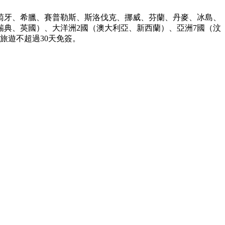
萄牙、希臘、賽普勒斯、斯洛伐克、挪威、芬蘭、丹麥、冰島、
典、英國）、大洋洲2國（澳大利亞、新西蘭）、亞洲7國（汶
旅遊不超過30天免簽。