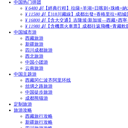
中国热门拼团
¥ 6480 起
【經典行程】拉薩+羊湖+日喀则+珠峰+納
¥ 11580 起
【318川藏線】成都出發+香格里拉+稻城
¥ 16800 起
【含大交通】吉隆坡/新加坡—西藏+西寧
¥ 11980 起
【含機票火車票】成都往返飛機+青藏軟臥
中国城市游
西藏旅游
新疆旅游
四川成都旅游
西北旅游
中国小团游
云南旅游
中国主题游
西藏冈仁波齐阿里环线
丝绸之路旅游
中国徒步旅游
成都熊猫游
定制旅游
旅游攻略
西藏旅行攻略
新疆旅行攻略