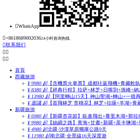

WhatsApp

+8618689002036
24小时咨询热线

联系我们




首頁
西藏旅游
¥ 9980 起
【含機票火車票】成都往返飛機+青藏軟臥+
¥ 8380 起
【經典行程】拉萨+林芝+日喀則+珠峰+納木
¥ 13980 起
【阿里轉山15天】神山聖湖+轉山+一措
¥ 面議 起
【首飛林芝 赏桃花】林芝+拉薩+羊湖+青
新疆旅游
¥ 6980 起
【新疆杏花節】臥進飛出+賽里木湖+那拉
¥ 9980 起
【絲綢之路】青海+甘肅+新疆+茶卡鹽湖+
¥ 4980 起
北疆·沙漠草原獨庫公路9天
¥ 11980 起
南北疆·全景線16天深度遊