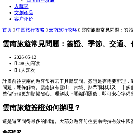
四川旅游攻略
入藏函
文創產品
客户评价
首页
中国旅行攻略
云南旅行攻略
雲南旅遊常見問題：簽



雲南旅遊常見問題：簽證、季節、交通、
2026-05-12

486人阅读

1人喜欢
計畫前往雲南的遊客常有若干具體疑問。簽證是否需要辦理，
問題，逐條解答。雲南擁有雪山、古城、熱帶雨林以及二十多
整個行程更加順暢省心。理解以下關鍵問題後，即可安心準備
雲南旅遊簽證如何辦理？
這是遊客問得最多的問題。大部分遊客前往雲南需持有效中國
免簽國家