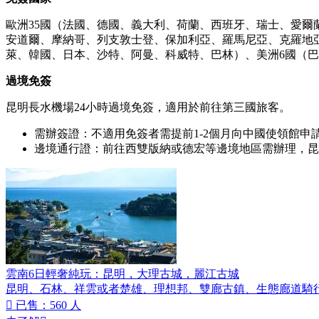
歐洲35國（法國、德國、義大利、荷蘭、西班牙、瑞士、愛
安道爾、摩納哥、列支敦士登、保加利亞、羅馬尼亞、克羅地
萊、韓國、日本、沙特、阿曼、科威特、巴林）、美洲6國（巴
過境免簽
昆明長水機場24小時過境免簽，適用於前往第三國旅客。
需辦簽證：不適用免簽者需提前1-2個月向中國使領館申
邊境通行證：前往西雙版納或德宏等邊境地區需辦理，昆
雲南6日輕奢純玩：昆明，大理古城，麗江古城
昆明、石林、祥雲或者楚雄、理想邦、雙廊古鎮、生態廊道騎

已售：560 人