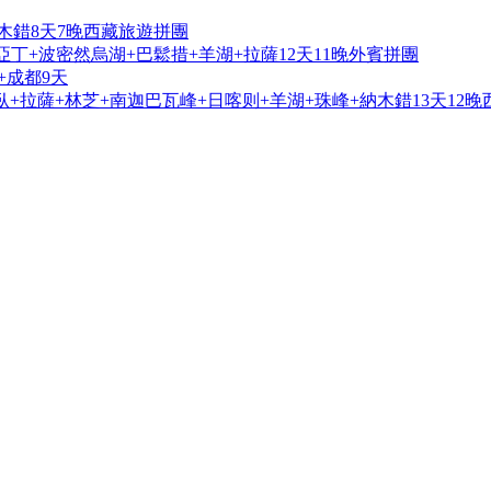
木錯8天7晚西藏旅遊拼團
亞丁+波密然烏湖+巴鬆措+羊湖+拉薩12天11晚外賓拼團
+成都9天
+拉薩+林芝+南迦巴瓦峰+日喀则+羊湖+珠峰+納木錯13天12