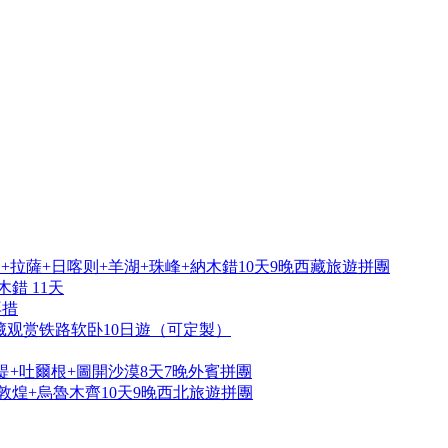
拉薩+日喀则+羊湖+珠峰+納木錯10天9晚西藏旅遊拼團
錯 11天
再措
藏观赏铁路软卧10日遊（可定製）
提+吐爾根+圖開沙漠8天7晚外賓拼團
敦煌+烏魯木齊10天9晚西北旅遊拼團