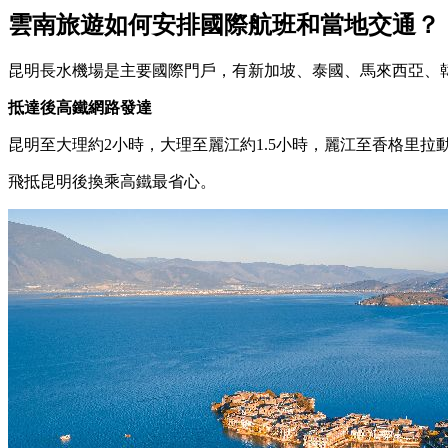
雲南旅遊如何
安排
國際航班和當地交通？
昆明長水機場是主要國際門戶，有新加坡、泰國、馬來西亞、韓
抵達後高鐵網路發達
昆明至大理約2小時，大理至麗江約1.5小時，麗江至香格里拉動
飛抵昆明後換乘高鐵最省心。