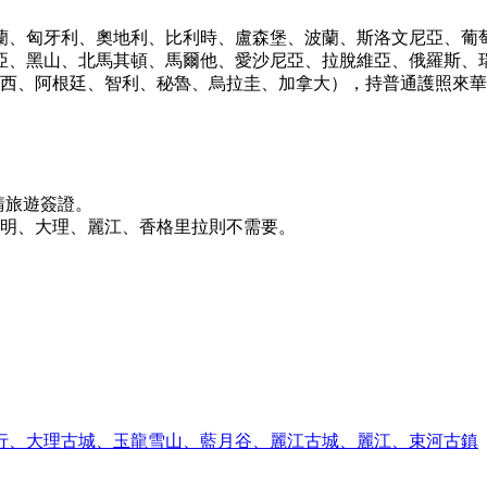
爾蘭、匈牙利、奧地利、比利時、盧森堡、波蘭、斯洛文尼亞、葡
亞、黑山、北馬其頓、馬爾他、愛沙尼亞、拉脫維亞、俄羅斯、瑞
西、阿根廷、智利、秘魯、烏拉圭、加拿大），持普通護照來華
請旅遊簽證。
明、大理、麗江、香格里拉則不需要。
行、大理古城、玉龍雪山、藍月谷、麗江古城、麗江、束河古鎮