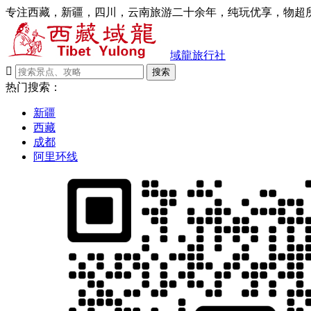
专注西藏，新疆，四川，云南旅游二十余年，纯玩优享，物超所
域龍旅行社

搜索
热门搜索：
新疆
西藏
成都
阿里环线