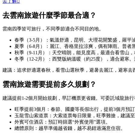
去了解

去
雲南旅遊什麼季節最合適？
雲南四季皆可旅行，不同季節適合不同目的地。
春季（3-5月）：氣溫舒適，昆明、大理花開繁盛，羅平
夏季（6-8月）：麗江、香格里拉涼爽，偶有陣雨。普者
秋季（9-11月）：天空晴朗，能見度高，最適合看雪山
冬季（12-2月）：西雙版納溫暖（約25度），適合避寒
建議：追求舒適選春秋，看雪山選秋季，避暑去麗江，避寒去
雲南旅遊需要提前多久規劃？
建議提前1-2個月開始規劃，早訂機票更省錢。可委託域龍旅
旺季提前3個月：春節、國慶等長假出行，提前3個月預
玉龍雪山索道票：大索道票每日限量，旺季難搶，建議至
外賓可住酒店：預訂時篩選“外賓使用”選項。
總體原則：越早準備越省錢，越不易錯過滿意住宿。