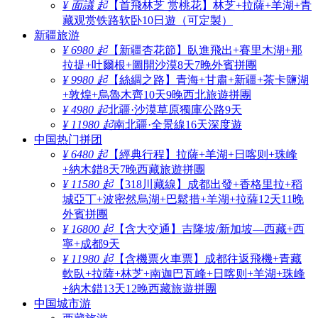
¥ 面議 起
【首飛林芝 赏桃花】林芝+拉薩+羊湖+青
藏观赏铁路软卧10日遊（可定製）
新疆旅游
¥ 6980 起
【新疆杏花節】臥進飛出+賽里木湖+那
拉提+吐爾根+圖開沙漠8天7晚外賓拼團
¥ 9980 起
【絲綢之路】青海+甘肅+新疆+茶卡鹽湖
+敦煌+烏魯木齊10天9晚西北旅遊拼團
¥ 4980 起
北疆·沙漠草原獨庫公路9天
¥ 11980 起
南北疆·全景線16天深度遊
中国热门拼团
¥ 6480 起
【經典行程】拉薩+羊湖+日喀则+珠峰
+納木錯8天7晚西藏旅遊拼團
¥ 11580 起
【318川藏線】成都出發+香格里拉+稻
城亞丁+波密然烏湖+巴鬆措+羊湖+拉薩12天11晚
外賓拼團
¥ 16800 起
【含大交通】吉隆坡/新加坡—西藏+西
寧+成都9天
¥ 11980 起
【含機票火車票】成都往返飛機+青藏
軟臥+拉薩+林芝+南迦巴瓦峰+日喀则+羊湖+珠峰
+納木錯13天12晚西藏旅遊拼團
中国城市游