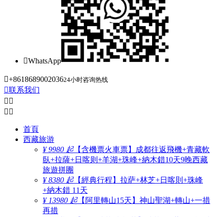

WhatsApp

+8618689002036
24小时咨询热线

联系我们




首頁
西藏旅游
¥ 9980 起
【含機票火車票】成都往返飛機+青藏軟
臥+拉薩+日喀则+羊湖+珠峰+納木錯10天9晚西藏
旅遊拼團
¥ 8380 起
【經典行程】拉萨+林芝+日喀則+珠峰
+納木錯 11天
¥ 13980 起
【阿里轉山15天】神山聖湖+轉山+一措
再措