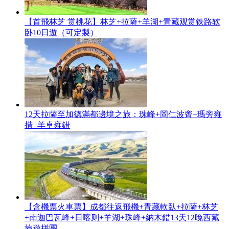
【首飛林芝 赏桃花】林芝+拉薩+羊湖+青藏观赏铁路软
卧10日遊（可定製）
12天拉薩至加德滿都邊境之旅：珠峰+岡仁波齊+瑪旁雍
措+羊卓雍錯
【含機票火車票】成都往返飛機+青藏軟臥+拉薩+林芝
+南迦巴瓦峰+日喀则+羊湖+珠峰+納木錯13天12晚西藏
旅遊拼團