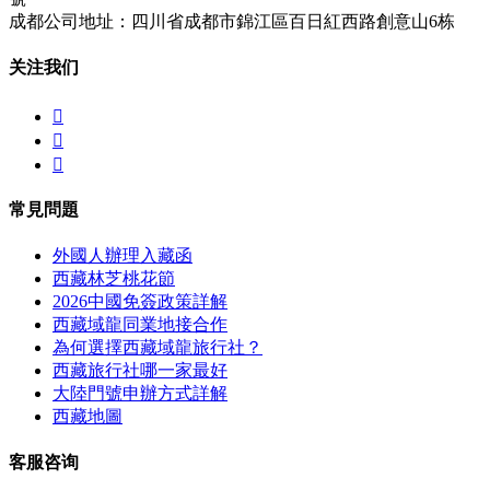
成都公司地址：四川省成都市錦江區百日紅西路創意山6栋
关注我们



常見問題
外國人辦理入藏函
西藏林芝桃花節
2026中國免簽政策詳解
西藏域龍同業地接合作
為何選擇西藏域龍旅行社？
西藏旅行社哪一家最好
大陸門號申辦方式詳解
西藏地圖
客服咨询