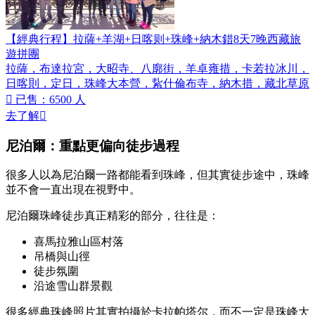
【經典行程】拉薩+羊湖+日喀则+珠峰+納木錯8天7晚西藏旅
遊拼團
拉薩，布達拉宮，大昭寺、八廓街，羊卓雍措，卡若拉冰川，
日喀則，定日，珠峰大本營，紥什倫布寺，納木措，藏北草原

已售：6500 人
去了解

尼泊爾：重點更偏向徒步過程
很多人以為尼泊爾一路都能看到珠峰，但其實徒步途中，珠峰
並不會一直出現在視野中。
尼泊爾珠峰徒步真正精彩的部分，往往是：
喜馬拉雅山區村落
吊橋與山徑
徒步氛圍
沿途雪山群景觀
很多經典珠峰照片其實拍攝於卡拉帕塔尔，而不一定是珠峰大