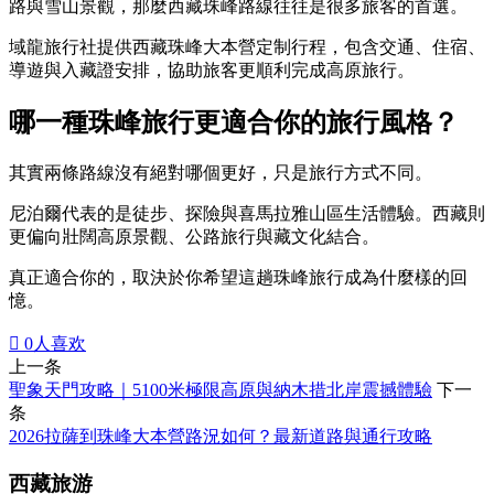
路與雪山景觀，那麼西藏珠峰路線往往是很多旅客的首選。
域龍旅行社提供西藏珠峰大本營定制行程，包含交通、住宿、
導遊與入藏證安排，協助旅客更順利完成高原旅行。
哪一種珠峰旅行更適合你的旅行風格？
其實兩條路線沒有絕對哪個更好，只是旅行方式不同。
尼泊爾代表的是徒步、探險與喜馬拉雅山區生活體驗。西藏則
更偏向壯闊高原景觀、公路旅行與藏文化結合。
真正適合你的，取決於你希望這趟珠峰旅行成為什麼樣的回
憶。

0
人喜欢
上一条
聖象天門攻略｜5100米極限高原與納木措北岸震撼體驗
下一
条
2026拉薩到珠峰大本營路況如何？最新道路與通行攻略
西藏旅游