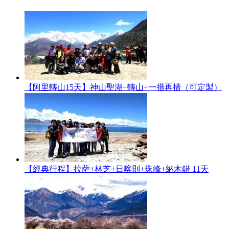
【阿里轉山15天】神山聖湖+轉山+一措再措（可定製）
【經典行程】拉萨+林芝+日喀則+珠峰+納木錯 11天