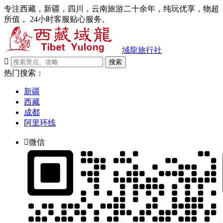
专注西藏，新疆，四川，云南旅游二十余年，纯玩优享，物超
所值， 24小时客服贴心服务。
域龍旅行社

搜索
热门搜索：
新疆
西藏
成都
阿里环线

微信