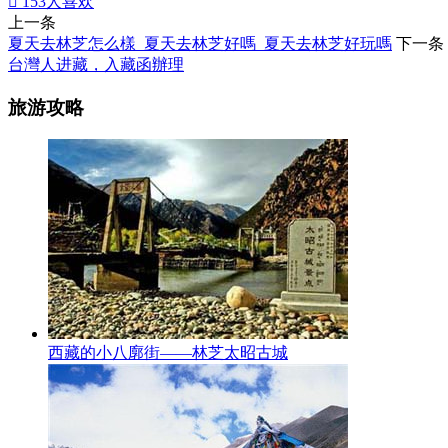

153
人喜欢
上一条
夏天去林芝怎么樣_夏天去林芝好嗎_夏天去林芝好玩嗎
下一条
台灣人进藏，入藏函辦理
旅游攻略
西藏的小八廓街——林芝太昭古城