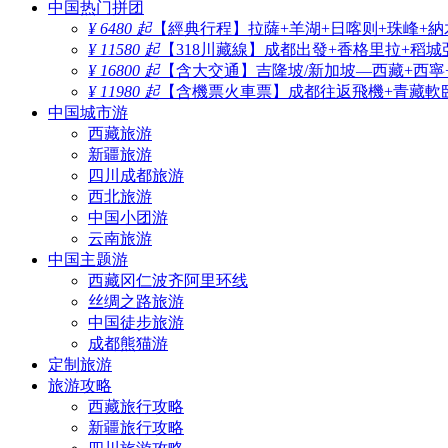
中国热门拼团
¥ 6480 起
【經典行程】拉薩+羊湖+日喀则+珠峰+納
¥ 11580 起
【318川藏線】成都出發+香格里拉+稻城
¥ 16800 起
【含大交通】吉隆坡/新加坡—西藏+西寧
¥ 11980 起
【含機票火車票】成都往返飛機+青藏軟臥
中国城市游
西藏旅游
新疆旅游
四川成都旅游
西北旅游
中国小团游
云南旅游
中国主题游
西藏冈仁波齐阿里环线
丝绸之路旅游
中国徒步旅游
成都熊猫游
定制旅游
旅游攻略
西藏旅行攻略
新疆旅行攻略