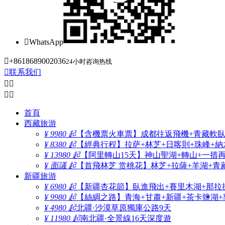

WhatsApp

+8618689002036
24小时咨询热线

联系我们




首頁
西藏旅游
¥ 9980 起
【含機票火車票】成都往返飛機+青藏軟臥+
¥ 8380 起
【經典行程】拉萨+林芝+日喀則+珠峰+納木
¥ 13980 起
【阿里轉山15天】神山聖湖+轉山+一措
¥ 面議 起
【首飛林芝 赏桃花】林芝+拉薩+羊湖+青
新疆旅游
¥ 6980 起
【新疆杏花節】臥進飛出+賽里木湖+那拉
¥ 9980 起
【絲綢之路】青海+甘肅+新疆+茶卡鹽湖+
¥ 4980 起
北疆·沙漠草原獨庫公路9天
¥ 11980 起
南北疆·全景線16天深度遊