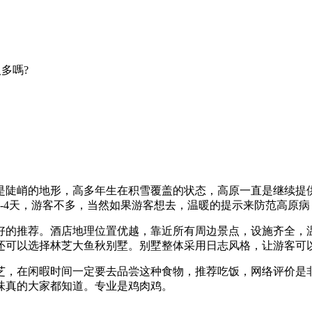
多嗎?
是陡峭的地形，高多年生在积雪覆盖的状态，高原一直是继续提
-4天，游客不多，当然如果游客想去，温暖的提示来防范高原
好的推荐。酒店地理位置优越，靠近所有周边景点，设施齐全，
还可以选择林芝大鱼秋别墅。别墅整体采用日志风格，让游客可
芝，在闲暇时间一定要去品尝这种食物，推荐吃饭，网络评价是
味真的大家都知道。专业是鸡肉鸡。