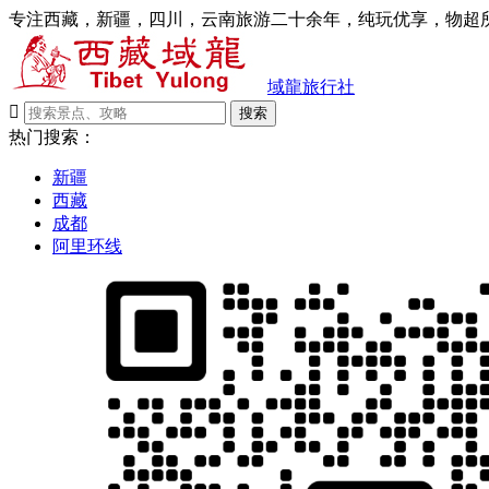
专注西藏，新疆，四川，云南旅游二十余年，纯玩优享，物超所
域龍旅行社

搜索
热门搜索：
新疆
西藏
成都
阿里环线