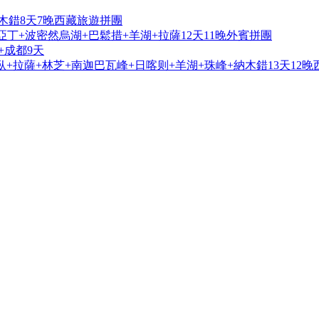
木錯8天7晚西藏旅遊拼團
亞丁+波密然烏湖+巴鬆措+羊湖+拉薩12天11晚外賓拼團
+成都9天
+拉薩+林芝+南迦巴瓦峰+日喀则+羊湖+珠峰+納木錯13天12