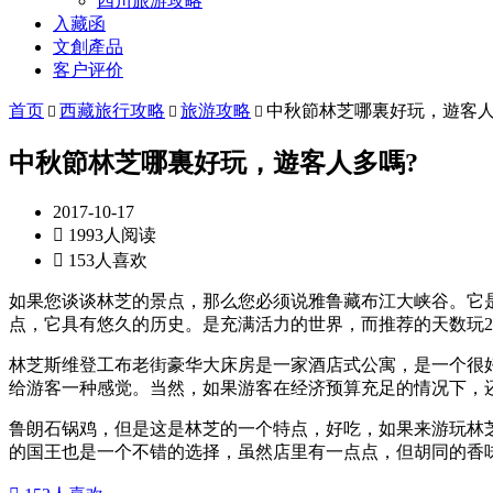
四川旅游攻略
入藏函
文創產品
客户评价
首页
西藏旅行攻略
旅游攻略
中秋節林芝哪裏好玩，遊客人



中秋節林芝哪裏好玩，遊客人多嗎?
2017-10-17

1993人阅读

153人喜欢
如果您谈谈林芝的景点，那么您必须说雅鲁藏布江大峡谷。它
点，它具有悠久的历史。是充满活力的世界，而推荐的天数玩2
林芝斯维登工布老街豪华大床房是一家酒店式公寓，是一个很
给游客一种感觉。当然，如果游客在经济预算充足的情况下，
鲁朗石锅鸡，但是这是林芝的一个特点，好吃，如果来游玩林
的国王也是一个不错的选择，虽然店里有一点点，但胡同的香