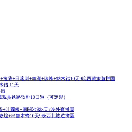
拉薩+日喀则+羊湖+珠峰+納木錯10天9晚西藏旅遊拼團
錯 11天
再措
藏观赏铁路软卧10日遊（可定製）
提+吐爾根+圖開沙漠8天7晚外賓拼團
敦煌+烏魯木齊10天9晚西北旅遊拼團