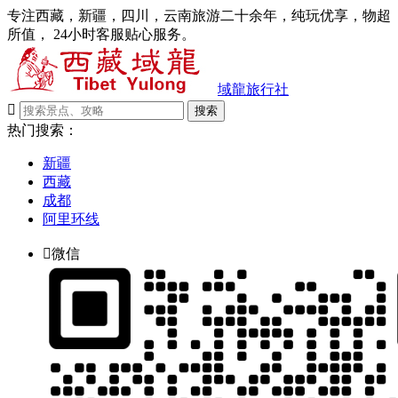
专注西藏，新疆，四川，云南旅游二十余年，纯玩优享，物超
所值， 24小时客服贴心服务。
域龍旅行社

搜索
热门搜索：
新疆
西藏
成都
阿里环线

微信