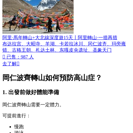
阿里·馬年轉山+大北線深度遊15天丨阿里轉山·一措再措
布达拉宫、大昭寺、羊湖、卡若拉冰川、冈仁波齐、玛旁雍
错、古格王朝、札达土林、东嘎皮央遗址、圣象天门

已售：987 人
去了解

岡仁波齊轉山如何預防高山症？
1. 出發前做好體能準備
岡仁波齊轉山需要一定體力。
可提前進行：
慢跑
游泳