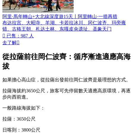
阿里·馬年轉山+大北線深度遊15天丨阿里轉山·一措再措
布达拉宫、大昭寺、羊湖、卡若拉冰川、冈仁波齐、玛旁雍
错、古格王朝、札达土林、东嘎皮央遗址、圣象天门

已售：987 人
去了解

從拉薩前往岡仁波齊：循序漸進適應高海
拔
如果擔心高山症，從拉薩出發前往岡仁波齊是最理想的方式。
拉薩海拔約3650公尺，旅客可先停留數天適應高原環境，再逐
步向西前進。
一般路線海拔如下：
拉薩：3650公尺
日喀則：3800公尺