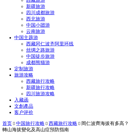
西藏旅游
新疆旅游
四川成都旅游
西北旅游
中国小团游
云南旅游
中国主题游
西藏冈仁波齐阿里环线
丝绸之路旅游
中国徒步旅游
成都熊猫游
定制旅游
旅游攻略
西藏旅行攻略
新疆旅行攻略
四川旅游攻略
入藏函
文創產品
客户评价
首页
中国旅行攻略
西藏旅行攻略
岡仁波齊海拔有多高？



轉山海拔變化及高山症預防指南