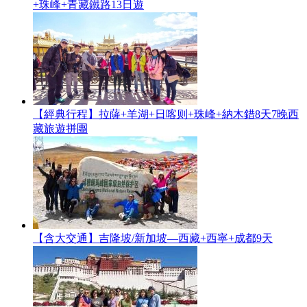
+珠峰+青藏鐵路13日遊
【經典行程】拉薩+羊湖+日喀则+珠峰+納木錯8天7晚西
藏旅遊拼團
【含大交通】吉隆坡/新加坡—西藏+西寧+成都9天