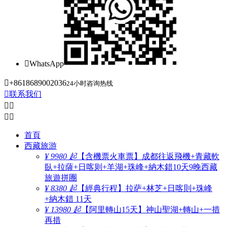

WhatsApp

+8618689002036
24小时咨询热线

联系我们




首頁
西藏旅游
¥ 9980 起
【含機票火車票】成都往返飛機+青藏軟
臥+拉薩+日喀则+羊湖+珠峰+納木錯10天9晚西藏
旅遊拼團
¥ 8380 起
【經典行程】拉萨+林芝+日喀則+珠峰
+納木錯 11天
¥ 13980 起
【阿里轉山15天】神山聖湖+轉山+一措
再措