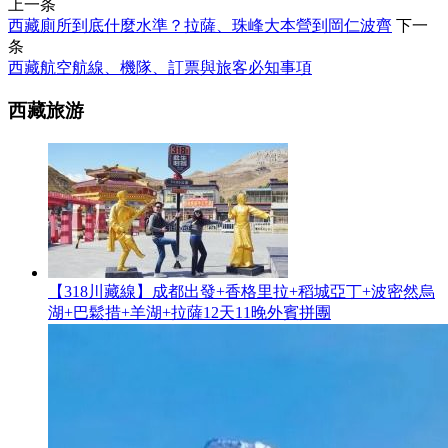
上一条
西藏廁所到底什麼水準？拉薩、珠峰大本營到岡仁波齊
下一
条
西藏航空航線、機隊、訂票與旅客必知事項
西藏旅游
【318川藏線】成都出發+香格里拉+稻城亞丁+波密然烏
湖+巴鬆措+羊湖+拉薩12天11晚外賓拼團