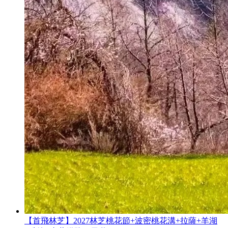
【首飛林芝】2027林芝桃花節+波密桃花溝+拉薩+羊湖