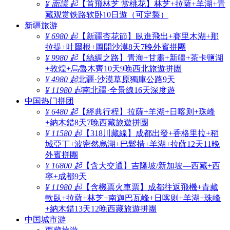
¥ 面議 起
【首飛林芝 赏桃花】林芝+拉薩+羊湖+青
藏观赏铁路软卧10日遊（可定製）
新疆旅游
¥ 6980 起
【新疆杏花節】臥進飛出+賽里木湖+那
拉提+吐爾根+圖開沙漠8天7晚外賓拼團
¥ 9980 起
【絲綢之路】青海+甘肅+新疆+茶卡鹽湖
+敦煌+烏魯木齊10天9晚西北旅遊拼團
¥ 4980 起
北疆·沙漠草原獨庫公路9天
¥ 11980 起
南北疆·全景線16天深度遊
中国热门拼团
¥ 6480 起
【經典行程】拉薩+羊湖+日喀则+珠峰
+納木錯8天7晚西藏旅遊拼團
¥ 11580 起
【318川藏線】成都出發+香格里拉+稻
城亞丁+波密然烏湖+巴鬆措+羊湖+拉薩12天11晚
外賓拼團
¥ 16800 起
【含大交通】吉隆坡/新加坡—西藏+西
寧+成都9天
¥ 11980 起
【含機票火車票】成都往返飛機+青藏
軟臥+拉薩+林芝+南迦巴瓦峰+日喀则+羊湖+珠峰
+納木錯13天12晚西藏旅遊拼團
中国城市游