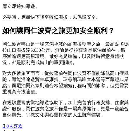
應立即通知導遊。
必要時，應盡快下降至較低海拔，以保障安全。
如何讓岡仁波齊之旅更加安全順利？
岡仁波齊轉山是一場充滿挑戰的高海拔朝聖之旅，最高點多瑪
拉山口海拔達5,630公尺。無論是從拉薩還是尼泊爾前往，循
序漸進適應高原環境、做好充足準備，以及隨時留意身體狀
況，都是順利完成轉山的重要關鍵。
對大多數旅客而言，從拉薩前往岡仁波齊不僅能降低高山症風
險，還能沿途遊覽羊卓雍措、珠穆朗瑪峰大本營等西藏經典景
點；而尼泊爾路線則適合希望縮短行程時間的旅客，但更需要
重視高海拔適應。
在經驗豐富的當地導遊協助下，加上完善的行程安排、住宿與
證件服務，岡仁波齊之旅不僅是一場高原健行，更是一段融合
自然風光、宗教文化與心靈探索的人生難忘體驗。

0
人喜欢