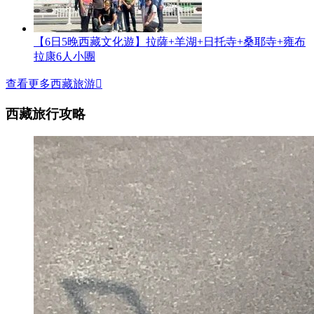
【6日5晚西藏文化遊】拉薩+羊湖+日托寺+桑耶寺+雍布
拉康6人小團
查看更多西藏旅游

西藏旅行攻略