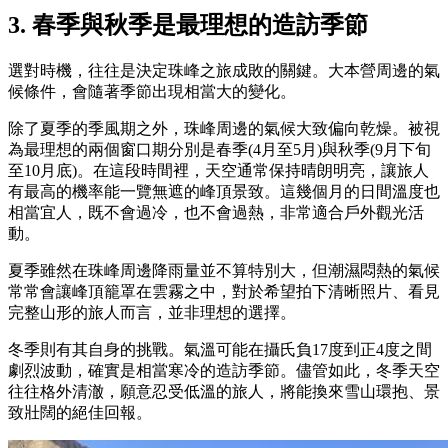
3. 春季與秋季是最理想的造訪季節
選對時機，往往是決定珠峰之旅成敗的關鍵。大本營周邊的氣
候條件，會隨著季節出現相當大的變化。
除了夏季的季風期之外，珠峰周邊的氣候大致偏向乾燥。被視
為最理想的兩個窗口期分別是春季(4月至5月)與秋季(9月下旬
至10月底)。在這段時間裡，天空通常保持晴朗明亮，讓旅人
有最高的機率能一覽無遮的峰頂景致。這幾個月的日間溫度也
相當宜人，既不會過冷，也不會過熱，非常適合戶外觀光活
動。
夏季雖然在珠峰周邊降雨量並不算特別大，但潮濕悶熱的氣候
常常會讓峰頂籠罩在雲霧之中，對於希望拍下清晰照片、看見
完整山形的旅人而言，並非理想的選擇。
冬季則有其自身的挑戰。氣溫可能在攝氏負17度到正4度之間
劇烈波動，確實是相當寒冷的造訪季節。儘管如此，冬季天空
往往格外清澈，願意忍受低溫的旅人，將能換來雪山環抱、景
致壯闊的絕佳回報。