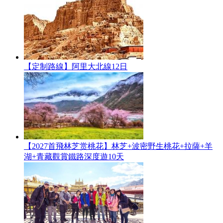
【定制路線】阿里大北線12日
【2027首飛林芝赏桃花】林芝+波密野生桃花+拉薩+羊
湖+青藏觀賞鐵路深度遊10天