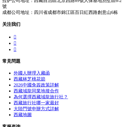
拉萨公司地址：西藏自治區北京西路89號人保基地別墅區6-2
號
成都公司地址：四川省成都市錦江區百日紅西路創意山6栋
关注我们



常見問題
外國人辦理入藏函
西藏林芝桃花節
2026中國免簽政策詳解
西藏域龍同業地接合作
為何選擇西藏域龍旅行社？
西藏旅行社哪一家最好
大陸門號申辦方式詳解
西藏地圖
客服咨询