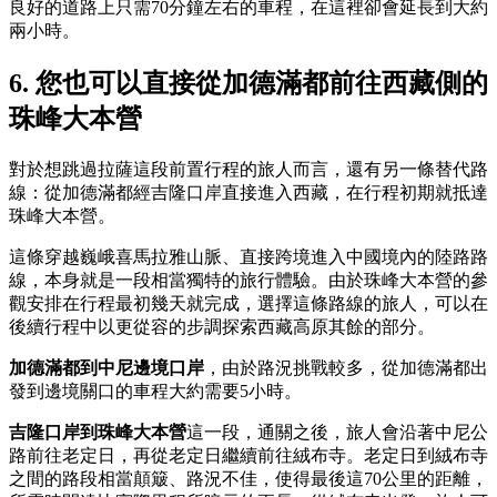
良好的道路上只需70分鐘左右的車程，在這裡卻會延長到大約
兩小時。
6. 您也可以直接從加德滿都前往西藏側的
珠峰大本營
對於想跳過拉薩這段前置行程的旅人而言，還有另一條替代路
線：從加德滿都經吉隆口岸直接進入西藏，在行程初期就抵達
珠峰大本營。
這條穿越巍峨喜馬拉雅山脈、直接跨境進入中國境內的陸路路
線，本身就是一段相當獨特的旅行體驗。由於珠峰大本營的參
觀安排在行程最初幾天就完成，選擇這條路線的旅人，可以在
後續行程中以更從容的步調探索西藏高原其餘的部分。
加德滿都到中尼邊境口岸
，由於路況挑戰較多，從加德滿都出
發到邊境關口的車程大約需要5小時。
吉隆口岸到珠峰大本營
這一段，通關之後，旅人會沿著中尼公
路前往老定日，再從老定日繼續前往絨布寺。老定日到絨布寺
之間的路段相當顛簸、路況不佳，使得最後這70公里的距離，