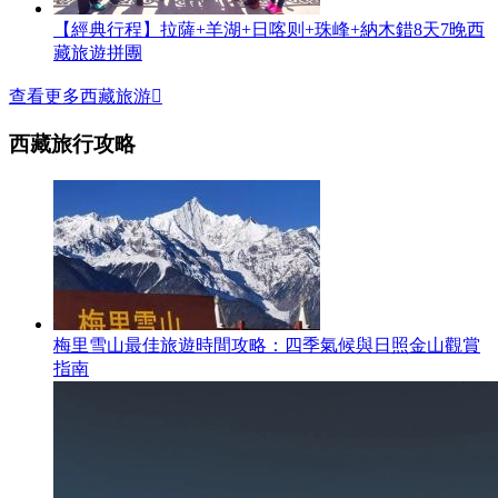
【經典行程】拉薩+羊湖+日喀则+珠峰+納木錯8天7晚西
藏旅遊拼團
查看更多西藏旅游

西藏旅行攻略
梅里雪山最佳旅遊時間攻略：四季氣候與日照金山觀賞
指南