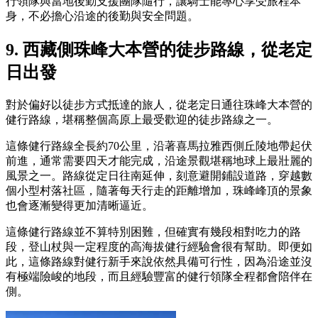
行領隊與當地後勤支援團隊隨行，讓騎士能專心享受旅程本
身，不必擔心沿途的後勤與安全問題。
9. 西藏側珠峰大本營的徒步路線，從老定
日出發
對於偏好以徒步方式抵達的旅人，從老定日通往珠峰大本營的
健行路線，堪稱整個高原上最受歡迎的徒步路線之一。
這條健行路線全長約70公里，沿著喜馬拉雅西側丘陵地帶起伏
前進，通常需要四天才能完成，沿途景觀堪稱地球上最壯麗的
風景之一。路線從定日往南延伸，刻意避開鋪設道路，穿越數
個小型村落社區，隨著每天行走的距離增加，珠峰峰頂的景象
也會逐漸變得更加清晰逼近。
這條健行路線並不算特別困難，但確實有幾段相對吃力的路
段，登山杖與一定程度的高海拔健行經驗會很有幫助。即便如
此，這條路線對健行新手來說依然具備可行性，因為沿途並沒
有極端險峻的地段，而且經驗豐富的健行領隊全程都會陪伴在
側。