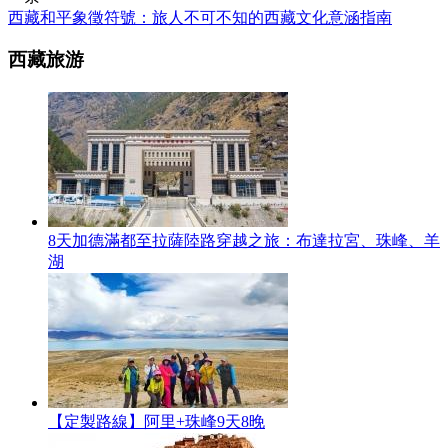
西藏和平象徵符號：旅人不可不知的西藏文化意涵指南
西藏旅游
8天加德滿都至拉薩陸路穿越之旅：布達拉宮、珠峰、羊
湖
【定製路線】阿里+珠峰9天8晚