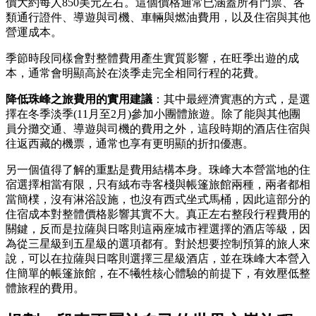
價大約每人850美元左右。這個價格通常已涵蓋所有門票、各
類通行證件、導遊與司機、車輛與燃油費用，以及住宿與其他
營運成本。
季節時段同樣會對整體費用產生實質影響，在旺季出遊的成
本，通常會明顯高於在淡季走完全相同行程的花費。
降低珠峰之旅費用的實用建議
：其中最經濟實惠的方式，是選
擇在冬季淡季(11月至2月)參加小團體旅遊。除了能與其他團
員分攤交通、導遊與司機的費用之外，這段時期的酒店住宿與
往返西藏的機票，通常也享有更明顯的折扣優惠。
另一個值得了解的重點是費用結構本身。珠峰大本營當地的住
宿選擇相當有限，只有絨布寺客棧與帳篷旅館兩種，兩者都相
當簡樸，沒有淋浴設施，也沒有西式坐式馬桶，因此這部分的
住宿成本對整體價格影響其實不大。真正左右整段行程費用的
關鍵，反而是拉薩與日喀則這兩座城市裡選擇的酒店等級，因
為從三星級到五星級的選項都有。對於想要控制預算的旅人來
說，可以在拉薩與日喀則選擇三星級酒店，並在珠峰大本營入
住簡單的帳篷旅館，在不犧牲核心體驗的前提下，有效壓低整
體旅程的費用。