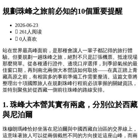
規劃珠峰之旅前必知的10個重要提醒
2026-06-23

261人阅读

0人喜欢
站在世界最高峰面前，是那種會讓人一輩子都記得的旅行體
驗。但要規劃一趟珠峰之旅，絕對不只是訂張機票、抵達現場
那麼簡單。從各種通行證件、邊境口岸選擇，到季節氣候的最
佳窗口期，再到南北兩側大本營該如何取捨——在真正踏上青
藏高原之前，有相當多的事前準備工作需要釐清。這篇文章將
整理出十項國際旅人在規劃珠峰行程前必須掌握的關鍵資訊，
並特別聚焦於從西藏一側前往珠峰的路線安排。
1. 珠峰大本營其實有兩處，分別位於西藏
與尼泊爾
珠穆朗瑪峰恰好坐落在尼泊爾與中國西藏自治區的交界線上，
這意味著旅人可以從兩個截然不同的方向接近這座山峰，而兩