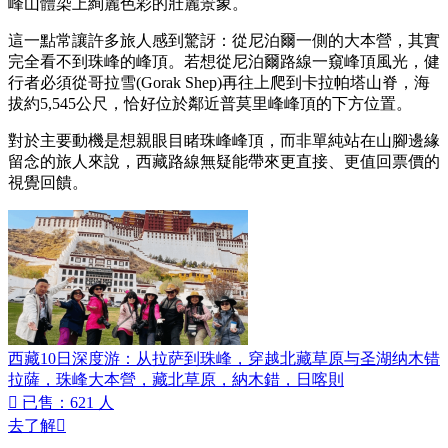
峰山體染上絢麗色彩的壯麗景象。
這一點常讓許多旅人感到驚訝：從尼泊爾一側的大本營，其實
完全看不到珠峰的峰頂。若想從尼泊爾路線一窺峰頂風光，健
行者必須從哥拉雪(Gorak Shep)再往上爬到卡拉帕塔山脊，海
拔約5,545公尺，恰好位於鄰近普莫里峰峰頂的下方位置。
對於主要動機是想親眼目睹珠峰峰頂，而非單純站在山腳邊緣
留念的旅人來說，西藏路線無疑能帶來更直接、更值回票價的
視覺回饋。
西藏10日深度游：从拉萨到珠峰，穿越北藏草原与圣湖纳木错
拉薩，珠峰大本營，藏北草原，納木錯，日喀則

已售：621 人
去了解
