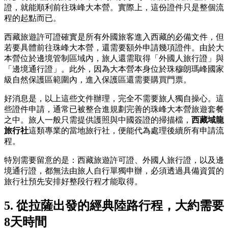
證，就能順利前往珠峰大本營。實際上，這份證件只是整個流
程的起點而已。
西藏旅遊許可證確實是所有外國旅客進入西藏的必備文件，但
若要具體前往珠峰大本營，還需要額外申請幾項證件。由於大
本營位於邊境管制區域內，旅人還需取得「外國人旅行證」與
「邊境通行證」。此外，因為大本營本身位於珠穆朗瑪峰國家
級自然保護區範圍內，進入保護區還需要購買門票。
好消息是，以上這些文件辦理，完全不需要旅人獨自操心。這
些證件申請，通常已被整合進規劃完善的珠峰大本營旅遊套餐
之中。旅人一般只需提供護照與中國簽證的掃描檔，
西藏域龍
旅行社
這類專業的當地旅行社，便能代為處理後續所有申請流
程。
特別需要留意的是：西藏旅遊許可證、外國人旅行證，以及邊
境通行證，都無法由旅人自行單獨申辦，必須透過具備資質的
旅行社預先安排好整段行程才能取得。
5. 從拉薩出發的經典陸路行程，大約需要
8天時間