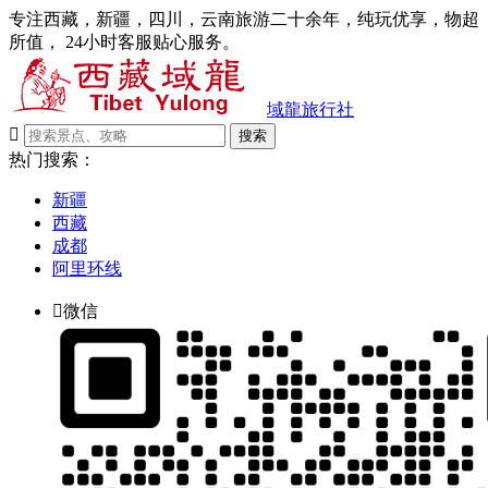
专注西藏，新疆，四川，云南旅游二十余年，纯玩优享，物超
所值， 24小时客服贴心服务。
域龍旅行社

搜索
热门搜索：
新疆
西藏
成都
阿里环线

微信