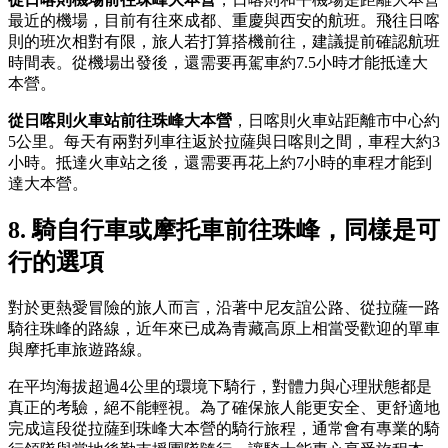
最近的機場，目前有往來成都、重慶與西安的航班。飛往日喀
則的班次相對有限，旅人若打算搭機前往，建議提前確認航班
時間表。從機場出發後，還需要再駕車約7.5小時才能抵達大
本營。
從日喀則火車站前往珠峰大本營
，日喀則火車站距離市中心約
5公里。每天有兩對列車往返於拉薩與日喀則之間，車程大約3
小時。抵達火車站之後，還需要再花上約7小時的車程才能到
達大本營。
8. 騎自行車或摩托車前往珠峰，同樣是可
行的選項
對於更熱愛冒險的旅人而言，沿著中尼友誼公路、從拉薩一路
騎往珠峰的路線，近年來已成為青藏高原上相當受歡迎的單車
與摩托車旅遊路線。
在平均海拔超過4公里的環境下騎行，對體力與心理狀態都是
真正的考驗，絕不能輕視。為了確保旅人能更安全、更舒適地
完成這段從拉薩到珠峰大本營的騎行旅程，通常會有專業的騎