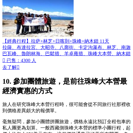
【經典行程】拉萨+林芝+日喀則+珠峰+納木錯 11天
拉薩、布達拉宮、大昭寺、八廓街、卡定沟瀑布、林芝、南迦
巴瓦峰、魯朗林海、巴鬆措、羊卓雍措、珠峰大本營、納木錯

已售：4300 人
去了解

10. 參加團體旅遊，是前往珠峰大本營最
經濟實惠的方式
旅人在研究珠峰大本營行程時，很可能會從不同旅行社那裡收
到價格差異頗大的報價單。
毫無疑問，參加小團體拼團旅遊，價格永遠比預訂全程包車的
私人團更為划算。一般西藏側珠峰大本營的標準小團行程，起