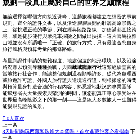
規劃一段真正屬於自己的世界之巔旅程
無論選擇從哪個方向接近珠峰，這趟旅程都建立在縝密的事前
規劃、齊全的證件文書，以及沿途層層展開的壯麗高原景觀之
上。從挑選正確的季節，到在經典陸路路線、加德滿都直接跨
境，或是徒步健行與摩托車探險之間做出抉擇 – 這片喜馬拉雅
山域並沒有所謂唯一「正確」的旅行方式，只有最適合您自身
旅行風格與預算考量的那條路線。
考量到證件申請的複雜程度、地處偏遠的地形環境，以及沿途
路況難以預測等種種挑戰，與
西藏域龍旅行社
這類經驗豐富的
當地旅行社合作，能讓整個規劃過程順暢許多。從代為處理西
藏旅遊許可證、外國人旅行證與邊境通行證，到根據您的時間
與預算量身打造合適的行程內容，熟悉當地狀況的專業團隊，
能幫您省去大量摸索與猜測的時間，讓您能真正專心享受站在
世界最高峰陰影之下的那一刻——這是絕大多數旅人一生難得
能親眼見證的風景。

0
人喜欢
上一条
8天時間夠玩西藏和珠峰大本營嗎？首次進藏旅客必看指南
下
一条