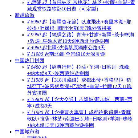
¥ 面議 起
【首飛林芝 赏桃花】林芝+拉薩+羊湖+青
藏观赏铁路软卧10日遊（可定製）
新疆旅游
¥ 6980 起
【新疆杏花節】臥進飛出+賽里木湖+那
拉提+吐爾根+圖開沙漠8天7晚外賓拼團
¥ 9980 起
【絲綢之路】青海+甘肅+新疆+茶卡鹽湖
+敦煌+烏魯木齊10天9晚西北旅遊拼團
¥ 4980 起
北疆·沙漠草原獨庫公路9天
¥ 11980 起
南北疆·全景線16天深度遊
中国热门拼团
¥ 6480 起
【經典行程】拉薩+羊湖+日喀则+珠峰
+納木錯8天7晚西藏旅遊拼團
¥ 11580 起
【318川藏線】成都出發+香格里拉+稻
城亞丁+波密然烏湖+巴鬆措+羊湖+拉薩12天11晚
外賓拼團
¥ 16800 起
【含大交通】吉隆坡/新加坡—西藏+西
寧+成都9天
¥ 11980 起
【含機票火車票】成都往返飛機+青藏
軟臥+拉薩+林芝+南迦巴瓦峰+日喀则+羊湖+珠峰
+納木錯13天12晚西藏旅遊拼團
中国城市游