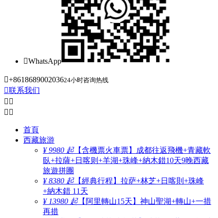

WhatsApp

+8618689002036
24小时咨询热线

联系我们




首頁
西藏旅游
¥ 9980 起
【含機票火車票】成都往返飛機+青藏軟
臥+拉薩+日喀则+羊湖+珠峰+納木錯10天9晚西藏
旅遊拼團
¥ 8380 起
【經典行程】拉萨+林芝+日喀則+珠峰
+納木錯 11天
¥ 13980 起
【阿里轉山15天】神山聖湖+轉山+一措
再措