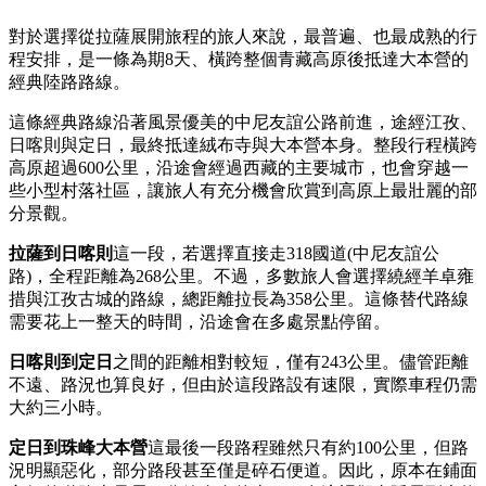
對於選擇從拉薩展開旅程的旅人來說，最普遍、也最成熟的行
程安排，是一條為期8天、橫跨整個青藏高原後抵達大本營的
經典陸路路線。
這條經典路線沿著風景優美的中尼友誼公路前進，途經江孜、
日喀則與定日，最終抵達絨布寺與大本營本身。整段行程橫跨
高原超過600公里，沿途會經過西藏的主要城市，也會穿越一
些小型村落社區，讓旅人有充分機會欣賞到高原上最壯麗的部
分景觀。
拉薩到日喀則
這一段，若選擇直接走318國道(中尼友誼公
路)，全程距離為268公里。不過，多數旅人會選擇繞經羊卓雍
措與江孜古城的路線，總距離拉長為358公里。這條替代路線
需要花上一整天的時間，沿途會在多處景點停留。
日喀則到定日
之間的距離相對較短，僅有243公里。儘管距離
不遠、路況也算良好，但由於這段路設有速限，實際車程仍需
大約三小時。
定日到珠峰大本營
這最後一段路程雖然只有約100公里，但路
況明顯惡化，部分路段甚至僅是碎石便道。因此，原本在鋪面