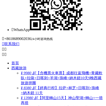

WhatsApp

+8618689002036
24小时咨询热线

联系我们




首頁
西藏旅游
¥ 9980 起
【含機票火車票】成都往返飛機+青藏軟
臥+拉薩+日喀则+羊湖+珠峰+納木錯10天9晚西藏
旅遊拼團
¥ 8380 起
【經典行程】拉萨+林芝+日喀則+珠峰
+納木錯 11天
¥ 13980 起
【阿里轉山15天】神山聖湖+轉山+一措
再措