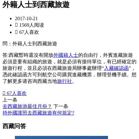
外籍人士到西藏旅遊
2017-10-21

1569人阅读

67人喜欢
問：外籍人士到西藏旅遊
答:西藏暫時還沒有開放
外國籍人士
的自由行，外賓進藏旅遊
必須是要有組織的旅遊，就是必須有接待單位，有已經確定的
旅遊行程，並且必須在西藏旅遊局辦事處辦理“
入藏確認函
”，
憑此確認函方可到航空公司購買進藏機票，辦理登機手續。想
了解更多请咨询西藏当地
旅行社
。

67
人喜欢
上一条
去西藏旅游最佳月份？
下一条
持外國護照去西藏旅遊有何規定?
西藏问答