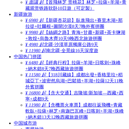
¥ 面議 起
【首飛林芝 赏桃花】林芝+拉薩+羊湖+青
藏观赏铁路软卧10日遊（可定製）
新疆旅游
¥ 6980 起
【新疆杏花節】臥進飛出+賽里木湖+那
拉提+吐爾根+圖開沙漠8天7晚外賓拼團
¥ 9980 起
【絲綢之路】青海+甘肅+新疆+茶卡鹽湖
+敦煌+烏魯木齊10天9晚西北旅遊拼團
¥ 4980 起
北疆·沙漠草原獨庫公路9天
¥ 11980 起
南北疆·全景線16天深度遊
中国热门拼团
¥ 6480 起
【經典行程】拉薩+羊湖+日喀则+珠峰
+納木錯8天7晚西藏旅遊拼團
¥ 11580 起
【318川藏線】成都出發+香格里拉+稻
城亞丁+波密然烏湖+巴鬆措+羊湖+拉薩12天11晚
外賓拼團
¥ 16800 起
【含大交通】吉隆坡/新加坡—西藏+西
寧+成都9天
¥ 11980 起
【含機票火車票】成都往返飛機+青藏
軟臥+拉薩+林芝+南迦巴瓦峰+日喀则+羊湖+珠峰
+納木錯13天12晚西藏旅遊拼團
中国城市游