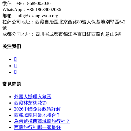
微信：+86 18689002036
WhatsApp：+86 18689002036
邮箱：info@xizanglvyou.org
拉萨公司地址：西藏自治區北京西路89號人保基地別墅區6-2
號
成都公司地址：四川省成都市錦江區百日紅西路創意山6栋
关注我们



常見問題
外國人辦理入藏函
西藏林芝桃花節
2026中國免簽政策詳解
西藏域龍同業地接合作
為何選擇西藏域龍旅行社？
西藏旅行社哪一家最好