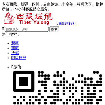
专注西藏，新疆，四川，云南旅游二十余年，纯玩优享，物超
所值， 24小时客服贴心服务。
域龍旅行社

搜索
热门搜索：
新疆
西藏
成都
阿里环线

微信