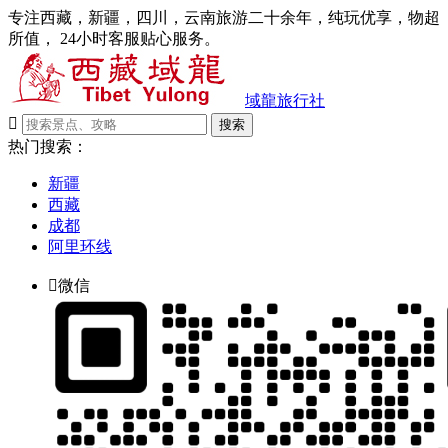
专注西藏，新疆，四川，云南旅游二十余年，纯玩优享，物超
所值， 24小时客服贴心服务。
域龍旅行社

搜索
热门搜索：
新疆
西藏
成都
阿里环线

微信