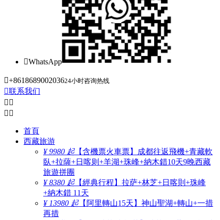

WhatsApp

+8618689002036
24小时咨询热线

联系我们




首頁
西藏旅游
¥ 9980 起
【含機票火車票】成都往返飛機+青藏軟
臥+拉薩+日喀则+羊湖+珠峰+納木錯10天9晚西藏
旅遊拼團
¥ 8380 起
【經典行程】拉萨+林芝+日喀則+珠峰
+納木錯 11天
¥ 13980 起
【阿里轉山15天】神山聖湖+轉山+一措
再措