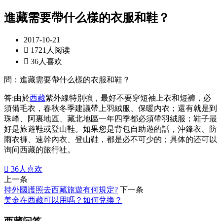
進藏需要帶什么樣的衣服和鞋？
2017-10-21

1721人阅读

36人喜欢
問：進藏需要帶什么樣的衣服和鞋？
答:由於
西藏
紫外線特別強，最好不要穿短袖上衣和短褲，必
須備毛衣，春秋冬季建議帶上羽絨服、保暖內衣；還有就是到
珠峰、阿裏地區、藏北地區一年四季都必須帶羽絨服；鞋子最
好是旅遊鞋或登山鞋。如果您是背包自助遊的話，沖鋒衣、防
雨衣褲、速幹內衣、登山鞋，都是必不可少的；具体的还可以
询问西藏的旅行社。

36
人喜欢
上一条
持外國護照去西藏旅遊有何規定?
下一条
美金在西藏可以用嗎？如何兌換？