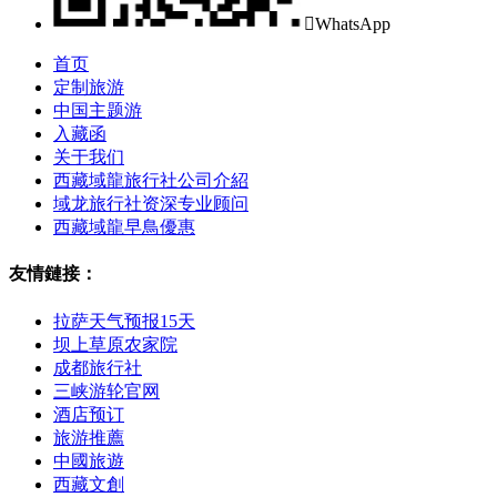

WhatsApp
首页
定制旅游
中国主题游
入藏函
关于我们
西藏域龍旅行社公司介紹
域龙旅行社资深专业顾问
西藏域龍早鳥優惠
友情鏈接：
拉萨天气预报15天
坝上草原农家院
成都旅行社
三峡游轮官网
酒店预订
旅游推薦
中國旅遊
西藏文創