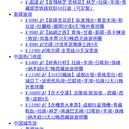
¥ 面議 起
【首飛林芝 赏桃花】林芝+拉薩+羊湖+青
藏观赏铁路软卧10日遊（可定製）
新疆旅游
¥ 6980 起
【新疆杏花節】臥進飛出+賽里木湖+那
拉提+吐爾根+圖開沙漠8天7晚外賓拼團
¥ 9980 起
【絲綢之路】青海+甘肅+新疆+茶卡鹽湖
+敦煌+烏魯木齊10天9晚西北旅遊拼團
¥ 4980 起
北疆·沙漠草原獨庫公路9天
¥ 11980 起
南北疆·全景線16天深度遊
中国热门拼团
¥ 6480 起
【經典行程】拉薩+羊湖+日喀则+珠峰
+納木錯8天7晚西藏旅遊拼團
¥ 11580 起
【318川藏線】成都出發+香格里拉+稻
城亞丁+波密然烏湖+巴鬆措+羊湖+拉薩12天11晚
外賓拼團
¥ 16800 起
【含大交通】吉隆坡/新加坡—西藏+西
寧+成都9天
¥ 11980 起
【含機票火車票】成都往返飛機+青藏
軟臥+拉薩+林芝+南迦巴瓦峰+日喀则+羊湖+珠峰
+納木錯13天12晚西藏旅遊拼團
中国城市游