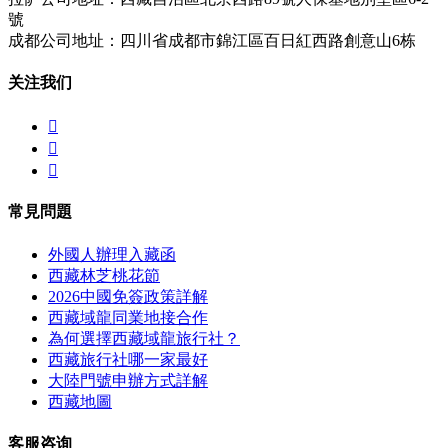
號
成都公司地址：四川省成都市錦江區百日紅西路創意山6栋
关注我们



常見問題
外國人辦理入藏函
西藏林芝桃花節
2026中國免簽政策詳解
西藏域龍同業地接合作
為何選擇西藏域龍旅行社？
西藏旅行社哪一家最好
大陸門號申辦方式詳解
西藏地圖
客服咨询