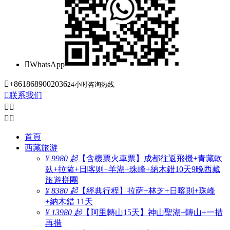

WhatsApp

+8618689002036
24小时咨询热线

联系我们




首頁
西藏旅游
¥ 9980 起
【含機票火車票】成都往返飛機+青藏軟
臥+拉薩+日喀则+羊湖+珠峰+納木錯10天9晚西藏
旅遊拼團
¥ 8380 起
【經典行程】拉萨+林芝+日喀則+珠峰
+納木錯 11天
¥ 13980 起
【阿里轉山15天】神山聖湖+轉山+一措
再措