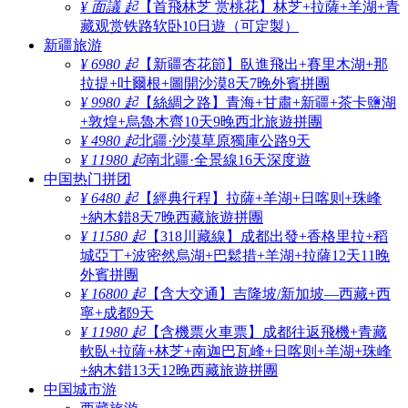
¥ 面議 起
【首飛林芝 赏桃花】林芝+拉薩+羊湖+青
藏观赏铁路软卧10日遊（可定製）
新疆旅游
¥ 6980 起
【新疆杏花節】臥進飛出+賽里木湖+那
拉提+吐爾根+圖開沙漠8天7晚外賓拼團
¥ 9980 起
【絲綢之路】青海+甘肅+新疆+茶卡鹽湖
+敦煌+烏魯木齊10天9晚西北旅遊拼團
¥ 4980 起
北疆·沙漠草原獨庫公路9天
¥ 11980 起
南北疆·全景線16天深度遊
中国热门拼团
¥ 6480 起
【經典行程】拉薩+羊湖+日喀则+珠峰
+納木錯8天7晚西藏旅遊拼團
¥ 11580 起
【318川藏線】成都出發+香格里拉+稻
城亞丁+波密然烏湖+巴鬆措+羊湖+拉薩12天11晚
外賓拼團
¥ 16800 起
【含大交通】吉隆坡/新加坡—西藏+西
寧+成都9天
¥ 11980 起
【含機票火車票】成都往返飛機+青藏
軟臥+拉薩+林芝+南迦巴瓦峰+日喀则+羊湖+珠峰
+納木錯13天12晚西藏旅遊拼團
中国城市游