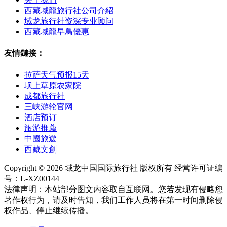
西藏域龍旅行社公司介紹
域龙旅行社资深专业顾问
西藏域龍早鳥優惠
友情鏈接：
拉萨天气预报15天
坝上草原农家院
成都旅行社
三峡游轮官网
酒店预订
旅游推薦
中國旅遊
西藏文創
Copyright © 2026 域龙中国国际旅行社 版权所有 经营许可证编
号：L-XZ00144
法律声明：本站部分图文内容取自互联网。您若发现有侵略您
著作权行为，请及时告知，我们工作人员将在第一时间删除侵
权作品、停止继续传播。