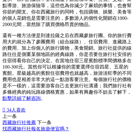
點導游、旅游保險等，這些也為你減少了麻煩的事情，也會幫
你節約開支。你在西藏旅行的同時，包括購物、娛樂、美食等
的個人花銷也是需要注意的，多數游人的個性化開銷在1000-
2000元間，當然除了購買價格昂貴的物品。
還有一種方法便是到達拉薩之后在西藏參旅行團。你的旅行費
用大約就分為了參團費用（組合線路）、住宿費用、進藏路上
的費用、加上你個人的旅行購物，美食開銷。旅行社提供的線
路往往是側重某個地區的經典線路，你是否要住旅行社安排的
住宿得看你自己的決定。在當地住宿三星賓館標準間價格多在
100-300元。當然你可以根據你的需要選擇住宿四星、五星的
賓館。星級越高的賓館住宿費用也就越高，旅游淡旺季的不同
費用也是相差非常大的這一點游客要注意。每個旅行社的價格
是不一樣的，這需要游客自己去更旅行社溝通；我們旅行社有
多條經典的純玩路線價格實惠，如果有興趣你不妨去了解下，
點擊詳細了解咨詢
。

34
人喜欢
上一条
西藏旅行社推薦
下一条
找西藏旅行社報名旅遊便宜嗎？