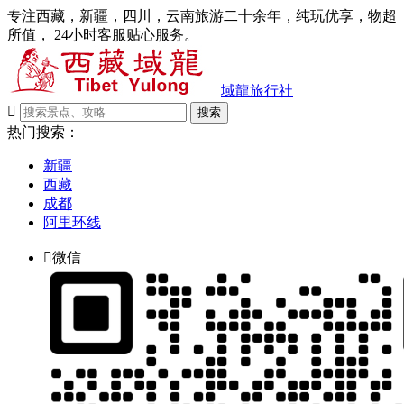
专注西藏，新疆，四川，云南旅游二十余年，纯玩优享，物超
所值， 24小时客服贴心服务。
域龍旅行社

搜索
热门搜索：
新疆
西藏
成都
阿里环线

微信