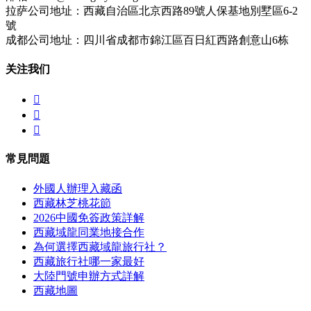
拉萨公司地址：西藏自治區北京西路89號人保基地別墅區6-2
號
成都公司地址：四川省成都市錦江區百日紅西路創意山6栋
关注我们



常見問題
外國人辦理入藏函
西藏林芝桃花節
2026中國免簽政策詳解
西藏域龍同業地接合作
為何選擇西藏域龍旅行社？
西藏旅行社哪一家最好
大陸門號申辦方式詳解
西藏地圖