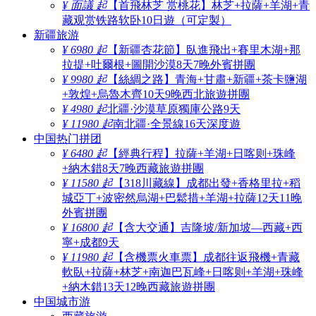
¥ 面議 起
【首飛林芝 赏桃花】林芝+拉薩+羊湖+青
藏观赏铁路软卧10日遊（可定製）
新疆旅游
¥ 6980 起
【新疆杏花節】臥進飛出+賽里木湖+那
拉提+吐爾根+圖開沙漠8天7晚外賓拼團
¥ 9980 起
【絲綢之路】青海+甘肅+新疆+茶卡鹽湖
+敦煌+烏魯木齊10天9晚西北旅遊拼團
¥ 4980 起
北疆·沙漠草原獨庫公路9天
¥ 11980 起
南北疆·全景線16天深度遊
中国热门拼团
¥ 6480 起
【經典行程】拉薩+羊湖+日喀则+珠峰
+納木錯8天7晚西藏旅遊拼團
¥ 11580 起
【318川藏線】成都出發+香格里拉+稻
城亞丁+波密然烏湖+巴鬆措+羊湖+拉薩12天11晚
外賓拼團
¥ 16800 起
【含大交通】吉隆坡/新加坡—西藏+西
寧+成都9天
¥ 11980 起
【含機票火車票】成都往返飛機+青藏
軟臥+拉薩+林芝+南迦巴瓦峰+日喀则+羊湖+珠峰
+納木錯13天12晚西藏旅遊拼團
中国城市游