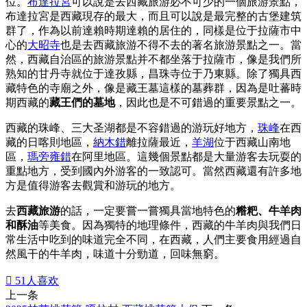
位。
布達拉宮
可以說是去西藏旅游必不可少的一個旅游景點，
布達拉宮是西藏現存的最大，而且可以說是最完整的古堡建筑
群了，作為以前達賴時期達賴的居住的，同樣是位于拉薩市中
心的
大昭寺
也是去西藏旅游不得不去的著名旅游景點之一。當
然，西藏自治區的旅游景點并不都坐落于拉薩市，像是我們所
熟知的甘丹寺就位于達孜縣，昌珠寺位于乃東縣。除了獨具西
藏特色的寺廟之外，像是藏王墓這樣的墓葬群，因為是吐蕃時
期西藏的
藏王們的墓地
，因此也是不可錯過的重要景點之一。
西藏的珠峰、三大圣湖都是不容錯過的游玩好地方，
珠峰
在西
藏的日喀則地區，
納木錯
離拉薩最近，
羊湖
位于西藏山南地
區，
瑪旁雍錯
在阿里地區。這幾個景點都是大量游客去玩耍的
重點地方，受到國內外游客的一致認可。當然西藏還有許多地
方是值得游客去觀賞和游玩的地方。
去
西藏旅游
的話，一定要嘗一嘗獨具當地特色的
糌粑、牛羊肉
和酥油
等美食。因為獨特的地理條件，西藏的牛羊肉與我們日
常生活中吃到的味道完全不同，在西藏，人們主要食用經過自
然風干的牛羊肉，味道十分勁道，回味無窮。

51
人喜欢
上一条