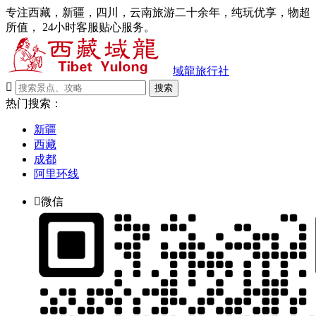
专注西藏，新疆，四川，云南旅游二十余年，纯玩优享，物超
所值， 24小时客服贴心服务。
域龍旅行社

搜索
热门搜索：
新疆
西藏
成都
阿里环线

微信