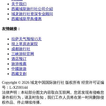
关于我们
西藏域龍旅行社公司介紹
域龙旅行社资深专业顾问
西藏域龍早鳥優惠
友情鏈接：
拉萨天气预报15天
坝上草原农家院
成都旅行社
三峡游轮官网
酒店预订
旅游推薦
中國旅遊
西藏文創
Copyright © 2026 域龙中国国际旅行社 版权所有 经营许可证编
号：L-XZ00144
法律声明：本站部分图文内容取自互联网。您若发现有侵略您
著作权行为，请及时告知，我们工作人员将在第一时间删除侵
权作品、停止继续传播。