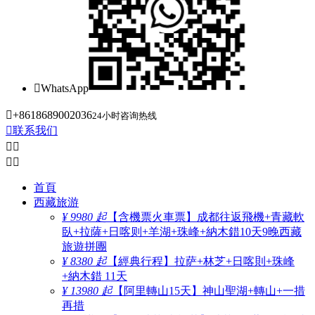

WhatsApp

+8618689002036
24小时咨询热线

联系我们




首頁
西藏旅游
¥ 9980 起
【含機票火車票】成都往返飛機+青藏軟
臥+拉薩+日喀则+羊湖+珠峰+納木錯10天9晚西藏
旅遊拼團
¥ 8380 起
【經典行程】拉萨+林芝+日喀則+珠峰
+納木錯 11天
¥ 13980 起
【阿里轉山15天】神山聖湖+轉山+一措
再措