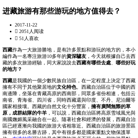
进藏旅游有那些游玩的地方值得去？
2017-11-22

2051人阅读

51人喜欢
西藏
作為一大旅游勝地，是有許多景點和游玩的地方的，本小
編作為一名專注旅游10多年的
資深驢友
，今天就根據自己去西
藏的多次旅游經驗，同大家說說去
西藏有哪些去處
、
哪些好玩
的地方？
西藏
是我國的一個少數民族自治區，在一定程度上決定了西藏
擁有不同于其他聚居地的
文化特色
。西藏自治區位于中國的西
南邊陲，坐落在青藏高原的西南部，同眾多省份相連，包括云
南省、青海省、四川省，同時西藏還與印度、不丹、尼泊爾等
國家相接壤。西藏的自然文化十分豐富，
擁有廣闊無際的草
原，成群結隊的牛羊
，可以說，西藏自治區將高原雪域風光與
南國嫵媚風采融合在一起。隨著社會和經濟的發展，西藏自治
區已經逐漸向我國的旅游大省相靠近。西藏自治區的旅游景區
擁有很多的名勝古跡，其中有很多都是國家重點文物保護單