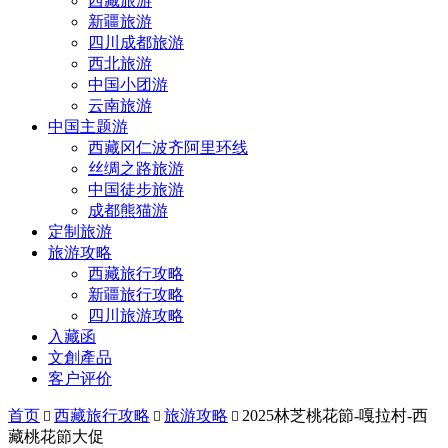
西藏旅游
新疆旅游
四川成都旅游
西北旅游
中国小团游
云南旅游
中国主题游
西藏冈仁波齐阿里环线
丝绸之路旅游
中国徒步旅游
成都熊猫游
定制旅游
旅游攻略
西藏旅行攻略
新疆旅行攻略
四川旅游攻略
入藏函
文創產品
客户评价
首页
西藏旅行攻略
旅游攻略
2025林芝桃花節-嘎拉村-西



藏桃花節大促