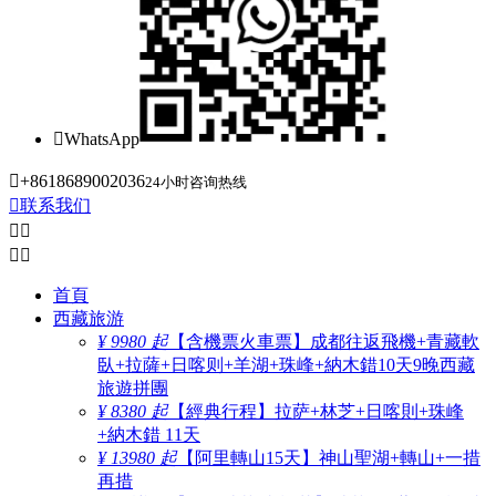

WhatsApp

+8618689002036
24小时咨询热线

联系我们




首頁
西藏旅游
¥ 9980 起
【含機票火車票】成都往返飛機+青藏軟
臥+拉薩+日喀则+羊湖+珠峰+納木錯10天9晚西藏
旅遊拼團
¥ 8380 起
【經典行程】拉萨+林芝+日喀則+珠峰
+納木錯 11天
¥ 13980 起
【阿里轉山15天】神山聖湖+轉山+一措
再措