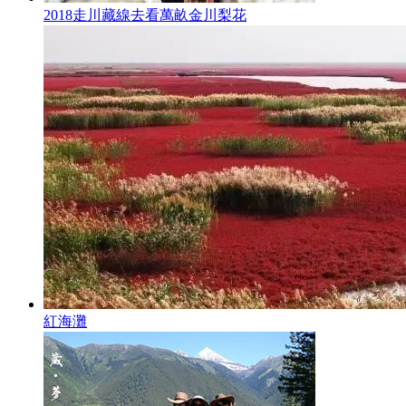
2018走川藏線去看萬畝金川梨花
紅海灘