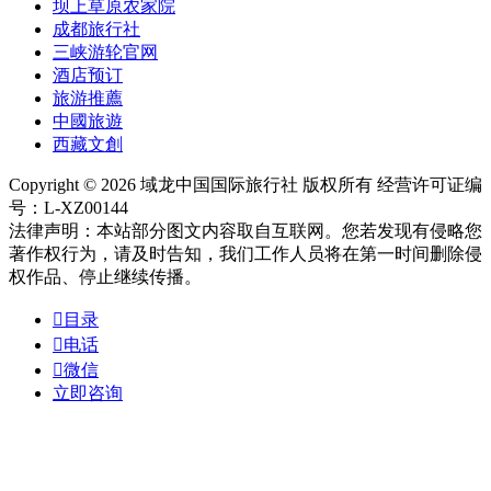
坝上草原农家院
成都旅行社
三峡游轮官网
酒店预订
旅游推薦
中國旅遊
西藏文創
Copyright © 2026 域龙中国国际旅行社 版权所有 经营许可证编
号：L-XZ00144
法律声明：本站部分图文内容取自互联网。您若发现有侵略您
著作权行为，请及时告知，我们工作人员将在第一时间删除侵
权作品、停止继续传播。

目录

电话

微信
立即咨询