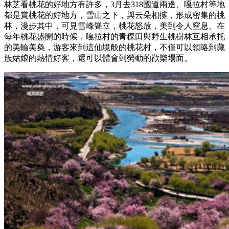
林芝看桃花的好地方有許多，3月去318國道兩邊、嘎拉村等地
都是賞桃花的好地方，雪山之下，與云朵相擁，形成密集的桃
林，漫步其中，可見雪峰聳立，桃花怒放，美到令人窒息。在
每年桃花盛開的時候，嘎拉村的青稞田與野生桃樹林互相承托
的美輪美奐，游客來到這仙境般的桃花村，不僅可以領略到藏
族姑娘的熱情好客，還可以體會到勞動的歡樂場面。