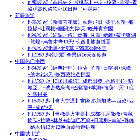
¥ 面議 起
【首飛林芝 赏桃花】林芝+拉薩+羊湖+青
藏观赏铁路软卧10日遊（可定製）
新疆旅游
¥ 6980 起
【新疆杏花節】臥進飛出+賽里木湖+那
拉提+吐爾根+圖開沙漠8天7晚外賓拼團
¥ 9980 起
【絲綢之路】青海+甘肅+新疆+茶卡鹽湖
+敦煌+烏魯木齊10天9晚西北旅遊拼團
¥ 4980 起
北疆·沙漠草原獨庫公路9天
¥ 11980 起
南北疆·全景線16天深度遊
中国热门拼团
¥ 6480 起
【經典行程】拉薩+羊湖+日喀则+珠峰
+納木錯8天7晚西藏旅遊拼團
¥ 11580 起
【318川藏線】成都出發+香格里拉+稻
城亞丁+波密然烏湖+巴鬆措+羊湖+拉薩12天11晚
外賓拼團
¥ 16800 起
【含大交通】吉隆坡/新加坡—西藏+西
寧+成都9天
¥ 11980 起
【含機票火車票】成都往返飛機+青藏
軟臥+拉薩+林芝+南迦巴瓦峰+日喀则+羊湖+珠峰
+納木錯13天12晚西藏旅遊拼團
中国城市游