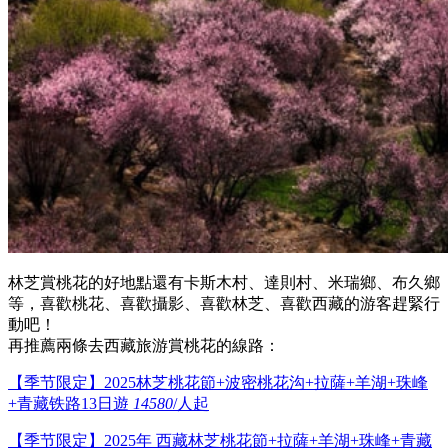
林芝賞桃花的好地點還有卡斯木村、達則村、米瑞鄉、布久鄉
等，喜歡桃花、喜歡攝影、喜歡林芝、喜歡西藏的游客趕緊行
動吧！
再推薦兩條去西藏旅游賞桃花的線路：
【季节限定】2025林芝桃花節+波密桃花沟+拉薩+羊湖+珠峰
+青藏铁路13日遊
14580
/人起
【季节限定】2025年 西藏林芝桃花節+拉薩+羊湖+珠峰+青藏