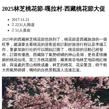
2025林芝桃花節-嘎拉村-西藏桃花節大促
2017-11-21

2231人阅读

51人喜欢
2025年的西藏林芝桃花節也快到了，桃花節是西藏旅游的一個
旺季，建議要去看桃花的游客提前計劃好旅游行程以及準備工
作，要參加旅行社的可以開始訂購了，桃花節的活動已經發
布，訂購有優惠。西藏除了氣勢磅礴的神山圣湖，更有柔情嫵
媚的桃花仙境。當三月桃花盛開，藏東南谷地林芝地區桃紅柳
綠，與遠處的雪山相映成趣，林芝的桃花、花朵繁茂，樹干粗
大而氣勢磅礴，獨特的自然景觀讓人流連忘返。