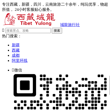
专注西藏，新疆，四川，云南旅游二十余年，纯玩优享，物超
所值， 24小时客服贴心服务。
域龍旅行社

搜索
热门搜索：
新疆
西藏
成都
阿里环线

微信