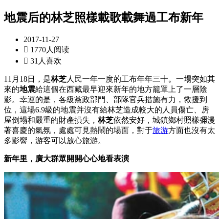
地震后的林芝照樣載歌載舞過工布新年
2017-11-27

1770人阅读

31人喜欢
11月18日，是
林芝
人民一年一度的工布年年三十。一場突如其
來的
地震
給這個在西藏最早迎來新年的地方籠罩上了一層陰
影。幸運的是，各級黨政部門、部隊官兵措施有力，救援到
位，這場6.9級的地震并沒有給林芝造成較大的人員傷亡、房
屋倒塌和嚴重的財產損失，
林芝
依然安好，城鎮鄉村照樣彌漫
著喜慶的氣氛，處處可見熱鬧的場面，對于
旅游
方面也沒有太
多影響，游客可以放心旅游。
新年里，廣大群眾開開心心地看表演