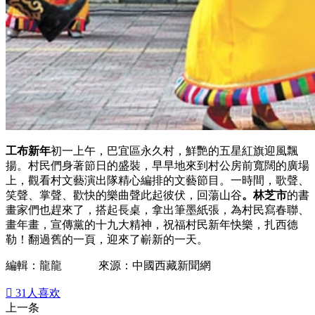
工布新年
初一上午，巴宜區永久村，鮮艷的五星紅旗迎風飄
揚。村民們身著節日的盛裝，早早地來到村公房前寬闊的廣場
上，觀看村文藝演出隊精心編排的文藝節目。一時間，歌聲、
笑聲、掌聲、歡快的樂曲聲此起彼伏，回蕩山谷
。林芝市
的書
畫家們也趕來了，搭起長桌，拿出筆墨紙張，為村民寫春聯、
畫年畫，宣傳黨的十九大精神，祝福村民新年快樂，扎西德
勒！翻過舊的一頁，迎來了嶄新的一天。
編輯：龍龍 來源：中國西藏新聞網

31
人喜欢
上一条