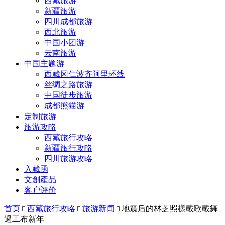
西藏旅游
新疆旅游
四川成都旅游
西北旅游
中国小团游
云南旅游
中国主题游
西藏冈仁波齐阿里环线
丝绸之路旅游
中国徒步旅游
成都熊猫游
定制旅游
旅游攻略
西藏旅行攻略
新疆旅行攻略
四川旅游攻略
入藏函
文創產品
客户评价
首页
西藏旅行攻略
旅游新闻
地震后的林芝照樣載歌載舞



過工布新年