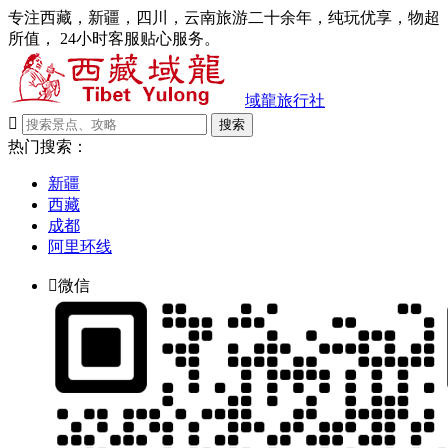
专注西藏，新疆，四川，云南旅游二十余年，纯玩优享，物超
所值， 24小时客服贴心服务。
域龍旅行社

搜索
热门搜索：
新疆
西藏
成都
阿里环线

微信