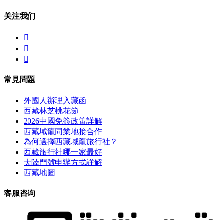
关注我们



常見問題
外國人辦理入藏函
西藏林芝桃花節
2026中國免簽政策詳解
西藏域龍同業地接合作
為何選擇西藏域龍旅行社？
西藏旅行社哪一家最好
大陸門號申辦方式詳解
西藏地圖
客服咨询