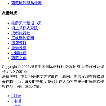
西藏域龍早鳥優惠
友情鏈接：
拉萨天气预报15天
坝上草原农家院
成都旅行社
三峡游轮官网
酒店预订
旅游推薦
中國旅遊
西藏文創
Copyright © 2026 域龙中国国际旅行社 版权所有 经营许可证编
号：L-XZ00144
法律声明：本站部分图文内容取自互联网。您若发现有侵略您
著作权行为，请及时告知，我们工作人员将在第一时间删除侵
权作品、停止继续传播。

目录

电话