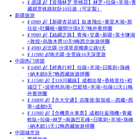
¥ 面議 起
【首飛林芝 赏桃花】林芝+拉薩+羊湖+青
藏观赏铁路软卧10日遊（可定製）
新疆旅游
¥ 6980 起
【新疆杏花節】臥進飛出+賽里木湖+那
拉提+吐爾根+圖開沙漠8天7晚外賓拼團
¥ 9980 起
【絲綢之路】青海+甘肅+新疆+茶卡鹽湖
+敦煌+烏魯木齊10天9晚西北旅遊拼團
¥ 4980 起
北疆·沙漠草原獨庫公路9天
¥ 11980 起
南北疆·全景線16天深度遊
中国热门拼团
¥ 6480 起
【經典行程】拉薩+羊湖+日喀则+珠峰
+納木錯8天7晚西藏旅遊拼團
¥ 11580 起
【318川藏線】成都出發+香格里拉+稻
城亞丁+波密然烏湖+巴鬆措+羊湖+拉薩12天11晚
外賓拼團
¥ 16800 起
【含大交通】吉隆坡/新加坡—西藏+西
寧+成都9天
¥ 11980 起
【含機票火車票】成都往返飛機+青藏
軟臥+拉薩+林芝+南迦巴瓦峰+日喀则+羊湖+珠峰
+納木錯13天12晚西藏旅遊拼團
中国城市游