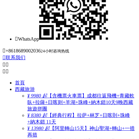

WhatsApp

+8618689002036
24小时咨询热线

联系我们




首頁
西藏旅游
¥ 9980 起
【含機票火車票】成都往返飛機+青藏軟
臥+拉薩+日喀则+羊湖+珠峰+納木錯10天9晚西藏
旅遊拼團
¥ 8380 起
【經典行程】拉萨+林芝+日喀則+珠峰
+納木錯 11天
¥ 13980 起
【阿里轉山15天】神山聖湖+轉山+一措
再措