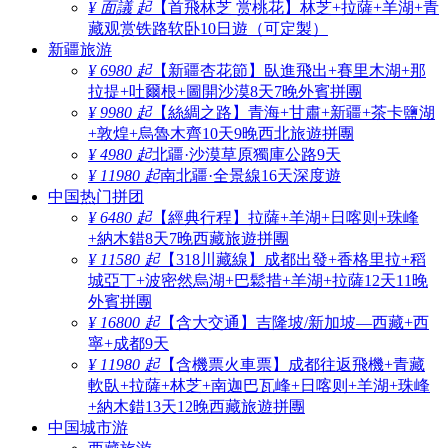
¥ 面議 起
【首飛林芝 赏桃花】林芝+拉薩+羊湖+青
藏观赏铁路软卧10日遊（可定製）
新疆旅游
¥ 6980 起
【新疆杏花節】臥進飛出+賽里木湖+那
拉提+吐爾根+圖開沙漠8天7晚外賓拼團
¥ 9980 起
【絲綢之路】青海+甘肅+新疆+茶卡鹽湖
+敦煌+烏魯木齊10天9晚西北旅遊拼團
¥ 4980 起
北疆·沙漠草原獨庫公路9天
¥ 11980 起
南北疆·全景線16天深度遊
中国热门拼团
¥ 6480 起
【經典行程】拉薩+羊湖+日喀则+珠峰
+納木錯8天7晚西藏旅遊拼團
¥ 11580 起
【318川藏線】成都出發+香格里拉+稻
城亞丁+波密然烏湖+巴鬆措+羊湖+拉薩12天11晚
外賓拼團
¥ 16800 起
【含大交通】吉隆坡/新加坡—西藏+西
寧+成都9天
¥ 11980 起
【含機票火車票】成都往返飛機+青藏
軟臥+拉薩+林芝+南迦巴瓦峰+日喀则+羊湖+珠峰
+納木錯13天12晚西藏旅遊拼團
中国城市游