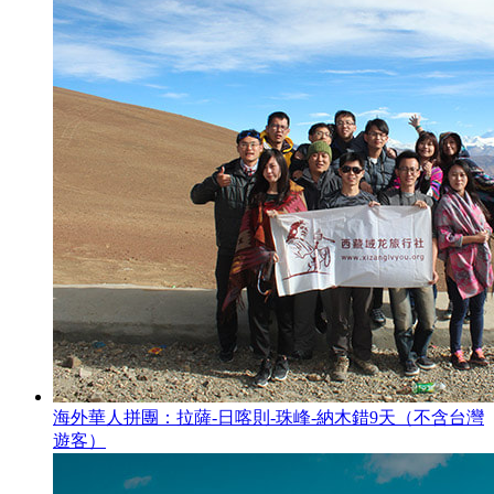
海外華人拼團：拉薩-日喀則-珠峰-納木錯9天（不含台灣
遊客）