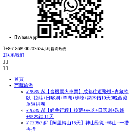

WhatsApp

+8618689002036
24小时咨询热线

联系我们




首頁
西藏旅游
¥ 9980 起
【含機票火車票】成都往返飛機+青藏軟
臥+拉薩+日喀则+羊湖+珠峰+納木錯10天9晚西藏
旅遊拼團
¥ 8380 起
【經典行程】拉萨+林芝+日喀則+珠峰
+納木錯 11天
¥ 13980 起
【阿里轉山15天】神山聖湖+轉山+一措
再措