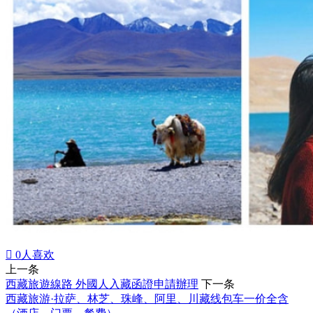

0
人喜欢
上一条
西藏旅遊線路 外國人入藏函證申請辦理
下一条
西藏旅游·拉萨、林芝、珠峰、阿里、川藏线包车一价全含