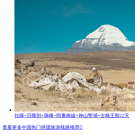
拉薩+日喀則+珠峰+阿裏南線+神山聖湖+古格王朝12天
查看更多中国热门拼团旅游线路推荐
