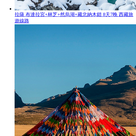
拉薩 布達拉宮+林芝+然烏湖+藏北納木錯 8天7晚 西藏旅
遊線路