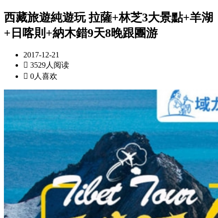
西藏旅遊純遊玩 拉薩+林芝3大景點+羊湖
+日喀則+納木錯9天8晚跟團游
2017-12-21

3529人阅读

0人喜欢