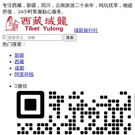
专注西藏，新疆，四川，云南旅游二十余年，纯玩优享，物超
所值， 24小时客服贴心服务。
域龍旅行社

搜索
热门搜索：
新疆
西藏
成都
阿里环线

微信