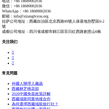
电话：+86 18689002036
微信：+86 18689002036
WhatsApp：+86 18689002036
邮箱：info@xizanglvyou.org
拉萨公司地址：西藏自治區北京西路89號人保基地別墅區6-2
號
成都公司地址：四川省成都市錦江區百日紅西路創意山6栋
关注我们



常見問題
外國人辦理入藏函
西藏林芝桃花節
2026中國免簽政策詳解
西藏域龍同業地接合作
為何選擇西藏域龍旅行社？