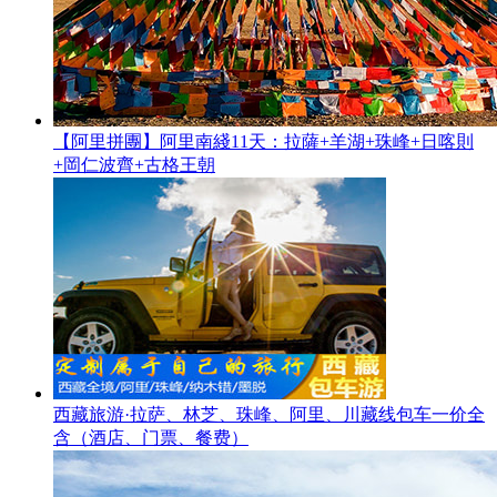
【阿里拼團】阿里南綫11天：拉薩+羊湖+珠峰+日喀則
+岡仁波齊+古格王朝
西藏旅游·拉萨、林芝、珠峰、阿里、川藏线包车一价全
含（酒店、门票、餐费）