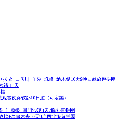
拉薩+日喀则+羊湖+珠峰+納木錯10天9晚西藏旅遊拼團
錯 11天
再措
藏观赏铁路软卧10日遊（可定製）
提+吐爾根+圖開沙漠8天7晚外賓拼團
敦煌+烏魯木齊10天9晚西北旅遊拼團