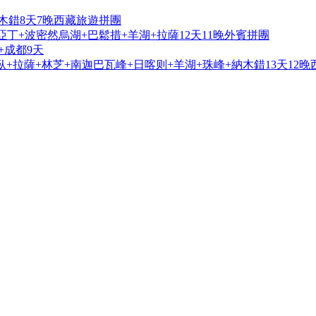
木錯8天7晚西藏旅遊拼團
亞丁+波密然烏湖+巴鬆措+羊湖+拉薩12天11晚外賓拼團
+成都9天
+拉薩+林芝+南迦巴瓦峰+日喀则+羊湖+珠峰+納木錯13天12