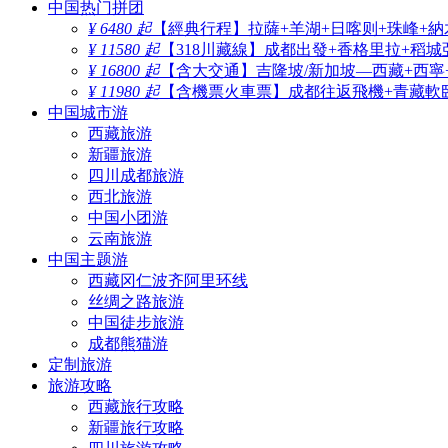
中国热门拼团
¥ 6480 起
【經典行程】拉薩+羊湖+日喀则+珠峰+納
¥ 11580 起
【318川藏線】成都出發+香格里拉+稻城
¥ 16800 起
【含大交通】吉隆坡/新加坡—西藏+西寧
¥ 11980 起
【含機票火車票】成都往返飛機+青藏軟臥
中国城市游
西藏旅游
新疆旅游
四川成都旅游
西北旅游
中国小团游
云南旅游
中国主题游
西藏冈仁波齐阿里环线
丝绸之路旅游
中国徒步旅游
成都熊猫游
定制旅游
旅游攻略
西藏旅行攻略
新疆旅行攻略