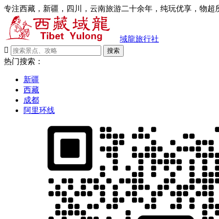
专注西藏，新疆，四川，云南旅游二十余年，纯玩优享，物超所
域龍旅行社

搜索
热门搜索：
新疆
西藏
成都
阿里环线