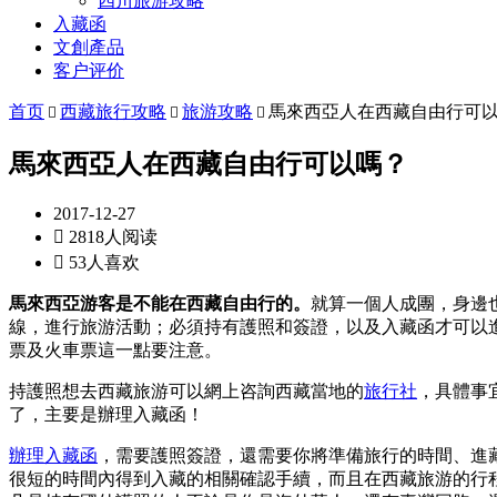
四川旅游攻略
入藏函
文創產品
客户评价
首页
西藏旅行攻略
旅游攻略
馬來西亞人在西藏自由行可



馬來西亞人在西藏自由行可以嗎？
2017-12-27

2818人阅读

53人喜欢
馬來西亞游客是不能在西藏自由行的。
就算一個人成團，身邊
線，進行旅游活動；必須持有護照和簽證，以及入藏函才可以
票及火車票這一點要注意。
持護照想去西藏旅游可以網上咨詢西藏當地的
旅行社
，具體事
了，主要是辦理入藏函！
辦理入藏函
，需要護照簽證，還需要你將準備旅行的時間、進
很短的時間內得到入藏的相關確認手續，而且在西藏旅游的行