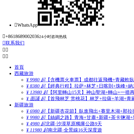

WhatsApp

+8618689002036
24小时咨询热线

联系我们




首頁
西藏旅游
¥ 9980 起
【含機票火車票】成都往返飛機+青藏軟臥+
¥ 8380 起
【經典行程】拉萨+林芝+日喀則+珠峰+納木
¥ 13980 起
【阿里轉山15天】神山聖湖+轉山+一措
¥ 面議 起
【首飛林芝 赏桃花】林芝+拉薩+羊湖+青
新疆旅游
¥ 6980 起
【新疆杏花節】臥進飛出+賽里木湖+那拉
¥ 9980 起
【絲綢之路】青海+甘肅+新疆+茶卡鹽湖+
¥ 4980 起
北疆·沙漠草原獨庫公路9天
¥ 11980 起
南北疆·全景線16天深度遊