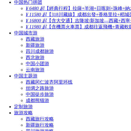
中国热门拼团
¥ 6480 起
【經典行程】拉薩+羊湖+日喀则+珠峰+納
¥ 11580 起
【318川藏線】成都出發+香格里拉+稻城
¥ 16800 起
【含大交通】吉隆坡/新加坡—西藏+西寧
¥ 11980 起
【含機票火車票】成都往返飛機+青藏軟臥
中国城市游
西藏旅游
新疆旅游
四川成都旅游
西北旅游
中国小团游
云南旅游
中国主题游
西藏冈仁波齐阿里环线
丝绸之路旅游
中国徒步旅游
成都熊猫游
定制旅游
旅游攻略
西藏旅行攻略
新疆旅行攻略