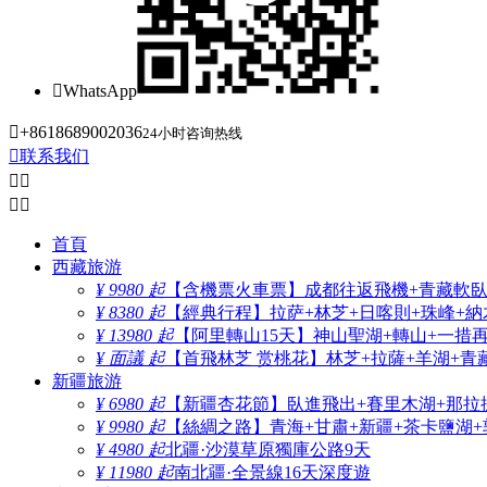

WhatsApp

+8618689002036
24小时咨询热线

联系我们




首頁
西藏旅游
¥ 9980 起
【含機票火車票】成都往返飛機+青藏軟臥+
¥ 8380 起
【經典行程】拉萨+林芝+日喀則+珠峰+納木
¥ 13980 起
【阿里轉山15天】神山聖湖+轉山+一措
¥ 面議 起
【首飛林芝 赏桃花】林芝+拉薩+羊湖+青
新疆旅游
¥ 6980 起
【新疆杏花節】臥進飛出+賽里木湖+那拉
¥ 9980 起
【絲綢之路】青海+甘肅+新疆+茶卡鹽湖+
¥ 4980 起
北疆·沙漠草原獨庫公路9天
¥ 11980 起
南北疆·全景線16天深度遊