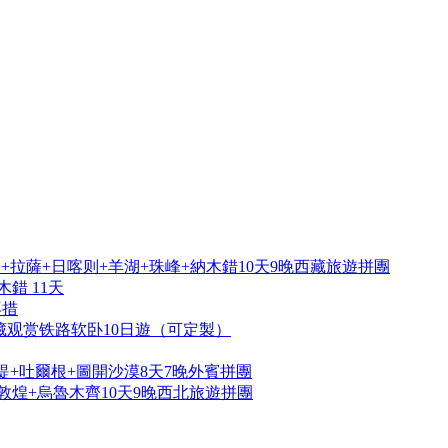
拉薩+日喀则+羊湖+珠峰+納木錯10天9晚西藏旅遊拼團
錯 11天
再措
藏观赏铁路软卧10日遊（可定製）
提+吐爾根+圖開沙漠8天7晚外賓拼團
敦煌+烏魯木齊10天9晚西北旅遊拼團