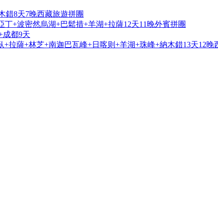
木錯8天7晚西藏旅遊拼團
亞丁+波密然烏湖+巴鬆措+羊湖+拉薩12天11晚外賓拼團
+成都9天
+拉薩+林芝+南迦巴瓦峰+日喀则+羊湖+珠峰+納木錯13天12