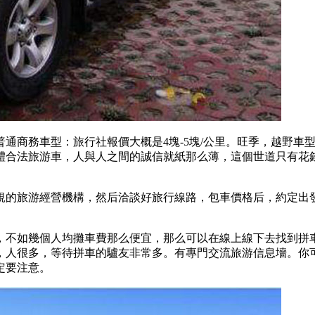
通商務車型：旅行社報價大概是4塊-5塊/公里。旺季，越野車
體合法旅游車，人與人之間的誠信就紙那么薄，這個世道只有花
規的旅游經營機構，然后洽談好旅行線路，包車價格后，約定出
，不如幾個人均攤車費那么便宜，那么可以在線上線下去找到拼
，人很多，等待拼車的驢友非常多。有專門交流旅游信息墻。你可
定要注意。