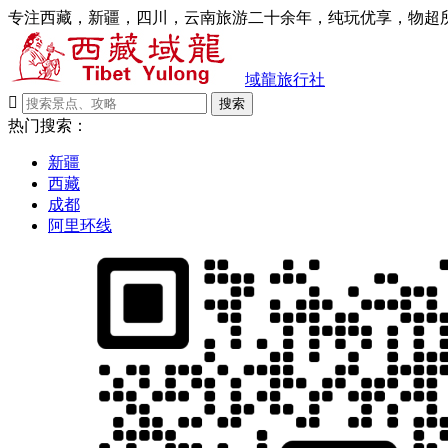
专注西藏，新疆，四川，云南旅游二十余年，纯玩优享，物超所
域龍旅行社

搜索
热门搜索：
新疆
西藏
成都
阿里环线