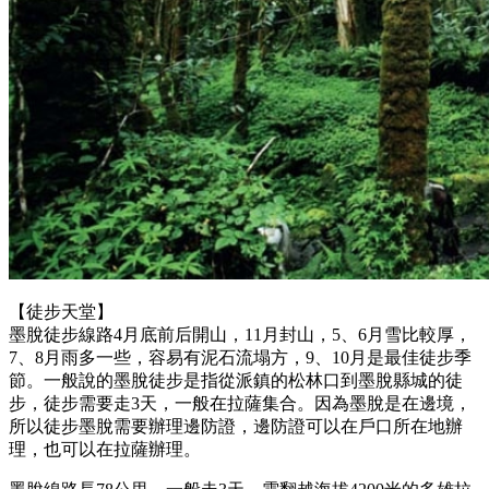
【徒步天堂】
墨脫徒步線路4月底前后開山，11月封山，5、6月雪比較厚，
7、8月雨多一些，容易有泥石流塌方，9、10月是最佳徒步季
節。一般說的墨脫徒步是指從派鎮的松林口到墨脫縣城的徒
步，徒步需要走3天，一般在拉薩集合。因為墨脫是在邊境，
所以徒步墨脫需要辦理邊防證，邊防證可以在戶口所在地辦
理，也可以在拉薩辦理。