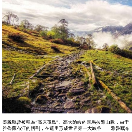
墨脫縣曾被稱為“高原孤島”。高大險峻的喜馬拉雅山脈，由于
雅魯藏布江的切割，在這里形成世界第一大峽谷——雅魯藏布