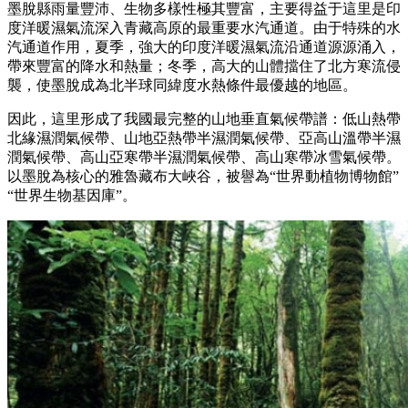
墨脫縣雨量豐沛、生物多樣性極其豐富，主要得益于這里是印
度洋暖濕氣流深入青藏高原的最重要水汽通道。由于特殊的水
汽通道作用，夏季，強大的印度洋暖濕氣流沿通道源源涌入，
帶來豐富的降水和熱量；冬季，高大的山體擋住了北方寒流侵
襲，使墨脫成為北半球同緯度水熱條件最優越的地區。
因此，這里形成了我國最完整的山地垂直氣候帶譜：低山熱帶
北緣濕潤氣候帶、山地亞熱帶半濕潤氣候帶、亞高山溫帶半濕
潤氣候帶、高山亞寒帶半濕潤氣候帶、高山寒帶冰雪氣候帶。
以墨脫為核心的雅魯藏布大峽谷，被譽為“世界動植物博物館”
“世界生物基因庫”。