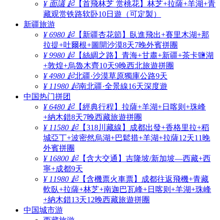
¥ 面議 起
【首飛林芝 赏桃花】林芝+拉薩+羊湖+青
藏观赏铁路软卧10日遊（可定製）
新疆旅游
¥ 6980 起
【新疆杏花節】臥進飛出+賽里木湖+那
拉提+吐爾根+圖開沙漠8天7晚外賓拼團
¥ 9980 起
【絲綢之路】青海+甘肅+新疆+茶卡鹽湖
+敦煌+烏魯木齊10天9晚西北旅遊拼團
¥ 4980 起
北疆·沙漠草原獨庫公路9天
¥ 11980 起
南北疆·全景線16天深度遊
中国热门拼团
¥ 6480 起
【經典行程】拉薩+羊湖+日喀则+珠峰
+納木錯8天7晚西藏旅遊拼團
¥ 11580 起
【318川藏線】成都出發+香格里拉+稻
城亞丁+波密然烏湖+巴鬆措+羊湖+拉薩12天11晚
外賓拼團
¥ 16800 起
【含大交通】吉隆坡/新加坡—西藏+西
寧+成都9天
¥ 11980 起
【含機票火車票】成都往返飛機+青藏
軟臥+拉薩+林芝+南迦巴瓦峰+日喀则+羊湖+珠峰
+納木錯13天12晚西藏旅遊拼團
中国城市游