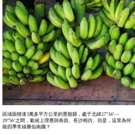
區域面積達3萬多平方公里的墨脫縣，處于北緯27°34’—
29°56’之間，氣候上理應與南昌、長沙相仿。但是，這里為何
能四季常綠勝似南國？