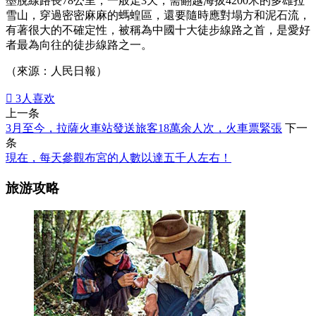
墨脫線路長78公里，一般走3天，需翻越海拔4200米的多雄拉
雪山，穿過密密麻麻的螞蝗區，還要隨時應對塌方和泥石流，
有著很大的不確定性，被稱為中國十大徒步線路之首，是愛好
者最為向往的徒步線路之一。
（來源：人民日報）

3
人喜欢
上一条
3月至今，拉薩火車站發送旅客18萬余人次，火車票緊張
下一
条
現在，每天參觀布宮的人數以達五千人左右！
旅游攻略