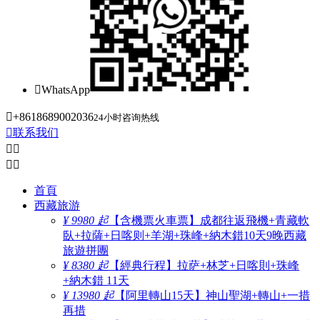

WhatsApp

+8618689002036
24小时咨询热线

联系我们




首頁
西藏旅游
¥ 9980 起
【含機票火車票】成都往返飛機+青藏軟
臥+拉薩+日喀则+羊湖+珠峰+納木錯10天9晚西藏
旅遊拼團
¥ 8380 起
【經典行程】拉萨+林芝+日喀則+珠峰
+納木錯 11天
¥ 13980 起
【阿里轉山15天】神山聖湖+轉山+一措
再措