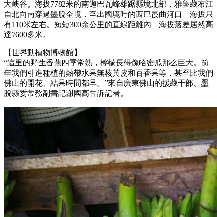
大峽谷。海拔7782米的南迦巴瓦峰雄踞縣境北部，雅魯藏布江
自北向南穿過墨脫全境，至出國境時的西巴霞曲河口，海拔只
有110米左右。短短300余公里的直線距離內，海拔落差居然高
達7600多米。
【世界動植物博物館】
“這里的野生香蕉四季常熟，檸檬長得像哈密瓜那么巨大。前
年我們引進種植的熱帶水果無核黃皮和百香果等，甚至比我們
佛山的開花、結果時間都早。”來自廣東佛山的援藏干部、墨
脫縣委常務副書記謝國高告訴記者。