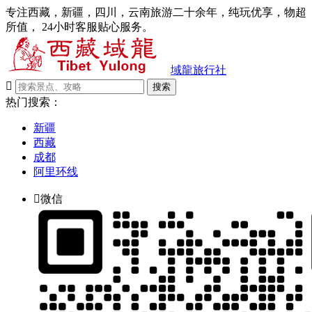
专注西藏，新疆，四川，云南旅游二十余年，纯玩优享，物超
所值， 24小时客服贴心服务。
域龍旅行社

搜索
热门搜索：
新疆
西藏
成都
阿里环线

微信