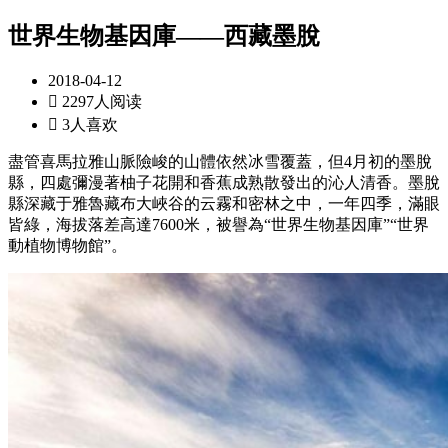
世界生物基因庫——西藏墨脫
2018-04-12

2297人阅读

3人喜欢
盡管喜馬拉雅山脈險峻的山體依然冰雪覆蓋，但4月初的墨脫
縣，四處彌漫著柚子花開和香蕉成熟散發出的沁人清香。墨脫
縣深藏于雅魯藏布大峽谷的云霧和密林之中，一年四季，滿眼
皆綠，海拔落差高達7600米，被譽為“世界生物基因庫”“世界
動植物博物館”。