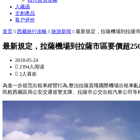
四川旅游攻略
入藏函
文創產品
客户评价
首页
西藏旅行攻略
旅游新闻
最新規定，拉薩機場到拉薩市



最新規定，拉薩機場到拉薩市區要價超25
2018-05-24

2394人阅读

2人喜欢
為進一步規范出租車經營行為,整治拉薩貢嘎國際機場出租車亂
民航西藏區局公安交通巡警支隊、拉薩市公交出租汽車公司等