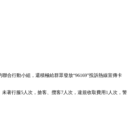
合行動小組，還積極給群眾發放“96169”投訴熱線宣傳卡
臺，未著行服5人次，搶客、攬客7人次，違規收取費用1人次，警