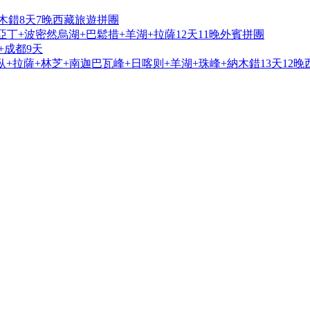
木錯8天7晚西藏旅遊拼團
亞丁+波密然烏湖+巴鬆措+羊湖+拉薩12天11晚外賓拼團
+成都9天
+拉薩+林芝+南迦巴瓦峰+日喀则+羊湖+珠峰+納木錯13天12