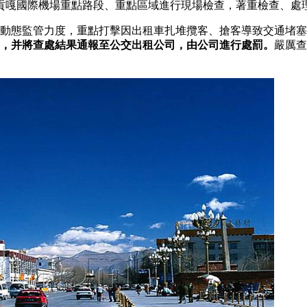
貢嘎國際機場重點路段、重點區域進行現場檢查，著重檢查、處
大動態監管力度，重點打擊因出租車扎堆攬客、搶客導致交通堵
度，并將查處結果通報至公交出租公司，由公司進行處罰。
嚴厲查