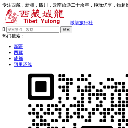
专注西藏，新疆，四川，云南旅游二十余年，纯玩优享，物超所
域龍旅行社

搜索
热门搜索：
新疆
西藏
成都
阿里环线