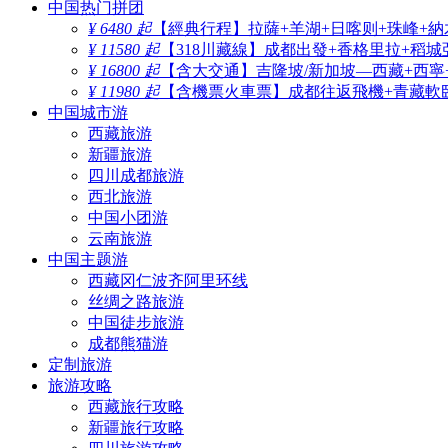
中国热门拼团
¥ 6480 起
【經典行程】拉薩+羊湖+日喀则+珠峰+納
¥ 11580 起
【318川藏線】成都出發+香格里拉+稻城
¥ 16800 起
【含大交通】吉隆坡/新加坡—西藏+西寧
¥ 11980 起
【含機票火車票】成都往返飛機+青藏軟臥
中国城市游
西藏旅游
新疆旅游
四川成都旅游
西北旅游
中国小团游
云南旅游
中国主题游
西藏冈仁波齐阿里环线
丝绸之路旅游
中国徒步旅游
成都熊猫游
定制旅游
旅游攻略
西藏旅行攻略
新疆旅行攻略