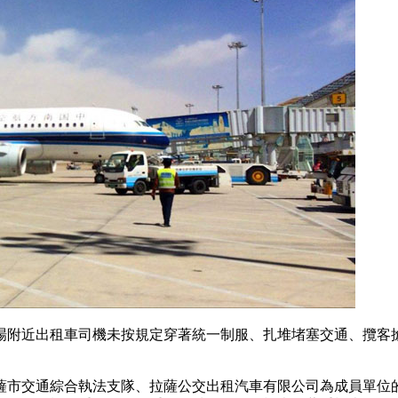
場附近出租車司機未按規定穿著統一制服、扎堆堵塞交通、攬客
薩市交通綜合執法支隊、拉薩公交出租汽車有限公司為成員單位