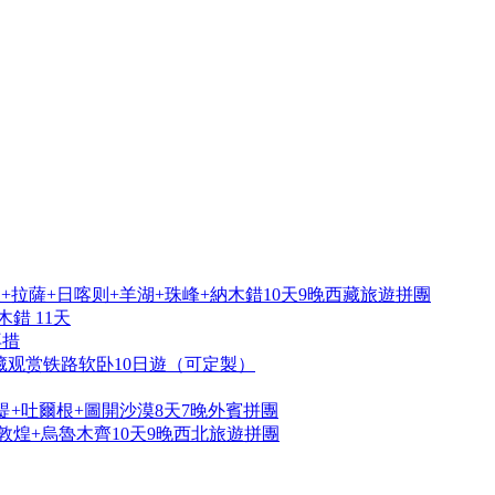
拉薩+日喀则+羊湖+珠峰+納木錯10天9晚西藏旅遊拼團
錯 11天
再措
藏观赏铁路软卧10日遊（可定製）
提+吐爾根+圖開沙漠8天7晚外賓拼團
敦煌+烏魯木齊10天9晚西北旅遊拼團