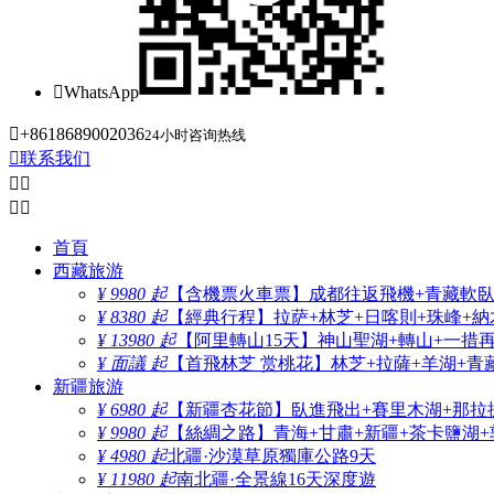

WhatsApp

+8618689002036
24小时咨询热线

联系我们




首頁
西藏旅游
¥ 9980 起
【含機票火車票】成都往返飛機+青藏軟臥+
¥ 8380 起
【經典行程】拉萨+林芝+日喀則+珠峰+納木
¥ 13980 起
【阿里轉山15天】神山聖湖+轉山+一措
¥ 面議 起
【首飛林芝 赏桃花】林芝+拉薩+羊湖+青
新疆旅游
¥ 6980 起
【新疆杏花節】臥進飛出+賽里木湖+那拉
¥ 9980 起
【絲綢之路】青海+甘肅+新疆+茶卡鹽湖+
¥ 4980 起
北疆·沙漠草原獨庫公路9天
¥ 11980 起
南北疆·全景線16天深度遊