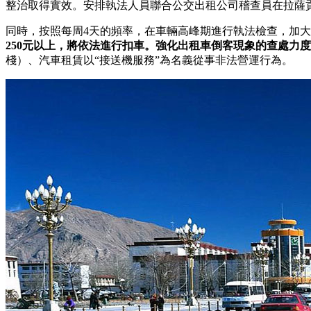
整治取得實效。安排執法人員聯合公交出租公司稽查員在拉薩
同時，按照每周4天的頻率，在車輛高峰期進行執法檢查，加
250元以上，將依法進行扣車。強化出租車倒客現象的查處力
棧）、汽車租賃以“接送機服務”為名義從事非法營運行為。