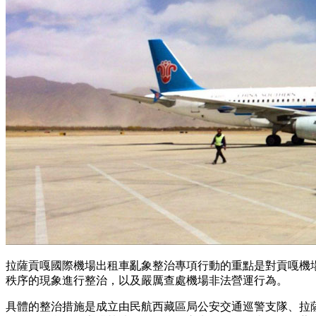
拉薩貢嘎國際機場出租車亂象整治專項行動的重點是對貢嘎機
秩序的現象進行整治，以及嚴厲查處機場非法營運行為。
具體的整治措施是成立由民航西藏區局公安交通巡警支隊、拉