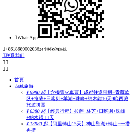

WhatsApp

+8618689002036
24小时咨询热线

联系我们




首頁
西藏旅游
¥ 9980 起
【含機票火車票】成都往返飛機+青藏軟
臥+拉薩+日喀则+羊湖+珠峰+納木錯10天9晚西藏
旅遊拼團
¥ 8380 起
【經典行程】拉萨+林芝+日喀則+珠峰
+納木錯 11天
¥ 13980 起
【阿里轉山15天】神山聖湖+轉山+一措
再措