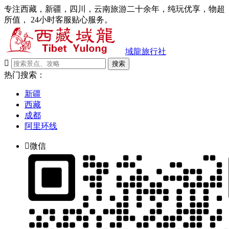
专注西藏，新疆，四川，云南旅游二十余年，纯玩优享，物超
所值， 24小时客服贴心服务。
域龍旅行社

搜索
热门搜索：
新疆
西藏
成都
阿里环线

微信