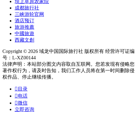
坝上草原农家院
成都旅行社
三峡游轮官网
酒店预订
旅游推薦
中國旅遊
西藏文創
Copyright © 2026 域龙中国国际旅行社 版权所有 经营许可证编
号：L-XZ00144
法律声明：本站部分图文内容取自互联网。您若发现有侵略您
著作权行为，请及时告知，我们工作人员将在第一时间删除侵
权作品、停止继续传播。

目录

电话

微信
立即咨询