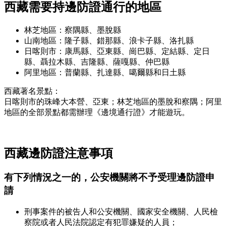
西藏需要持邊防證通行的地區
林芝地區：察隅縣、墨脫縣
山南地區：隆子縣、錯那縣、浪卡子縣、洛扎縣
日喀則市：康馬縣、亞東縣、崗巴縣、定結縣、定日
縣、聶拉木縣、吉隆縣、薩嘎縣、仲巴縣
阿里地區：普蘭縣、扎達縣、噶爾縣和日土縣
西藏著名景點：
日喀則市的珠峰大本營、亞東；林芝地區的墨脫和察隅；阿里
地區的全部景點都需辦理《邊境通行證》才能遊玩。
西藏邊防證注意事項
有下列情況之一的，公安機關將不予受理邊防證申
請
刑事案件的被告人和公安機關、國家安全機關、人民檢
察院或者人民法院認定有犯罪嫌疑的人員；