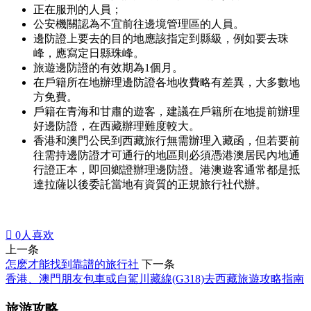
正在服刑的人員；
公安機關認為不宜前往邊境管理區的人員。
邊防證上要去的目的地應該指定到縣級，例如要去珠
峰，應寫定日縣珠峰。
旅遊邊防證的有效期為1個月。
在戶籍所在地辦理邊防證各地收費略有差異，大多數地
方免費。
戶籍在青海和甘肅的遊客，建議在戶籍所在地提前辦理
好邊防證，在西藏辦理難度較大。
香港和澳門公民到西藏旅行無需辦理入藏函，但若要前
往需持邊防證才可通行的地區則必須憑港澳居民內地通
行證正本，即回鄉證辦理邊防證。港澳遊客通常都是抵
達拉薩以後委託當地有資質的正規旅行社代辦。

0
人喜欢
上一条
怎麽才能找到靠譜的旅行社
下一条
香港、澳門朋友包車或自駕川藏線(G318)去西藏旅遊攻略指南
旅游攻略