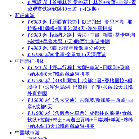
¥ 面議 起
【首飛林芝 赏桃花】林芝+拉薩+羊湖+青
藏观赏铁路软卧10日遊（可定製）
新疆旅游
¥ 6980 起
【新疆杏花節】臥進飛出+賽里木湖+那
拉提+吐爾根+圖開沙漠8天7晚外賓拼團
¥ 9980 起
【絲綢之路】青海+甘肅+新疆+茶卡鹽湖
+敦煌+烏魯木齊10天9晚西北旅遊拼團
¥ 4980 起
北疆·沙漠草原獨庫公路9天
¥ 11980 起
南北疆·全景線16天深度遊
中国热门拼团
¥ 6480 起
【經典行程】拉薩+羊湖+日喀则+珠峰
+納木錯8天7晚西藏旅遊拼團
¥ 11580 起
【318川藏線】成都出發+香格里拉+稻
城亞丁+波密然烏湖+巴鬆措+羊湖+拉薩12天11晚
外賓拼團
¥ 16800 起
【含大交通】吉隆坡/新加坡—西藏+西
寧+成都9天
¥ 11980 起
【含機票火車票】成都往返飛機+青藏
軟臥+拉薩+林芝+南迦巴瓦峰+日喀则+羊湖+珠峰
+納木錯13天12晚西藏旅遊拼團
中国城市游