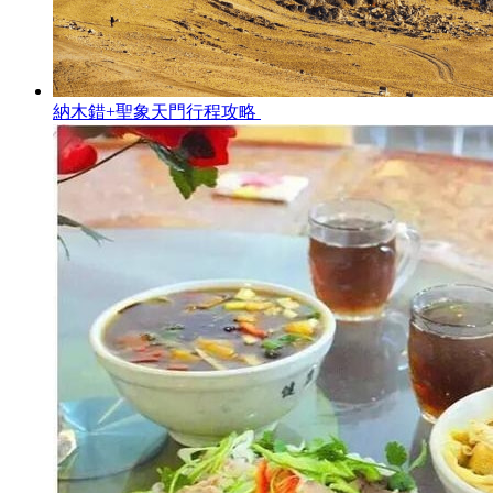
納木錯+聖象天門行程攻略