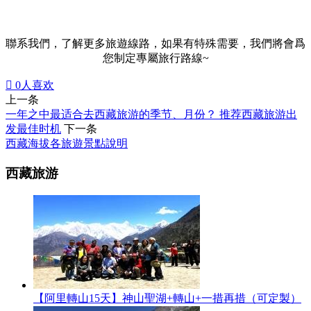
聯系我們，了解更多旅遊線路，如果有特殊需要，我們將會爲
您制定專屬旅行路線~

0
人喜欢
上一条
一年之中最适合去西藏旅游的季节、月份？ 推荐西藏旅游出
发最佳时机
下一条
西藏海拔各旅遊景點說明
西藏旅游
【阿里轉山15天】神山聖湖+轉山+一措再措（可定製）