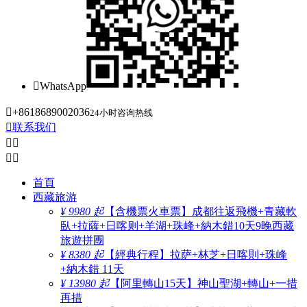

WhatsApp

+8618689002036
24小时咨询热线

联系我们




首頁
西藏旅游
¥ 9980 起
【含機票火車票】成都往返飛機+青藏軟
臥+拉薩+日喀则+羊湖+珠峰+納木錯10天9晚西藏
旅遊拼團
¥ 8380 起
【經典行程】拉萨+林芝+日喀則+珠峰
+納木錯 11天
¥ 13980 起
【阿里轉山15天】神山聖湖+轉山+一措
再措