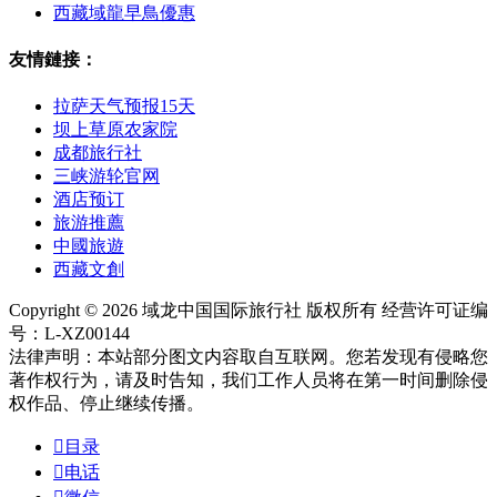
西藏域龍早鳥優惠
友情鏈接：
拉萨天气预报15天
坝上草原农家院
成都旅行社
三峡游轮官网
酒店预订
旅游推薦
中國旅遊
西藏文創
Copyright © 2026 域龙中国国际旅行社 版权所有 经营许可证编
号：L-XZ00144
法律声明：本站部分图文内容取自互联网。您若发现有侵略您
著作权行为，请及时告知，我们工作人员将在第一时间删除侵
权作品、停止继续传播。

目录

电话