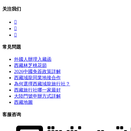
关注我们



常見問題
外國人辦理入藏函
西藏林芝桃花節
2026中國免簽政策詳解
西藏域龍同業地接合作
為何選擇西藏域龍旅行社？
西藏旅行社哪一家最好
大陸門號申辦方式詳解
西藏地圖
客服咨询