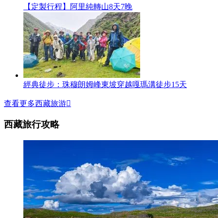
【定製行程】阿里純轉山8天7晚
經典徒步：珠穆朗姆峰東坡穿越嘎瑪溝徒步15天
查看更多西藏旅游

西藏旅行攻略