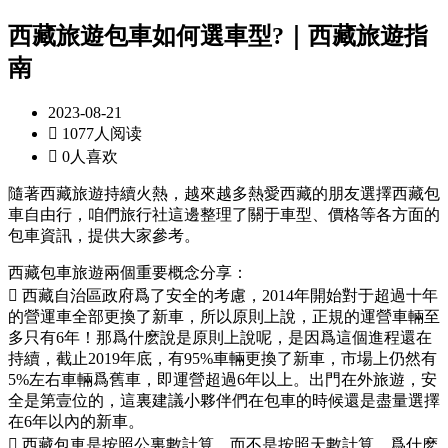
西藏旅遊包車如何選車型?｜西藏旅遊指
南
2023-08-21

1077人阅读

0人喜欢
隨著西藏旅遊持續火熱，越來越多熱愛西藏的朋友選擇西藏包
車自由行，咱們旅行社這邊整理了關于車型、價格等各方面的
包車資訊，提供大家參考。
西藏包車旅遊兩個重要概念分享：
 西藏自治區政府爲了安全的考慮，2014年開始對于超過十年
的營運車全部更換了新車，所以原則上說，正規的運營車輛至
多只有6年！那爲什麽說是原則上說呢，是因爲這個進程還在
持續，截止2019年底，有95%車輛更換了新車，市場上仍然有
5%左右車輛爲舊車，即運營超過6年以上。出門在外旅遊，安
全是第壹位的，這裏建議小夥伴們在包車的時候還是盡量選擇
在6年以內的新車。
 西藏包車是按照公裏數計算，而不是按照天數計算。爲什麽