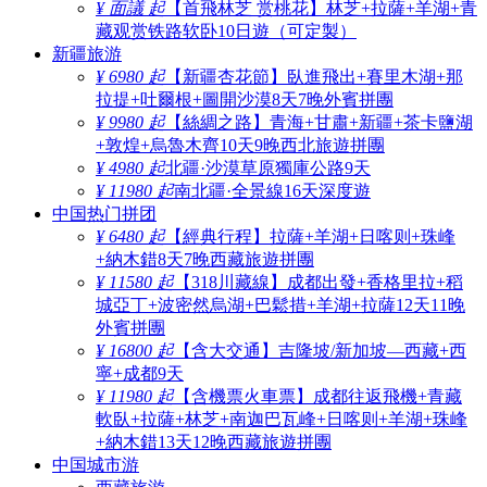
¥ 面議 起
【首飛林芝 赏桃花】林芝+拉薩+羊湖+青
藏观赏铁路软卧10日遊（可定製）
新疆旅游
¥ 6980 起
【新疆杏花節】臥進飛出+賽里木湖+那
拉提+吐爾根+圖開沙漠8天7晚外賓拼團
¥ 9980 起
【絲綢之路】青海+甘肅+新疆+茶卡鹽湖
+敦煌+烏魯木齊10天9晚西北旅遊拼團
¥ 4980 起
北疆·沙漠草原獨庫公路9天
¥ 11980 起
南北疆·全景線16天深度遊
中国热门拼团
¥ 6480 起
【經典行程】拉薩+羊湖+日喀则+珠峰
+納木錯8天7晚西藏旅遊拼團
¥ 11580 起
【318川藏線】成都出發+香格里拉+稻
城亞丁+波密然烏湖+巴鬆措+羊湖+拉薩12天11晚
外賓拼團
¥ 16800 起
【含大交通】吉隆坡/新加坡—西藏+西
寧+成都9天
¥ 11980 起
【含機票火車票】成都往返飛機+青藏
軟臥+拉薩+林芝+南迦巴瓦峰+日喀则+羊湖+珠峰
+納木錯13天12晚西藏旅遊拼團
中国城市游