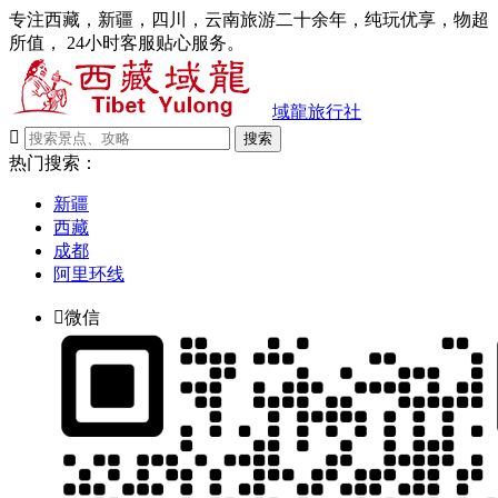
专注西藏，新疆，四川，云南旅游二十余年，纯玩优享，物超
所值， 24小时客服贴心服务。
域龍旅行社

搜索
热门搜索：
新疆
西藏
成都
阿里环线

微信