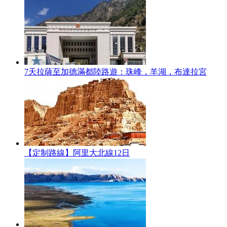
7天拉薩至加德滿都陸路遊：珠峰，羊湖，布達拉宮
【定制路線】阿里大北線12日