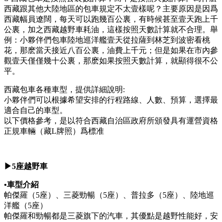
西藏跟其他大陸地區的包車規定不太壹樣呢？主要原因是因爲
西藏幅員遼闊，每天可以跑幾百公裏，有時候甚至壹天跑上千
公裏，加之西藏越野車耗油，這樣按照天數計算就不合理。舉
例：小夥伴們包車陸地巡洋艦壹天從拉薩到林芝到波密看桃
花，那麽當天接近八百公裏，油費上千元；但是如果在市內參
觀壹天僅僅幾十公裏，那麽如果按照天數計算，就顯得很不公
平。
西藏包車各種車型，提供詳細說明:
小夥伴們可以根據希望安排的行程路線、人數、預算，選擇最
適合自己的車型。
以下價格參考，是以符合西藏自治區政府所頒發具有運營資格
正規車輛（藏L牌照）爲標准
▶5座越野車
•車型介紹
帕傑羅（5座）、三菱勁暢（5座）、普拉多（5座）、陸地巡
洋艦（5座）
帕傑羅和勁暢都是三菱旗下的汽車，其優點是越野性能好，安