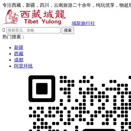
专注西藏，新疆，四川，云南旅游二十余年，纯玩优享，物超所
域龍旅行社

搜索
热门搜索：
新疆
西藏
成都
阿里环线