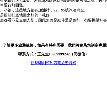
只有成都的50%左右。需要適應西藏低氧的高海拔氣候之後，再
轎車通行無困難。
、小鎮，這些地方都有加油站，92、95號汽油齊全。
是提前把底地圖之類的下載好。
0公裏都看不見壹個人影，因此無論是結伴還是獨行，都要攜帶好
，了解更多旅遊線路，如果有特殊需要，我們將會爲您制定專屬
聯系方式：王先生13989999242（同微信）
點擊即刻預約西藏旅遊行程