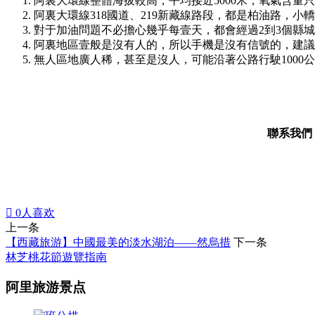
阿裏大環線整體海拔較高，平均接近5000米，氧氣含量
阿裏大環線318國道、219新藏線路段，都是柏油路，小
對于加油問題不必擔心幾乎每壹天，都會經過2到3個縣城
阿裏地區壹般是沒有人的，所以手機是沒有信號的，建議
無人區地廣人稀，甚至是沒人，可能沿著公路行駛100
聯系我們

0
人喜欢
上一条
【西藏旅游】中國最美的淡水湖泊——然烏措
下一条
林芝桃花節遊覽指南
阿里旅游景点