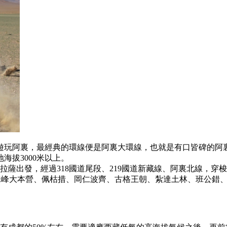
遊玩阿裏，最經典的環線便是阿裏大環線，也就是有口皆碑的阿
海拔3000米以上。
裏。拉薩出發，經過318國道尾段、219國道新藏線、阿裏北線，
珠峰大本營、佩枯措、岡仁波齊、古格王朝、紮達土林、班公錯、