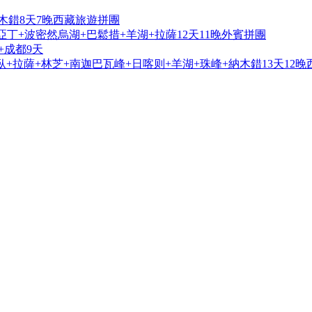
木錯8天7晚西藏旅遊拼團
亞丁+波密然烏湖+巴鬆措+羊湖+拉薩12天11晚外賓拼團
+成都9天
+拉薩+林芝+南迦巴瓦峰+日喀则+羊湖+珠峰+納木錯13天12