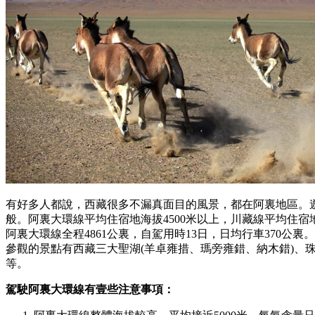
有好多人都說，西藏很多不漏真面目的風景，都在阿裏地區。
般。阿裏大環線平均住宿地海拔4500米以上，川藏線平均住宿地
阿裏大環線全程4861公裏，自駕用時13日，日均行車370公
參觀的景點有西藏三大聖湖(羊卓雍措、瑪旁雍錯、納木錯)、
等。
駕駛阿裏大環線有壹些注意事項：