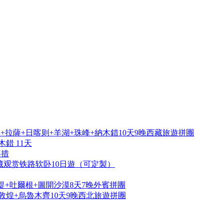
拉薩+日喀则+羊湖+珠峰+納木錯10天9晚西藏旅遊拼團
錯 11天
再措
藏观赏铁路软卧10日遊（可定製）
提+吐爾根+圖開沙漠8天7晚外賓拼團
敦煌+烏魯木齊10天9晚西北旅遊拼團