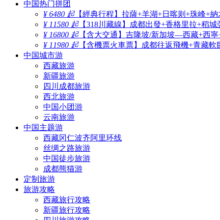
中国热门拼团
¥ 6480 起
【經典行程】拉薩+羊湖+日喀则+珠峰+納
¥ 11580 起
【318川藏線】成都出發+香格里拉+稻城
¥ 16800 起
【含大交通】吉隆坡/新加坡—西藏+西寧
¥ 11980 起
【含機票火車票】成都往返飛機+青藏軟臥
中国城市游
西藏旅游
新疆旅游
四川成都旅游
西北旅游
中国小团游
云南旅游
中国主题游
西藏冈仁波齐阿里环线
丝绸之路旅游
中国徒步旅游
成都熊猫游
定制旅游
旅游攻略
西藏旅行攻略
新疆旅行攻略