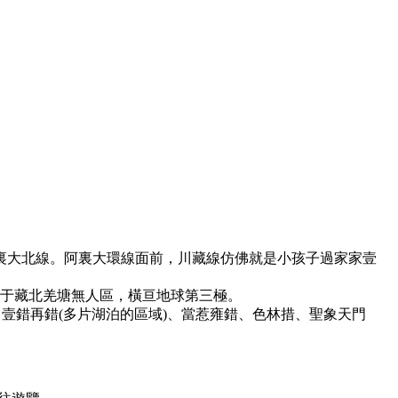
裏大北線。阿裏大環線面前，川藏線仿佛就是小孩子過家家壹
穿梭于藏北羌塘無人區，橫亘地球第三極。
壹錯再錯(多片湖泊的區域)、當惹雍錯、色林措、聖象天門