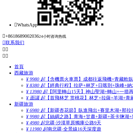

WhatsApp

+8618689002036
24小时咨询热线

联系我们




首頁
西藏旅游
¥ 9980 起
【含機票火車票】成都往返飛機+青藏軟臥+
¥ 8380 起
【經典行程】拉萨+林芝+日喀則+珠峰+納木
¥ 13980 起
【阿里轉山15天】神山聖湖+轉山+一措
¥ 面議 起
【首飛林芝 赏桃花】林芝+拉薩+羊湖+青
新疆旅游
¥ 6980 起
【新疆杏花節】臥進飛出+賽里木湖+那拉
¥ 9980 起
【絲綢之路】青海+甘肅+新疆+茶卡鹽湖+
¥ 4980 起
北疆·沙漠草原獨庫公路9天
¥ 11980 起
南北疆·全景線16天深度遊