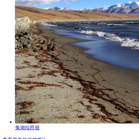
鬼湖拉昂措