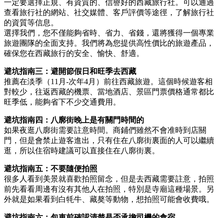
一定要選擇正規、有資質的、信譽好的西藏旅行社。可以通過
查看旅行社的網站、社交媒體、客戶評價等途徑，了解旅行社
的資質等信息。
選擇我們，您不僅能夠省時、省力、省錢，還將獲得一個專業
旅遊團隊的全面支持。我們將為您提供高性價比的旅遊產品，
確保您在西藏旅行的安全、愉快、舒適。
避坑指南三：避開節假日和旺季去西藏
推薦在淡季（11月-次年4月）前往西藏旅遊。這個時候遊客相
對較少，往返西藏的機票、當地酒店、景區門票價格通常都比
旺季低，能夠省下不少交通費用。
避坑指南四：八廓街晚上是有關門時間的
如果夜逛八廓街需要註意時間。商鋪們雖然不會准時到店關
門，但是會禁止遊客進出，只有住在八廓街裏面的人可以繼續
逛，所以住宿時建議可以直接住在八廓街裏。
避坑指南五：不要隨便拍照
很多人看到美景就喜歡拍照留念，但是去西藏需要註意，拍照
前先看看周邊有沒有其他人在拍照，特別是寺廟這種場景。另
外就是如果看到白牦牛、藏獒等動物，想拍照可能會收費哦。
避坑指南六：包車前確認清楚是否承擔司機的食宿