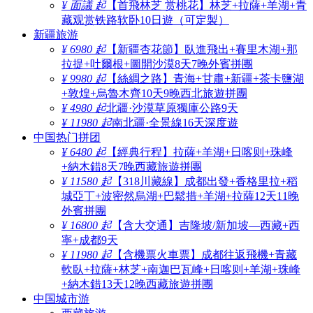
¥ 面議 起
【首飛林芝 赏桃花】林芝+拉薩+羊湖+青
藏观赏铁路软卧10日遊（可定製）
新疆旅游
¥ 6980 起
【新疆杏花節】臥進飛出+賽里木湖+那
拉提+吐爾根+圖開沙漠8天7晚外賓拼團
¥ 9980 起
【絲綢之路】青海+甘肅+新疆+茶卡鹽湖
+敦煌+烏魯木齊10天9晚西北旅遊拼團
¥ 4980 起
北疆·沙漠草原獨庫公路9天
¥ 11980 起
南北疆·全景線16天深度遊
中国热门拼团
¥ 6480 起
【經典行程】拉薩+羊湖+日喀则+珠峰
+納木錯8天7晚西藏旅遊拼團
¥ 11580 起
【318川藏線】成都出發+香格里拉+稻
城亞丁+波密然烏湖+巴鬆措+羊湖+拉薩12天11晚
外賓拼團
¥ 16800 起
【含大交通】吉隆坡/新加坡—西藏+西
寧+成都9天
¥ 11980 起
【含機票火車票】成都往返飛機+青藏
軟臥+拉薩+林芝+南迦巴瓦峰+日喀则+羊湖+珠峰
+納木錯13天12晚西藏旅遊拼團
中国城市游