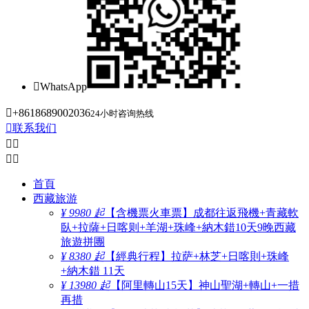

WhatsApp

+8618689002036
24小时咨询热线

联系我们




首頁
西藏旅游
¥ 9980 起
【含機票火車票】成都往返飛機+青藏軟
臥+拉薩+日喀则+羊湖+珠峰+納木錯10天9晚西藏
旅遊拼團
¥ 8380 起
【經典行程】拉萨+林芝+日喀則+珠峰
+納木錯 11天
¥ 13980 起
【阿里轉山15天】神山聖湖+轉山+一措
再措