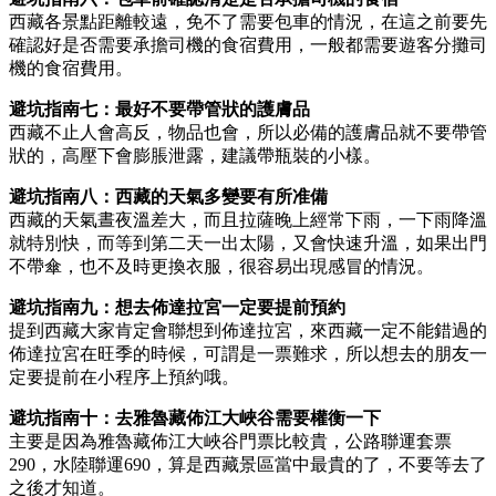
西藏各景點距離較遠，免不了需要包車的情況，在這之前要先
確認好是否需要承擔司機的食宿費用，一般都需要遊客分攤司
機的食宿費用。
避坑指南七：最好不要帶管狀的護膚品
西藏不止人會高反，物品也會，所以必備的護膚品就不要帶管
狀的，高壓下會膨脹泄露，建議帶瓶裝的小樣。
避坑指南八：西藏的天氣多變要有所准備
西藏的天氣晝夜溫差大，而且拉薩晚上經常下雨，一下雨降溫
就特別快，而等到第二天一出太陽，又會快速升溫，如果出門
不帶傘，也不及時更換衣服，很容易出現感冒的情況。
避坑指南九：想去佈達拉宮一定要提前預約
提到西藏大家肯定會聯想到佈達拉宮，來西藏一定不能錯過的
佈達拉宮在旺季的時候，可謂是一票難求，所以想去的朋友一
定要提前在小程序上預約哦。
避坑指南十：去雅魯藏佈江大峽谷需要權衡一下
主要是因為雅魯藏佈江大峽谷門票比較貴，公路聯運套票
290，水陸聯運690，算是西藏景區當中最貴的了，不要等去了
之後才知道。