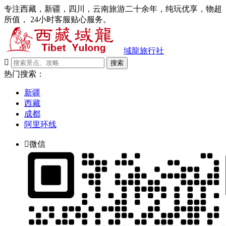
专注西藏，新疆，四川，云南旅游二十余年，纯玩优享，物超
所值， 24小时客服贴心服务。
域龍旅行社

搜索
热门搜索：
新疆
西藏
成都
阿里环线

微信