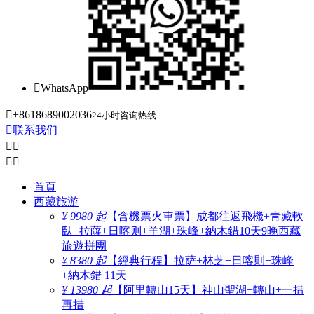

WhatsApp

+8618689002036
24小时咨询热线

联系我们




首頁
西藏旅游
¥ 9980 起
【含機票火車票】成都往返飛機+青藏軟
臥+拉薩+日喀则+羊湖+珠峰+納木錯10天9晚西藏
旅遊拼團
¥ 8380 起
【經典行程】拉萨+林芝+日喀則+珠峰
+納木錯 11天
¥ 13980 起
【阿里轉山15天】神山聖湖+轉山+一措
再措