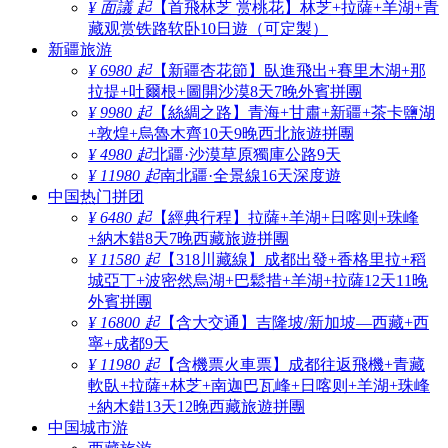
¥ 面議 起
【首飛林芝 赏桃花】林芝+拉薩+羊湖+青
藏观赏铁路软卧10日遊（可定製）
新疆旅游
¥ 6980 起
【新疆杏花節】臥進飛出+賽里木湖+那
拉提+吐爾根+圖開沙漠8天7晚外賓拼團
¥ 9980 起
【絲綢之路】青海+甘肅+新疆+茶卡鹽湖
+敦煌+烏魯木齊10天9晚西北旅遊拼團
¥ 4980 起
北疆·沙漠草原獨庫公路9天
¥ 11980 起
南北疆·全景線16天深度遊
中国热门拼团
¥ 6480 起
【經典行程】拉薩+羊湖+日喀则+珠峰
+納木錯8天7晚西藏旅遊拼團
¥ 11580 起
【318川藏線】成都出發+香格里拉+稻
城亞丁+波密然烏湖+巴鬆措+羊湖+拉薩12天11晚
外賓拼團
¥ 16800 起
【含大交通】吉隆坡/新加坡—西藏+西
寧+成都9天
¥ 11980 起
【含機票火車票】成都往返飛機+青藏
軟臥+拉薩+林芝+南迦巴瓦峰+日喀则+羊湖+珠峰
+納木錯13天12晚西藏旅遊拼團
中国城市游