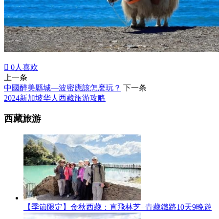

0
人喜欢
上一条
中國醉美縣城—波密應該怎麽玩？
下一条
2024新加坡华人西藏旅游攻略
西藏旅游
【季節限定】金秋西藏：直飛林芝+青藏鐵路10天9晚遊