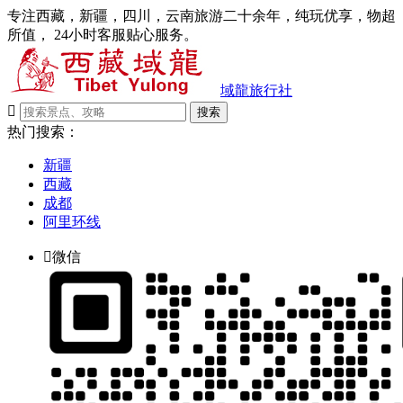
专注西藏，新疆，四川，云南旅游二十余年，纯玩优享，物超
所值， 24小时客服贴心服务。
域龍旅行社

搜索
热门搜索：
新疆
西藏
成都
阿里环线

微信