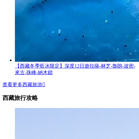
【西藏冬季藍冰限定】深度12日遊拉薩-林芝-魯朗-波密-
來古-珠峰-納木錯
查看更多西藏旅游

西藏旅行攻略