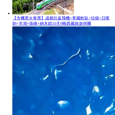
【含機票火車票】成都往返飛機+青藏軟臥+拉薩+日喀
则+羊湖+珠峰+納木錯10天9晚西藏旅遊拼團