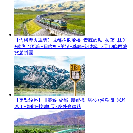
【含機票火車票】成都往返飛機+青藏軟臥+拉薩+林芝
+南迦巴瓦峰+日喀则+羊湖+珠峰+納木錯13天12晚西藏
旅遊拼團
【定製線路】川藏線-成都+新都橋+塔公+然烏湖+米堆
冰川+魯朗+拉薩9天8晚外賓線路