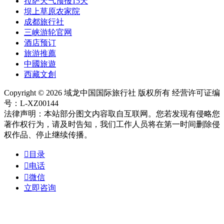
拉萨天气预报15天
坝上草原农家院
成都旅行社
三峡游轮官网
酒店预订
旅游推薦
中國旅遊
西藏文創
Copyright © 2026 域龙中国国际旅行社 版权所有 经营许可证编
号：L-XZ00144
法律声明：本站部分图文内容取自互联网。您若发现有侵略您
著作权行为，请及时告知，我们工作人员将在第一时间删除侵
权作品、停止继续传播。

目录

电话

微信
立即咨询