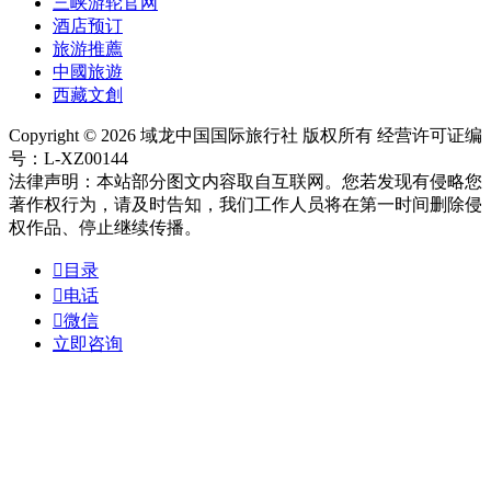
三峡游轮官网
酒店预订
旅游推薦
中國旅遊
西藏文創
Copyright © 2026 域龙中国国际旅行社 版权所有 经营许可证编
号：L-XZ00144
法律声明：本站部分图文内容取自互联网。您若发现有侵略您
著作权行为，请及时告知，我们工作人员将在第一时间删除侵
权作品、停止继续传播。

目录

电话

微信
立即咨询