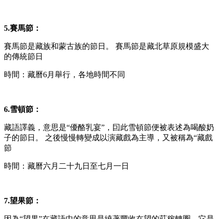
5.賽馬節：
賽馬節是藏族和蒙古族的節日。 賽馬節是藏北草原規模盛大
的傳統節日
時間：藏曆6月舉行，各地時間不同
6.雪頓節：
藏語譯義，意思是“優酪乳宴”，囙此雪頓節便被表述為喝酸奶
子的節日。 之後慢慢轉變成以演藏戲為主導，又被稱為“藏戲
節
時間：藏曆六月二十九日至七月一日
7.望果節：
因為“望果”在藏語中的意思是繞著豐收在望的莊稼轉圈，它是