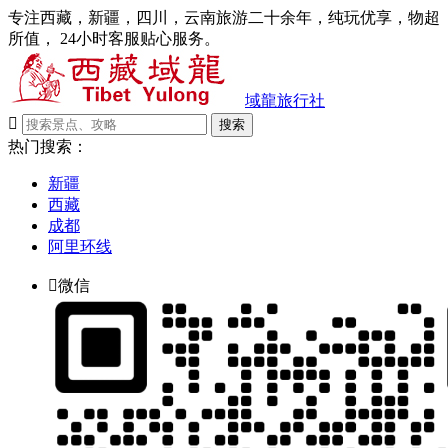
专注西藏，新疆，四川，云南旅游二十余年，纯玩优享，物超
所值， 24小时客服贴心服务。
域龍旅行社

搜索
热门搜索：
新疆
西藏
成都
阿里环线

微信