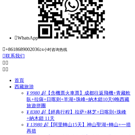

WhatsApp

+8618689002036
24小时咨询热线

联系我们




首頁
西藏旅游
¥ 9980 起
【含機票火車票】成都往返飛機+青藏軟
臥+拉薩+日喀则+羊湖+珠峰+納木錯10天9晚西藏
旅遊拼團
¥ 8380 起
【經典行程】拉萨+林芝+日喀則+珠峰
+納木錯 11天
¥ 13980 起
【阿里轉山15天】神山聖湖+轉山+一措
再措