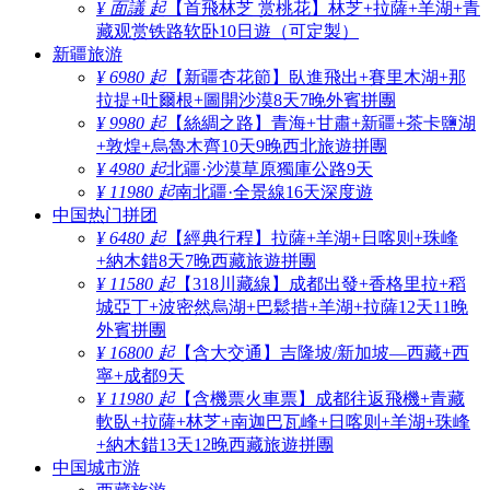
¥ 面議 起
【首飛林芝 赏桃花】林芝+拉薩+羊湖+青
藏观赏铁路软卧10日遊（可定製）
新疆旅游
¥ 6980 起
【新疆杏花節】臥進飛出+賽里木湖+那
拉提+吐爾根+圖開沙漠8天7晚外賓拼團
¥ 9980 起
【絲綢之路】青海+甘肅+新疆+茶卡鹽湖
+敦煌+烏魯木齊10天9晚西北旅遊拼團
¥ 4980 起
北疆·沙漠草原獨庫公路9天
¥ 11980 起
南北疆·全景線16天深度遊
中国热门拼团
¥ 6480 起
【經典行程】拉薩+羊湖+日喀则+珠峰
+納木錯8天7晚西藏旅遊拼團
¥ 11580 起
【318川藏線】成都出發+香格里拉+稻
城亞丁+波密然烏湖+巴鬆措+羊湖+拉薩12天11晚
外賓拼團
¥ 16800 起
【含大交通】吉隆坡/新加坡—西藏+西
寧+成都9天
¥ 11980 起
【含機票火車票】成都往返飛機+青藏
軟臥+拉薩+林芝+南迦巴瓦峰+日喀则+羊湖+珠峰
+納木錯13天12晚西藏旅遊拼團
中国城市游