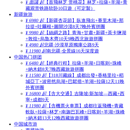
¥ 面議 起
【首飛林芝 赏桃花】林芝+拉薩+羊湖+青
藏观赏铁路软卧10日遊（可定製）
新疆旅游
¥ 6980 起
【新疆杏花節】臥進飛出+賽里木湖+那
拉提+吐爾根+圖開沙漠8天7晚外賓拼團
¥ 9980 起
【絲綢之路】青海+甘肅+新疆+茶卡鹽湖
+敦煌+烏魯木齊10天9晚西北旅遊拼團
¥ 4980 起
北疆·沙漠草原獨庫公路9天
¥ 11980 起
南北疆·全景線16天深度遊
中国热门拼团
¥ 6480 起
【經典行程】拉薩+羊湖+日喀则+珠峰
+納木錯8天7晚西藏旅遊拼團
¥ 11580 起
【318川藏線】成都出發+香格里拉+稻
城亞丁+波密然烏湖+巴鬆措+羊湖+拉薩12天11晚
外賓拼團
¥ 16800 起
【含大交通】吉隆坡/新加坡—西藏+西
寧+成都9天
¥ 11980 起
【含機票火車票】成都往返飛機+青藏
軟臥+拉薩+林芝+南迦巴瓦峰+日喀则+羊湖+珠峰
+納木錯13天12晚西藏旅遊拼團
中国城市游