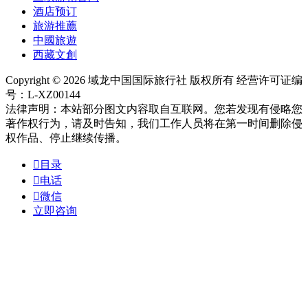
酒店预订
旅游推薦
中國旅遊
西藏文創
Copyright © 2026 域龙中国国际旅行社 版权所有 经营许可证编
号：L-XZ00144
法律声明：本站部分图文内容取自互联网。您若发现有侵略您
著作权行为，请及时告知，我们工作人员将在第一时间删除侵
权作品、停止继续传播。

目录

电话

微信
立即咨询