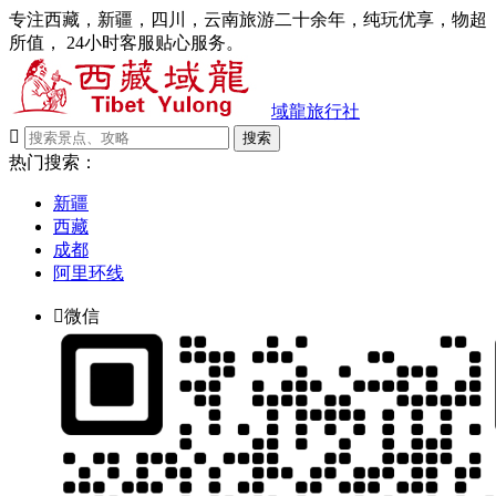
专注西藏，新疆，四川，云南旅游二十余年，纯玩优享，物超
所值， 24小时客服贴心服务。
域龍旅行社

搜索
热门搜索：
新疆
西藏
成都
阿里环线

微信