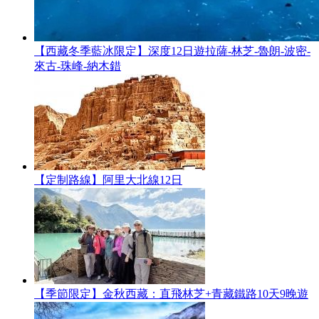
【西藏冬季藍冰限定】深度12日遊拉薩-林芝-魯朗-波密-
來古-珠峰-納木錯
【定制路線】阿里大北線12日
【季節限定】金秋西藏：直飛林芝+青藏鐵路10天9晚遊