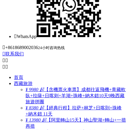

WhatsApp

+8618689002036
24小时咨询热线

联系我们




首頁
西藏旅游
¥ 9980 起
【含機票火車票】成都往返飛機+青藏軟
臥+拉薩+日喀则+羊湖+珠峰+納木錯10天9晚西藏
旅遊拼團
¥ 8380 起
【經典行程】拉萨+林芝+日喀則+珠峰
+納木錯 11天
¥ 13980 起
【阿里轉山15天】神山聖湖+轉山+一措
再措