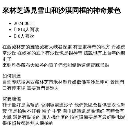
來林芝遇見雪山和沙漠同框的神奇景色
2024-06-11

814人阅读

0人喜欢
在西藏林芝的雅魯藏布大峽谷深處 有壹處神奇的地方 丹娘佛
掌沙丘 在峽谷的底下有沙丘也是很神奇 聽說也有上百年的曆
史了
來到雅魯藏布大峽谷的寶子們怎能錯過這個寶藏景點
如何到達
自駕導航搜索西藏林芝市米林縣丹娘鄉佛掌沙丘即可 景區門
口有停車場 需要買門票進去
需要准備
鞋子最好是高幫的 否則容易進沙子 他們景區會提供壹次性鞋
套 但是拍照不好看 帽子 手套 圍巾建議還是准備好 有時會有
大風 還是有點冷的 無人機什麽的拍照設備要是有最好啦 我的
很多照片都是無人機拍的