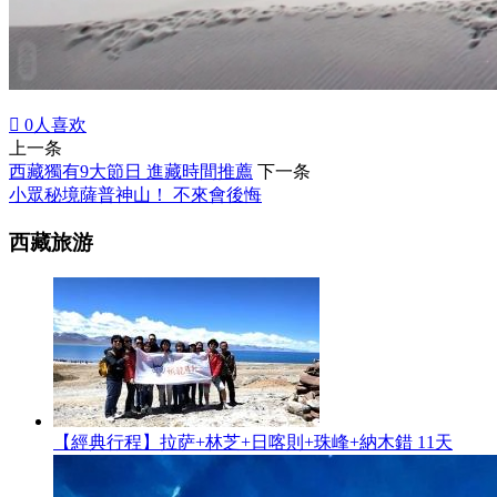

0
人喜欢
上一条
西藏獨有9大節日 進藏時間推薦
下一条
小眾秘境薩普神山！ 不來會後悔
西藏旅游
【經典行程】拉萨+林芝+日喀則+珠峰+納木錯 11天