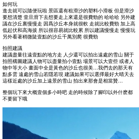
如何玩
進去就可以隨便玩啦 景區還有租滑沙的塑料小滑板 但是滑沙
要想清楚 壹旦滑下去想要走上來還是很費勁的 哈哈哈 另外建
議在沙丘裏慢慢走 因爲沙丘本身就很軟 走就比較費勁 加上高
低起伏和高海拔 所以很容易就比較累 所以建議慢慢走 慢慢玩
另外看著稍微陡壹點的沙丘千萬別爬 很費勁
拍照建議
建議盡量往遠壹點的地方走 人少還可以拍出遠處的雪山 關于
拍照構圖建議人物可以盡量拍小壹點 場景可以大壹些 或者人
物中等大小 畫面中全是黃色的沙丘也很美…我們去的那天有
點多雲 遠處的雪山若隱若現 建議如果可以選擇最好大晴天去
這樣近處的沙丘加上遠景的雪山 拍出來那會是相當贊…
整個玩下來大概壹個多小時吧 走的時候除了腳印以外什麽都
不要留下哦