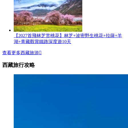
【2027首飛林芝赏桃花】林芝+波密野生桃花+拉薩+羊
湖+青藏觀賞鐵路深度遊10天
查看更多西藏旅游

西藏旅行攻略