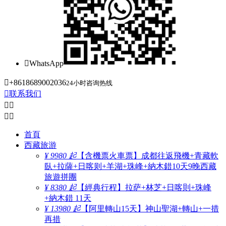

WhatsApp

+8618689002036
24小时咨询热线

联系我们




首頁
西藏旅游
¥ 9980 起
【含機票火車票】成都往返飛機+青藏軟
臥+拉薩+日喀则+羊湖+珠峰+納木錯10天9晚西藏
旅遊拼團
¥ 8380 起
【經典行程】拉萨+林芝+日喀則+珠峰
+納木錯 11天
¥ 13980 起
【阿里轉山15天】神山聖湖+轉山+一措
再措