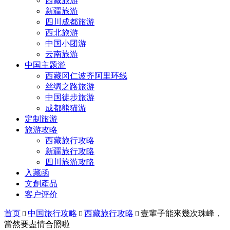
西藏旅游
新疆旅游
四川成都旅游
西北旅游
中国小团游
云南旅游
中国主题游
西藏冈仁波齐阿里环线
丝绸之路旅游
中国徒步旅游
成都熊猫游
定制旅游
旅游攻略
西藏旅行攻略
新疆旅行攻略
四川旅游攻略
入藏函
文創產品
客户评价
首页
中国旅行攻略
西藏旅行攻略
壹輩子能來幾次珠峰，



當然要盡情合照啦