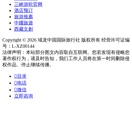
三峡游轮官网
酒店预订
旅游推薦
中國旅遊
西藏文創
Copyright © 2026 域龙中国国际旅行社 版权所有 经营许可证编
号：L-XZ00144
法律声明：本站部分图文内容取自互联网。您若发现有侵略您
著作权行为，请及时告知，我们工作人员将在第一时间删除侵
权作品、停止继续传播。

目录

电话

微信
立即咨询