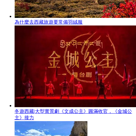
為什麼去西藏旅遊要常備羽絨服
冬遊西藏|大型實景劇《文成公主》圓滿收官，《金城公
主》接力