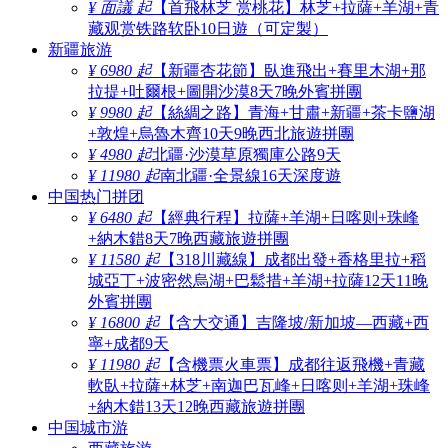
¥ 面議 起
【首飛林芝 赏桃花】林芝+拉薩+羊湖+青
藏观赏铁路软卧10日遊（可定製）
新疆旅游
¥ 6980 起
【新疆杏花節】臥進飛出+賽里木湖+那
拉提+吐爾根+圖開沙漠8天7晚外賓拼團
¥ 9980 起
【絲綢之路】青海+甘肅+新疆+茶卡鹽湖
+敦煌+烏魯木齊10天9晚西北旅遊拼團
¥ 4980 起
北疆·沙漠草原獨庫公路9天
¥ 11980 起
南北疆·全景線16天深度遊
中国热门拼团
¥ 6480 起
【經典行程】拉薩+羊湖+日喀则+珠峰
+納木錯8天7晚西藏旅遊拼團
¥ 11580 起
【318川藏線】成都出發+香格里拉+稻
城亞丁+波密然烏湖+巴鬆措+羊湖+拉薩12天11晚
外賓拼團
¥ 16800 起
【含大交通】吉隆坡/新加坡—西藏+西
寧+成都9天
¥ 11980 起
【含機票火車票】成都往返飛機+青藏
軟臥+拉薩+林芝+南迦巴瓦峰+日喀则+羊湖+珠峰
+納木錯13天12晚西藏旅遊拼團
中国城市游