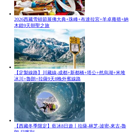
2026西藏雪頓節展佛大典+珠峰+布達拉宮+羊卓雍措+納
木錯9天朝聖之旅
【定製線路】川藏線-成都+新都橋+塔公+然烏湖+米堆
冰川+魯朗+拉薩9天8晚外賓線路
【西藏冬季限定】藍冰8日遊丨拉薩-林芝-波密-來古-魯