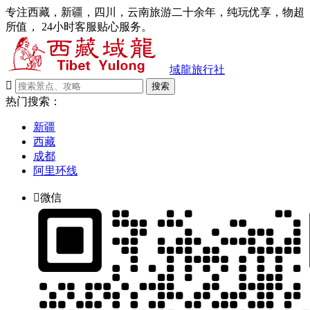
专注西藏，新疆，四川，云南旅游二十余年，纯玩优享，物超
所值， 24小时客服贴心服务。
域龍旅行社

搜索
热门搜索：
新疆
西藏
成都
阿里环线

微信