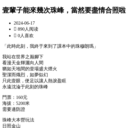
壹輩子能來幾次珠峰，當然要盡情合照啦
2024-06-17

890人阅读

0人喜欢
「此時此刻，我終于來到了課本中的珠穆朗瑪」
我站在世界之巅腳下
看漫天金輝灑向人間
猶如天地間的壹場盛大煙火
聖潔而熾烈，如夢似幻
只此壹眼，便足以讓人熱淚盈眶
永遠沈淪于此刻的珠峰
門票：160元
海拔：5200米
需要邊防證
珠峰大本營玩法
日照金山