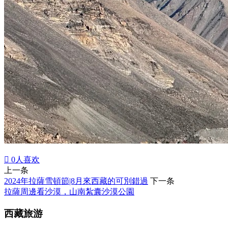

0
人喜欢
上一条
2024年拉薩雪頓節|8月來西藏的可別錯過
下一条
拉薩周邊看沙漠，山南紮囊沙漠公園
西藏旅游