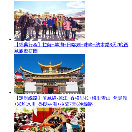
【經典行程】拉薩+羊湖+日喀则+珠峰+納木錯8天7晚西
藏旅遊拼團
【定制線路】滇藏線-麗江+香格里拉+梅里雪山+然烏湖
+米堆冰川+魯朗林海+拉薩7天6晚線路