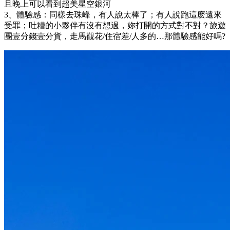
且晚上可以看到超美星空銀河
3、體驗感：同樣去珠峰，有人說太棒了；有人說跑這麽遠來
受罪；吐糟的小夥伴有沒有想過，妳打開的方式對不對？旅遊
團壹分錢壹分貨，走馬觀花/住宿差/人多的…那體驗感能好嗎?