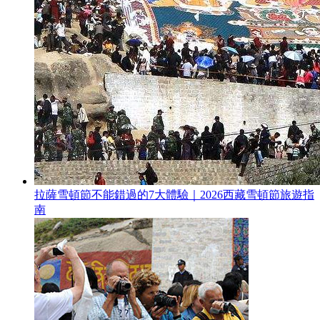
拉薩雪頓節不能錯過的7大體驗｜2026西藏雪頓節旅遊指
南