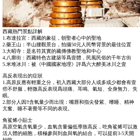
西藏熱門景點詳解
1.布達拉宮：西藏的象征，朝聖者心中的聖地
2.藥王山：半山腰觀景台，拍攝50元人民幣背景的最佳位置
3.大昭寺：是名符其實的藏傳佛教聖地和中心
4.八廓街：西藏特色古建築等爲壹體，民風民俗的千年古街
5.米堆冰川：被《中國國家地理》評爲六大醉美冰川之壹
高反表現出的症狀
1.高原反應有輕重之分，初入西藏大部分人或多或少都會有壹
些不舒服，輕微高反表現爲頭痛、耳鳴、氣短、全身無力、失
眠。
2.部分人因‼️含氧量少而出現：嘴唇和指尖發紫、嗜睡、精神
亢奮、睡不著覺等不同的表現。
角鲨烯小貼士
高原空氣含氧量少，血氧含量偏低導致高反，吃角鲨烯可以激
活人體的細胞，積極參與到血與氧的結合，可以提前3-5天開
始吃。