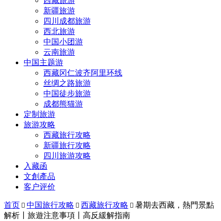
西藏旅游
新疆旅游
四川成都旅游
西北旅游
中国小团游
云南旅游
中国主题游
西藏冈仁波齐阿里环线
丝绸之路旅游
中国徒步旅游
成都熊猫游
定制旅游
旅游攻略
西藏旅行攻略
新疆旅行攻略
四川旅游攻略
入藏函
文創產品
客户评价
首页
中国旅行攻略
西藏旅行攻略
暑期去西藏，熱門景點



解析丨旅遊注意事項丨高反緩解指南