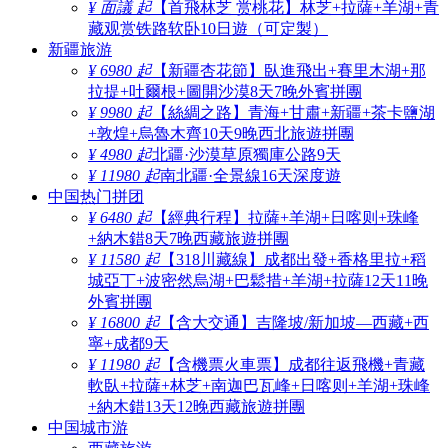
¥ 面議 起
【首飛林芝 赏桃花】林芝+拉薩+羊湖+青
藏观赏铁路软卧10日遊（可定製）
新疆旅游
¥ 6980 起
【新疆杏花節】臥進飛出+賽里木湖+那
拉提+吐爾根+圖開沙漠8天7晚外賓拼團
¥ 9980 起
【絲綢之路】青海+甘肅+新疆+茶卡鹽湖
+敦煌+烏魯木齊10天9晚西北旅遊拼團
¥ 4980 起
北疆·沙漠草原獨庫公路9天
¥ 11980 起
南北疆·全景線16天深度遊
中国热门拼团
¥ 6480 起
【經典行程】拉薩+羊湖+日喀则+珠峰
+納木錯8天7晚西藏旅遊拼團
¥ 11580 起
【318川藏線】成都出發+香格里拉+稻
城亞丁+波密然烏湖+巴鬆措+羊湖+拉薩12天11晚
外賓拼團
¥ 16800 起
【含大交通】吉隆坡/新加坡—西藏+西
寧+成都9天
¥ 11980 起
【含機票火車票】成都往返飛機+青藏
軟臥+拉薩+林芝+南迦巴瓦峰+日喀则+羊湖+珠峰
+納木錯13天12晚西藏旅遊拼團
中国城市游