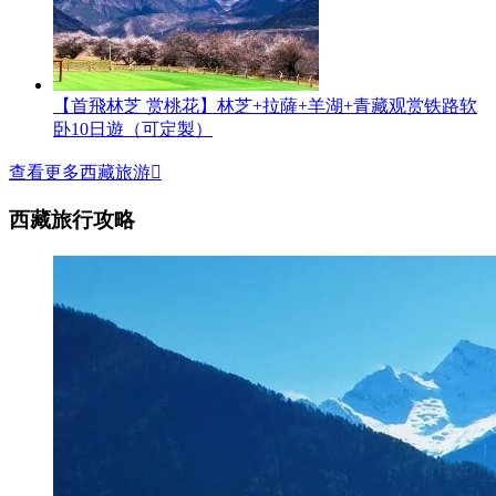
【首飛林芝 赏桃花】林芝+拉薩+羊湖+青藏观赏铁路软
卧10日遊（可定製）
查看更多西藏旅游

西藏旅行攻略