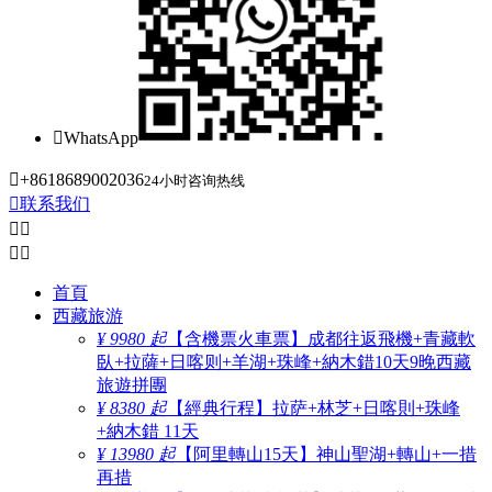

WhatsApp

+8618689002036
24小时咨询热线

联系我们




首頁
西藏旅游
¥ 9980 起
【含機票火車票】成都往返飛機+青藏軟
臥+拉薩+日喀则+羊湖+珠峰+納木錯10天9晚西藏
旅遊拼團
¥ 8380 起
【經典行程】拉萨+林芝+日喀則+珠峰
+納木錯 11天
¥ 13980 起
【阿里轉山15天】神山聖湖+轉山+一措
再措