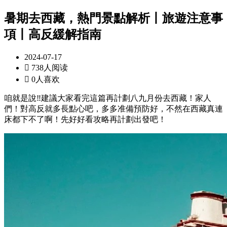
暑期去西藏，熱門景點解析丨旅遊注意事
項丨高反緩解指南
2024-07-17

738人阅读

0人喜欢
咱就是說‼️建議大家看完這篇再計劃八九月份去西藏！家人
們！對高反就多長點心吧，多多准備預防好，不然在西藏真連
床都下不了啊！先好好看攻略再計劃出發吧！