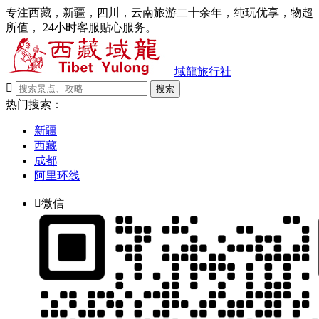
专注西藏，新疆，四川，云南旅游二十余年，纯玩优享，物超
所值， 24小时客服贴心服务。
域龍旅行社

搜索
热门搜索：
新疆
西藏
成都
阿里环线

微信