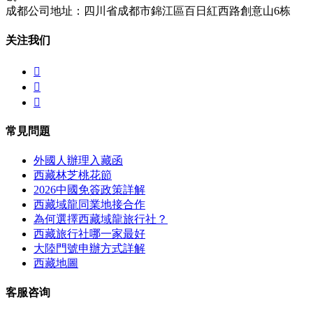
成都公司地址：四川省成都市錦江區百日紅西路創意山6栋
关注我们



常見問題
外國人辦理入藏函
西藏林芝桃花節
2026中國免簽政策詳解
西藏域龍同業地接合作
為何選擇西藏域龍旅行社？
西藏旅行社哪一家最好
大陸門號申辦方式詳解
西藏地圖
客服咨询