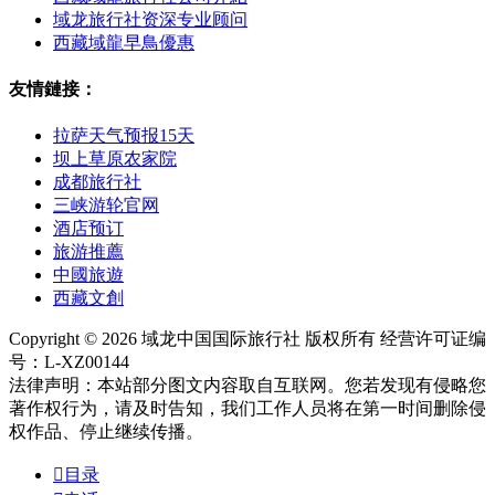
域龙旅行社资深专业顾问
西藏域龍早鳥優惠
友情鏈接：
拉萨天气预报15天
坝上草原农家院
成都旅行社
三峡游轮官网
酒店预订
旅游推薦
中國旅遊
西藏文創
Copyright © 2026 域龙中国国际旅行社 版权所有 经营许可证编
号：L-XZ00144
法律声明：本站部分图文内容取自互联网。您若发现有侵略您
著作权行为，请及时告知，我们工作人员将在第一时间删除侵
权作品、停止继续传播。

目录