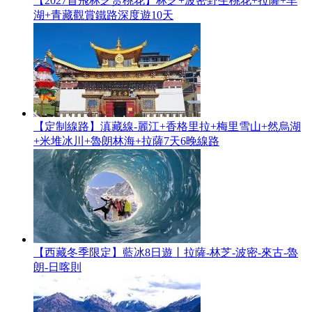
【2027首飛林芝赏桃花】林芝+波密野生桃花+拉薩+羊
湖+青藏觀賞鐵路深度遊10天
【定制線路】滇藏線-麗江+香格里拉+梅里雪山+然烏湖
+米堆冰川+魯朗林海+拉薩7天6晚線路
【西藏冬季限定】藍冰8日遊丨拉薩-林芝-波密-來古-魯
朗-日喀則