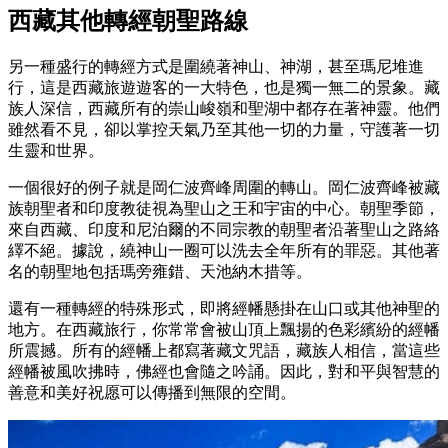
西藏其他轉經朝聖路線
另一種盛行的轉經方式是圍繞著神山、神湖，甚至瑪尼堆進
行，這是西藏旅遊遊客的一大特色，也是獨一無二的景象。藏
族人深信，西藏所有的崇山峻嶺和聖湖中都存在著神靈。他們
雖然看不見，卻以掌控天氣乃至其他一切的力量，守護著一切
生靈和世界。
一個很好的例子就是岡仁波齊峰周圍的轉山。岡仁波齊峰被藏
族朝聖者和印度教徒視為聖山之王和宇宙的中心。朝聖季節，
來自西藏、印度和尼泊爾的不同宗教的朝聖者沿著聖山之路絡
繹不絕。據說，繞神山一圈可以洗去全年所有的罪惡。其他著
名的朝聖地包括瑪旁雍錯、天池納木措等。
還有一種轉經的特殊形式，即將經幡懸掛在山口或其他神聖的
地方。在西藏旅行，你常常會被山頂上飄揚的色彩繽紛的經幡
所震撼。所有的經幡上都寫著藏文咒語，藏族人相信，當這些
經幡被風吹拂時，佛經也會隨之吟誦。因此，對和平與智慧的
善意和美好祝愿可以傳播到無限的空間。