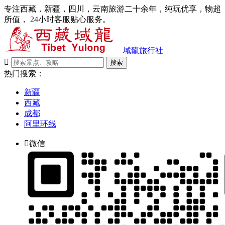
专注西藏，新疆，四川，云南旅游二十余年，纯玩优享，物超
所值， 24小时客服贴心服务。
域龍旅行社

搜索
热门搜索：
新疆
西藏
成都
阿里环线

微信