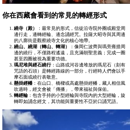
你在西藏會看到的常見的轉經形式
繞寺（殿）
：最常見的形式，信徒沿寺院外圈或殿堂周
邊行走，邊轉經輪、邊念誦經咒。拉薩大昭寺與其周邊
的八廓街是觀察繞寺文化的核心地帶。
繞山、繞湖（轉山、轉湖）
：像岡仁波齊與瑪旁雍措周
邊的繞行，不僅路程遙遠，且充滿朝聖意義；完成一圈
甚至四圈被視為重要功德。
瑪尼堆與經石繞行
：山路或河谷邊堆放的瑪尼石（刻有
咒語的石頭）是轉經路線的一部分，行經時人們會以手
摩石面或繞行表敬意。
懸掛經幡
：在山口、橋樑或高處懸掛經幡，藏人相信風
吹過時，經文會被「傳播」，帶來福祉與保佑。
轉經輪
：包含手持的小型經輪與寺院內的大型經輪，旋
轉即如誦念經文，其功能與重要性不亞於口誦咒語。