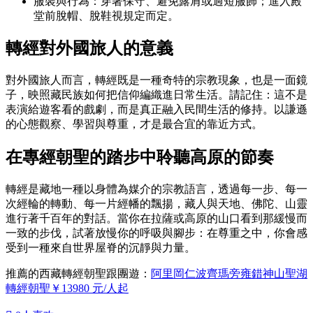
服裝與行為：穿著保守、避免露肩或過短服飾；進入殿
堂前脫帽、脫鞋視規定而定。
轉經對外國旅人的意義
對外國旅人而言，轉經既是一種奇特的宗教現象，也是一面鏡
子，映照藏民族如何把信仰編織進日常生活。請記住：這不是
表演給遊客看的戲劇，而是真正融入民間生活的修持。以謙遜
的心態觀察、學習與尊重，才是最合宜的靠近方式。
在專經朝聖的踏步中聆聽高原的節奏
轉經是藏地一種以身體為媒介的宗教語言，透過每一步、每一
次經輪的轉動、每一片經幡的飄揚，藏人與天地、佛陀、山靈
進行著千百年的對話。當你在拉薩或高原的山口看到那緩慢而
一致的步伐，試著放慢你的呼吸與腳步：在尊重之中，你會感
受到一種來自世界屋脊的沉靜與力量。
推薦的西藏轉經朝聖跟團遊：
阿里岡仁波齊瑪旁雍錯神山聖湖
轉經朝聖￥13980 元/人起