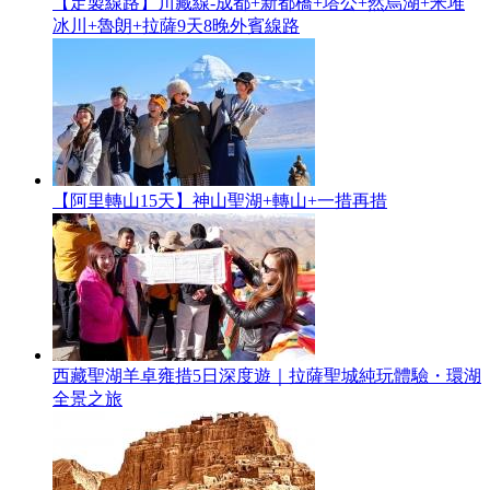
【定製線路】川藏線-成都+新都橋+塔公+然烏湖+米堆
冰川+魯朗+拉薩9天8晚外賓線路
【阿里轉山15天】神山聖湖+轉山+一措再措
西藏聖湖羊卓雍措5日深度遊｜拉薩聖城純玩體驗・環湖
全景之旅