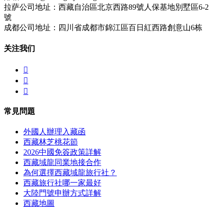
拉萨公司地址：西藏自治區北京西路89號人保基地別墅區6-2
號
成都公司地址：四川省成都市錦江區百日紅西路創意山6栋
关注我们



常見問題
外國人辦理入藏函
西藏林芝桃花節
2026中國免簽政策詳解
西藏域龍同業地接合作
為何選擇西藏域龍旅行社？
西藏旅行社哪一家最好
大陸門號申辦方式詳解
西藏地圖