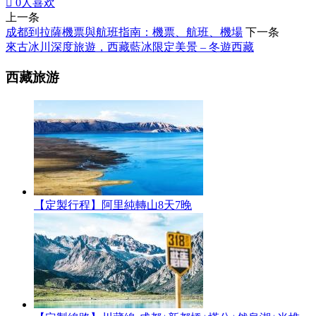

0
人喜欢
上一条
成都到拉薩機票與航班指南：機票、航班、機場
下一条
來古冰川深度旅遊，西藏藍冰限定美景 – 冬遊西藏
西藏旅游
【定製行程】阿里純轉山8天7晚