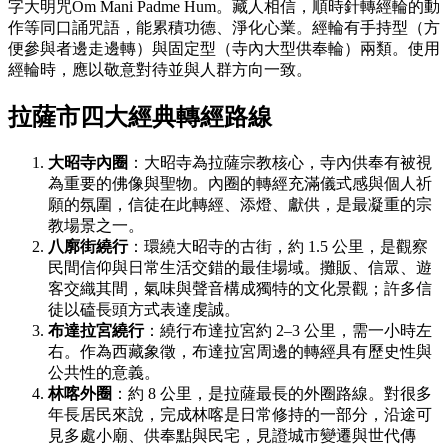
字大明咒Om Mani Padme Hum。藏人相信，順時針轉經輪的動
作等同口誦咒語，能累積功德、淨化心業。經輪有手持型（方
便參與者邊走邊轉）與固定型（寺內大型供奉輪）兩類。使用
經輪時，應以敬意對待並與人群方向一致。
拉薩市四大經典轉經路線
大昭寺內圈
：大昭寺為拉薩宗教核心，寺內供奉有被視
為重要的佛像與聖物。內圈的轉經充滿儀式感與個人祈
願的氛圍，信徒在此轉經、添燈、獻供，是最凝重的宗
教場景之一。
八廓街繞行
：環繞大昭寺的古街，約 1.5 公里，是觀察
民間信仰與日常生活交錯的最佳場域。攤販、信眾、遊
客交織其間，氣味與聲音構成獨特的文化景觀；許多信
徒以磕長頭方式表達虔誠。
布達拉宮繞行
：繞行布達拉宮約 2–3 公里，需一小時左
右。作為西藏象徵，布達拉宮周邊的轉經具有歷史性與
公共性的意義。
林喀外圈
：約 8 公里，是拉薩最長的外圈路線。對很多
年長居民來說，完成林喀是日常修持的一部分，沿途可
見多處小廟、供奉點與民宅，見證城市變遷與世代傳