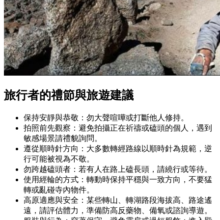
旅行者的禮節與旅遊建議
保持安靜與恭敬：勿大聲喧嘩或打斷他人修持。
拍照前先觀察：避免拍攝正在祈禱或磕頭的個人，遇到
敏感場景請禮貌詢問。
遵從順時針方向：大多數轉經路線以順時針為規範，逆
行可能被視為不敬。
勿跨越磕頭者：若有人在路上磕長頭，請繞行或等待。
使用經輪的方式：轉動時保持平穩與一致方向，不要猛
轉或亂碰寺內物件。
高原適應與安全：某些轉山、轉湖路段海拔高、路途遙
遠，請評估體力，準備防高反藥物、備氧或諮詢導遊。