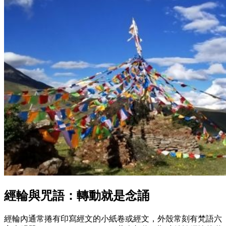
經輪與咒語：轉動就是念誦
經輪內通常捲有印寫經文的小紙卷或經文，外殼常刻有梵語六