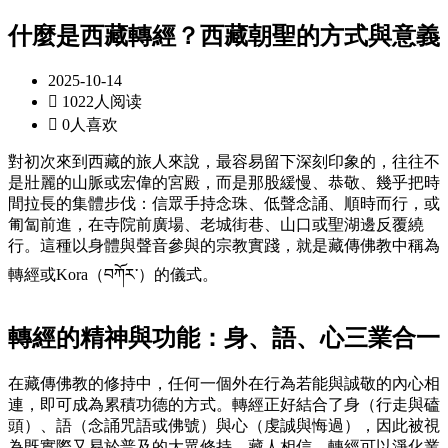
什麼是西藏轉經？西藏朝聖的方式與意義
2025-10-14

1022人阅读

0人喜欢
對初次來到西藏的旅人來說，最容易留下深刻印象的，往往不
是壯麗的山脈或宏偉的宮殿，而是那股緩慢、恭敬、幾乎把時
間拉長的集體步伐：信眾手持念珠、低聲念誦、順時而行，或
匍匐前進，在寺院前廣場、老城街巷、山口或聖湖邊反覆繞
行。這種以身體與聲音參與的宗教實踐，就是藏傳佛教中稱為
轉經或Kora（བཀོར་）的儀式。
轉經的精神與功能：身、語、心三業合一
在藏傳佛教的修持中，任何一個外在行為若能與誠敬的內心相
連，即可成為累積功德的方式。轉經正好結合了身（行走與磕
頭）、語（念誦咒語或佛號）與心（虔誠與悔過），因此被視
為既實際又易於普及的大眾修持。藏人相信，轉經可以淨化業