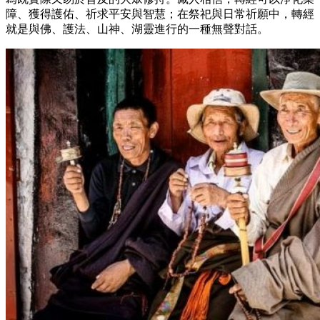
障、獲得護佑、祈求平安與智慧；在祭祀與日常祈願中，轉經
就是與佛、護法、山神、湖靈進行的一種無聲對話。