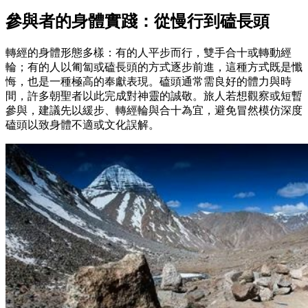
參與者的身體實踐：從慢行到磕長頭
轉經的身體形態多樣：有的人平步而行，雙手合十或轉動經
輪；有的人以匍匐或磕長頭的方式逐步前進，這種方式既是懺
悔，也是一種極高的奉獻表現。磕頭通常需良好的體力與時
間，許多朝聖者以此完成對神靈的誠敬。旅人若想觀察或短暫
參與，建議先以緩步、轉經輪與合十為宜，避免冒然模仿深度
磕頭以致身體不適或文化誤解。