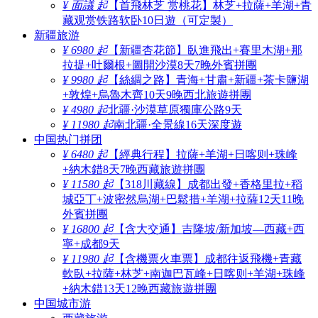
¥ 面議 起
【首飛林芝 赏桃花】林芝+拉薩+羊湖+青
藏观赏铁路软卧10日遊（可定製）
新疆旅游
¥ 6980 起
【新疆杏花節】臥進飛出+賽里木湖+那
拉提+吐爾根+圖開沙漠8天7晚外賓拼團
¥ 9980 起
【絲綢之路】青海+甘肅+新疆+茶卡鹽湖
+敦煌+烏魯木齊10天9晚西北旅遊拼團
¥ 4980 起
北疆·沙漠草原獨庫公路9天
¥ 11980 起
南北疆·全景線16天深度遊
中国热门拼团
¥ 6480 起
【經典行程】拉薩+羊湖+日喀则+珠峰
+納木錯8天7晚西藏旅遊拼團
¥ 11580 起
【318川藏線】成都出發+香格里拉+稻
城亞丁+波密然烏湖+巴鬆措+羊湖+拉薩12天11晚
外賓拼團
¥ 16800 起
【含大交通】吉隆坡/新加坡—西藏+西
寧+成都9天
¥ 11980 起
【含機票火車票】成都往返飛機+青藏
軟臥+拉薩+林芝+南迦巴瓦峰+日喀则+羊湖+珠峰
+納木錯13天12晚西藏旅遊拼團
中国城市游