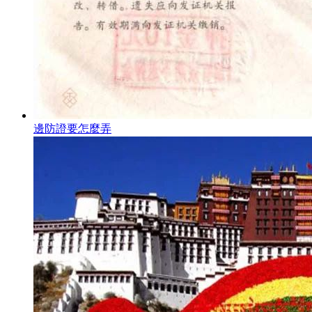
邊防證要怎麼弄