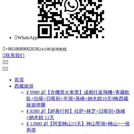

WhatsApp

+8618689002036
24小时咨询热线

联系我们




首頁
西藏旅游
¥ 9980 起
【含機票火車票】成都往返飛機+青藏軟
臥+拉薩+日喀则+羊湖+珠峰+納木錯10天9晚西藏
旅遊拼團
¥ 8380 起
【經典行程】拉萨+林芝+日喀則+珠峰
+納木錯 11天
¥ 13980 起
【阿里轉山15天】神山聖湖+轉山+一措
再措