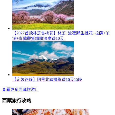
【2027首飛林芝赏桃花】林芝+波密野生桃花+拉薩+羊
湖+青藏觀賞鐵路深度遊10天
【定製路線】阿里北線攝影遊16天15晚
查看更多西藏旅游

西藏旅行攻略