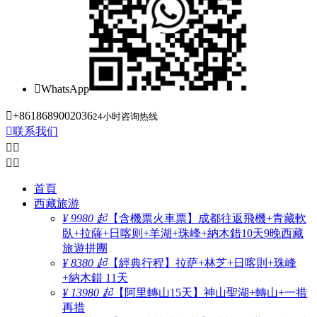

WhatsApp

+8618689002036
24小时咨询热线

联系我们




首頁
西藏旅游
¥ 9980 起
【含機票火車票】成都往返飛機+青藏軟
臥+拉薩+日喀则+羊湖+珠峰+納木錯10天9晚西藏
旅遊拼團
¥ 8380 起
【經典行程】拉萨+林芝+日喀則+珠峰
+納木錯 11天
¥ 13980 起
【阿里轉山15天】神山聖湖+轉山+一措
再措