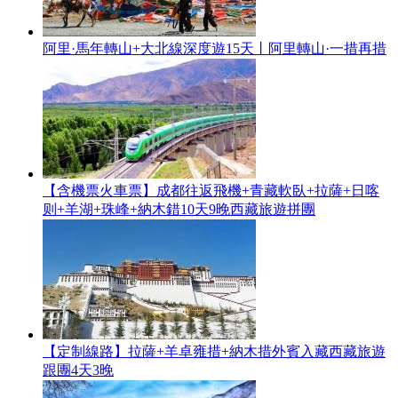
阿里·馬年轉山+大北線深度遊15天丨阿里轉山·一措再措
【含機票火車票】成都往返飛機+青藏軟臥+拉薩+日喀
则+羊湖+珠峰+納木錯10天9晚西藏旅遊拼團
【定制線路】拉薩+羊卓雍措+納木措外賓入藏西藏旅遊
跟團4天3晚