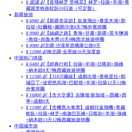
¥ 面議 起
【首飛林芝 赏桃花】林芝+拉薩+羊湖+青
藏观赏铁路软卧10日遊（可定製）
新疆旅游
¥ 6980 起
【新疆杏花節】臥進飛出+賽里木湖+那
拉提+吐爾根+圖開沙漠8天7晚外賓拼團
¥ 9980 起
【絲綢之路】青海+甘肅+新疆+茶卡鹽湖
+敦煌+烏魯木齊10天9晚西北旅遊拼團
¥ 4980 起
北疆·沙漠草原獨庫公路9天
¥ 11980 起
南北疆·全景線16天深度遊
中国热门拼团
¥ 6480 起
【經典行程】拉薩+羊湖+日喀则+珠峰
+納木錯8天7晚西藏旅遊拼團
¥ 11580 起
【318川藏線】成都出發+香格里拉+稻
城亞丁+波密然烏湖+巴鬆措+羊湖+拉薩12天11晚
外賓拼團
¥ 16800 起
【含大交通】吉隆坡/新加坡—西藏+西
寧+成都9天
¥ 11980 起
【含機票火車票】成都往返飛機+青藏
軟臥+拉薩+林芝+南迦巴瓦峰+日喀则+羊湖+珠峰
+納木錯13天12晚西藏旅遊拼團
中国城市游