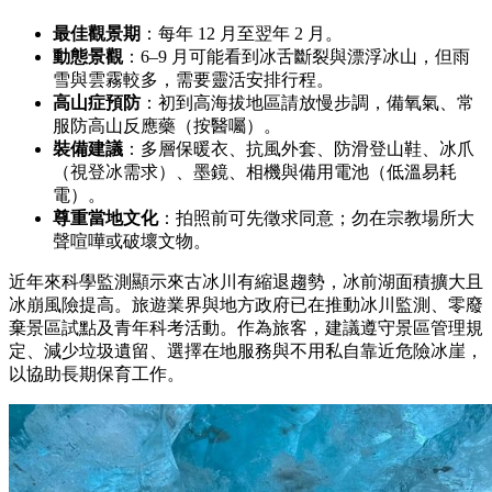
最佳觀景期
：每年 12 月至翌年 2 月。
動態景觀
：6–9 月可能看到冰舌斷裂與漂浮冰山，但雨
雪與雲霧較多，需要靈活安排行程。
高山症預防
：初到高海拔地區請放慢步調，備氧氣、常
服防高山反應藥（按醫囑）。
裝備建議
：多層保暖衣、抗風外套、防滑登山鞋、冰爪
（視登冰需求）、墨鏡、相機與備用電池（低溫易耗
電）。
尊重當地文化
：拍照前可先徵求同意；勿在宗教場所大
聲喧嘩或破壞文物。
近年來科學監測顯示來古冰川有縮退趨勢，冰前湖面積擴大且
冰崩風險提高。旅遊業界與地方政府已在推動冰川監測、零廢
棄景區試點及青年科考活動。作為旅客，建議遵守景區管理規
定、減少垃圾遺留、選擇在地服務與不用私自靠近危險冰崖，
以協助長期保育工作。