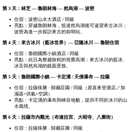
第 3 天：林芝 — 魯朗林海 — 然烏湖 — 波密
住宿：波密山水大酒店 / 同級
亮點：穿越魯朗林海，抵達然烏湖後可遠望來古冰川；
波密為進一步探訪來古的前哨站。
第 4 天：來古冰川（藍冰世界）— 亞隆冰川 — 魯朗住宿
住宿：魯朗國際小鎮酒店 / 同級
亮點：此日為整趟旅程的視覺高潮：來古冰川的藍冰、
冰舌與然烏湖的鏡面景致。
第 5 天：魯朗國際小鎮 — 卡定溝 / 天佛瀑布 — 拉薩
住宿：拉薩殊勝 · 歸藏莊園 / 同級（原喜來登酒店／加
濕器+供氣+空調）
亮點：卡定溝的瀑布與峽谷地貌，提供不同於冰川的山
水風情。
第 6 天：拉薩市內觀光（布達拉宮、大昭寺、八廓街）
住宿：拉薩殊勝 · 歸藏莊圖 / 同級