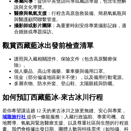
專屬向導
：提供中英雙語向導或藏語導遊，包含生態解
說與文化導覽。
醫療與氧氣支援
：行程含高原急救裝備、簡易氧氣瓶與
與醫護顧問聯繫管道。
攝影師或影片團隊
：為重要時刻安排專業攝影記錄，適
合婚旅或專題採訪。
觀賞西藏藍冰出發前檢查清單
護照與入藏相關證件、保險文件（包含高原醫療保
險）。
個人藥品、高山常備藥、暈車藥與備用口罩。
現金（部分偏遠地區刷卡不便），以及備用行動電源。
多層衣物、防水外套、登山鞋、太陽眼鏡與防曬。
如何預訂西藏藍冰-來古冰川行程
若你希望讓這趟 12 天的來古冰川之旅更無縫、安心與專業，
域龍旅行社
提供一條龍服務：入藏行政協助、專業司機、在
地嚮導、氧氣與緊急醫療支援、以及尊重社區與生態的行程規
畫。我們會根據出發日期、團體人數與特殊需求（如拍攝、科