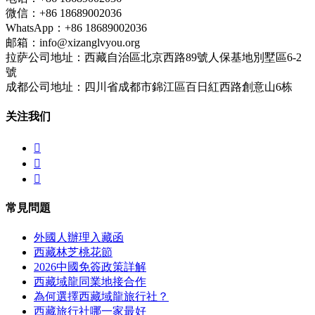
微信：+86 18689002036
WhatsApp：+86 18689002036
邮箱：info@xizanglvyou.org
拉萨公司地址：西藏自治區北京西路89號人保基地別墅區6-2
號
成都公司地址：四川省成都市錦江區百日紅西路創意山6栋
关注我们



常見問題
外國人辦理入藏函
西藏林芝桃花節
2026中國免簽政策詳解
西藏域龍同業地接合作
為何選擇西藏域龍旅行社？
西藏旅行社哪一家最好