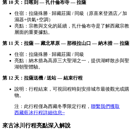
第 10 天：日喀則 — 扎什倫布寺 — 拉薩
住宿：拉薩殊勝 · 歸藏莊園 / 同級（原喜來登酒店／加
濕器+供氣+空調）
亮點：宗教與文化的延續，扎什倫布寺是了解西藏宗教
層面的重要據點。
第 11 天：拉薩 — 藏北草原 — 那根拉山口 — 納木措 — 拉薩
住宿：拉薩殊勝 · 歸藏莊園 / 同級
亮點：納木措為高原三大聖湖之一，提供湖畔散步與聖
湖朝聖體驗。
第 12 天：拉薩送機 / 送站 — 結束行程
說明：行程結束，可視回程時刻安排城市最後觀光或購
物。
注：此行程僅為西藏冬季限定行程，
聯繫我們獲取
西藏藍冰行程詳細信息~
來古冰川行程亮點深入解說