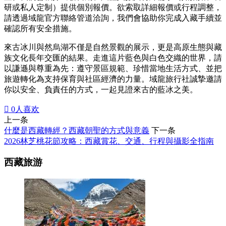
研或私人定制）提供個別報價。欲索取詳細報價或行程調整，
請透過域龍官方聯絡管道洽詢，我們會協助你完成入藏手續並
確認所有安全措施。
來古冰川與然烏湖不僅是自然景觀的展示，更是高原生態與藏
族文化長年交匯的結果。走進這片藍色與白色交織的世界，請
以謙遜與尊重為先：遵守景區規範、珍惜當地生活方式、並把
旅遊轉化為支持保育與社區經濟的力量。域龍旅行社誠摯邀請
你以安全、負責任的方式，一起見證來古的藍冰之美。

0
人喜欢
上一条
什麼是西藏轉經？西藏朝聖的方式與意義
下一条
2026林芝桃花節攻略：西藏賞花、交通、行程與攝影全指南
西藏旅游