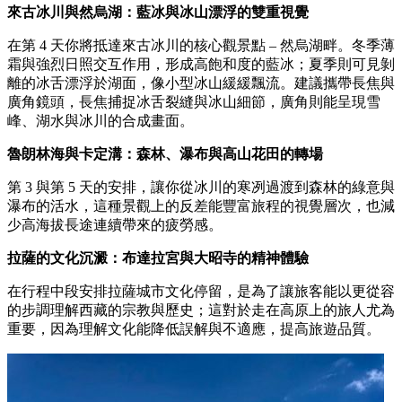
來古冰川與然烏湖：藍冰與冰山漂浮的雙重視覺
在第 4 天你將抵達來古冰川的核心觀景點 – 然烏湖畔。冬季薄
霜與強烈日照交互作用，形成高飽和度的藍冰；夏季則可見剝
離的冰舌漂浮於湖面，像小型冰山緩緩飄流。建議攜帶長焦與
廣角鏡頭，長焦捕捉冰舌裂縫與冰山細節，廣角則能呈現雪
峰、湖水與冰川的合成畫面。
魯朗林海與卡定溝：森林、瀑布與高山花田的轉場
第 3 與第 5 天的安排，讓你從冰川的寒冽過渡到森林的綠意與
瀑布的活水，這種景觀上的反差能豐富旅程的視覺層次，也減
少高海拔長途連續帶來的疲勞感。
拉薩的文化沉澱：布達拉宮與大昭寺的精神體驗
在行程中段安排拉薩城市文化停留，是為了讓旅客能以更從容
的步調理解西藏的宗教與歷史；這對於走在高原上的旅人尤為
重要，因為理解文化能降低誤解與不適應，提高旅遊品質。