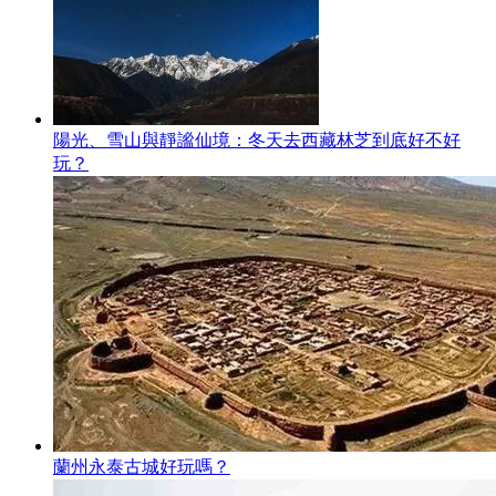
陽光、雪山與靜謐仙境：冬天去西藏林芝到底好不好
玩？
蘭州永泰古城好玩嗎？