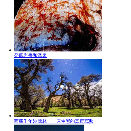
榮瑪岩畫和溫泉
西藏千年沙棘林——原生態的真實寫照