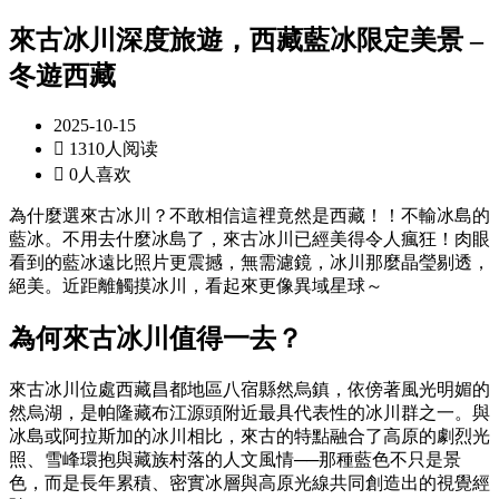
來古冰川深度旅遊，西藏藍冰限定美景 –
冬遊西藏
2025-10-15

1310人阅读

0人喜欢
為什麼選來古冰川？不敢相信這裡竟然是西藏！！不輸冰島的
藍冰。不用去什麼冰島了，來古冰川已經美得令人瘋狂！肉眼
看到的藍冰遠比照片更震撼，無需濾鏡，冰川那麼晶瑩剔透，
絕美。近距離觸摸冰川，看起來更像異域星球～
為何來古冰川值得一去？
來古冰川位處西藏昌都地區八宿縣然烏鎮，依傍著風光明媚的
然烏湖，是帕隆藏布江源頭附近最具代表性的冰川群之一。與
冰島或阿拉斯加的冰川相比，來古的特點融合了高原的劇烈光
照、雪峰環抱與藏族村落的人文風情──那種藍色不只是景
色，而是長年累積、密實冰層與高原光線共同創造出的視覺經