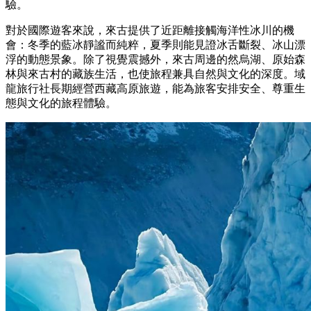
驗。
對於國際遊客來說，來古提供了近距離接觸海洋性冰川的機
會：冬季的藍冰靜謐而純粹，夏季則能見證冰舌斷裂、冰山漂
浮的動態景象。除了視覺震撼外，來古周邊的然烏湖、原始森
林與來古村的藏族生活，也使旅程兼具自然與文化的深度。域
龍旅行社長期經營西藏高原旅遊，能為旅客安排安全、尊重生
態與文化的旅程體驗。