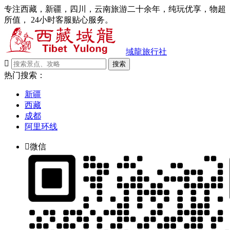
专注西藏，新疆，四川，云南旅游二十余年，纯玩优享，物超
所值， 24小时客服贴心服务。
域龍旅行社

搜索
热门搜索：
新疆
西藏
成都
阿里环线

微信