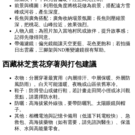
前景與構圖：利用低角度將桃花做為前景，搭配遠方雪
峰或河谷，產生深度。
長焦與廣角搭配：廣角收納場景氛圍；長焦則壓縮景
深，把桃花、山峰拉近，效果強烈。
人物入鏡：為照片加入當地村民或旅伴，提升故事感；
記得先徵得同意。
帶備濾鏡：偏光鏡能讓天空更藍、花色更飽和；若拍攝
日出雲霧，三腳架與ND漸變濾鏡很有幫助。
西藏林芝赏花穿著與打包建議
衣物：分層穿著最實用（內層排汗、中層保暖、外層防
風防雨）。白天可能溫暖、夜晚或山區依舊寒冷。
鞋子：防滑登山或健行鞋，若計畫走田間小徑或冰川觀
景點，請選擇防水鞋。
防曬：高海拔紫外線強，要帶防曬乳、太陽眼鏡與帽
子。
其他：相機電池與記憶卡備用（低溫下耗電較快）、急
救包、高海拔藥物（如有需要，請先諮詢醫生）、保溫
杯、水與高能量零食。