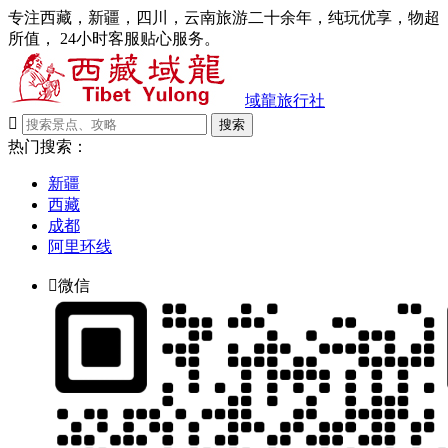
专注西藏，新疆，四川，云南旅游二十余年，纯玩优享，物超
所值， 24小时客服贴心服务。
域龍旅行社

搜索
热门搜索：
新疆
西藏
成都
阿里环线

微信