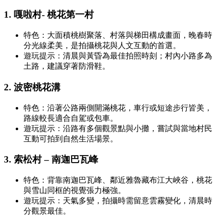
1. 嘎啦村- 桃花第一村
特色：大面積桃樹聚落、村落與梯田構成畫面，晚春時
分光線柔美，是拍攝桃花與人文互動的首選。
遊玩提示：清晨與黃昏為最佳拍照時刻；村內小路多為
土路，建議穿著防滑鞋。
2. 波密桃花溝
特色：沿著公路兩側開滿桃花，車行或短途步行皆美，
路線較長適合自駕或包車。
遊玩提示：沿路有多個觀景點與小攤，嘗試與當地村民
互動可拍到自然生活場景。
3. 索松村 – 南迦巴瓦峰
特色：背靠南迦巴瓦峰、鄰近雅魯藏布江大峽谷，桃花
與雪山同框的視覺張力極強。
遊玩提示：天氣多變，拍攝時需留意雲霧變化，清晨時
分觀景最佳。