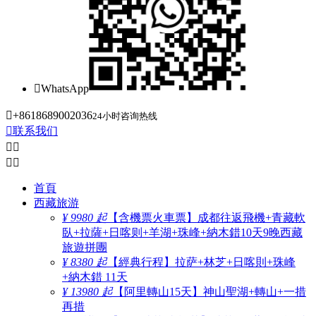

WhatsApp

+8618689002036
24小时咨询热线

联系我们




首頁
西藏旅游
¥ 9980 起
【含機票火車票】成都往返飛機+青藏軟
臥+拉薩+日喀则+羊湖+珠峰+納木錯10天9晚西藏
旅遊拼團
¥ 8380 起
【經典行程】拉萨+林芝+日喀則+珠峰
+納木錯 11天
¥ 13980 起
【阿里轉山15天】神山聖湖+轉山+一措
再措