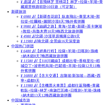
¥ 面議 起
【首飛林芝 赏桃花】林芝+拉薩+羊湖+青
藏观赏铁路软卧10日遊（可定製）
新疆旅游
¥ 6980 起
【新疆杏花節】臥進飛出+賽里木湖+那
拉提+吐爾根+圖開沙漠8天7晚外賓拼團
¥ 9980 起
【絲綢之路】青海+甘肅+新疆+茶卡鹽湖
+敦煌+烏魯木齊10天9晚西北旅遊拼團
¥ 4980 起
北疆·沙漠草原獨庫公路9天
¥ 11980 起
南北疆·全景線16天深度遊
中国热门拼团
¥ 6480 起
【經典行程】拉薩+羊湖+日喀则+珠峰
+納木錯8天7晚西藏旅遊拼團
¥ 11580 起
【318川藏線】成都出發+香格里拉+稻
城亞丁+波密然烏湖+巴鬆措+羊湖+拉薩12天11晚
外賓拼團
¥ 16800 起
【含大交通】吉隆坡/新加坡—西藏+西
寧+成都9天
¥ 11980 起
【含機票火車票】成都往返飛機+青藏
軟臥+拉薩+林芝+南迦巴瓦峰+日喀则+羊湖+珠峰
+納木錯13天12晚西藏旅遊拼團
中国城市游