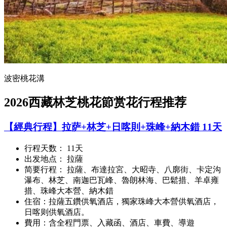
波密桃花溝
2026西藏林芝桃花節赏花行程推荐
【經典行程】拉萨+林芝+日喀則+珠峰+納木錯 11天
行程天数： 11天
出发地点： 拉薩
简要行程： 拉薩、布達拉宮、大昭寺、八廓街、卡定沟
瀑布、林芝、南迦巴瓦峰、魯朗林海、巴鬆措、羊卓雍
措、珠峰大本營、納木錯
住宿：拉薩五鑽供氧酒店，獨家珠峰大本營供氧酒店，
日喀则供氧酒店。
費用：含全程門票、入藏函、酒店、車費、導遊