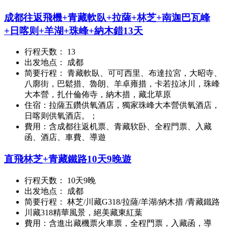
成都往返飛機+青藏軟臥+拉薩+林芝+南迦巴瓦峰
+日喀则+羊湖+珠峰+納木錯13天
行程天数： 13
出发地点： 成都
简要行程： 青藏軟臥、可可西里、布達拉宮，大昭寺、
八廓街，巴鬆措、魯朗、羊卓雍措，卡若拉冰川，珠峰
大本營，扎什倫佈寺，納木措，藏北草原
住宿：拉薩五鑽供氧酒店，獨家珠峰大本營供氧酒店，
日喀则供氧酒店。；
費用：含成都往返机票、青藏软卧、全程門票、入藏
函、酒店、車費、導遊
直飛林芝+青藏鐵路10天9晚遊
行程天数： 10天9晚
出发地点： 成都
简要行程： 林芝/川藏G318/拉薩/羊湖/納木措 /青藏鐵路
川藏318精華風景，絕美藏東紅葉
費用：含進出藏機票火車票，全程門票，入藏函，導