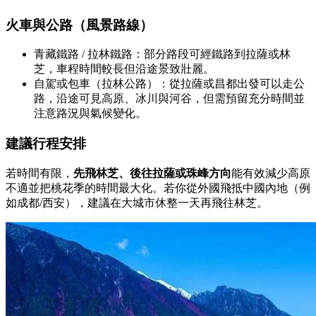
火車與公路（風景路線）
青藏鐵路 / 拉林鐵路：部分路段可經鐵路到拉薩或林
芝，車程時間較長但沿途景致壯麗。
自駕或包車（拉林公路）：從拉薩或昌都出發可以走公
路，沿途可見高原、冰川與河谷，但需預留充分時間並
注意路況與氣候變化。
建議行程安排
若時間有限，
先飛林芝、後往拉薩或珠峰方向
能有效減少高原
不適並把桃花季的時間最大化。若你從外國飛抵中國內地（例
如成都/西安），建議在大城市休整一天再飛往林芝。