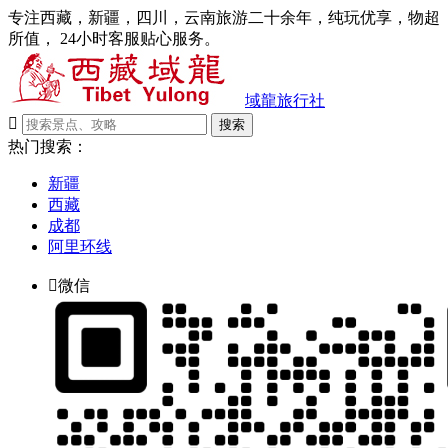
专注西藏，新疆，四川，云南旅游二十余年，纯玩优享，物超
所值， 24小时客服贴心服务。
域龍旅行社

搜索
热门搜索：
新疆
西藏
成都
阿里环线

微信