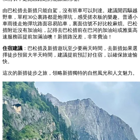
由巴松措去新措只能自駕，沒有班車可以到達。建議開四驅越
野車，單程30公裏路都是炮彈坑，感受搓衣板的樂趣。普通小
車雨後走炮彈坑路面容易陷車，裏面信號不好比較麻煩。巴松
措附近沒有加油站，記得去巴松措前在巴河的加油站或雅葉高
速服務區提前加滿油噢！新措路況差，非常費油！
住宿建議
：巴松措及新措遊玩至少要兩天時間，去新措如果選
擇徒步預留大半天時間，建議提前預訂好住宿，以確保旅途愉
快。
這次的新措徒步之旅，領略新措獨特的自然風光和人文魅力。