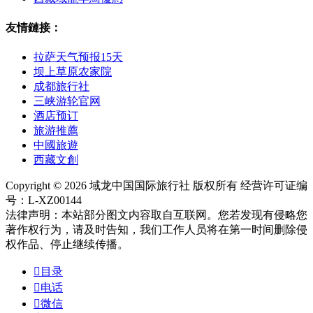
友情鏈接：
拉萨天气预报15天
坝上草原农家院
成都旅行社
三峡游轮官网
酒店预订
旅游推薦
中國旅遊
西藏文創
Copyright © 2026 域龙中国国际旅行社 版权所有 经营许可证编
号：L-XZ00144
法律声明：本站部分图文内容取自互联网。您若发现有侵略您
著作权行为，请及时告知，我们工作人员将在第一时间删除侵
权作品、停止继续传播。

目录

电话

微信