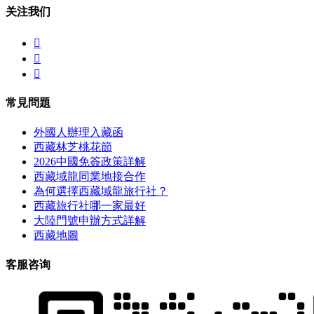
关注我们



常見問題
外國人辦理入藏函
西藏林芝桃花節
2026中國免簽政策詳解
西藏域龍同業地接合作
為何選擇西藏域龍旅行社？
西藏旅行社哪一家最好
大陸門號申辦方式詳解
西藏地圖
客服咨询