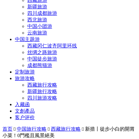
西藏旅游
新疆旅游
四川成都旅游
西北旅游
中国小团游
云南旅游
中国主题游
西藏冈仁波齐阿里环线
丝绸之路旅游
中国徒步旅游
成都熊猫游
定制旅游
旅游攻略
西藏旅行攻略
新疆旅行攻略
四川旅游攻略
入藏函
文創產品
客户评价
首页
中国旅行攻略
西藏旅行攻略
新措丨徒步小白的開胃



小菜！0門檻且風景絕美