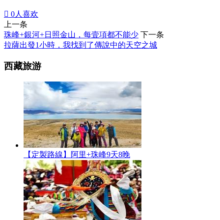

0
人喜欢
上一条
珠峰+銀河+日照金山，每壹項都不能少
下一条
拉薩出發1小時，我找到了傳說中的天空之城
西藏旅游
【定製路線】阿里+珠峰9天8晚