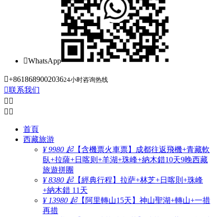

WhatsApp

+8618689002036
24小时咨询热线

联系我们




首頁
西藏旅游
¥ 9980 起
【含機票火車票】成都往返飛機+青藏軟
臥+拉薩+日喀则+羊湖+珠峰+納木錯10天9晚西藏
旅遊拼團
¥ 8380 起
【經典行程】拉萨+林芝+日喀則+珠峰
+納木錯 11天
¥ 13980 起
【阿里轉山15天】神山聖湖+轉山+一措
再措