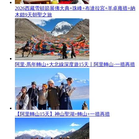
2026西藏雪頓節展佛大典+珠峰+布達拉宮+羊卓雍措+納
木錯9天朝聖之旅
阿里·馬年轉山+大北線深度遊15天丨阿里轉山·一措再措
【阿里轉山15天】神山聖湖+轉山+一措再措