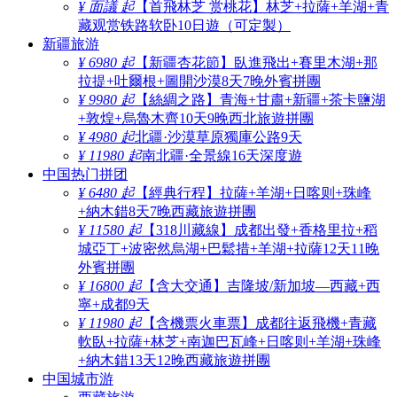
¥ 面議 起
【首飛林芝 赏桃花】林芝+拉薩+羊湖+青
藏观赏铁路软卧10日遊（可定製）
新疆旅游
¥ 6980 起
【新疆杏花節】臥進飛出+賽里木湖+那
拉提+吐爾根+圖開沙漠8天7晚外賓拼團
¥ 9980 起
【絲綢之路】青海+甘肅+新疆+茶卡鹽湖
+敦煌+烏魯木齊10天9晚西北旅遊拼團
¥ 4980 起
北疆·沙漠草原獨庫公路9天
¥ 11980 起
南北疆·全景線16天深度遊
中国热门拼团
¥ 6480 起
【經典行程】拉薩+羊湖+日喀则+珠峰
+納木錯8天7晚西藏旅遊拼團
¥ 11580 起
【318川藏線】成都出發+香格里拉+稻
城亞丁+波密然烏湖+巴鬆措+羊湖+拉薩12天11晚
外賓拼團
¥ 16800 起
【含大交通】吉隆坡/新加坡—西藏+西
寧+成都9天
¥ 11980 起
【含機票火車票】成都往返飛機+青藏
軟臥+拉薩+林芝+南迦巴瓦峰+日喀则+羊湖+珠峰
+納木錯13天12晚西藏旅遊拼團
中国城市游