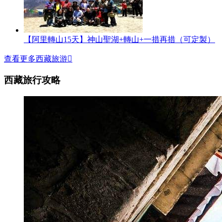
【阿里轉山15天】神山聖湖+轉山+一措再措（可定製）
查看更多西藏旅游

西藏旅行攻略