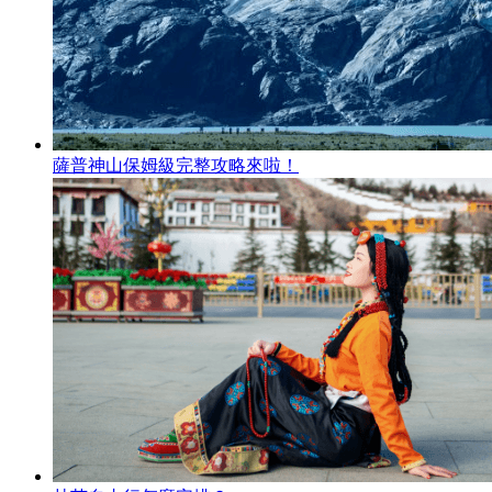
薩普神山保姆級完整攻略來啦！