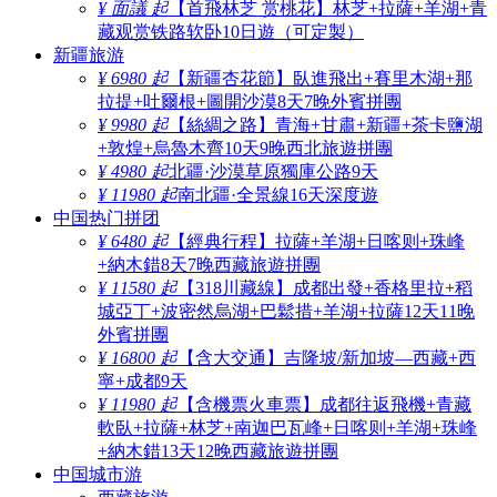
¥ 面議 起
【首飛林芝 赏桃花】林芝+拉薩+羊湖+青
藏观赏铁路软卧10日遊（可定製）
新疆旅游
¥ 6980 起
【新疆杏花節】臥進飛出+賽里木湖+那
拉提+吐爾根+圖開沙漠8天7晚外賓拼團
¥ 9980 起
【絲綢之路】青海+甘肅+新疆+茶卡鹽湖
+敦煌+烏魯木齊10天9晚西北旅遊拼團
¥ 4980 起
北疆·沙漠草原獨庫公路9天
¥ 11980 起
南北疆·全景線16天深度遊
中国热门拼团
¥ 6480 起
【經典行程】拉薩+羊湖+日喀则+珠峰
+納木錯8天7晚西藏旅遊拼團
¥ 11580 起
【318川藏線】成都出發+香格里拉+稻
城亞丁+波密然烏湖+巴鬆措+羊湖+拉薩12天11晚
外賓拼團
¥ 16800 起
【含大交通】吉隆坡/新加坡—西藏+西
寧+成都9天
¥ 11980 起
【含機票火車票】成都往返飛機+青藏
軟臥+拉薩+林芝+南迦巴瓦峰+日喀则+羊湖+珠峰
+納木錯13天12晚西藏旅遊拼團
中国城市游