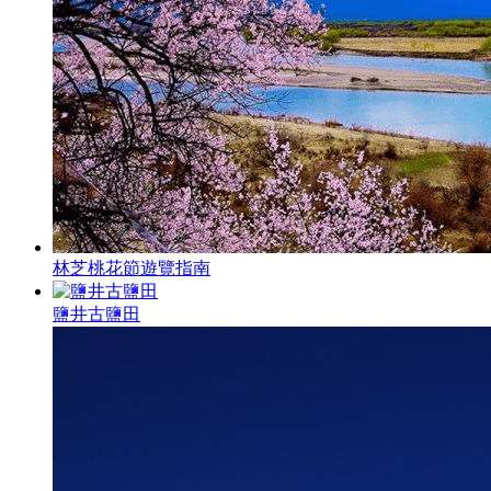
林芝桃花節遊覽指南
鹽井古鹽田