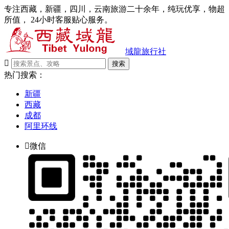
专注西藏，新疆，四川，云南旅游二十余年，纯玩优享，物超
所值， 24小时客服贴心服务。
域龍旅行社

搜索
热门搜索：
新疆
西藏
成都
阿里环线

微信