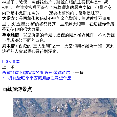
神聖了，隨便一照都很出片，聽說白牆的主要原料是“牛奶
+糖”。 布達拉宮裡面保存了極為豐富的歷史文物，但是注意
內部是不允許拍照的。 一定要提前預約，暑期是旺季。
大昭寺：
是西藏佛教信徒心中的金色聖殿，無數教徒不遠萬
里，以“五體投地”的姿勢終其一生來到大昭寺，在這裡你會感
受到信仰的强大力量。
羊卓雍措：
就是所謂的羊湖，這裡的湖水極為純淨，不同光照
下呈現深淺不同的藍色。
納木措：
西藏的“三大聖湖”之一，天空和湖水融為一體，來到
這裡的人會感覺心靈得到淨化。

0
人喜欢
上一条
西藏旅遊不想踩雷的看過來 帶妳避坑
下一条
7~8月旅遊旺季來西藏應該注意些什麽
西藏旅游景点