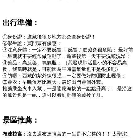
出行準備：
①身份證：進藏後很多地方都會查身份證！
②學生證：買門票有優惠；
③注意身體：一定不要感冒！ 感冒了進藏會很危險； 最好前
一星期就不要經常做運動了，進藏後第一天不要洗頭洗澡；
④藥品：高反藥、氧氣瓶； （我發現肺活量小的不容易高
反，我當時就是，可能因為平時需氧量也不是很多吧）
⑤防曬：西藏的紫外線很强，一定要做好防曬防止曬傷；
⑥穿衣：早晚溫差比較大，最好出門穿個外套。
推薦乘坐火車入藏，一是適應海拔的一點點升高； 二是沿途
的風景也是一絕，還可以看到壯觀的藏羚羊群。
景區推薦：
布達拉宮：
沒去過布達拉宮的一生是不完整的！！ 太聖潔、