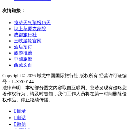
友情鏈接：
拉萨天气预报15天
坝上草原农家院
成都旅行社
三峡游轮官网
酒店预订
旅游推薦
中國旅遊
西藏文創
Copyright © 2026 域龙中国国际旅行社 版权所有 经营许可证编
号：L-XZ00144
法律声明：本站部分图文内容取自互联网。您若发现有侵略您
著作权行为，请及时告知，我们工作人员将在第一时间删除侵
权作品、停止继续传播。

目录

电话

微信