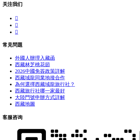
关注我们



常見問題
外國人辦理入藏函
西藏林芝桃花節
2026中國免簽政策詳解
西藏域龍同業地接合作
為何選擇西藏域龍旅行社？
西藏旅行社哪一家最好
大陸門號申辦方式詳解
西藏地圖
客服咨询