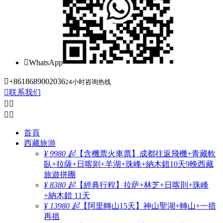

WhatsApp

+8618689002036
24小时咨询热线

联系我们




首頁
西藏旅游
¥ 9980 起
【含機票火車票】成都往返飛機+青藏軟
臥+拉薩+日喀则+羊湖+珠峰+納木錯10天9晚西藏
旅遊拼團
¥ 8380 起
【經典行程】拉萨+林芝+日喀則+珠峰
+納木錯 11天
¥ 13980 起
【阿里轉山15天】神山聖湖+轉山+一措
再措