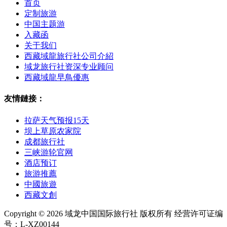
首页
定制旅游
中国主题游
入藏函
关于我们
西藏域龍旅行社公司介紹
域龙旅行社资深专业顾问
西藏域龍早鳥優惠
友情鏈接：
拉萨天气预报15天
坝上草原农家院
成都旅行社
三峡游轮官网
酒店预订
旅游推薦
中國旅遊
西藏文創
Copyright © 2026 域龙中国国际旅行社 版权所有 经营许可证编
号：L-XZ00144