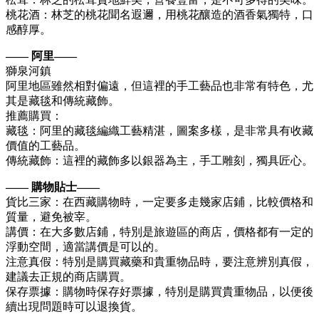
桃花酒：林芝的桃花聞名遐邇，用桃花釀造的酒香氣獨特，口
感醇厚。
—— 阿里——
獅泉河鎮
阿里地區雖然相對偏遠，但這裡的手工藝品也非常有特色，尤
其是藏毯和傳統藏飾。
推薦購買：
藏毯：阿里的藏毯編織工藝精湛，圖案多樣，是非常具有收藏
價值的工藝品。
傳統藏飾：這裡的藏飾多以銀器為主，手工雕刻，獨具匠心。
—— 購物貼士——
貨比三家：在西藏購物時，一定要多走幾家店鋪，比較價格和
質量，避免被宰。
講價：在大多數店鋪，特別是旅遊區的商店，價格都有一定的
浮動空間，適當講價是可以的。
注意真假：特別是購買藏藥和貴重物品時，要注意辨別真假，
建議去正規的商店購買。
保存票據：購物時保存好票據，特別是購買貴重物品，以便後
續出現問題時可以退換貨。