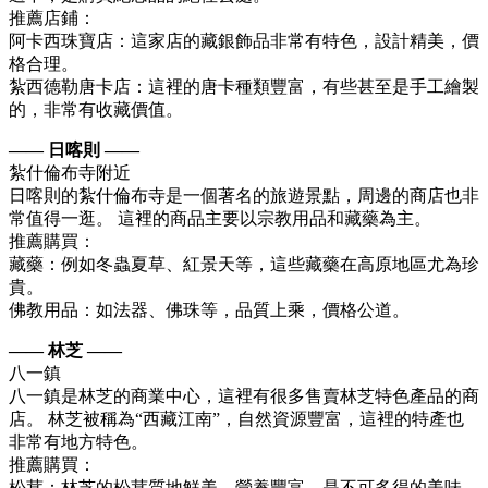
推薦店鋪：
阿卡西珠寶店：這家店的藏銀飾品非常有特色，設計精美，價
格合理。
紮西德勒唐卡店：這裡的唐卡種類豐富，有些甚至是手工繪製
的，非常有收藏價值。
—— 日喀則 ——
紮什倫布寺附近
日喀則的紮什倫布寺是一個著名的旅遊景點，周邊的商店也非
常值得一逛。 這裡的商品主要以宗教用品和藏藥為主。
推薦購買：
藏藥：例如冬蟲夏草、紅景天等，這些藏藥在高原地區尤為珍
貴。
佛教用品：如法器、佛珠等，品質上乘，價格公道。
—— 林芝 ——
八一鎮
八一鎮是林芝的商業中心，這裡有很多售賣林芝特色產品的商
店。 林芝被稱為“西藏江南”，自然資源豐富，這裡的特產也
非常有地方特色。
推薦購買：
松茸：林芝的松茸質地鮮美，營養豐富，是不可多得的美味。