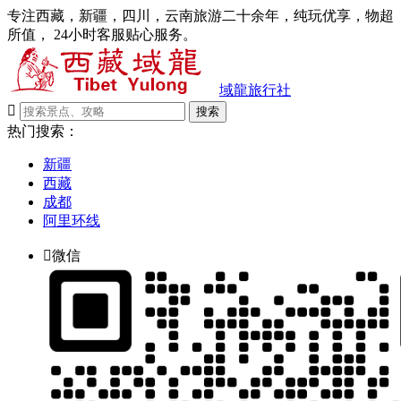
专注西藏，新疆，四川，云南旅游二十余年，纯玩优享，物超
所值， 24小时客服贴心服务。
域龍旅行社

搜索
热门搜索：
新疆
西藏
成都
阿里环线

微信