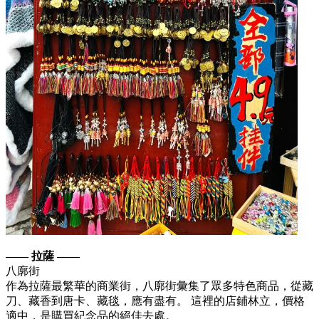
—— 拉薩 ——
八廓街
作為拉薩最繁華的商業街，八廓街彙集了眾多特色商品，從藏
刀、藏香到唐卡、藏毯，應有盡有。 這裡的店鋪林立，價格
適中，是購買紀念品的絕佳去處。