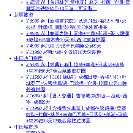
¥ 面議 起
【首飛林芝 赏桃花】林芝+拉薩+羊湖+青
藏观赏铁路软卧10日遊（可定製）
新疆旅游
¥ 6980 起
【新疆杏花節】臥進飛出+賽里木湖+那
拉提+吐爾根+圖開沙漠8天7晚外賓拼團
¥ 9980 起
【絲綢之路】青海+甘肅+新疆+茶卡鹽湖
+敦煌+烏魯木齊10天9晚西北旅遊拼團
¥ 4980 起
北疆·沙漠草原獨庫公路9天
¥ 11980 起
南北疆·全景線16天深度遊
中国热门拼团
¥ 6480 起
【經典行程】拉薩+羊湖+日喀则+珠峰
+納木錯8天7晚西藏旅遊拼團
¥ 11580 起
【318川藏線】成都出發+香格里拉+稻
城亞丁+波密然烏湖+巴鬆措+羊湖+拉薩12天11晚
外賓拼團
¥ 16800 起
【含大交通】吉隆坡/新加坡—西藏+西
寧+成都9天
¥ 11980 起
【含機票火車票】成都往返飛機+青藏
軟臥+拉薩+林芝+南迦巴瓦峰+日喀则+羊湖+珠峰
+納木錯13天12晚西藏旅遊拼團
中国城市游