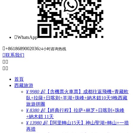

WhatsApp

+8618689002036
24小时咨询热线

联系我们




首頁
西藏旅游
¥ 9980 起
【含機票火車票】成都往返飛機+青藏軟
臥+拉薩+日喀则+羊湖+珠峰+納木錯10天9晚西藏
旅遊拼團
¥ 8380 起
【經典行程】拉萨+林芝+日喀則+珠峰
+納木錯 11天
¥ 13980 起
【阿里轉山15天】神山聖湖+轉山+一措
再措