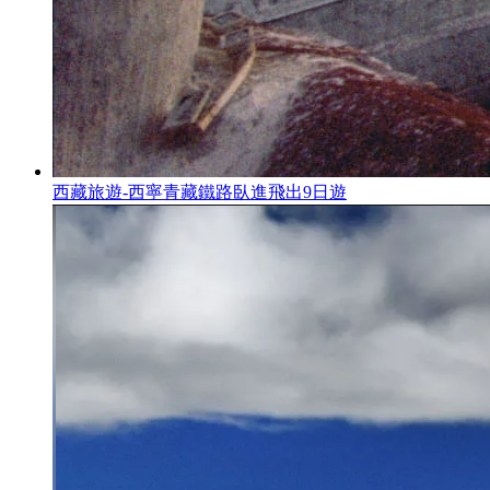
西藏旅遊-西寧青藏鐵路臥進飛出9日遊