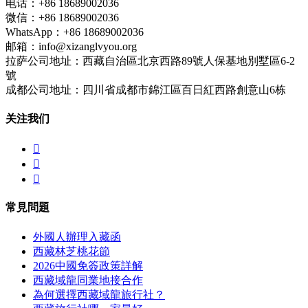
电话：+86 18689002036
微信：+86 18689002036
WhatsApp：+86 18689002036
邮箱：info@xizanglvyou.org
拉萨公司地址：西藏自治區北京西路89號人保基地別墅區6-2
號
成都公司地址：四川省成都市錦江區百日紅西路創意山6栋
关注我们



常見問題
外國人辦理入藏函
西藏林芝桃花節
2026中國免簽政策詳解
西藏域龍同業地接合作
為何選擇西藏域龍旅行社？