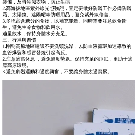
裝備，及時添減衣物，防止生病
2.高海拔地區紫外線光照強烈，壹定要做好防曬工作必備防曬
霜、太陽鏡、遮陽帽等防曬用品，避免紫外線傷害。
3.多吃富含糖分的食物，以補充能量。同時需要注意飲食衛
生，避免生冷食物和飲用水。
適量飲水，保持身體水分充足。
三、行爲與習慣
1.剛到高原地區建議不要洗頭洗澡，以防血液循環加速導致的
血管爆裂和感冒發燒引起高反。
2.注意適當休息 ，避免過度勞累。保持充足的睡眠，更助于適
應高原環境。
3.避免劇烈運動和過度興奮，不要讓身體太過勞累。