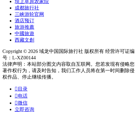
坝上草原农家院
成都旅行社
三峡游轮官网
酒店预订
旅游推薦
中國旅遊
西藏文創
Copyright © 2026 域龙中国国际旅行社 版权所有 经营许可证编
号：L-XZ00144
法律声明：本站部分图文内容取自互联网。您若发现有侵略您
著作权行为，请及时告知，我们工作人员将在第一时间删除侵
权作品、停止继续传播。

目录

电话

微信
立即咨询