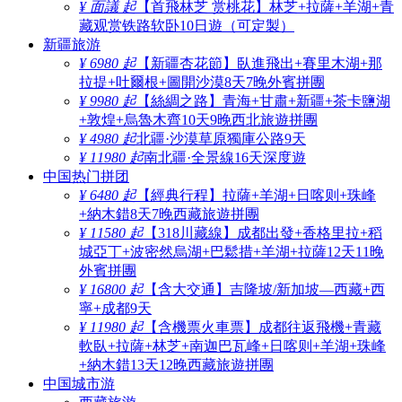
¥ 面議 起
【首飛林芝 赏桃花】林芝+拉薩+羊湖+青
藏观赏铁路软卧10日遊（可定製）
新疆旅游
¥ 6980 起
【新疆杏花節】臥進飛出+賽里木湖+那
拉提+吐爾根+圖開沙漠8天7晚外賓拼團
¥ 9980 起
【絲綢之路】青海+甘肅+新疆+茶卡鹽湖
+敦煌+烏魯木齊10天9晚西北旅遊拼團
¥ 4980 起
北疆·沙漠草原獨庫公路9天
¥ 11980 起
南北疆·全景線16天深度遊
中国热门拼团
¥ 6480 起
【經典行程】拉薩+羊湖+日喀则+珠峰
+納木錯8天7晚西藏旅遊拼團
¥ 11580 起
【318川藏線】成都出發+香格里拉+稻
城亞丁+波密然烏湖+巴鬆措+羊湖+拉薩12天11晚
外賓拼團
¥ 16800 起
【含大交通】吉隆坡/新加坡—西藏+西
寧+成都9天
¥ 11980 起
【含機票火車票】成都往返飛機+青藏
軟臥+拉薩+林芝+南迦巴瓦峰+日喀则+羊湖+珠峰
+納木錯13天12晚西藏旅遊拼團
中国城市游