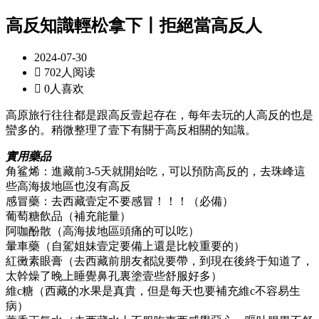
高反知識輕松拿下丨拒絕當高反人
2024-07-30

702人阅读

0人喜欢
高原旅行往往都是跟高反壹起存在，每年去玩的人高反的也是
蠻多的。稍微整理了壹下有關于高反相關的知識。
實用藥品
角鲨烯：進藏前3-5天就開始吃，可以預防高反的，去珠峰這
些高海拔地區也沒有高反
感冒藥：去西藏壹定不要感冒！！！（必備）
葡萄糖飲品（補充能量）
阿咖酚散（高海拔地區頭痛的可以吃）
暈車藥（自駕姐妹壹定要備上還是比較重要的）
紅黴素眼膏（去西藏前朋友都說要帶，到現在後終于知道了，
太幹燥了晚上睡覺鼻孔裏塗壹些舒服好多）
維c糖（西藏的水果是真貴，但是每天也要補充維c不容易生
病）