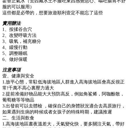
藿香正氣水（去西藏水土不服吃東西感覺惡心、嘔吐腸胃不舒
服的可以服用）
這些都是必帶的，想要旅遊順利壹定不能忘了這些
實用辦法
1、按揉谷合穴
2、改變呼吸方法
3、吸氧，補充糖分
4、緩慢行動
5、調整睡眠
6、做好保暖
注意事項
壹、健康與安全
1.放平心態，常駐低海拔地區人群進入高海拔地區會高反很正
常!千萬不高心裏壓力過大
2.提前准備好物品能大大預防高反，例如角鲨烯，阿咖酚散，
葡萄糖等等物品
3.出發前可以去體檢 ，確保自己的身體狀況適合去高原旅行，
如果遇到生病的時候或者女孩子的特殊時期，建議推遲
二、生活與飲食
1.高海拔地區晝夜溫差大，天氣變化快，要多關注天氣，帶好