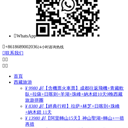

WhatsApp

+8618689002036
24小时咨询热线

联系我们




首頁
西藏旅游
¥ 9980 起
【含機票火車票】成都往返飛機+青藏軟
臥+拉薩+日喀则+羊湖+珠峰+納木錯10天9晚西藏
旅遊拼團
¥ 8380 起
【經典行程】拉萨+林芝+日喀則+珠峰
+納木錯 11天
¥ 13980 起
【阿里轉山15天】神山聖湖+轉山+一措
再措