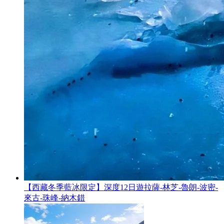
【西藏冬季藍冰限定】深度12日遊拉薩-林芝-魯朗-波密-
來古-珠峰-納木錯