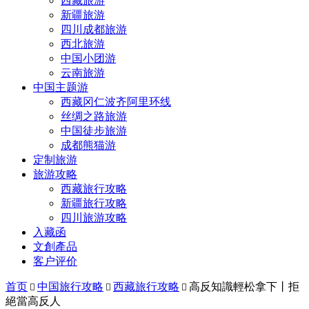
西藏旅游
新疆旅游
四川成都旅游
西北旅游
中国小团游
云南旅游
中国主题游
西藏冈仁波齐阿里环线
丝绸之路旅游
中国徒步旅游
成都熊猫游
定制旅游
旅游攻略
西藏旅行攻略
新疆旅行攻略
四川旅游攻略
入藏函
文創產品
客户评价
首页
中国旅行攻略
西藏旅行攻略
高反知識輕松拿下丨拒



絕當高反人