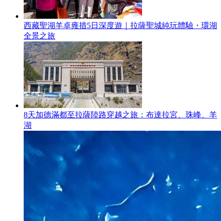
西藏聖湖羊卓雍措5日深度遊｜拉薩聖城純玩體驗・環湖
全景之旅
8天加德滿都至拉薩陸路穿越之旅：布達拉宮、珠峰、羊
湖