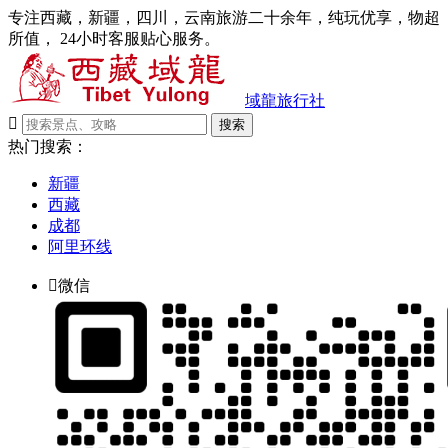
专注西藏，新疆，四川，云南旅游二十余年，纯玩优享，物超
所值， 24小时客服贴心服务。
域龍旅行社

搜索
热门搜索：
新疆
西藏
成都
阿里环线

微信