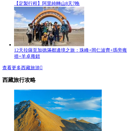
【定製行程】阿里純轉山8天7晚
12天拉薩至加德滿都邊境之旅：珠峰+岡仁波齊+瑪旁雍
措+羊卓雍錯
查看更多西藏旅游

西藏旅行攻略