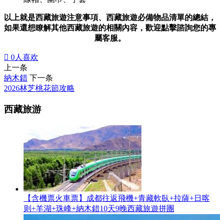
以上就是西藏旅遊注意事項、西藏旅遊必備物品清單的總結，
如果還想瞭解其他西藏旅遊的相關內容，歡迎點擊諮詢您的專
屬客服。

0
人喜欢
上一条
納木錯
下一条
2026林芝桃花節攻略
西藏旅游
【含機票火車票】成都往返飛機+青藏軟臥+拉薩+日喀
则+羊湖+珠峰+納木錯10天9晚西藏旅遊拼團