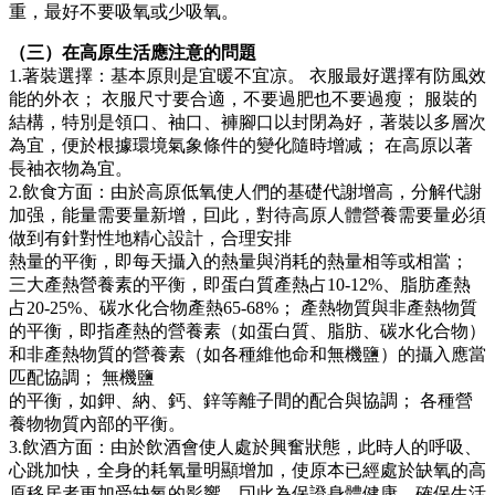
重，最好不要吸氧或少吸氧。
（三）在高原生活應注意的問題
1.著裝選擇：基本原則是宜暖不宜凉。 衣服最好選擇有防風效
能的外衣； 衣服尺寸要合適，不要過肥也不要過瘦； 服裝的
結構，特別是領口、袖口、褲腳口以封閉為好，著裝以多層次
為宜，便於根據環境氣象條件的變化隨時增减； 在高原以著
長袖衣物為宜。
2.飲食方面：由於高原低氧使人們的基礎代謝增高，分解代謝
加强，能量需要量新增，囙此，對待高原人體營養需要量必須
做到有針對性地精心設計，合理安排
熱量的平衡，即每天攝入的熱量與消耗的熱量相等或相當；
三大產熱營養素的平衡，即蛋白質產熱占10-12%、脂肪產熱
占20-25%、碳水化合物產熱65-68%； 產熱物質與非產熱物質
的平衡，即指產熱的營養素（如蛋白質、脂肪、碳水化合物）
和非產熱物質的營養素（如各種維他命和無機鹽）的攝入應當
匹配協調； 無機鹽
的平衡，如鉀、納、鈣、鋅等離子間的配合與協調； 各種營
養物物質內部的平衡。
3.飲酒方面：由於飲酒會使人處於興奮狀態，此時人的呼吸、
心跳加快，全身的耗氧量明顯增加，使原本已經處於缺氧的高
原移居者更加受缺氧的影響，囙此為保證身體健康，確保生活