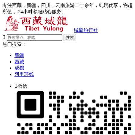
专注西藏，新疆，四川，云南旅游二十余年，纯玩优享，物超
所值， 24小时客服贴心服务。
域龍旅行社

搜索
热门搜索：
新疆
西藏
成都
阿里环线

微信