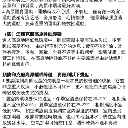
質量和工作質量，高原移居者最好禁酒。
4.高原體育運動：運動時以不心慌、不氣短、僅有微汗為宜；
運動後稍有疲乏感，全身舒適，心情愉快； 儘量別做强度過
大的運動、負荷過重的運動和競技性運動。
（四）怎樣克服高原睡眠障礙
進入高原地區低氧環境中，睡眠障礙主要表現為失眠、多夢、
睡眠深度不够。 由於得不到充分的休息，疲勞不能消除，常
伴有疲乏、倦怠、頭暈、全身不適等主觀感受，影響健康，影
響工作情緒。 在高原地區睡眠不佳的主要原因是由於缺氧引
起的低氧血症。
預防和克服高原睡眠障礙，要做到以下幾點：
1.要認識到高原地區的失眠是一種常見的較普遍的現象，它並
非是重大疾病，不必惶惶不可終日，更不應把白天的焦慮心情
轉變成夜晚失眠的誘因。
2.居室內環境要保持適宜：冬季室溫應保持在20-21℃，相對濕
度不宜低於40%； 夏季室溫應保持在25-27℃，相對濕度不宜
低於50%。 如空調設備沒有調節室內濕度的功能，室內應另
備加濕器，根據需要隨時加濕，也可向地面淋水，或在室內擺
放幾盆水等。 空氣加濕可預防口腔、咽部乾燥不適和鼻出