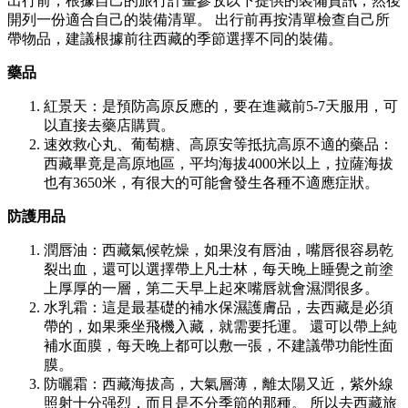
出行前，根據自己的旅行計畫參攷以下提供的裝備資訊，然後
開列一份適合自己的裝備清單。 出行前再按清單檢查自己所
帶物品，建議根據前往西藏的季節選擇不同的裝備。
藥品
紅景天：是預防高原反應的，要在進藏前5-7天服用，可
以直接去藥店購買。
速效救心丸、葡萄糖、高原安等抵抗高原不適的藥品：
西藏畢竟是高原地區，平均海拔4000米以上，拉薩海拔
也有3650米，有很大的可能會發生各種不適應症狀。
防護用品
潤唇油：西藏氣候乾燥，如果沒有唇油，嘴唇很容易乾
裂出血，還可以選擇帶上凡士林，每天晚上睡覺之前塗
上厚厚的一層，第二天早上起來嘴唇就會濕潤很多。
水乳霜：這是最基礎的補水保濕護膚品，去西藏是必須
帶的，如果乘坐飛機入藏，就需要托運。 還可以帶上純
補水面膜，每天晚上都可以敷一張，不建議帶功能性面
膜。
防曬霜：西藏海拔高，大氣層薄，離太陽又近，紫外線
照射十分强烈，而且是不分季節的那種。 所以去西藏旅