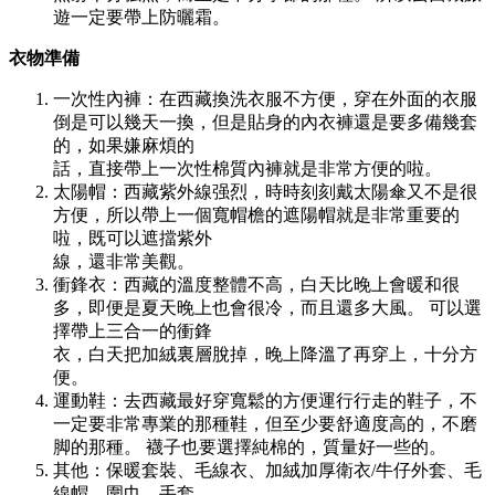
遊一定要帶上防曬霜。
衣物準備
一次性內褲：在西藏換洗衣服不方便，穿在外面的衣服
倒是可以幾天一換，但是貼身的內衣褲還是要多備幾套
的，如果嫌麻煩的
話，直接帶上一次性棉質內褲就是非常方便的啦。
太陽帽：西藏紫外線强烈，時時刻刻戴太陽傘又不是很
方便，所以帶上一個寬帽檐的遮陽帽就是非常重要的
啦，既可以遮擋紫外
線，還非常美觀。
衝鋒衣：西藏的溫度整體不高，白天比晚上會暖和很
多，即便是夏天晚上也會很冷，而且還多大風。 可以選
擇帶上三合一的衝鋒
衣，白天把加絨裏層脫掉，晚上降溫了再穿上，十分方
便。
運動鞋：去西藏最好穿寬鬆的方便運行行走的鞋子，不
一定要非常專業的那種鞋，但至少要舒適度高的，不磨
脚的那種。 襪子也要選擇純棉的，質量好一些的。
其他：保暖套裝、毛線衣、加絨加厚衛衣/牛仔外套、毛
線帽、圍巾、手套