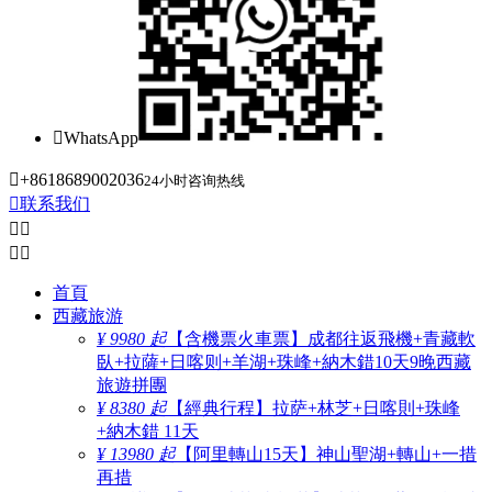

WhatsApp

+8618689002036
24小时咨询热线

联系我们




首頁
西藏旅游
¥ 9980 起
【含機票火車票】成都往返飛機+青藏軟
臥+拉薩+日喀则+羊湖+珠峰+納木錯10天9晚西藏
旅遊拼團
¥ 8380 起
【經典行程】拉萨+林芝+日喀則+珠峰
+納木錯 11天
¥ 13980 起
【阿里轉山15天】神山聖湖+轉山+一措
再措