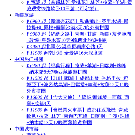
¥ 面議 起
【首飛林芝 赏桃花】林芝+拉薩+羊湖+青
藏观赏铁路软卧10日遊（可定製）
新疆旅游
¥ 6980 起
【新疆杏花節】臥進飛出+賽里木湖+那
拉提+吐爾根+圖開沙漠8天7晚外賓拼團
¥ 9980 起
【絲綢之路】青海+甘肅+新疆+茶卡鹽湖
+敦煌+烏魯木齊10天9晚西北旅遊拼團
¥ 4980 起
北疆·沙漠草原獨庫公路9天
¥ 11980 起
南北疆·全景線16天深度遊
中国热门拼团
¥ 6480 起
【經典行程】拉薩+羊湖+日喀则+珠峰
+納木錯8天7晚西藏旅遊拼團
¥ 11580 起
【318川藏線】成都出發+香格里拉+稻
城亞丁+波密然烏湖+巴鬆措+羊湖+拉薩12天11晚
外賓拼團
¥ 16800 起
【含大交通】吉隆坡/新加坡—西藏+西
寧+成都9天
¥ 11980 起
【含機票火車票】成都往返飛機+青藏
軟臥+拉薩+林芝+南迦巴瓦峰+日喀则+羊湖+珠峰
+納木錯13天12晚西藏旅遊拼團
中国城市游