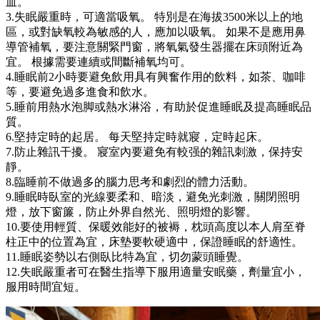
血。
3.失眠嚴重時，可適當吸氧。 特別是在海拔3500米以上的地
區，或對缺氧較為敏感的人，應加以吸氧。 如果不是應用鼻
導管補氧，要注意關緊門窗，將氧氣發生器擺在床頭附近為
宜。 根據需要連續或間斷補氧均可。
4.睡眠前2小時要避免飲用具有興奮作用的飲料，如茶、咖啡
等，要避免過多進食和飲水。
5.睡前用熱水泡脚或熱水淋浴，有助於促進睡眠及提高睡眠品
質。
6.堅持定時的起居。 每天堅持定時就寢，定時起床。
7.防止雜訊干擾。 寢室內要避免有較强的雜訊刺激，保持安
靜。
8.臨睡前不做過多的腦力思考和劇烈的體力活動。
9.睡眠時臥室的光線要柔和、暗淡，避免光刺激，關閉照明
燈，放下窗簾，防止外界自然光、照明燈的影響。
10.要使用輕質、保暖效能好的被褥，枕頭高度以本人肩至脊
柱正中的位置為宜，床墊要軟硬適中，保證睡眠的舒適性。
11.睡眠姿勢以右側臥比特為宜，切勿蒙頭睡覺。
12.失眠嚴重者可在醫生指導下服用適量安眠藥，劑量宜小，
服用時間宜短。