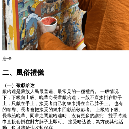
唐卡
二、風俗禮儀
（一）敬獻哈达
獻哈達是藏族人民最普遍、最常見的一種禮俗。 一般情况
下，下級向上級、晚輩向長輩獻哈達，一般不直接掛在脖子
上，只獻在手上，接受者自己將絲巾掛在自己脖子上。 也有
的領導、長者會把接受的絲巾回獻給敬獻者。 上級給下級、
長輩給晚輩、同輩之間獻哈達時，沒有更多的講究，雙手將絲
巾直接套掛在對方脖子上即可。 接受哈达後，為方便其他活
動，也可將哈达收起保存。