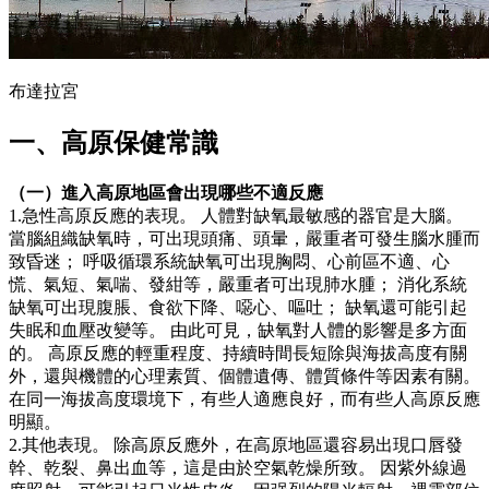
布達拉宮
一、高原保健常識
（一）進入高原地區會出現哪些不適反應
1.急性高原反應的表現。 人體對缺氧最敏感的器官是大腦。
當腦組織缺氧時，可出現頭痛、頭暈，嚴重者可發生腦水腫而
致昏迷； 呼吸循環系統缺氧可出現胸悶、心前區不適、心
慌、氣短、氣喘、發紺等，嚴重者可出現肺水腫； 消化系統
缺氧可出現腹脹、食欲下降、噁心、嘔吐； 缺氧還可能引起
失眠和血壓改變等。 由此可見，缺氧對人體的影響是多方面
的。 高原反應的輕重程度、持續時間長短除與海拔高度有關
外，還與機體的心理素質、個體遺傳、體質條件等因素有關。
在同一海拔高度環境下，有些人適應良好，而有些人高原反應
明顯。
2.其他表現。 除高原反應外，在高原地區還容易出現口唇發
幹、乾裂、鼻出血等，這是由於空氣乾燥所致。 因紫外線過