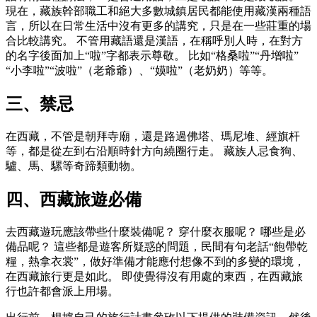
現在，藏族幹部職工和絕大多數城鎮居民都能使用藏漢兩種語
言，所以在日常生活中沒有更多的講究，只是在一些莊重的場
合比較講究。 不管用藏語還是漢語，在稱呼別人時，在對方
的名字後面加上“啦”字都表示尊敬。 比如“格桑啦”“丹增啦”
“小李啦”“波啦”（老爺爺）、“嫫啦”（老奶奶）等等。
三、禁忌
在西藏，不管是朝拜寺廟，還是路過佛塔、瑪尼堆、經旗杆
等，都是從左到右沿順時針方向繞圈行走。 藏族人忌食狗、
驢、馬、騾等奇蹄類動物。
四、西藏旅遊必備
去西藏遊玩應該帶些什麼裝備呢？ 穿什麼衣服呢？ 哪些是必
備品呢？ 這些都是遊客所疑惑的問題，民間有句老話“飽帶乾
糧，熱拿衣裳”，做好準備才能應付想像不到的多變的環境，
在西藏旅行更是如此。 即使覺得沒有用處的東西，在西藏旅
行也許都會派上用場。