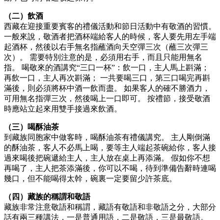
（二）飲酒
西藏在迎接重要賓客的禮儀活動和節日活動中有敬酒的習慣。
一般來說，敬酒者把酒杯端給客人的時候，客人要先用左手端
起酒杯，然後以右手無名指蘸酒向天空彈三次（蘸三次彈三
次）。 需要特別注意的是，必須用右手，而且只能用無名
指。 喝敬來的酒講究“三口一杯”：飲一口，主人馬上斟滿；
再飲一口，主人再次斟滿； 一共要喝三口，第三口喝完再斟
滿後，則必須將杯中酒一飲而盡。 如果客人的確不勝酒力，
可用無名指彈三次，然後喝上一口即可。 按禮節，接受敬酒
時應站立起來用雙手接過來飲酒。
（三）喝酥油茶
到藏族同胞家中做客時，喝酥油茶有禮儀講究。 主人剛倒滿
的酥油茶，客人不必馬上喝，要等主人端起茶碗給你，客人接
過來喝後把碗遞給主人，主人放在桌上再添滿。 假如你不想
再喝了，主人把茶添滿後，你可以不喝，待到準備告辭時連喝
幾口，但不能喝得太幹，碗裏一定要留少許茶底。
（四）藏族的稱謂和敬語
藏族非常注意敬語和稱謂，藏語有敬語和非敬語之分，大部分
話有兩三種講法，一是普通用語，二是敬語，三是最敬語。