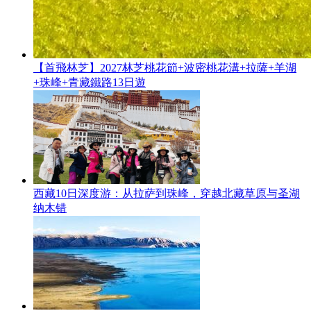
【首飛林芝】2027林芝桃花節+波密桃花溝+拉薩+羊湖
+珠峰+青藏鐵路13日遊
西藏10日深度游：从拉萨到珠峰，穿越北藏草原与圣湖
纳木错