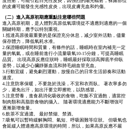
度照射，可能引起日光性皮炎，因强烈的陽光輻射，裸露部位
的皮膚可能發生光感性皮炎，出現皮膚充血和灼傷。
（二）進入高原初期應重點注意哪些問題
進入高原初期，是人體對高原低氧環境從不適應到適應的一個
關鍵時期，應予以特別重視。
1.抵達高原後最重要的是保證充分休息，减少室外活動，儘量
保存體力，降低氧耗水准。
2.保證睡眠時間和質量，有條件的話，睡眠時在室內補充一定
量的氧氣，或在睡前進行小流量吸氧10-15分鐘，可提高睡眠
品質。 出現高原反應症狀時，睡眠最好採取頭高脚底半仰臥
姿勢，以减少心臟靜脈血流和肺毛細血管充血。
3.行動宜緩，避免劇烈運動，放慢自己的日常生活節奏和活動
速度。
4.注意防寒保暖，不要急於洗澡，不宜和衣而臥。 著衣寧多勿
少，避免出汗，如出汗要立即擦乾，以防感冒。
5.注意營養，進食易消化吸收的食物，吃飯不宜過飽，適當控
制肉類和高脂肪食物的攝入。 隨著環境適應能力不斷增強可
逐漸新增食量。
6.飲茶不宜過濃。 最好禁烟、禁酒。
7.吸氧可以暫時緩解胸悶、氣短、呼吸困難等症狀。 但吸氧也
會延緩人體適應高原環境的時間，所以，如果高原反應不嚴