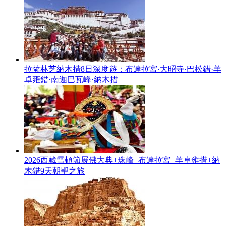
拉薩林芝納木措8日深度遊：布達拉宮·大昭寺·巴松錯·羊
卓雍錯·南迦巴瓦峰·納木措
2026西藏雪頓節展佛大典+珠峰+布達拉宮+羊卓雍措+納
木錯9天朝聖之旅