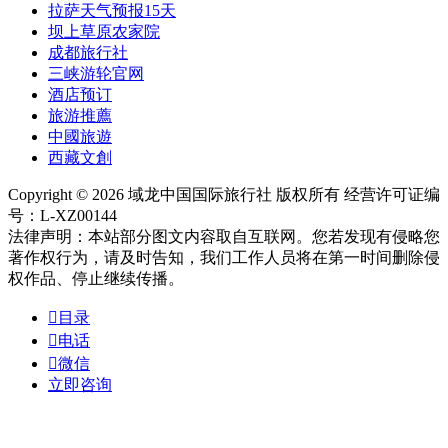
拉萨天气预报15天
坝上草原农家院
成都旅行社
三峡游轮官网
酒店预订
旅游推薦
中國旅遊
西藏文創
Copyright © 2026 域龙中国国际旅行社 版权所有 经营许可证编
号：L-XZ00144
法律声明：本站部分图文内容取自互联网。您若发现有侵略您
著作权行为，请及时告知，我们工作人员将在第一时间删除侵
权作品、停止继续传播。

目录

电话

微信
立即咨询