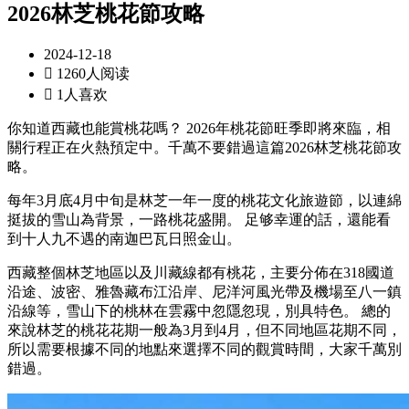
2026林芝桃花節攻略
2024-12-18

1260人阅读

1人喜欢
你知道西藏也能賞桃花嗎？ 2026年桃花節旺季即將來臨，相
關行程正在火熱預定中。千萬不要錯過這篇2026林芝桃花節攻
略。
每年3月底4月中旬是林芝一年一度的桃花文化旅遊節，以連綿
挺拔的雪山為背景，一路桃花盛開。 足够幸運的話，還能看
到十人九不遇的南迦巴瓦日照金山。
西藏整個林芝地區以及川藏線都有桃花，主要分佈在318國道
沿途、波密、雅魯藏布江沿岸、尼洋河風光帶及機場至八一鎮
沿線等，雪山下的桃林在雲霧中忽隱忽現，別具特色。 總的
來說林芝的桃花花期一般為3月到4月，但不同地區花期不同，
所以需要根據不同的地點來選擇不同的觀賞時間，大家千萬別
錯過。