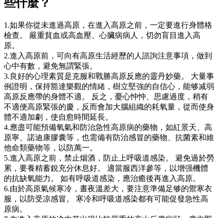
些什麼？
1.如果你從未進過高原，在進入高原之前，一定要進行身體格
檢查。 嚴重貧血或高血壓、心臟病病人，切勿肓目進入高
原。
2.進入高原前，可向有高原生活經歷的人諮詢注意事項，做到
心中有數，避免無謂緊張。
3.良好的心理素質是克服和戰勝高原反應的靈丹妙藥。 大量事
例證明，保持豁達樂觀的情緒，樹立堅強的自信心，能够减弱
高原反應帶的身體不適。 反之，憂心忡忡、思慮過度，稍有
不適便高原緊張的慶，反而會加大腦組織的耗氧量，從而使身
體不適加劇，使自愈時間延長。
4.應盡可能預備氧氣和防治急性高原病的藥物，如紅景天、高
原寧、諾迪康膠囊等，也需備有防治感冒的藥物、抗菌素和維
他命類藥物等，以防萬一。
5.進入高原之前，禁止烟酒，防止上呼吸道感染。 避免過於勞
累，要養精蓄銳充分休息好。 適當服西洋參等，以增强機體
的抗缺氧能力。 如有呼吸道感染，應治癒後再進入高原。
6.由於高原氣候寒冷，晝夜溫差大，要注意準備足够的禦寒衣
服，以防受凉感冒。 寒冷和呼吸道感染都有可能促發急性高
原病。