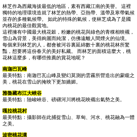
林芝作為西藏海拔最低的地區，素有西藏江南的美譽。 這裡
獨特的地理環境造就了林芝的熱帶、亞熱帶、溫帶及寒帶氣候
並存的多種氣候帶。 如此的特殊的氣候，使林芝成為了是國
內桃花的最佳觀賞地。
這裡擁有中國最大桃花穀，粉嫩的桃花與綠色的青稞相映襯，
雪山為背景，美得絢麗而純潔，仿佛遠離人間煙火的仙境。
每個來到林芝的人，都會被河谷裏延綿數十裏的桃花林所驚
豔，想要將這份春天的美好私藏。 而林芝的面積這麼大，桃
花林這麼多，有哪些推薦的賞花地呢？
南迦巴瓦峰
最美特點：南迦巴瓦山峰及變幻莫測的雲霧所營造出的蒙矓之
美，桃花在雪山的掩映下更加嬌媚。
雅魯藏布江大峽谷
最美特點：險峻峽谷、磅礴河川將桃花映襯出氣勢之美。
嘎拉桃花村
最美特點：攝影師在此捕捉雪山、草甸、河水、桃花融為一體
之美。
波密桃花溝