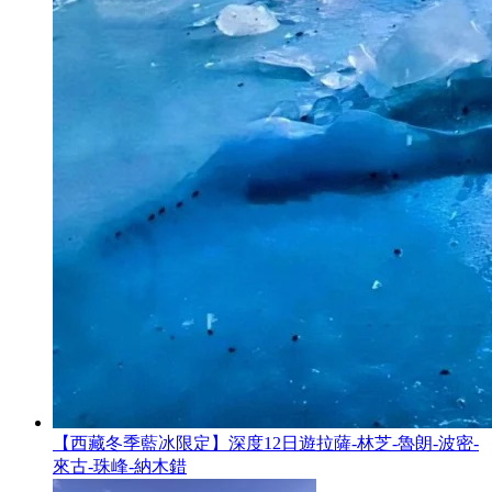
【西藏冬季藍冰限定】深度12日遊拉薩-林芝-魯朗-波密-
來古-珠峰-納木錯