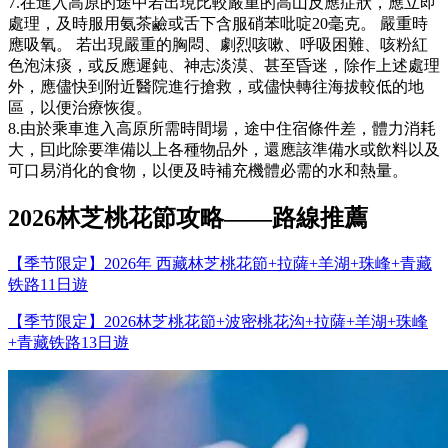
7.在進入高原的途中若出現比較嚴重的高山反應症狀，應立即
處理，及時服用氨茶鹼或舌下含服硝苯吡啶20毫克。 嚴重時
應吸氧。 若出現嚴重的胸悶、劇烈咳嗽、呼吸困難、咳粉紅
色泡沫痰，或反應遲鈍、神志淡漠、甚至昏迷，除作上述處理
外，應儘快到附近醫院進行搶救，或儘快轉往海拔較低的地
區，以便治療恢復。
8.由於乘車進入高原所需時間場，途中住宿條件差，體力消耗
大，囙此除要準備以上各種物品外，還應該準備水或飲料以及
可口易消化的食物，以便及時補充機體必需的水和熱量。
2026林芝桃花節攻略——路線推薦
【季节限定】2026年 西藏林芝桃花節+拉薩+羊湖+珠峰+青藏
铁路11日遊
【季节限定】2026林芝桃花節+波密桃花沟+拉薩+羊湖+珠峰
+青藏铁路13日遊