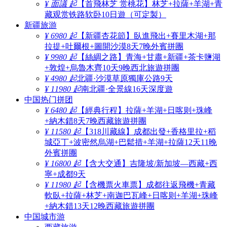
¥ 面議 起
【首飛林芝 赏桃花】林芝+拉薩+羊湖+青
藏观赏铁路软卧10日遊（可定製）
新疆旅游
¥ 6980 起
【新疆杏花節】臥進飛出+賽里木湖+那
拉提+吐爾根+圖開沙漠8天7晚外賓拼團
¥ 9980 起
【絲綢之路】青海+甘肅+新疆+茶卡鹽湖
+敦煌+烏魯木齊10天9晚西北旅遊拼團
¥ 4980 起
北疆·沙漠草原獨庫公路9天
¥ 11980 起
南北疆·全景線16天深度遊
中国热门拼团
¥ 6480 起
【經典行程】拉薩+羊湖+日喀则+珠峰
+納木錯8天7晚西藏旅遊拼團
¥ 11580 起
【318川藏線】成都出發+香格里拉+稻
城亞丁+波密然烏湖+巴鬆措+羊湖+拉薩12天11晚
外賓拼團
¥ 16800 起
【含大交通】吉隆坡/新加坡—西藏+西
寧+成都9天
¥ 11980 起
【含機票火車票】成都往返飛機+青藏
軟臥+拉薩+林芝+南迦巴瓦峰+日喀则+羊湖+珠峰
+納木錯13天12晚西藏旅遊拼團
中国城市游