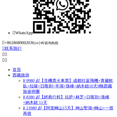

WhatsApp

+8618689002036
24小时咨询热线

联系我们




首頁
西藏旅游
¥ 9980 起
【含機票火車票】成都往返飛機+青藏軟
臥+拉薩+日喀则+羊湖+珠峰+納木錯10天9晚西藏
旅遊拼團
¥ 8380 起
【經典行程】拉萨+林芝+日喀則+珠峰
+納木錯 11天
¥ 13980 起
【阿里轉山15天】神山聖湖+轉山+一措
再措