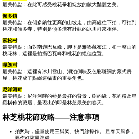
最美特點：在此可感受桃花爭相綻放的數大豔麗之美。
傾多鎮
最美特點：在傾多鎮往更高的山坡走，由高處往下拍，可拍到
桃花和傾多寺，特別是傾多溝有壯觀的冰川群來相伴。
索松村
最美特點：面對南迦巴瓦峰，脚下是雅魯藏布江，和一整山的
桃花林，這裡是拍攝巴瓦峰和桃花的絕佳位置。
嘎朗村
最美特點：這裡有冰川雪山、湖泊倒映及色彩斑讕的藏式房
屋，桃花成了點綴這幅畫的重要角色。
尼洋河畔
最美特點：尼洋河畔的藍是最好的背景，樹的綠，花的粉及星
羅棋佈的藏居，呈現出的即是林芝最美的春天。
林芝桃花節攻略——注意事項
拍照時，儘量使用三脚架、快門線操作。 且春天風多，
要作好防風準備。