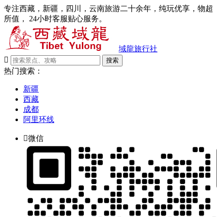
专注西藏，新疆，四川，云南旅游二十余年，纯玩优享，物超
所值， 24小时客服贴心服务。
域龍旅行社

搜索
热门搜索：
新疆
西藏
成都
阿里环线

微信