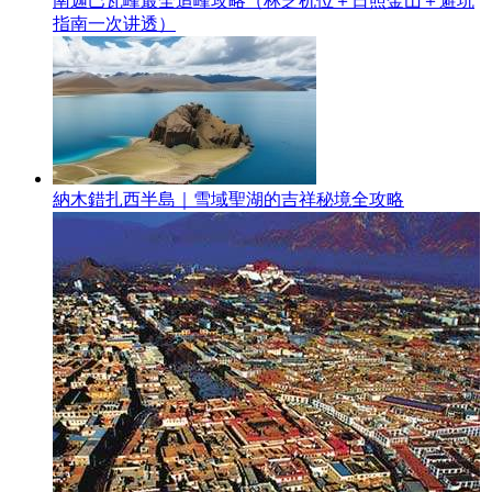
南迦巴瓦峰最全追峰攻略（林芝机位＋日照金山＋避坑
指南一次讲透）
納木錯扎西半島｜雪域聖湖的吉祥秘境全攻略