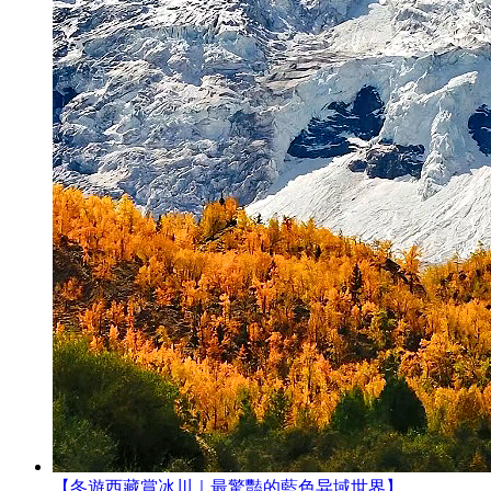
【冬遊西藏賞冰川｜最驚豔的藍色异域世界】