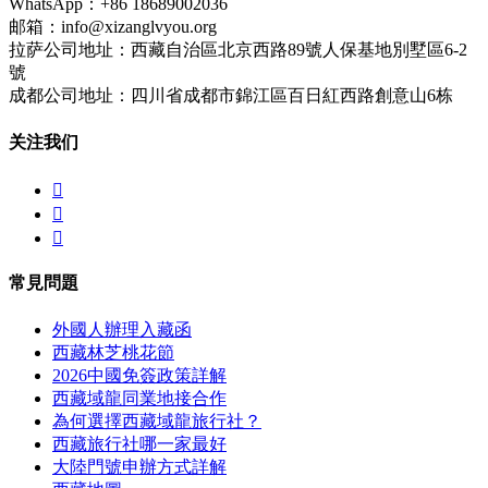
WhatsApp：+86 18689002036
邮箱：info@xizanglvyou.org
拉萨公司地址：西藏自治區北京西路89號人保基地別墅區6-2
號
成都公司地址：四川省成都市錦江區百日紅西路創意山6栋
关注我们



常見問題
外國人辦理入藏函
西藏林芝桃花節
2026中國免簽政策詳解
西藏域龍同業地接合作
為何選擇西藏域龍旅行社？
西藏旅行社哪一家最好
大陸門號申辦方式詳解