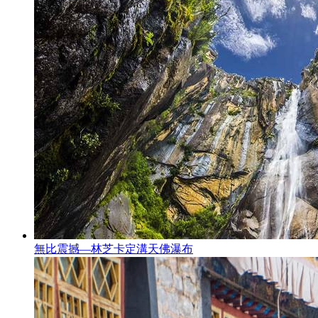
無比震撼—林芝卡定溝天佛瀑布