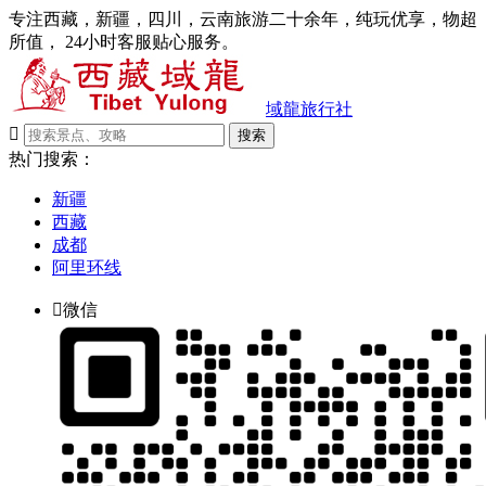
专注西藏，新疆，四川，云南旅游二十余年，纯玩优享，物超
所值， 24小时客服贴心服务。
域龍旅行社

搜索
热门搜索：
新疆
西藏
成都
阿里环线

微信