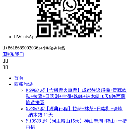

WhatsApp

+8618689002036
24小时咨询热线

联系我们




首頁
西藏旅游
¥ 9980 起
【含機票火車票】成都往返飛機+青藏軟
臥+拉薩+日喀则+羊湖+珠峰+納木錯10天9晚西藏
旅遊拼團
¥ 8380 起
【經典行程】拉萨+林芝+日喀則+珠峰
+納木錯 11天
¥ 13980 起
【阿里轉山15天】神山聖湖+轉山+一措
再措