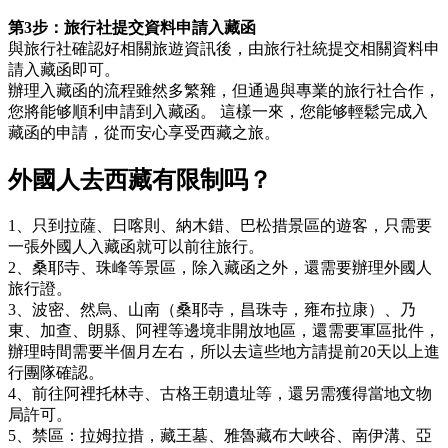
第3步：旅行社提交資料申請入藏函
與旅行社確認好相關旅遊資訊後，由旅行社統提交相關資料申
請入藏函即可。
辦理入藏函的流程雖然多繁雜，但通過與專業的旅行社合作，
您將能够順利申請到入藏函。 這樣一來，您能够輕鬆完成入
藏函的申請，從而安心享受西藏之旅。
外國人去西藏有限制吗？
1、只到拉薩、日喀則、納木錯、巴松措景區的遊客，只需要
一張外國人入藏函就可以前往旅行。
2、桑耶寺、珠峰等景區，除入藏函之外，還需要辦理外國人
旅行證。
3、波密、然烏、山南（桑耶寺，昌珠寺，雍布拉康）、乃
東、加查、朗縣、阿裡等邊境非開放地區，還需要軍區批件，
辦理時間需要半個月左右，所以去這些地方請提前20天以上進
行團隊確認。
4、前往阿裡托林寺、古格王朝遺址等，還另需獲得當地文物
局許可。
5、禁區：拉姆拉措，藏王墓、雅魯藏布大峽谷、南伊溝、亞