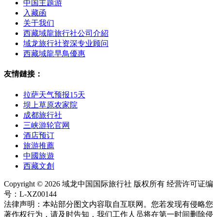
中国主题游
入藏函
关于我们
西藏域龍旅行社公司介紹
域龙旅行社资深专业顾问
西藏域龍早鳥優惠
友情鏈接：
拉萨天气预报15天
坝上草原农家院
成都旅行社
三峡游轮官网
酒店预订
旅游推薦
中國旅遊
西藏文創
Copyright © 2026 域龙中国国际旅行社 版权所有 经营许可证编
号：L-XZ00144
法律声明：本站部分图文内容取自互联网。您若发现有侵略您
著作权行为，请及时告知，我们工作人员将在第一时间删除侵