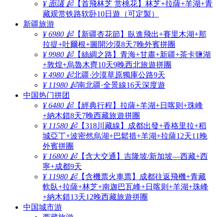
¥ 面議 起
【首飛林芝 赏桃花】林芝+拉薩+羊湖+青
藏观赏铁路软卧10日遊（可定製）
新疆旅游
¥ 6980 起
【新疆杏花節】臥進飛出+賽里木湖+那
拉提+吐爾根+圖開沙漠8天7晚外賓拼團
¥ 9980 起
【絲綢之路】青海+甘肅+新疆+茶卡鹽湖
+敦煌+烏魯木齊10天9晚西北旅遊拼團
¥ 4980 起
北疆·沙漠草原獨庫公路9天
¥ 11980 起
南北疆·全景線16天深度遊
中国热门拼团
¥ 6480 起
【經典行程】拉薩+羊湖+日喀则+珠峰
+納木錯8天7晚西藏旅遊拼團
¥ 11580 起
【318川藏線】成都出發+香格里拉+稻
城亞丁+波密然烏湖+巴鬆措+羊湖+拉薩12天11晚
外賓拼團
¥ 16800 起
【含大交通】吉隆坡/新加坡—西藏+西
寧+成都9天
¥ 11980 起
【含機票火車票】成都往返飛機+青藏
軟臥+拉薩+林芝+南迦巴瓦峰+日喀则+羊湖+珠峰
+納木錯13天12晚西藏旅遊拼團
中国城市游