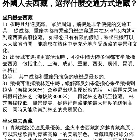
外國人去西藏，選擇什麼交通方式進藏？
坐飛機去西藏
1）省時且舒適度高。 眾所周知，飛機是非常便捷的交通工
具。 從成都、重慶等都市乘坐飛機進藏通常在3小時以內就可
到達西藏首府拉薩。 如果您只有有限的假期，乘坐飛機可以
大大節省時間，能讓您在旅途中更充分地享受西藏的美景和文
化。
2）出發城市選擇更靈活現時，可從中國大陸多個都市坐飛機
去西藏，包括北京、上海、成都、重慶、西安、廣州、昆明、
香格裡
拉等。 其中成都和重慶飛拉薩的班機是最多的。
3）飛機可選擇飛林芝中轉，緩解高反如果您擔心乘坐飛機到
拉薩（海拔3650米）會容易出現高原反應的話，可選擇先乘坐
飛機飛往林芝（海拔約3000米），再從林芝遊玩至拉薩。 林
芝海拔較低，風景優美。從這裡進藏能够最大程度的緩解高
反，同時又能欣賞到林芝的美麗景色。
坐火車去西藏
1）青藏鐵路沿途風景優美。坐火車去西藏將穿越青藏高原，
可以讓您欣賞到青藏高原上的美麗景色。 青藏鐵路沿線分佈