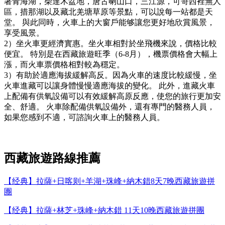
著青海湖，柴達木盆地，唐古喇山口，三江源，可哥西裡無人
區，措那湖以及藏北羌塘草原等景點，可以說每一站都是天
堂。 與此同時，火車上的大窗戶能够讓您更好地欣賞風景，
享受風景。
2）坐火車更經濟實惠。坐火車相對於坐飛機來說，價格比較
便宜。 特別是在西藏旅遊旺季（6-8月），機票價格會大幅上
漲，而火車票價格相對較為穩定。
3）有助於適應海拔緩解高反。因為火車的速度比較緩慢，坐
火車進藏可以讓身體慢慢適應海拔的變化。 此外，進藏火車
上配備有供氧設備可以有效緩解高原反應，使您的旅行更加安
全、舒適。 火車除配備供氧設備外，還有專門的醫務人員，
如果您感到不適，可諮詢火車上的醫務人員。
西藏旅遊路線推薦
【经典】拉薩+日喀则+羊湖+珠峰+納木錯8天7晚西藏旅遊拼
團
【经典】拉薩+林芝+珠峰+納木錯 11天10晚西藏旅遊拼團