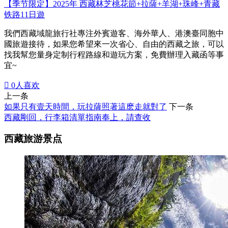
【季节限定】2025年 西藏林芝桃花節+拉薩+羊湖+珠峰+青藏
铁路11日遊
我們西藏域龍旅行社專注外賓遊客、海外華人、港澳臺同胞中
國旅遊接待，如果您希望來一次省心、自由的西藏之旅，可以
找我幫您量身定制行程路線和遊玩方案，免費辦理入藏函等事
宜~

0
人喜欢
上一条
如果只有壹天時間，玩拉薩照著這麽走就對了
下一条
西藏剛回，行李箱清單指南奉上，請查收
西藏旅游景点