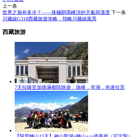
上一条
世界之巅有多冷？——珠穆朗瑪峰頂的天氣與溫度
下一条
川藏線G318西藏旅遊攻略，領略川藏線風景
西藏旅游
7天拉薩至加德滿都陸路遊：珠峰，羊湖，布達拉宮
【阿里轉山15天】神山聖湖+轉山+一措再措（可定製）