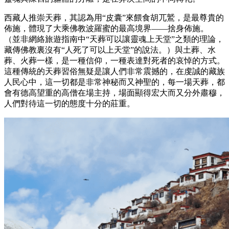
西藏人推崇天葬，其認為用“皮囊”來餵食胡兀鷲，是最尊貴的
佈施，體現了大乘佛教波羅蜜的最高境界——捨身佈施。
（並非網絡旅遊指南中“天葬可以讓靈魂上天堂”之類的理論，
藏傳佛教裏沒有“人死了可以上天堂”的說法。）與土葬、水
葬、火葬一樣，是一種信仰，一種表達對死者的哀悼的方式。
這種傳統的天葬習俗無疑是讓人們非常震撼的，在虔誠的藏族
人民心中，這一切都是非常神秘而又神聖的，每一場天葬，都
會有德高望重的高僧在場主持，場面顯得宏大而又分外肅穆，
人們對待這一切的態度十分的莊重。