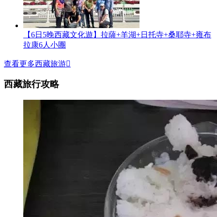
【6日5晚西藏文化遊】拉薩+羊湖+日托寺+桑耶寺+雍布
拉康6人小團
查看更多西藏旅游

西藏旅行攻略