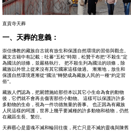
直貢寺天葬
一、天葬的意義：
崇信佛教的藏族自古就有放生和保護自然環境的習俗與觀念。
藏文古籍中有記載：吐蕃“五松”時期，松贊干布把“不殺生”定
為國法的頭條，並嚴格執行。 把不殺生列為國法的頭條，除
藏族以外世上從來沒有其它國家這樣做過。 漸漸地，放生和
保護自然環境逐漸從“國法”轉變成為藏族人民的一種“約定習
俗”。
藏族人們認為，把屍體施給那些本以其它小生命為食的動物
後，它們就不會再去傷害那些小動物。 這樣可以保護許許多
多動物的生命，視為一件功德無量的善事。 也正因為有藏族
人民這樣的呵護，世界上幾乎要滅種的許多動物和植物，仍然
在藏區生長、繁衍。
天葬覈心是靈魂不滅和輪回往復，死亡只是不滅的靈魂與陳舊