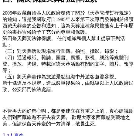
2005年西藏自治區人民政府發佈了關於《天葬管理暫行規定》
的通知，這是我國政府自1985年以來第三次專門發佈關於保護
西藏天葬臺的公告和通知，這為天葬這種藏民族擁有上千年歷
史的喪葬習俗給予了充分的尊重和保護。
第四條天葬受法律保護。 任何組織和個人禁止從事下列活
動：
（三）對天葬活動現場進行圍觀、拍照、攝影、錄影；
（四）通過報紙、雜誌、圖書、廣播、影視、網絡等媒體刊
登、播放、拷錄、轉載渲染天葬活動有關的文字、圖片、報導
等；
（五）將天葬臺作為旅遊景點組織中外遊客遊覽參觀。
第十條違反本規定，造成嚴重後果的，由縣級以上人民政府民
政、公安部門依法處罰。
不管再大的好奇心啊，都是要建立在尊重之上的，真心建議朋
友們到西藏旅遊不要去看天葬。 歡迎大家來西藏感受藏地之
美，但請保留天葬臺的一方清淨，敬畏生死。

0
人喜欢