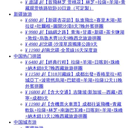
¥ 面議 起
【首飛林芝 赏桃花】林芝+拉薩+羊湖+青
藏观赏铁路软卧10日遊（可定製）
新疆旅游
¥ 6980 起
【新疆杏花節】臥進飛出+賽里木湖+那
拉提+吐爾根+圖開沙漠8天7晚外賓拼團
¥ 9980 起
【絲綢之路】青海+甘肅+新疆+茶卡鹽湖
+敦煌+烏魯木齊10天9晚西北旅遊拼團
¥ 4980 起
北疆·沙漠草原獨庫公路9天
¥ 11980 起
南北疆·全景線16天深度遊
中国热门拼团
¥ 6480 起
【經典行程】拉薩+羊湖+日喀则+珠峰
+納木錯8天7晚西藏旅遊拼團
¥ 11580 起
【318川藏線】成都出發+香格里拉+稻
城亞丁+波密然烏湖+巴鬆措+羊湖+拉薩12天11晚
外賓拼團
¥ 16800 起
【含大交通】吉隆坡/新加坡—西藏+西
寧+成都9天
¥ 11980 起
【含機票火車票】成都往返飛機+青藏
軟臥+拉薩+林芝+南迦巴瓦峰+日喀则+羊湖+珠峰
+納木錯13天12晚西藏旅遊拼團
中国城市游