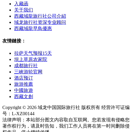
入藏函
关于我们
西藏域龍旅行社公司介紹
域龙旅行社资深专业顾问
西藏域龍早鳥優惠
友情鏈接：
拉萨天气预报15天
坝上草原农家院
成都旅行社
三峡游轮官网
酒店预订
旅游推薦
中國旅遊
西藏文創
Copyright © 2026 域龙中国国际旅行社 版权所有 经营许可证编
号：L-XZ00144
法律声明：本站部分图文内容取自互联网。您若发现有侵略您
著作权行为，请及时告知，我们工作人员将在第一时间删除侵