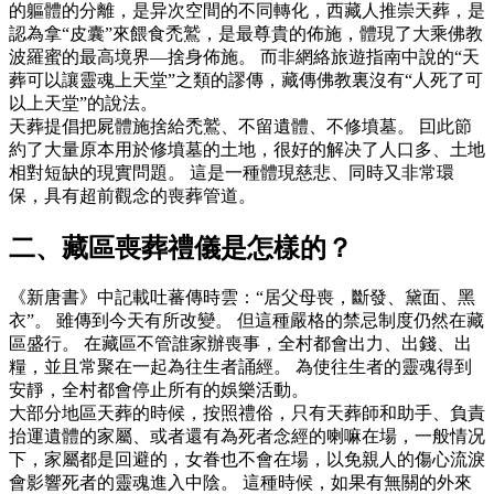
的軀體的分離，是异次空間的不同轉化，西藏人推崇天葬，是
認為拿“皮囊”來餵食禿鷲，是最尊貴的佈施，體現了大乘佛教
波羅蜜的最高境界—捨身佈施。 而非網絡旅遊指南中說的“天
葬可以讓靈魂上天堂”之類的謬傳，藏傳佛教裏沒有“人死了可
以上天堂”的說法。
天葬提倡把屍體施捨給禿鷲、不留遺體、不修墳墓。 囙此節
約了大量原本用於修墳墓的土地，很好的解决了人口多、土地
相對短缺的現實問題。 這是一種體現慈悲、同時又非常環
保，具有超前觀念的喪葬管道。
二、藏區喪葬禮儀是怎樣的？
《新唐書》中記載吐蕃傳時雲：“居父母喪，斷發、黛面、黑
衣”。 雖傳到今天有所改變。 但這種嚴格的禁忌制度仍然在藏
區盛行。 在藏區不管誰家辦喪事，全村都會出力、出錢、出
糧，並且常聚在一起為往生者誦經。 為使往生者的靈魂得到
安靜，全村都會停止所有的娛樂活動。
大部分地區天葬的時候，按照禮俗，只有天葬師和助手、負責
抬運遺體的家屬、或者還有為死者念經的喇嘛在場，一般情况
下，家屬都是回避的，女眷也不會在場，以免親人的傷心流淚
會影響死者的靈魂進入中陰。 這種時候，如果有無關的外來