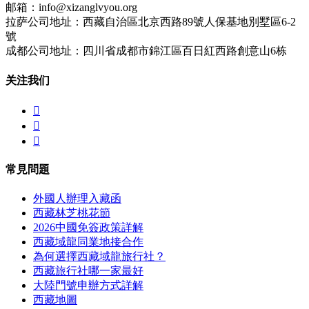
邮箱：info@xizanglvyou.org
拉萨公司地址：西藏自治區北京西路89號人保基地別墅區6-2
號
成都公司地址：四川省成都市錦江區百日紅西路創意山6栋
关注我们



常見問題
外國人辦理入藏函
西藏林芝桃花節
2026中國免簽政策詳解
西藏域龍同業地接合作
為何選擇西藏域龍旅行社？
西藏旅行社哪一家最好
大陸門號申辦方式詳解
西藏地圖