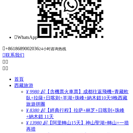

WhatsApp

+8618689002036
24小时咨询热线

联系我们




首頁
西藏旅游
¥ 9980 起
【含機票火車票】成都往返飛機+青藏軟
臥+拉薩+日喀则+羊湖+珠峰+納木錯10天9晚西藏
旅遊拼團
¥ 8380 起
【經典行程】拉萨+林芝+日喀則+珠峰
+納木錯 11天
¥ 13980 起
【阿里轉山15天】神山聖湖+轉山+一措
再措