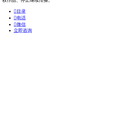
权作品、停止继续传播。

目录

电话

微信
立即咨询