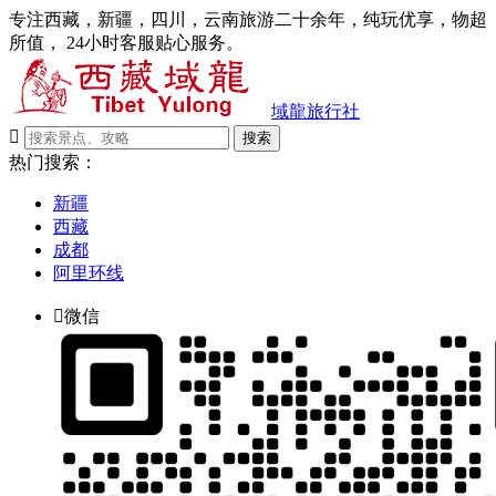
专注西藏，新疆，四川，云南旅游二十余年，纯玩优享，物超
所值， 24小时客服贴心服务。
域龍旅行社

搜索
热门搜索：
新疆
西藏
成都
阿里环线

微信