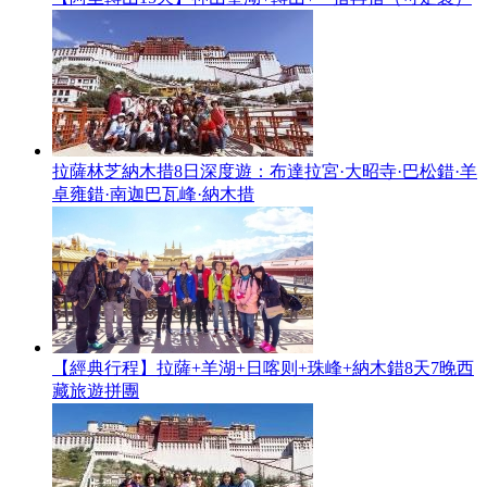
拉薩林芝納木措8日深度遊：布達拉宮·大昭寺·巴松錯·羊
卓雍錯·南迦巴瓦峰·納木措
【經典行程】拉薩+羊湖+日喀则+珠峰+納木錯8天7晚西
藏旅遊拼團