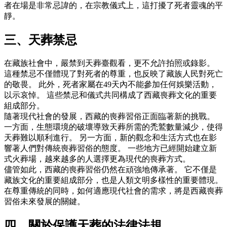
者在場是非常忌諱的，在宗教儀式上，這打擾了死者靈魂的平
靜。
三、天葬禁忌
在藏族社會中，嚴禁到天葬臺觀看，更不允許拍照或錄影。
這種禁忌不僅體現了對死者的尊重，也反映了藏族人民對死亡
的敬畏。 此外，死者家屬在49天內不能參加任何娛樂活動，
以示哀悼。 這些禁忌和儀式共同構成了西藏喪葬文化的重要
組成部分。
隨著現代社會的發展，西藏的喪葬習俗正面臨著新的挑戰。
一方面，生態環境的破壞導致天葬所需的禿鷲數量減少，使得
天葬難以順利進行。 另一方面，新的觀念和生活方式也在影
響著人們對傳統喪葬習俗的態度。 一些地方已經開始建立新
式火葬場，越來越多的人選擇更為現代的喪葬方式。
儘管如此，西藏的喪葬習俗仍然在頑強地傳承著。 它不僅是
藏族文化的重要組成部分，也是人類文明多樣性的重要體現。
在尊重傳統的同時，如何適應現代社會的需求，將是西藏喪葬
習俗未來發展的關鍵。
四、關於保護天葬的法律法規