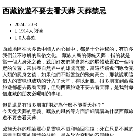
西藏旅遊不要去看天葬 天葬禁忌
2024-12-03

1914人阅读

0人喜欢
西藏地區在大多數中國人的心目中，都是十分神秘的，有許多
我們並不瞭解的風俗文化。 藏族人民的傳統天葬，指的就是
當一個人身死之後，親朋好友們就會將他的屍體放置在一個特
定的位置，來供養自然界中的雄鷹禿鷲，當這些飛禽們啄食完
人類的屍身之後，如果他們不斷盤旋的飛向高空，那就說明這
個人的靈魂也成功的升入了天堂，得以超脫。很多朋友到西藏
旅遊都想去觀看天葬，但到西藏旅遊不要去看天葬，是我對每
個進藏的朋友必囑咐的事項。
但是還是有很多朋友問我“為什麼不能看天葬？”
今天從天葬的意義、藏族的風俗等方面詳細講講為什麼西藏旅
遊不要去看天葬。
藏族天葬的理論覈心是靈魂不滅和輪回往復：死亡只是不滅的
靈魂與陳舊的軀體的分離，是在异次空間的不同轉化。