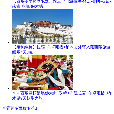
【西藏冬季藍冰限定】深度12日遊拉薩-林芝-魯朗-波密-
來古-珠峰-納木錯
【定制線路】拉薩+羊卓雍措+納木措外賓入藏西藏旅遊
跟團4天3晚
2026西藏雪頓節展佛大典+珠峰+布達拉宮+羊卓雍措+納
木錯9天朝聖之旅
查看更多西藏旅游
