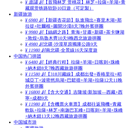
¥ 面議 起
【首飛林芝 赏桃花】林芝+拉薩+羊湖+青
藏观赏铁路软卧10日遊（可定製）
新疆旅游
¥ 6980 起
【新疆杏花節】臥進飛出+賽里木湖+那
拉提+吐爾根+圖開沙漠8天7晚外賓拼團
¥ 9980 起
【絲綢之路】青海+甘肅+新疆+茶卡鹽湖
+敦煌+烏魯木齊10天9晚西北旅遊拼團
¥ 4980 起
北疆·沙漠草原獨庫公路9天
¥ 11980 起
南北疆·全景線16天深度遊
中国热门拼团
¥ 6480 起
【經典行程】拉薩+羊湖+日喀则+珠峰
+納木錯8天7晚西藏旅遊拼團
¥ 11580 起
【318川藏線】成都出發+香格里拉+稻
城亞丁+波密然烏湖+巴鬆措+羊湖+拉薩12天11晚
外賓拼團
¥ 16800 起
【含大交通】吉隆坡/新加坡—西藏+西
寧+成都9天
¥ 11980 起
【含機票火車票】成都往返飛機+青藏
軟臥+拉薩+林芝+南迦巴瓦峰+日喀则+羊湖+珠峰
+納木錯13天12晚西藏旅遊拼團
中国城市游