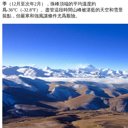
季（12月至次年2月），珠峰頂端的平均溫度約
爲-36°C（-32.8°F）。盡管這段時間山峰被湛藍的天空和雪景
裝點，但嚴寒和強風讓條件尤爲艱險。