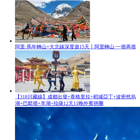
阿里·馬年轉山+大北線深度遊15天丨阿里轉山·一措再措
【318川藏線】成都出發+香格里拉+稻城亞丁+波密然烏
湖+巴鬆措+羊湖+拉薩12天11晚外賓拼團