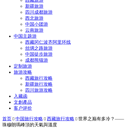
西藏旅游
新疆旅游
四川成都旅游
西北旅游
中国小团游
云南旅游
中国主题游
西藏冈仁波齐阿里环线
丝绸之路旅游
中国徒步旅游
成都熊猫游
定制旅游
旅游攻略
西藏旅行攻略
新疆旅行攻略
四川旅游攻略
入藏函
文創產品
客户评价
首页
中国旅行攻略
西藏旅行攻略
世界之巅有多冷？——



珠穆朗瑪峰頂的天氣與溫度