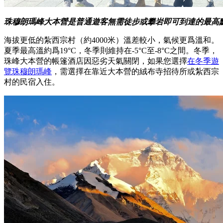
珠穆朗瑪峰大本營是普通遊客無需徒步或攀岩即可到達的最高
海拔更低的紮西宗村（約4000米）溫差較小，氣候更爲溫和。
夏季最高溫約爲19°C，冬季則維持在-5°C至-8°C之間。冬季，
珠峰大本營的帳篷酒店因惡劣天氣關閉，如果您選擇
在冬季遊
覽珠穆朗瑪峰
，需選擇在靠近大本營的絨布寺招待所或紮西宗
村的民宿入住。