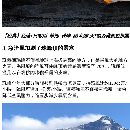
【经典】拉薩+日喀则+羊湖+珠峰+納木錯8天7晚西藏旅遊拼團
3. 急流風加劇了珠峰頂的嚴寒
珠穆朗瑪峰不僅是地球上海拔最高的地方，也是最風大的地方
之壹。飓風般的強風可使峰頂的體感溫度降至-70°C，這種低
溫足以在幾秒內凍傷裸露的皮膚。
珠峰全年大部分時間被副熱帶急流覆蓋，持續風速約120公裏/
小時，陣風可達285公裏/小時。這種強風不僅帶來極寒，還會
降低空氣壓力，進壹步減少氧氣含量。