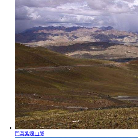
門莫紮嘎山脈