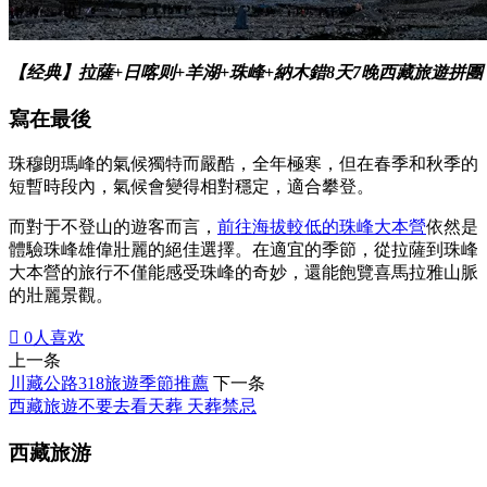
【经典】拉薩+日喀则+羊湖+珠峰+納木錯8天7晚西藏旅遊拼團
寫在最後
珠穆朗瑪峰的氣候獨特而嚴酷，全年極寒，但在春季和秋季的
短暫時段內，氣候會變得相對穩定，適合攀登。
而對于不登山的遊客而言，
前往海拔較低的珠峰大本營
依然是
體驗珠峰雄偉壯麗的絕佳選擇。在適宜的季節，從拉薩到珠峰
大本營的旅行不僅能感受珠峰的奇妙，還能飽覽喜馬拉雅山脈
的壯麗景觀。

0
人喜欢
上一条
川藏公路318旅遊季節推薦
下一条
西藏旅遊不要去看天葬 天葬禁忌
西藏旅游