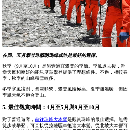
在四、五月攀登珠穆朗瑪峰或許是最好的選擇。
秋季（9月至10月）是另壹適宜攀登的季節。季風退去後，幹
燥天氣和較好的能見度爲攀登提供了理想條件。不過，相較春
季，秋季的山峰積雪較多。
冬季寒風凜冽，暴雪頻繁，攀登風險極高。夏季雖溫暖，但因
季風天氣不適合登山。
5. 最佳觀賞時間：4月至5月與9月至10月
對于普通遊客，
前往珠峰大本營
是觀賞珠峰的最佳選擇。無需
徒步或攀登，可直接從拉薩驅車抵達大本營。從北坡大本營可