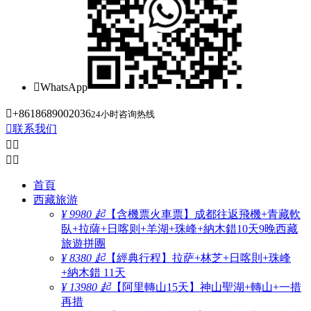

WhatsApp

+8618689002036
24小时咨询热线

联系我们




首頁
西藏旅游
¥ 9980 起
【含機票火車票】成都往返飛機+青藏軟
臥+拉薩+日喀则+羊湖+珠峰+納木錯10天9晚西藏
旅遊拼團
¥ 8380 起
【經典行程】拉萨+林芝+日喀則+珠峰
+納木錯 11天
¥ 13980 起
【阿里轉山15天】神山聖湖+轉山+一措
再措