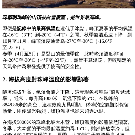
珠穆朗瑪峰的山頂被白雪覆蓋，是世界最高峰。
即便是
記錄中的最高氣溫
也遠低于冰點，峰頂夏季的平均氣溫
在-16°C（3°F）到-20°C（-4°F）之間。秋季氣溫迅速下降，到
10月至11月，峰頂溫度通常爲-27°C至-30°C（-16.6°F
至-22°F）。
春季（4月至5月）是登山的最佳季節，此時峰頂溫度徘徊
在-20°C至-30°C（-4°F至-22°F），盡管不算溫暖，但較穩定的
天氣條件爲攀登提供了較高的安全性。
2. 海拔高度對珠峰溫度的影響顯著
隨著海拔升高，氣溫會隨之下降，這壹現象被稱爲“溫度遞減
率”。通常，每升高1000米，氣溫下降約6°C。在珠峰的
8848.86米的高空，這種效應尤爲明顯。稀薄的空氣難以保留
熱量，即便陽光強烈，峰頂溫度也從未超過冰點。
在海拔5000米的珠峰北坡大本營，峰頂溫度的影響依然顯著。
冬季，大本營的平均最低溫度約爲-15°C，雖然依然寒冷，但
比峰頂的-36°C溫暖許多。夏季，大本營白天氣溫最高可達