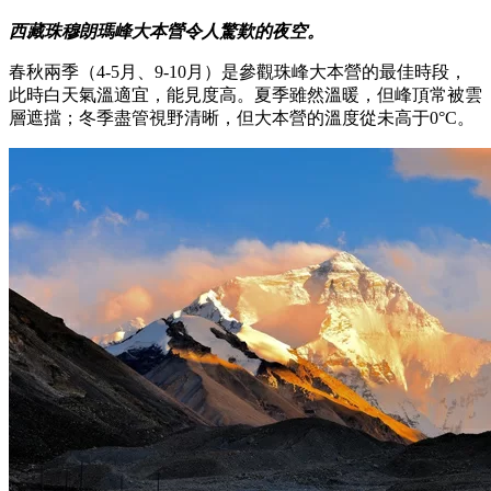
西藏珠穆朗瑪峰大本營令人驚歎的夜空。
春秋兩季（4-5月、9-10月）是參觀珠峰大本營的最佳時段，
此時白天氣溫適宜，能見度高。夏季雖然溫暖，但峰頂常被雲
層遮擋；冬季盡管視野清晰，但大本營的溫度從未高于0°C。