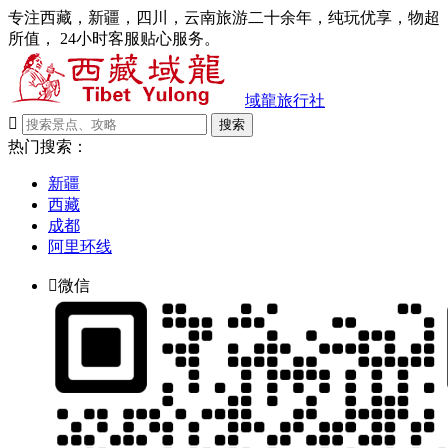
专注西藏，新疆，四川，云南旅游二十余年，纯玩优享，物超
所值， 24小时客服贴心服务。
域龍旅行社

搜索
热门搜索：
新疆
西藏
成都
阿里环线

微信