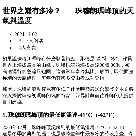
世界之巅有多冷？——珠穆朗瑪峰頂的天
氣與溫度
2024-12-02

3517人阅读

0人喜欢
如果說珠穆朗瑪峰有什麽顯著特點，那便是“高”和“冷”。作爲
世界上海拔最高的山峰，珠峰頂端的海拔高達8848.86米，被
高速運行的急流風包圍，這裏常年寒冷無比。然而，即便面臨
極端的天氣條件，每年仍有衆多登山者成功登頂。
那麽，珠峰的溫度究竟有多低？什麽時節最適合攀登？本文將
深入探討珠穆朗瑪峰的氣候特點，並爲計劃前往珠峰的人提供
實用建議。
1. 珠穆朗瑪峰頂的最低氣溫達-41°C（-42°F）
2004年12月，珠峰峰頂記錄到的最低氣溫爲-41°C（-42°F）。
這是冬季的典型氣溫，也是珠峰壹年中最寒冷的時段之壹。冬