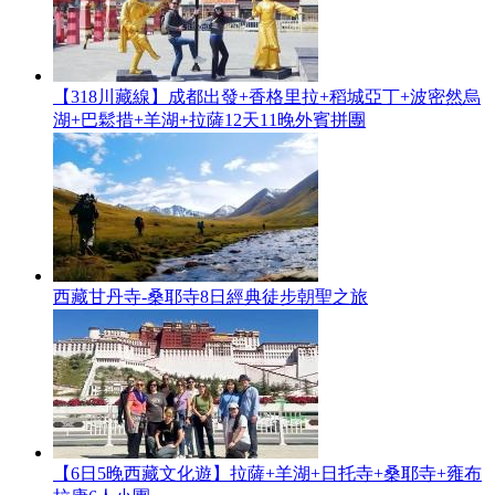
【318川藏線】成都出發+香格里拉+稻城亞丁+波密然烏
湖+巴鬆措+羊湖+拉薩12天11晚外賓拼團
西藏甘丹寺-桑耶寺8日經典徒步朝聖之旅
【6日5晚西藏文化遊】拉薩+羊湖+日托寺+桑耶寺+雍布