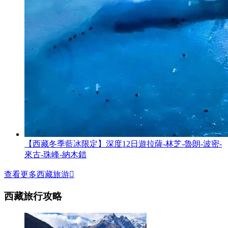
【西藏冬季藍冰限定】深度12日遊拉薩-林芝-魯朗-波密-
來古-珠峰-納木錯
查看更多西藏旅游

西藏旅行攻略