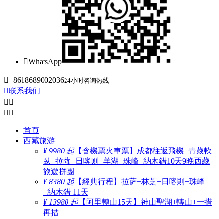

WhatsApp

+8618689002036
24小时咨询热线

联系我们




首頁
西藏旅游
¥ 9980 起
【含機票火車票】成都往返飛機+青藏軟
臥+拉薩+日喀则+羊湖+珠峰+納木錯10天9晚西藏
旅遊拼團
¥ 8380 起
【經典行程】拉萨+林芝+日喀則+珠峰
+納木錯 11天
¥ 13980 起
【阿里轉山15天】神山聖湖+轉山+一措
再措