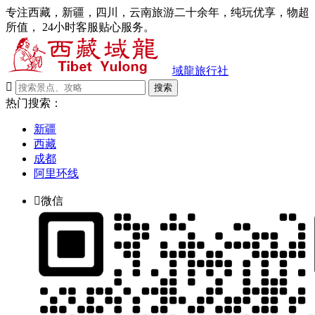
专注西藏，新疆，四川，云南旅游二十余年，纯玩优享，物超
所值， 24小时客服贴心服务。
域龍旅行社

搜索
热门搜索：
新疆
西藏
成都
阿里环线

微信