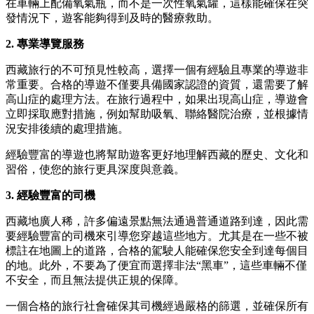
在車輛上配備氧氣瓶，而不是一次性氧氣罐，這樣能確保在突
發情況下，遊客能夠得到及時的醫療救助。
2. 專業導覽服務
西藏旅行的不可預見性較高，選擇一個有經驗且專業的導遊非
常重要。合格的導遊不僅要具備國家認證的資質，還需要了解
高山症的處理方法。在旅行過程中，如果出現高山症，導遊會
立即採取應對措施，例如幫助吸氧、聯絡醫院治療，並根據情
況安排後續的處理措施。
經驗豐富的導遊也將幫助遊客更好地理解西藏的歷史、文化和
習俗，使您的旅行更具深度與意義。
3. 經驗豐富的司機
西藏地廣人稀，許多偏遠景點無法通過普通道路到達，因此需
要經驗豐富的司機來引導您穿越這些地方。尤其是在一些不被
標註在地圖上的道路，合格的駕駛人能確保您安全到達每個目
的地。此外，不要為了便宜而選擇非法“黑車”，這些車輛不僅
不安全，而且無法提供正規的保障。
一個合格的旅行社會確保其司機經過嚴格的篩選，並確保所有