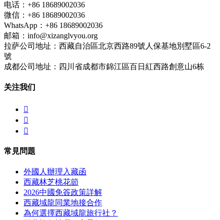
电话：+86 18689002036
微信：+86 18689002036
WhatsApp：+86 18689002036
邮箱：info@xizanglvyou.org
拉萨公司地址：西藏自治區北京西路89號人保基地別墅區6-2
號
成都公司地址：四川省成都市錦江區百日紅西路創意山6栋
关注我们



常見問題
外國人辦理入藏函
西藏林芝桃花節
2026中國免簽政策詳解
西藏域龍同業地接合作
為何選擇西藏域龍旅行社？