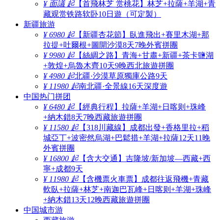
¥ 面議 起
【首飛林芝 赏桃花】林芝+拉薩+羊湖+青
藏观赏铁路软卧10日遊（可定製）
新疆旅游
¥ 6980 起
【新疆杏花節】臥進飛出+賽里木湖+那
拉提+吐爾根+圖開沙漠8天7晚外賓拼團
¥ 9980 起
【絲綢之路】青海+甘肅+新疆+茶卡鹽湖
+敦煌+烏魯木齊10天9晚西北旅遊拼團
¥ 4980 起
北疆·沙漠草原獨庫公路9天
¥ 11980 起
南北疆·全景線16天深度遊
中国热门拼团
¥ 6480 起
【經典行程】拉薩+羊湖+日喀则+珠峰
+納木錯8天7晚西藏旅遊拼團
¥ 11580 起
【318川藏線】成都出發+香格里拉+稻
城亞丁+波密然烏湖+巴鬆措+羊湖+拉薩12天11晚
外賓拼團
¥ 16800 起
【含大交通】吉隆坡/新加坡—西藏+西
寧+成都9天
¥ 11980 起
【含機票火車票】成都往返飛機+青藏
軟臥+拉薩+林芝+南迦巴瓦峰+日喀则+羊湖+珠峰
+納木錯13天12晚西藏旅遊拼團
中国城市游