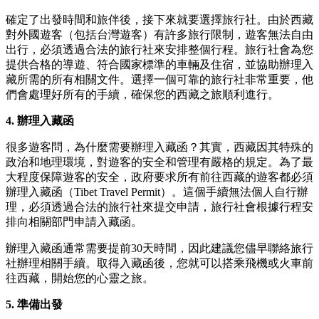
確定了出發時間和旅伴後，接下來就要選擇旅行社。由於西藏
對外國遊客（包括台灣遊客）有許多旅行限制，遊客無法自由
出行，必須透過合法的旅行社來安排整個行程。旅行社會為您
提供合格的導遊、符合國家標準的車輛及住宿，並協助辦理入
藏所需的所有相關文件。選擇一個可靠的旅行社非常重要，他
們會處理好所有的手續，確保您的西藏之旅順利進行。
4. 辦理入藏函
很多遊客問，為什麼需要辦理入藏函？其實，西藏因其特殊的
政治和地理環境，對遊客的安全和管理有嚴格的規定。為了最
大程度保障遊客的安全，政府要求所有前往西藏的遊客都必須
辦理入藏函（Tibet Travel Permit）。這個手續無法個人自行辦
理，必須透過合法的旅行社來提交申請，旅行社會根據行程安
排向相關部門申請入藏函。
辦理入藏函通常需要提前30天時間，因此建議您儘早聯絡旅行
社辦理相關手續。取得入藏函後，您就可以搭乘飛機或火車前
往西藏，開始您的心靈之旅。
5. 準備出發