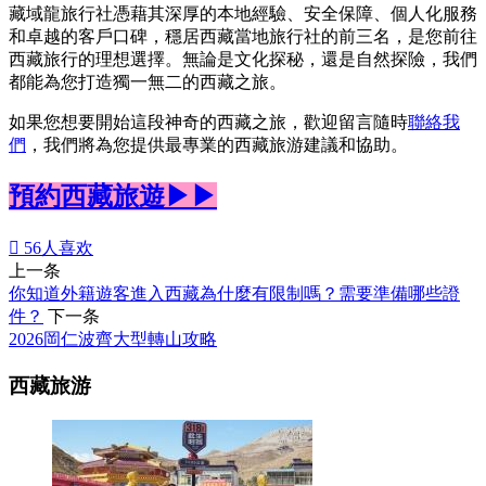
藏域龍旅行社憑藉其深厚的本地經驗、安全保障、個人化服務
和卓越的客戶口碑，穩居西藏當地旅行社的前三名，是您前往
西藏旅行的理想選擇。無論是文化探秘，還是自然探險，我們
都能為您打造獨一無二的西藏之旅。
如果您想要開始這段神奇的西藏之旅，歡迎留言隨時
聯絡我
們
，我們將為您提供最專業的西藏旅游建議和協助。
預約西藏旅遊▶▶

56
人喜欢
上一条
你知道外籍遊客進入西藏為什麼有限制嗎？需要準備哪些證
件？
下一条
2026岡仁波齊大型轉山攻略
西藏旅游