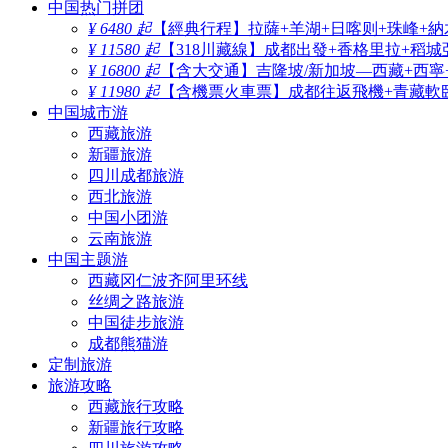
中国热门拼团
¥ 6480 起
【經典行程】拉薩+羊湖+日喀则+珠峰+納
¥ 11580 起
【318川藏線】成都出發+香格里拉+稻城
¥ 16800 起
【含大交通】吉隆坡/新加坡—西藏+西寧
¥ 11980 起
【含機票火車票】成都往返飛機+青藏軟臥
中国城市游
西藏旅游
新疆旅游
四川成都旅游
西北旅游
中国小团游
云南旅游
中国主题游
西藏冈仁波齐阿里环线
丝绸之路旅游
中国徒步旅游
成都熊猫游
定制旅游
旅游攻略
西藏旅行攻略
新疆旅行攻略