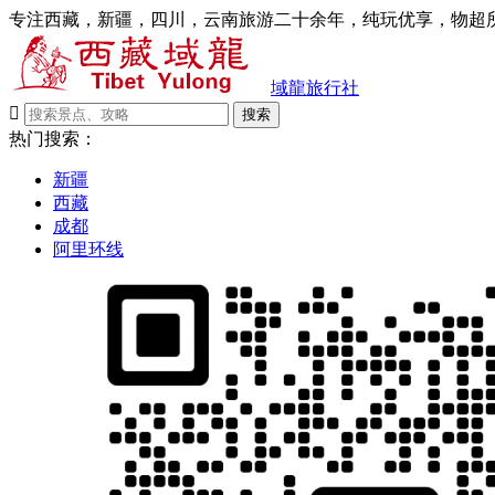
专注西藏，新疆，四川，云南旅游二十余年，纯玩优享，物超所
域龍旅行社

搜索
热门搜索：
新疆
西藏
成都
阿里环线