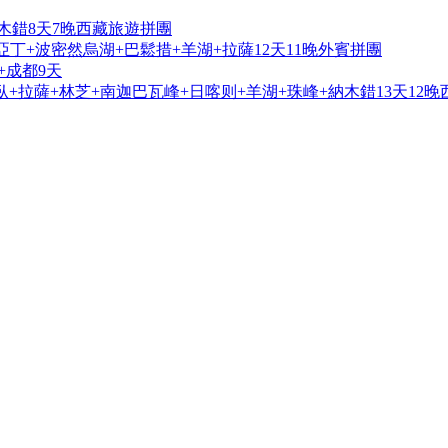
木錯8天7晚西藏旅遊拼團
亞丁+波密然烏湖+巴鬆措+羊湖+拉薩12天11晚外賓拼團
+成都9天
+拉薩+林芝+南迦巴瓦峰+日喀则+羊湖+珠峰+納木錯13天12