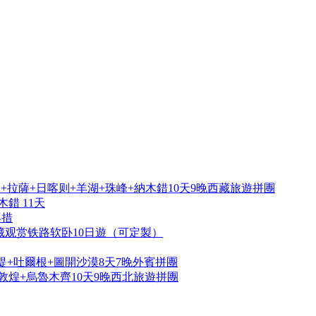
拉薩+日喀则+羊湖+珠峰+納木錯10天9晚西藏旅遊拼團
錯 11天
再措
藏观赏铁路软卧10日遊（可定製）
提+吐爾根+圖開沙漠8天7晚外賓拼團
敦煌+烏魯木齊10天9晚西北旅遊拼團