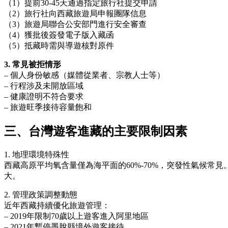
（1）提前30-45天通過指定旅行社提交申請
（2）旅行社向西藏旅遊局申報團隊信息
（3）旅遊局聯合公安部門進行安全審查
（4）獲批後簽發電子版入藏函
（5）抵藏時需與導遊核對原件
3. 常見被拒情形
– 個人身份敏感（媒體從業者、宗教人士等）
– 行程涉及未開放區域
– 健康證明不符合要求
– 旅遊旺季接待容量飽和
三、台灣遊客進藏的主要限制因素
1. 地理環境特殊性
西藏高原平均氧含量僅為海平面的60%-70%，突發性氣候常見
大。
2. 管理政策調整動態
近年西藏持續優化旅遊管理：
– 2019年限制70歲以上遊客進入阿里地區
– 2021年暫停墨脫縣境外遊客接待