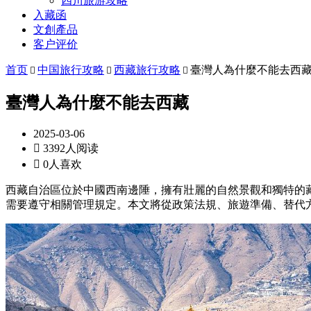
四川旅游攻略
入藏函
文創產品
客户评价
首页
中国旅行攻略
西藏旅行攻略
臺灣人為什麼不能去西



臺灣人為什麼不能去西藏
2025-03-06

3392人阅读

0人喜欢
西藏自治區位於中國西南邊陲，擁有壯麗的自然景觀和獨特的
需要遵守相關管理規定。本文將從政策法規、旅遊準備、替代