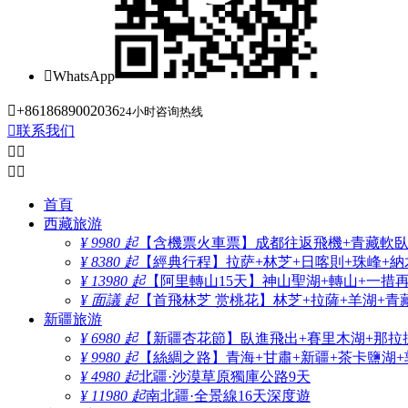

WhatsApp

+8618689002036
24小时咨询热线

联系我们




首頁
西藏旅游
¥ 9980 起
【含機票火車票】成都往返飛機+青藏軟臥+
¥ 8380 起
【經典行程】拉萨+林芝+日喀則+珠峰+納木
¥ 13980 起
【阿里轉山15天】神山聖湖+轉山+一措
¥ 面議 起
【首飛林芝 赏桃花】林芝+拉薩+羊湖+青
新疆旅游
¥ 6980 起
【新疆杏花節】臥進飛出+賽里木湖+那拉
¥ 9980 起
【絲綢之路】青海+甘肅+新疆+茶卡鹽湖+
¥ 4980 起
北疆·沙漠草原獨庫公路9天
¥ 11980 起
南北疆·全景線16天深度遊