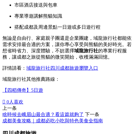
市區酒店接送與包車
專業導遊講解熊貓知識
搭配成都及周邊景點一日遊或多日遊行程
無論是自由行、家庭親子團還是企業團建，域龍旅行社都能依
需求安排最合適的方案，讓你專心享受與熊貓的美好時光。若
想省時省力、深度體驗，不妨選擇
域龍旅行社
的專業行程服
務，讓成都之旅從熊貓的微笑開始，收穫滿滿回憶。
詳情請看：
域龍旅行社四川成都旅遊瀏覽入口
域龍旅行社其他推薦路線：
【四稻傳奇】5日遊

0
人喜欢
上一条
啥時候去峨眉山最合適？看這篇就夠了
下一条
成都美食攻略｜成都必吃小吃與特色美食全指南
四川成都旅游