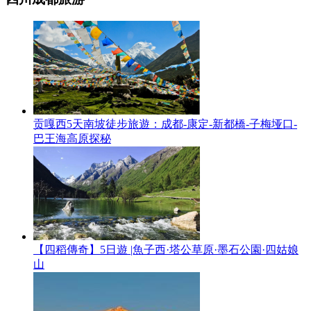
贡嘎西5天南坡徒步旅遊：成都-康定-新都橋-子梅垭口-
巴王海高原探秘
【四稻傳奇】5日遊 |魚子西·塔公草原·墨石公園·四姑娘
山