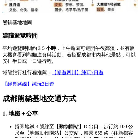
熊貓基地地圖
建議遊覽時間
平均遊覽時間約
3-5 小時
，上午進園可避開午後高溫，並有較
大機會看到熊貓進食與活動。若搭配成都市內其他景點，可以
安排半日或一日遊行程。
域龍旅行社行程推薦：
【暢遊四川】純玩7日遊
【經典路線】純玩3日遊
成都熊貓基地交通方式
1. 地鐵＋公車
搭乘地鐵 3 號線至【動物園站】D 出口，步行約 100 公
尺至【地鐵動物園站】公交站，轉乘 655 路（往新都客