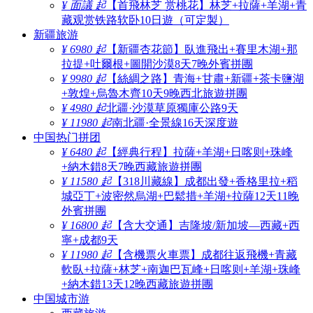
¥ 面議 起
【首飛林芝 赏桃花】林芝+拉薩+羊湖+青
藏观赏铁路软卧10日遊（可定製）
新疆旅游
¥ 6980 起
【新疆杏花節】臥進飛出+賽里木湖+那
拉提+吐爾根+圖開沙漠8天7晚外賓拼團
¥ 9980 起
【絲綢之路】青海+甘肅+新疆+茶卡鹽湖
+敦煌+烏魯木齊10天9晚西北旅遊拼團
¥ 4980 起
北疆·沙漠草原獨庫公路9天
¥ 11980 起
南北疆·全景線16天深度遊
中国热门拼团
¥ 6480 起
【經典行程】拉薩+羊湖+日喀则+珠峰
+納木錯8天7晚西藏旅遊拼團
¥ 11580 起
【318川藏線】成都出發+香格里拉+稻
城亞丁+波密然烏湖+巴鬆措+羊湖+拉薩12天11晚
外賓拼團
¥ 16800 起
【含大交通】吉隆坡/新加坡—西藏+西
寧+成都9天
¥ 11980 起
【含機票火車票】成都往返飛機+青藏
軟臥+拉薩+林芝+南迦巴瓦峰+日喀则+羊湖+珠峰
+納木錯13天12晚西藏旅遊拼團
中国城市游