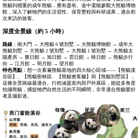
熊貓到穩重的成年熊貓，應有盡有。途中還能參觀大熊貓博物
館，深入了解牠們的生活習性、保育歷程與科研成果，適合初
次來訪的旅客。
深度全景線（約 5 小時）
路線
：南大門 → 大熊貓 6 號別墅 → 大熊貓博物館 → 成年大
熊貓別墅 → 大熊貓 2 號別墅 → 大熊貓 1 號別墅 → 大熊貓太
陽產房 → 勝日館 → 旭日館 → 雲日館 → 映日館 → 熊貓步行
街 → 江月館 → 明月館 → 望月館
特色亮點
：想一次看遍熊貓基地的四大核心區域——【熊貓溪
谷區】、【熊貓密林區、【熊貓會客廳】與【熊貓別墅區】，
這條全景路線最適合。行程涵蓋室內與戶外展區，能從多角度
拍攝熊貓，捕捉牠們自然生活的不同瞬間，非常適合熊貓愛好
者及攝影迷。