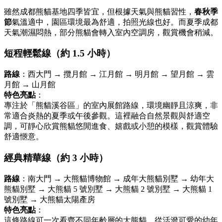
雖然成都熊貓基地四季皆宜，但根據天氣與熊貓習性，
春秋季
節
氣溫適中，園區環境最為舒適，拍照光線也好。而夏季成都
天氣潮濕悶熱，部分熊貓會轉入室內空調房，觀賞機會稍減。
短程輕鬆線（約 1.5 小時）
路線
：西大門 → 攬月館 → 江月館 → 明月館 → 望月館 → 雲
月館 → 山月館
特色亮點
：
專注於「熊貓溪谷區」的室內展館路線，環境幽靜且涼爽，非
常適合炎熱的夏季或午後參觀。這裡融合自然景觀與舒適空
調，可靜心欣賞熊貓悠閒進食、嬉戲或小憩的模樣，觀賞體驗
舒適愜意。
經典精華線（約 3 小時）
路線
：南大門 → 大熊貓博物館 → 成年大熊貓別墅 → 幼年大
熊貓別墅 → 大熊貓 5 號別墅 → 大熊貓 2 號別墅 → 大熊貓 1
號別墅 → 大熊貓太陽產房
特色亮點
：
這條路線可一次看齊不同年齡層的大熊貓，從活潑可愛的幼年