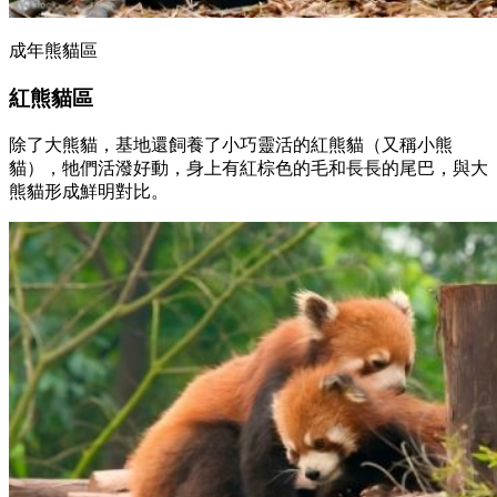
成年熊貓區
紅熊貓區
除了大熊貓，基地還飼養了小巧靈活的紅熊貓（又稱小熊
貓），牠們活潑好動，身上有紅棕色的毛和長長的尾巴，與大
熊貓形成鮮明對比。