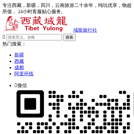
专注西藏，新疆，四川，云南旅游二十余年，纯玩优享，物超
所值， 24小时客服贴心服务。
域龍旅行社

搜索
热门搜索：
新疆
西藏
成都
阿里环线

微信