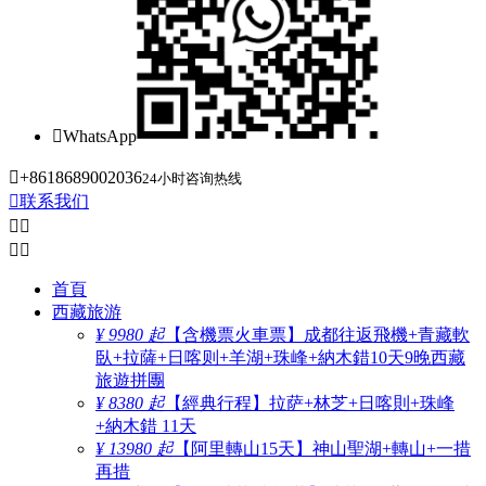

WhatsApp

+8618689002036
24小时咨询热线

联系我们




首頁
西藏旅游
¥ 9980 起
【含機票火車票】成都往返飛機+青藏軟
臥+拉薩+日喀则+羊湖+珠峰+納木錯10天9晚西藏
旅遊拼團
¥ 8380 起
【經典行程】拉萨+林芝+日喀則+珠峰
+納木錯 11天
¥ 13980 起
【阿里轉山15天】神山聖湖+轉山+一措
再措