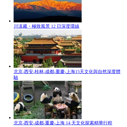
川滇藏・極致風景 12 日深度環線
北京-西安-桂林-成都-重慶-上海15天文化與自然深度體
驗
北京-西安-成都-重慶-上海 14 天文化探索精華行程