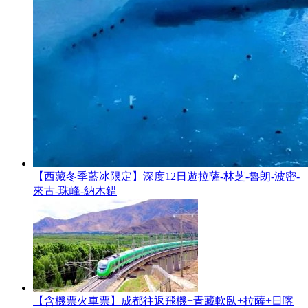
【西藏冬季藍冰限定】深度12日遊拉薩-林芝-魯朗-波密-
來古-珠峰-納木錯
【含機票火車票】成都往返飛機+青藏軟臥+拉薩+日喀