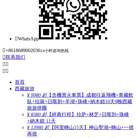

WhatsApp

+8618689002036
24小时咨询热线

联系我们




首頁
西藏旅游
¥ 9980 起
【含機票火車票】成都往返飛機+青藏軟
臥+拉薩+日喀则+羊湖+珠峰+納木錯10天9晚西藏
旅遊拼團
¥ 8380 起
【經典行程】拉萨+林芝+日喀則+珠峰
+納木錯 11天
¥ 13980 起
【阿里轉山15天】神山聖湖+轉山+一措
再措