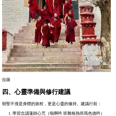
拉薩
四、心靈準備與修行建議
朝聖不僅是身體的旅程，更是心靈的修持。建議行前：
學習念誦蓮師心咒（嗡啊吽 班雜格熱班瑪色德吽）