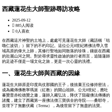
西藏蓮花生大師聖跡尋訪攻略
2025-09-12

885人阅读

0人喜欢
在西藏這片神聖的土地上，處處可見蓮花生大師（藏語稱「咕
嚕仁波切」）留下的不朽印記。這位公元8世紀將佛法帶入雪
域高原的偉大上師，其修行聖地如同散落的珍珠，鑲嵌在西藏
的壯麗山河之間。對於尋求靈性啟迪的旅行者而言，追隨蓮師
的足迹不僅是一場文化之旅，更是一次心靈的洗禮。
一、蓮花生大師與西藏的因緣
蓮花生大師原是印度烏仗那國的王子，後捨棄王位修持密法，
成為藏傳佛教寧瑪派（紅教）的開山祖師。公元8世紀，應吐
蕃贊普赤松德贊之邀，蓮師入藏弘法，降伏了阻礙佛法傳播的
諸魔，建立了西藏第一座佛法僧三寶俱全的寺院——桑耶寺，
並埋下了無數伏藏（Terma），為後世留下了無盡的法寶。