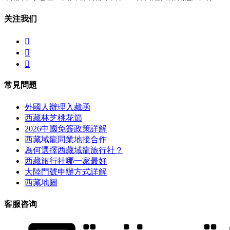
关注我们



常見問題
外國人辦理入藏函
西藏林芝桃花節
2026中國免簽政策詳解
西藏域龍同業地接合作
為何選擇西藏域龍旅行社？
西藏旅行社哪一家最好
大陸門號申辦方式詳解
西藏地圖
客服咨询