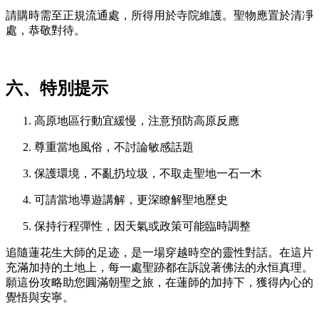
請購時需至正規流通處，所得用於寺院維護。聖物應置於清凈
處，恭敬對待。
六、特別提示
高原地區行動宜緩慢，注意預防高原反應
尊重當地風俗，不討論敏感話題
保護環境，不亂扔垃圾，不取走聖地一石一木
可請當地導遊講解，更深瞭解聖地歷史
保持行程彈性，因天氣或政策可能臨時調整
追隨蓮花生大師的足迹，是一場穿越時空的靈性對話。在這片
充滿加持的土地上，每一處聖跡都在訴說著佛法的永恒真理。
願這份攻略助您圓滿朝聖之旅，在蓮師的加持下，獲得內心的
覺悟與安寧。