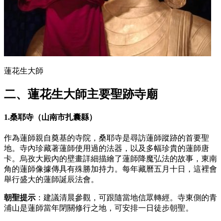
蓮花生大師
二、蓮花生大師主要聖跡寺廟
1.桑耶寺（山南市扎囊縣）
作為蓮師親自奠基的寺院，桑耶寺是尋訪蓮師蹤跡的首要聖
地。寺內珍藏著蓮師使用過的法器，以及多幅珍貴的蓮師唐
卡。烏孜大殿內的壁畫詳細描繪了蓮師降魔弘法的故事，東南
角的蓮師像據傳具有殊勝加持力。每年藏曆五月十日，這裡會
舉行盛大的蓮師誕辰法會。
朝聖提示
：建議清晨參觀，可跟隨當地信眾轉經。寺東側的青
浦山是蓮師當年閉關修行之地，可安排一日徒步朝聖。