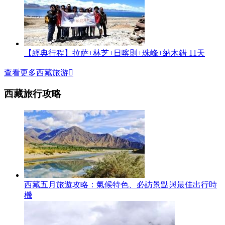
【經典行程】拉萨+林芝+日喀則+珠峰+納木錯 11天
查看更多西藏旅游

西藏旅行攻略
西藏五月旅遊攻略：氣候特色、必訪景點與最佳出行時
機