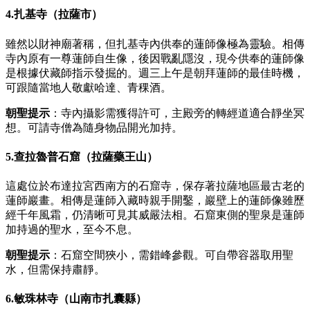
4.扎基寺（拉薩市）
雖然以財神廟著稱，但扎基寺內供奉的蓮師像極為靈驗。相傳
寺內原有一尊蓮師自生像，後因戰亂隱沒，現今供奉的蓮師像
是根據伏藏師指示發掘的。週三上午是朝拜蓮師的最佳時機，
可跟隨當地人敬獻哈達、青稞酒。
朝聖提示
：寺內攝影需獲得許可，主殿旁的轉經道適合靜坐冥
想。可請寺僧為隨身物品開光加持。
5.查拉魯普石窟（拉薩藥王山）
這處位於布達拉宮西南方的石窟寺，保存著拉薩地區最古老的
蓮師巖畫。相傳是蓮師入藏時親手開鑿，巖壁上的蓮師像雖歷
經千年風霜，仍清晰可見其威嚴法相。石窟東側的聖泉是蓮師
加持過的聖水，至今不息。
朝聖提示
：石窟空間狹小，需錯峰參觀。可自帶容器取用聖
水，但需保持肅靜。
6.敏珠林寺（山南市扎囊縣）