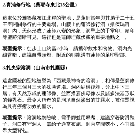
2.青浦修行地（桑耶寺東北15公里）
這處位於雅魯藏布江北岸的聖地，是蓮師當年與其弟子二十五
王臣閉關修行的主要道場。山腰上的蓮師修行洞（措傑瑪溶
洞）內，天然形成了蓮師八變的形象，洞壁上的手掌印、頭印
等聖跡清晰可見。這裡也是蓮師埋藏伏藏的重要地點之一。
朝聖提示
：徒步上山約需2小時，請攜帶飲水和食物。洞內光
線昏暗，建議自帶頭燈。附近的耶龍溝有蓮師的足印聖跡。
3.扎央宗溶洞（山南市扎囊縣）
這處隱秘的聖地被譽為「西藏最神奇的溶洞」，相傳是蓮師修
行三年三個月三天的殊勝道場。洞內結構複雜，分上中下三
層，有天然形成的蓮師像、益西措嘉佛母像以及諸多法器形狀
的鐘乳石。最令人稱奇的是洞頂自然滲出的甘露水，被信眾視
為具有療癒功效的聖水。
朝聖提示
：溶洞地勢險峻，需手腳並用攀爬，建議穿著防滑鞋
子。洞口有守洞人，需給予適當布施。洞內空間狹小，不宜攜
帶大型背包。