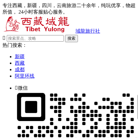
专注西藏，新疆，四川，云南旅游二十余年，纯玩优享，物超
所值， 24小时客服贴心服务。
域龍旅行社

搜索
热门搜索：
新疆
西藏
成都
阿里环线

微信