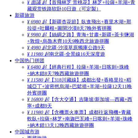
¥ 面議 起
【首飛林芝 赏桃花】林芝+拉薩+羊湖+青
藏观赏铁路软卧10日遊（可定製）
新疆旅游
¥ 6980 起
【新疆杏花節】臥進飛出+賽里木湖+那
拉提+吐爾根+圖開沙漠8天7晚外賓拼團
¥ 9980 起
【絲綢之路】青海+甘肅+新疆+茶卡鹽湖
+敦煌+烏魯木齊10天9晚西北旅遊拼團
¥ 4980 起
北疆·沙漠草原獨庫公路9天
¥ 11980 起
南北疆·全景線16天深度遊
中国热门拼团
¥ 6480 起
【經典行程】拉薩+羊湖+日喀则+珠峰
+納木錯8天7晚西藏旅遊拼團
¥ 11580 起
【318川藏線】成都出發+香格里拉+稻
城亞丁+波密然烏湖+巴鬆措+羊湖+拉薩12天11晚
外賓拼團
¥ 16800 起
【含大交通】吉隆坡/新加坡—西藏+西
寧+成都9天
¥ 11980 起
【含機票火車票】成都往返飛機+青藏
軟臥+拉薩+林芝+南迦巴瓦峰+日喀则+羊湖+珠峰
+納木錯13天12晚西藏旅遊拼團
中国城市游