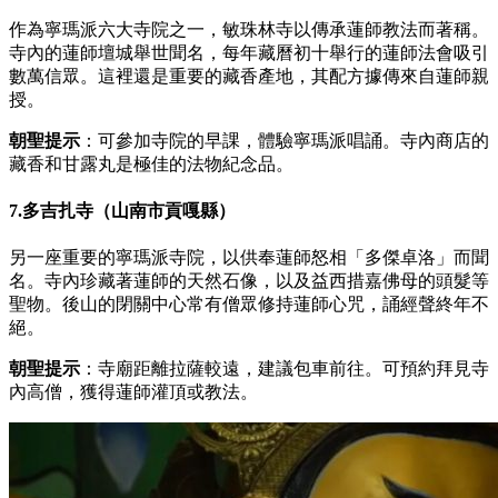
作為寧瑪派六大寺院之一，敏珠林寺以傳承蓮師教法而著稱。
寺內的蓮師壇城舉世聞名，每年藏曆初十舉行的蓮師法會吸引
數萬信眾。這裡還是重要的藏香產地，其配方據傳來自蓮師親
授。
朝聖提示
：可參加寺院的早課，體驗寧瑪派唱誦。寺內商店的
藏香和甘露丸是極佳的法物紀念品。
7.多吉扎寺（山南市貢嘎縣）
另一座重要的寧瑪派寺院，以供奉蓮師怒相「多傑卓洛」而聞
名。寺內珍藏著蓮師的天然石像，以及益西措嘉佛母的頭髮等
聖物。後山的閉關中心常有僧眾修持蓮師心咒，誦經聲終年不
絕。
朝聖提示
：寺廟距離拉薩較遠，建議包車前往。可預約拜見寺
內高僧，獲得蓮師灌頂或教法。