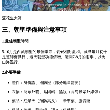
蓮花生大師
三、朝聖準備與注意事項
1.最佳朝聖時間
5-10月是西藏朝聖的最佳季節，氣候相對溫和。藏曆每月初十
是蓮師薈供日，這天朝聖功德倍增。避開7-8月的雨季，以免
山路難行。
2.必要準備
證件：身份證、邊防證（部分地區需要）
衣物：防寒外套、遮陽帽、墨鏡（高海拔紫外線強）
藥品：紅景天（預防高反）、暈車藥、腸胃藥
供品：哈達、酥油燈、凈水（供佛用）