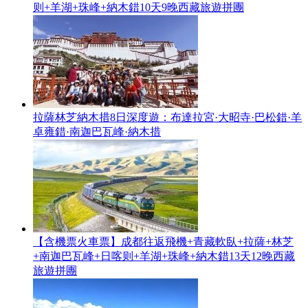
则+羊湖+珠峰+納木錯10天9晚西藏旅遊拼團
拉薩林芝納木措8日深度遊：布達拉宮·大昭寺·巴松錯·羊
卓雍錯·南迦巴瓦峰·納木措
【含機票火車票】成都往返飛機+青藏軟臥+拉薩+林芝
+南迦巴瓦峰+日喀则+羊湖+珠峰+納木錯13天12晚西藏
旅遊拼團