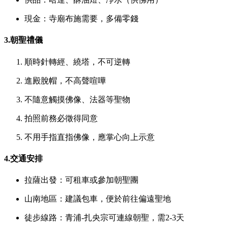
現金：寺廟布施需要，多備零錢
3.朝聖禮儀
順時針轉經、繞塔，不可逆轉
進殿脫帽，不高聲喧嘩
不隨意觸摸佛像、法器等聖物
拍照前務必徵得同意
不用手指直指佛像，應掌心向上示意
4.交通安排
拉薩出發：可租車或參加朝聖團
山南地區：建議包車，便於前往偏遠聖地
徒步線路：青浦-扎央宗可連線朝聖，需2-3天