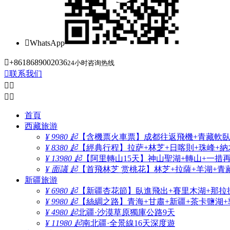

WhatsApp

+8618689002036
24小时咨询热线

联系我们




首頁
西藏旅游
¥ 9980 起
【含機票火車票】成都往返飛機+青藏軟臥+
¥ 8380 起
【經典行程】拉萨+林芝+日喀則+珠峰+納木
¥ 13980 起
【阿里轉山15天】神山聖湖+轉山+一措
¥ 面議 起
【首飛林芝 赏桃花】林芝+拉薩+羊湖+青
新疆旅游
¥ 6980 起
【新疆杏花節】臥進飛出+賽里木湖+那拉
¥ 9980 起
【絲綢之路】青海+甘肅+新疆+茶卡鹽湖+
¥ 4980 起
北疆·沙漠草原獨庫公路9天
¥ 11980 起
南北疆·全景線16天深度遊