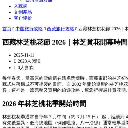
四川旅游攻略
入藏函
文創產品
客户评价
首页
中国旅行攻略
西藏旅行攻略
西藏林芝桃花節 202



西藏林芝桃花節 2026｜林芝賞花開幕
2025-11-11

2023人阅读

0人喜欢
每年春天，當高原的雪線還在遠處閃爍時，西藏東部的林芝卻
藏式村落構成不可複製的畫面。自 2002 年開始舉辦的林芝
客，這裡是一篇完整又實用的旅遊攻略，幫您把握最佳賞花期
2026 年林芝桃花季開始時間
林芝桃花季通常自每年 3 月中旬（約 3 月 15 日） 起，延
有先後差異：低海拔地區（例如嘎拉、八一沿線）通常較早盛開