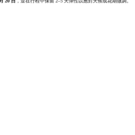
月 20 日
，並在行程中保留 2–5 天彈性以應對天候或花期微調。