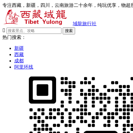
专注西藏，新疆，四川，云南旅游二十余年，纯玩优享，物超所
域龍旅行社

搜索
热门搜索：
新疆
西藏
成都
阿里环线