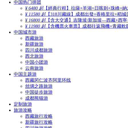
中国热门拼团
¥ 6480 起
【經典行程】拉薩+羊湖+日喀则+珠峰+納
¥ 11580 起
【318川藏線】成都出發+香格里拉+稻城
¥ 16800 起
【含大交通】吉隆坡/新加坡—西藏+西寧
¥ 11980 起
【含機票火車票】成都往返飛機+青藏軟臥
中国城市游
西藏旅游
新疆旅游
四川成都旅游
西北旅游
中国小团游
云南旅游
中国主题游
西藏冈仁波齐阿里环线
丝绸之路旅游
中国徒步旅游
成都熊猫游
定制旅游
旅游攻略
西藏旅行攻略
新疆旅行攻略