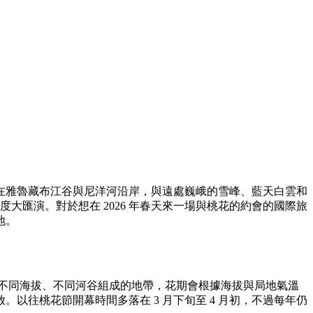
在雅魯藏布江谷與尼洋河沿岸，與遠處巍峨的雪峰、藍天白雲和
大匯演。對於想在 2026 年春天來一場與桃花的約會的國際旅
地。
園，而是由不同海拔、不同河谷組成的地帶，花期會根據海拔與局地氣溫
往桃花節開幕時間多落在 3 月下旬至 4 月初，不過每年仍