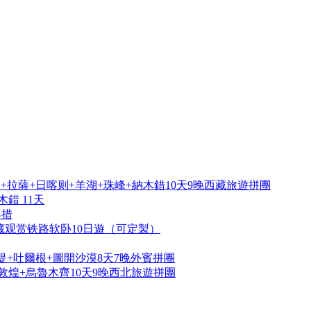
拉薩+日喀则+羊湖+珠峰+納木錯10天9晚西藏旅遊拼團
錯 11天
再措
藏观赏铁路软卧10日遊（可定製）
提+吐爾根+圖開沙漠8天7晚外賓拼團
敦煌+烏魯木齊10天9晚西北旅遊拼團