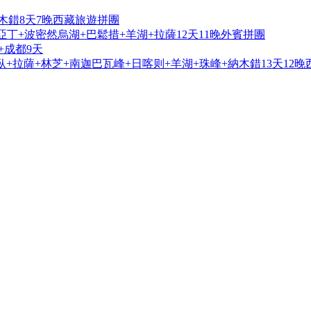
木錯8天7晚西藏旅遊拼團
亞丁+波密然烏湖+巴鬆措+羊湖+拉薩12天11晚外賓拼團
+成都9天
+拉薩+林芝+南迦巴瓦峰+日喀则+羊湖+珠峰+納木錯13天12