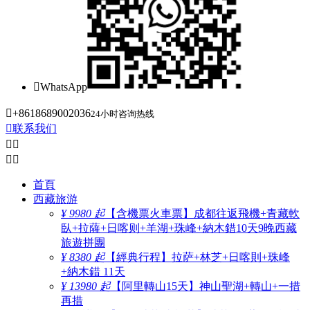

WhatsApp

+8618689002036
24小时咨询热线

联系我们




首頁
西藏旅游
¥ 9980 起
【含機票火車票】成都往返飛機+青藏軟
臥+拉薩+日喀则+羊湖+珠峰+納木錯10天9晚西藏
旅遊拼團
¥ 8380 起
【經典行程】拉萨+林芝+日喀則+珠峰
+納木錯 11天
¥ 13980 起
【阿里轉山15天】神山聖湖+轉山+一措
再措