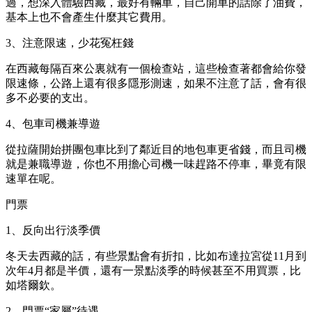
過，想深入體驗西藏，最好有輛車，自己開車的話除了油費，
基本上也不會產生什麼其它費用。
3、注意限速，少花冤枉錢
在西藏每隔百來公裏就有一個檢查站，這些檢查著都會給你發
限速條，公路上還有很多隱形測速，如果不注意了話，會有很
多不必要的支出。
4、包車司機兼導遊
從拉薩開始拼團包車比到了鄰近目的地包車更省錢，而且司機
就是兼職導遊，你也不用擔心司機一味趕路不停車，畢竟有限
速單在呢。
門票
1、反向出行淡季價
冬天去西藏的話，有些景點會有折扣，比如布達拉宮從11月到
次年4月都是半價，還有一景點淡季的時候甚至不用買票，比
如塔爾欽。
2、門票“家屬”待遇