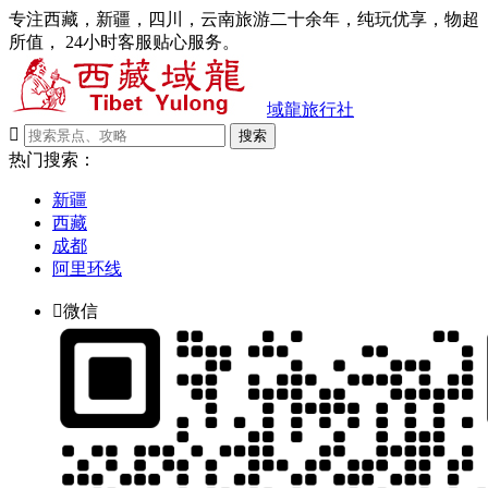
专注西藏，新疆，四川，云南旅游二十余年，纯玩优享，物超
所值， 24小时客服贴心服务。
域龍旅行社

搜索
热门搜索：
新疆
西藏
成都
阿里环线

微信