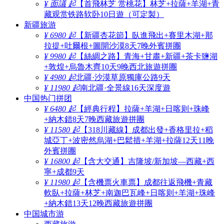
¥ 面議 起
【首飛林芝 赏桃花】林芝+拉薩+羊湖+青
藏观赏铁路软卧10日遊（可定製）
新疆旅游
¥ 6980 起
【新疆杏花節】臥進飛出+賽里木湖+那
拉提+吐爾根+圖開沙漠8天7晚外賓拼團
¥ 9980 起
【絲綢之路】青海+甘肅+新疆+茶卡鹽湖
+敦煌+烏魯木齊10天9晚西北旅遊拼團
¥ 4980 起
北疆·沙漠草原獨庫公路9天
¥ 11980 起
南北疆·全景線16天深度遊
中国热门拼团
¥ 6480 起
【經典行程】拉薩+羊湖+日喀则+珠峰
+納木錯8天7晚西藏旅遊拼團
¥ 11580 起
【318川藏線】成都出發+香格里拉+稻
城亞丁+波密然烏湖+巴鬆措+羊湖+拉薩12天11晚
外賓拼團
¥ 16800 起
【含大交通】吉隆坡/新加坡—西藏+西
寧+成都9天
¥ 11980 起
【含機票火車票】成都往返飛機+青藏
軟臥+拉薩+林芝+南迦巴瓦峰+日喀则+羊湖+珠峰
+納木錯13天12晚西藏旅遊拼團
中国城市游