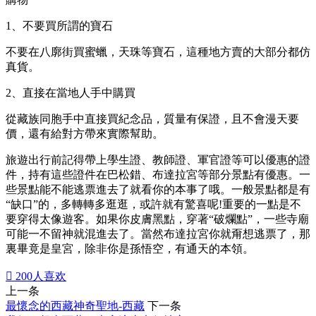
​1、不要買所謂的寶石
不要在八廓街買蜜蠟，天珠等寶石，這種地方賣的大部分都仿
真貨。
2、直接在當地人手中購買
從藏族同胞手中直接買紀念品，質量有保證，且不會漫天要
價，還有給對方帶來實際幫助。
旅遊出行前記得帶上學生證、教師證、軍官證等可以優惠的證
件，持有這些證件在巴松錯、布達拉宮等部分景點有優惠。一
些景點能不能逃票進去了就看你的本事了哦。一般景點都是有
“缺口”的，多轉轉多逛逛，或許就有驚喜呢!重要的一點是不
要穿得太像遊客。如果你皮膚黑點，穿著“破爛點”，一些寺廟
可能一不留神就混進去了。當然布達拉宮你就甭想逃票了，那
裏畢竟是皇宮，除非你是孫悟空，有通天的本領。

200
人喜欢
上一条
最懷念的西藏神奇聖地-西藏
下一条