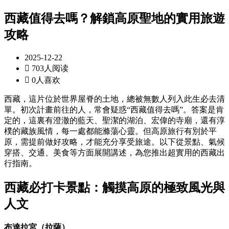
西藏值得去嗎？解鎖高原聖地的實用旅遊
攻略
2025-12-22

703人阅读

0人喜欢
西藏，這片位於世界屋脊的土地，總被無數人列入此生必去清
單。初次計畫前往的人，常會疑惑“西藏值得去嗎”。答案是肯
定的，這裏有澄澈的藍天、聖潔的湖泊、宏偉的寺廟，還有淳
樸的藏族風情，每一處都能滌蕩心靈。但高原旅行有別於平
原，需提前做好攻略，才能充分享受旅途。以下從景點、氣候
穿搭、交通、美食等方面展開講述，為您推出超實用的西藏出
行指南。
西藏必打卡景點：觸摸高原的極致風光與
人文
布達拉宮（拉薩）