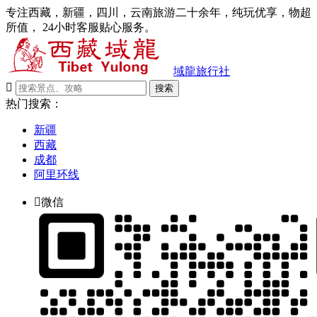
专注西藏，新疆，四川，云南旅游二十余年，纯玩优享，物超
所值， 24小时客服贴心服务。
域龍旅行社

搜索
热门搜索：
新疆
西藏
成都
阿里环线

微信