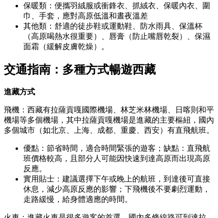
保暖類：便攜羽絨服或衝鋒衣、抓絨衣、保暖內衣、圍
巾、手套，應對高原低溫和晝夜溫差
其他類：舒適的徒步鞋或運動鞋、防水雨具、保溫杯
（高原喝熱水很重要）、唇膏（防止嘴唇乾裂）、保濕
面霜（緩解皮膚乾燥）。
交通指南：多種方式暢遊西藏
進藏方式
飛機：西藏有拉薩貢嘎國際機場、林芝米林機場、日喀則和平
機場等多個機場，其中拉薩貢嘎機場是進藏的主要樞紐，國內
多個城市（如北京、上海、成都、重慶、西安）有直飛航班。
優點：節省時間，適合時間緊張的遊客；缺點：直飛航
班價格較高，且部分人可能因快速到達高原而出現高原
反應。
實用貼士：建議選擇下午或晚上的航班，到達後可直接
休息，減少高原反應的影響；下飛機後不要劇烈運動，
走路緩慢，給身體適應的時間。
火車：進藏火車是很多遊客的首選，國內多條線路可到達拉