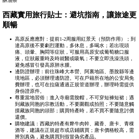
酥油茶
西藏實用旅行貼士：避坑指南，讓旅途更
順暢
高原反應應對：提前1-2周服用紅景天（預防作用）；到
達高原後不要劇烈運動，多休息，多喝水；若出現頭
痛、頭暈、胸悶等症狀，可服用高原安或葡萄糖口服
液，症狀嚴重時及時就醫或吸氧；不要立即洗澡洗頭，
避免感冒引發高原肺水腫。
邊防證辦理：前往珠峰大本營、阿裏地區、墨脫縣等邊
境地區，必須辦理邊防證。可在戶籍所在地的公安局免
費辦理，也可在拉薩通過正規管道辦理，辦理時需提供
身份證原件。
尊重當地習俗：進入寺廟需脫帽，不可穿短褲短裙；遇
到藏族同胞的宗教活動，不要圍觀或拍照；不要隨意觸
摸藏族同胞的頭部；購買特產時，若不買不要隨意討價
還價。
購物建議：西藏的特產有犛牛肉幹、藏香、唐卡、青稞
酒等，建議在正規超市或店鋪購買；唐卡價格較高，需
辨別真偽，避免購買到假冒偽劣產品。