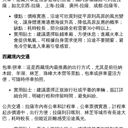
薩，如北京西-拉薩、上海-拉薩、廣州-拉薩、成都-拉薩等。
優點：價格實惠，沿途可欣賞到從平原到高原的風光變
化，讓身體逐漸適應海拔升高，降低高原反應的概率；
缺點：耗時較長，部分線路全程需要30小時以上。
實用貼士：建議選擇臥鋪車廂，方便休息；進藏火車上
會提供氧氣，可根據自身需求使用；沿途不要開窗，避
免冷空氣進入車廂引發感冒。
西藏境內交通
包車/拼車：這是西藏境內最推薦的出行方式，尤其是前往納
木錯、羊湖、林芝、珠峰大本營等景點，包車或拼車靈活方
便，可隨時停車拍照。
實用貼士：建議選擇正規旅行社或平臺的車輛，簽訂詳
細合同，明確行程和停留時間，避免糾紛。
公共交通：拉薩市內有公車和計程車，公車票價實惠，計程車
起步價適中，出行方便；拉薩到日喀則、林芝等城市有長途大
巴，耗時較長，但能近距離感受沿途風光。