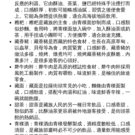
反應的利器。它由酥油、茶葉、鹽巴經特殊手法攪打而
成，口感醇厚，初飲可能略感油膩，習慣之後便會愛
上。它能為身體提供熱量，適合高海拔地區飲用。
糌粑：糌粑是藏族的主食，由青稞面炒制而成，口感類
似炒麵。食用時，將青稞面放入碗中，加入酥油茶或奶
茶，用手捏成小團即可，方便攜帶，適合旅途充饑。
藏香豬：藏香豬是西藏的特色食材，生長在高原草甸，
以蟲草、貝母等為食，肉質緊實，口感鮮香。藏香豬的
做法多樣，燒烤、燉煮均可，燒烤藏香豬外皮酥脆，內
裏多汁，是很多遊客的心頭好。
犛牛肉幹：犛牛肉是高原的標誌性食材，犛牛肉幹採用
風乾工藝製作，肉質有嚼勁，味道鮮美，是極佳的旅途
零食。
藏面：藏面是拉薩街頭常見的小吃，麵條由青稞面製
成，口感勁道，搭配牛肉湯和紅油，味道鮮香辛辣，一
碗就能飽腹。
甜茶：甜茶是藏族人民的另一種日常飲品，口感香甜，
類似奶茶，比酥油茶更容易被外地遊客接受，是街頭茶
館的熱銷品。
青稞酒：青稞酒由青稞發酵製成，酒精度數較低，口感
清甜，是藏族節慶時必不可少的飲品，適量飲用能感受