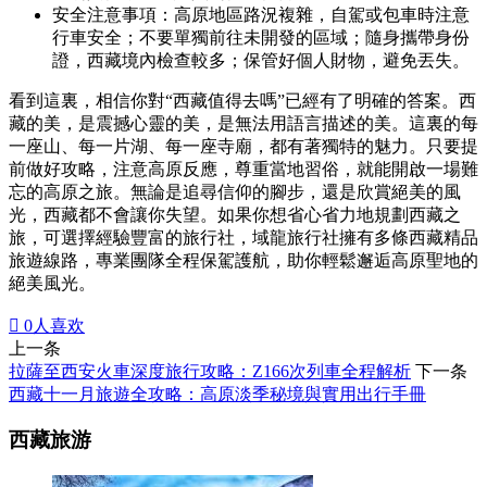
安全注意事項：高原地區路況複雜，自駕或包車時注意
行車安全；不要單獨前往未開發的區域；隨身攜帶身份
證，西藏境內檢查較多；保管好個人財物，避免丟失。
看到這裏，相信你對“西藏值得去嗎”已經有了明確的答案。西
藏的美，是震撼心靈的美，是無法用語言描述的美。這裏的每
一座山、每一片湖、每一座寺廟，都有著獨特的魅力。只要提
前做好攻略，注意高原反應，尊重當地習俗，就能開啟一場難
忘的高原之旅。無論是追尋信仰的腳步，還是欣賞絕美的風
光，西藏都不會讓你失望。如果你想省心省力地規劃西藏之
旅，可選擇經驗豐富的旅行社，域龍旅行社擁有多條西藏精品
旅遊線路，專業團隊全程保駕護航，助你輕鬆邂逅高原聖地的
絕美風光。

0
人喜欢
上一条
拉薩至西安火車深度旅行攻略：Z166次列車全程解析
下一条
西藏十一月旅遊全攻略：高原淡季秘境與實用出行手冊
西藏旅游