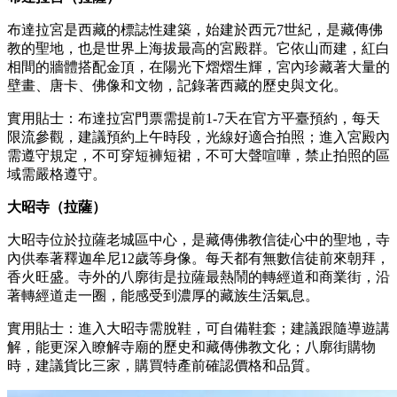
布達拉宮是西藏的標誌性建築，始建於西元7世紀，是藏傳佛
教的聖地，也是世界上海拔最高的宮殿群。它依山而建，紅白
相間的牆體搭配金頂，在陽光下熠熠生輝，宮內珍藏著大量的
壁畫、唐卡、佛像和文物，記錄著西藏的歷史與文化。
實用貼士：布達拉宮門票需提前1-7天在官方平臺預約，每天
限流參觀，建議預約上午時段，光線好適合拍照；進入宮殿內
需遵守規定，不可穿短褲短裙，不可大聲喧嘩，禁止拍照的區
域需嚴格遵守。
大昭寺（拉薩）
大昭寺位於拉薩老城區中心，是藏傳佛教信徒心中的聖地，寺
內供奉著釋迦牟尼12歲等身像。每天都有無數信徒前來朝拜，
香火旺盛。寺外的八廓街是拉薩最熱鬧的轉經道和商業街，沿
著轉經道走一圈，能感受到濃厚的藏族生活氣息。
實用貼士：進入大昭寺需脫鞋，可自備鞋套；建議跟隨導遊講
解，能更深入瞭解寺廟的歷史和藏傳佛教文化；八廓街購物
時，建議貨比三家，購買特產前確認價格和品質。