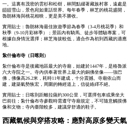
一。這裏有茂密的雲杉和松樹，林間點綴著藏族村寨，遠處是
皚皚雪山，景色宛如童話世界。每年春季，林芝的桃花盛開，
魯朗林海與桃花相映，更是美不勝收。
實用貼士：魯朗林海最佳旅遊季節為春季（3-4月桃花季）和
秋季（9-10月彩林季）；景區內有騎馬、徒步等體驗專案，可
根據自身情況選擇；林芝海拔較低，適合作為初到西藏的適應
地。
紮什倫布寺（日喀則）
紮什倫布寺是後藏地區最大的寺廟，始建於1447年，是格魯派
六大寺院之一。寺內供奉著世界上最大的銅佛坐像——強巴
佛，佛像高26.2米，耗時11年建成，十分震撼。寺廟依山而
建，建築氣勢恢宏，周圍的轉經道上，信徒絡繹不絕。
實用貼士：日喀則距離拉薩約300公里，可選擇包車或乘坐大
巴前往；紮什倫布寺參觀時需遵守寺廟規定，不可隨意觸摸佛
像和文物；寺內臺階較多，建議穿舒適的鞋子。
西藏氣候與穿搭攻略：應對高原多變天氣