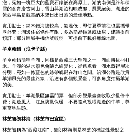
澈，宛如一塊巨大的藍寶石鑲嵌在高原上。湖的南側是終年積
雪的念青唐古喇山，雪山與湖泊相映成趣，風景絕美。湖邊的
紮西半島是觀賞納木錯日出日落的最佳地點。
實用貼士：納木錯海拔較高，氣溫低，即使夏季前往也需攜帶
厚外套；湖邊住宿條件有限，多為簡易帳篷或板房，建議提前
預訂；部分區域手機信號較弱，可提前下載好離線地圖。
羊卓雍錯（浪卡子縣）
羊卓雍錯簡稱羊湖，同樣是西藏三大聖湖之一，湖面海拔4441
米。羊湖的湖水顏色會隨光線變化，從遠處看，湖水藍得層次
分明，宛如一條藍色的絲帶蜿蜒在群山之間。沿湖公路是欣賞
羊湖風光的最佳路線，沿途有多個觀景臺，可多角度拍攝羊湖
的美。
實用貼士：羊湖景區無需門票，但部分觀景臺會收取少量停車
費；湖邊風大，注意防風保暖；不要隨意投喂湖邊的牛羊，尊
重當地生態。
林芝魯朗林海（林芝市巴宜區）
林芝被稱為“西藏江南”，魯朗林海則是林芝的標誌性景點之