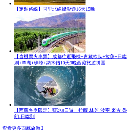
【定製路線】阿里北線攝影遊16天15晚
【含機票火車票】成都往返飛機+青藏軟臥+拉薩+日喀
则+羊湖+珠峰+納木錯10天9晚西藏旅遊拼團
【西藏冬季限定】藍冰8日遊丨拉薩-林芝-波密-來古-魯
朗-日喀則
查看更多西藏旅游
