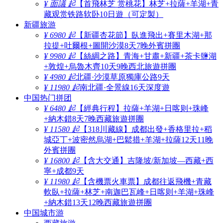
¥ 面議 起
【首飛林芝 赏桃花】林芝+拉薩+羊湖+青
藏观赏铁路软卧10日遊（可定製）
新疆旅游
¥ 6980 起
【新疆杏花節】臥進飛出+賽里木湖+那
拉提+吐爾根+圖開沙漠8天7晚外賓拼團
¥ 9980 起
【絲綢之路】青海+甘肅+新疆+茶卡鹽湖
+敦煌+烏魯木齊10天9晚西北旅遊拼團
¥ 4980 起
北疆·沙漠草原獨庫公路9天
¥ 11980 起
南北疆·全景線16天深度遊
中国热门拼团
¥ 6480 起
【經典行程】拉薩+羊湖+日喀则+珠峰
+納木錯8天7晚西藏旅遊拼團
¥ 11580 起
【318川藏線】成都出發+香格里拉+稻
城亞丁+波密然烏湖+巴鬆措+羊湖+拉薩12天11晚
外賓拼團
¥ 16800 起
【含大交通】吉隆坡/新加坡—西藏+西
寧+成都9天
¥ 11980 起
【含機票火車票】成都往返飛機+青藏
軟臥+拉薩+林芝+南迦巴瓦峰+日喀则+羊湖+珠峰
+納木錯13天12晚西藏旅遊拼團
中国城市游