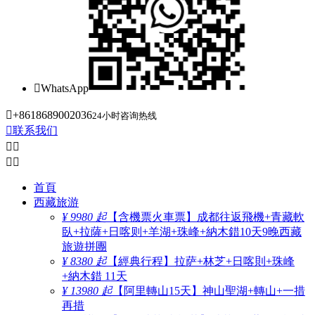

WhatsApp

+8618689002036
24小时咨询热线

联系我们




首頁
西藏旅游
¥ 9980 起
【含機票火車票】成都往返飛機+青藏軟
臥+拉薩+日喀则+羊湖+珠峰+納木錯10天9晚西藏
旅遊拼團
¥ 8380 起
【經典行程】拉萨+林芝+日喀則+珠峰
+納木錯 11天
¥ 13980 起
【阿里轉山15天】神山聖湖+轉山+一措
再措