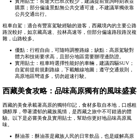
實用貼士：長途大巴班次較少，建議提前查詢時刻表並
購票；部分偏遠景點無公共交通可達，不建議單獨依靠
公共交通出行。
租車自駕：適合有豐富駕駛經驗的遊客，西藏境內的主要公路
路況較好，如京藏高速、拉林高速等，但部分偏遠路段路況複
雜，山路較多。
優點：行程自由，可隨時調整路線；缺點：高原駕駛對
體力和技術要求高，且部分地區需要辦理邊防證。
實用貼士：租車時選擇性能好的車輛，建議四驅SUV；
自駕前提前規劃路線，下載離線地圖；遵守交通規則，
高原地區彎道多，切勿超速行駛。
西藏美食攻略：品味高原獨有的風味盛宴
西藏的美食承載著高原的獨特印記，食材多取自本地，口感粗
獷醇厚，帶著濃郁的藏族風情，是西藏之旅中不可錯過的體
驗。以下是必嘗美食及實用貼士，幫助你更好地品味高原風
味。
酥油茶：酥油茶是藏族人民的日常飲品，也是緩解高原