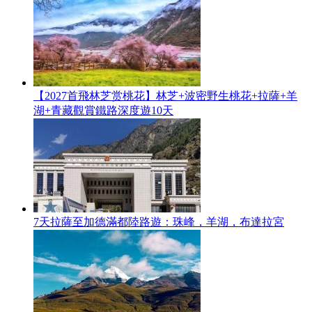
【2027首飛林芝赏桃花】林芝+波密野生桃花+拉薩+羊
湖+青藏觀賞鐵路深度遊10天
7天拉薩至加德滿都陸路遊：珠峰，羊湖，布達拉宮