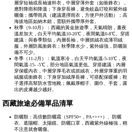
層穿短袖或長袖速幹衣，中層穿薄外套（如衝鋒衣），
應對降雨和降溫；下身穿長褲，避免蚊蟲叮咬和紫外線
曬傷；攜帶雨具（建議選擇雨衣，方便戶外活動）；高
海拔地區如納木錯，需額外攜帶厚外套。
秋季（9-10月）：西藏的黃金旅遊季，天氣晴朗，晝夜
溫差加大，白天平均氣溫10-20℃，夜間氣溫0-8℃。穿搭
建議：與春季類似，內層長袖，中層抓絨衣或薄羽絨
服，外層防風衝鋒衣；秋季降水少，紫外線強，防曬裝
備不可少。
冬季（11-2月）：氣溫寒冷，白天平均氣溫-5-10℃，夜
間氣溫-15- -5℃，部分地區氣溫更低。穿搭建議：內層
穿保暖內衣，中層穿厚毛衣或抓絨衣，外層穿厚重的羽
絨服或衝鋒衣；下身穿加絨厚長褲，可搭配保暖褲；鞋
子選擇高幫防水雪地靴；佩戴厚帽子、圍巾、手套，露
出的皮膚越少越好。
西藏旅途
必備單品清單
防曬類：高倍數防曬霜（SPF50+，PA++++）、防曬
衣、遮陽帽、太陽鏡、防曬口罩，西藏紫外線極強，稍
不注意就會曬傷。