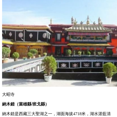
大昭寺
納木錯（當雄縣/班戈縣）
納木錯是西藏三大聖湖之一，湖面海拔4718米，湖水湛藍清