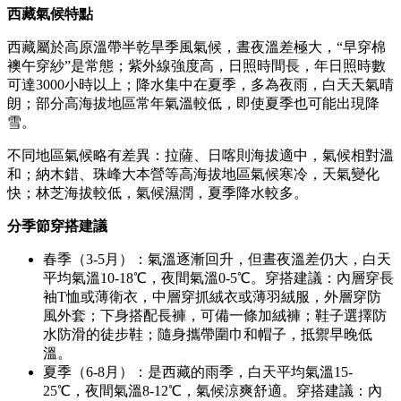
西藏氣候特點
西藏屬於高原溫帶半乾旱季風氣候，晝夜溫差極大，“早穿棉
襖午穿紗”是常態；紫外線強度高，日照時間長，年日照時數
可達3000小時以上；降水集中在夏季，多為夜雨，白天天氣晴
朗；部分高海拔地區常年氣溫較低，即使夏季也可能出現降
雪。
不同地區氣候略有差異：拉薩、日喀則海拔適中，氣候相對溫
和；納木錯、珠峰大本營等高海拔地區氣候寒冷，天氣變化
快；林芝海拔較低，氣候濕潤，夏季降水較多。
分季節穿搭建議
春季（3-5月）：氣溫逐漸回升，但晝夜溫差仍大，白天
平均氣溫10-18℃，夜間氣溫0-5℃。穿搭建議：內層穿長
袖T恤或薄衛衣，中層穿抓絨衣或薄羽絨服，外層穿防
風外套；下身搭配長褲，可備一條加絨褲；鞋子選擇防
水防滑的徒步鞋；隨身攜帶圍巾和帽子，抵禦早晚低
溫。
夏季（6-8月）：是西藏的雨季，白天平均氣溫15-
25℃，夜間氣溫8-12℃，氣候涼爽舒適。穿搭建議：內