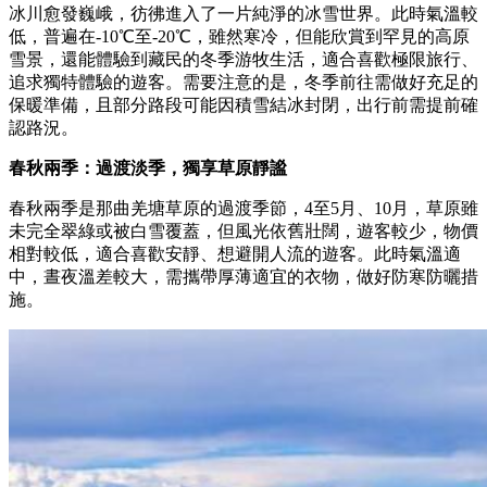
冰川愈發巍峨，彷彿進入了一片純淨的冰雪世界。此時氣溫較
低，普遍在-10℃至-20℃，雖然寒冷，但能欣賞到罕見的高原
雪景，還能體驗到藏民的冬季游牧生活，適合喜歡極限旅行、
追求獨特體驗的遊客。需要注意的是，冬季前往需做好充足的
保暖準備，且部分路段可能因積雪結冰封閉，出行前需提前確
認路況。
春秋兩季：過渡淡季，獨享草原靜謐
春秋兩季是那曲羌塘草原的過渡季節，4至5月、10月，草原雖
未完全翠綠或被白雪覆蓋，但風光依舊壯闊，遊客較少，物價
相對較低，適合喜歡安靜、想避開人流的遊客。此時氣溫適
中，晝夜溫差較大，需攜帶厚薄適宜的衣物，做好防寒防曬措
施。