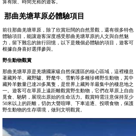
算有限、時間充裕的遊客。
那曲羌塘草原必體驗項目
前往那曲羌塘草原，除了欣賞壯闊的自然景觀，還有很多特色
體驗項目，能讓遊客深度感受那曲羌塘草原的人文與自然魅
力，留下難忘的旅行回憶，以下是幾個必體驗的項目，遊客可
根據自身喜好選擇參與。
野生動物觀賞
那曲羌塘草原是羌塘國家級自然保護區的核心區域，這裡棲息
著藏羚羊、藏野驢、野氂牛、雪豹等多種珍稀野生動物，其中
藏羚羊數量已達20多萬隻，是世界上藏羚羊最集中的棲息地之
一。遊客可在草原上遠距離觀賞野生動物，它們在草原上自由
覓食、馳騁，展現出原始的生命活力。觀賞時需注意保持至少
50米以上的距離，切勿大聲喧嘩、下車追逐、投喂食物，保護
野生動物的生存環境，做到文明觀賞。