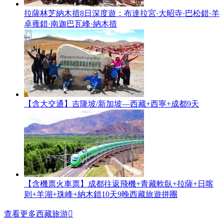
拉薩林芝納木措8日深度遊：布達拉宮·大昭寺·巴松錯·羊
卓雍錯·南迦巴瓦峰·納木措
【含大交通】吉隆坡/新加坡—西藏+西寧+成都9天
【含機票火車票】成都往返飛機+青藏軟臥+拉薩+日喀
则+羊湖+珠峰+納木錯10天9晚西藏旅遊拼團
查看更多西藏旅游
