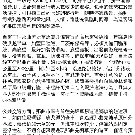
而定，一般每天800元至1200元，可拼車也可包車，拼車能節
省費用，適合獨自出行或人數較少的遊客。包車的優勢在於靈
活便捷，可根據自己的喜好調整行程，隨時停靠觀景、拍照，
司機熟悉路況和當地風土人情，還能充當臨時嚮導，為遊客講
解那曲羌塘草原的相關故事。
自駕前往那曲羌塘草原需具備豐富的高原駕駛經驗，建議選擇
硬派越野車，如豐田陸巡、三菱帕傑羅等，必須具備四驅系
統、高底盤，最好加裝防滑鏈、底盤護板，出發前徹底檢修車
輛，檢查輪胎、電瓶、防凍液等，確保車輛狀況良好。自駕路
線可從那曲市區出發，沿109國道轉301省道行駛，全程約100
公里至200公里，耗時2至3小時，沿途路況較好，但部分路段
為夯土、石子路，坑窪不平，需減速慢行。需要注意的是，前
往羌塘國家級自然保護區核心區、緩衝區需提前向當地林業和
草原局申請通行證，未經許可擅自進入屬於違法行為，且無人
區大部分區域無手機信號，需提前下載離線地圖，攜帶手持
GPS導航儀。
公共交通方面，那曲市區有前往羌塘草原週邊鄉鎮的短途班
車，如前往尼瑪縣、班戈縣的班車，會途經那曲羌塘草原部分
區域，票價約30元至50元，但班車班次較少，停靠站點固定，
靈活性差，不適合想深度遊玩那曲羌塘草原的遊客，僅適合預