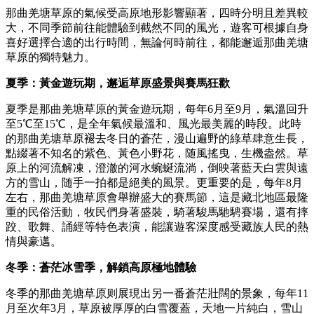
那曲羌塘草原的氣候受高原地形影響顯著，四時分明且差異較
大，不同季節前往能體驗到截然不同的風光，遊客可根據自身
喜好選擇合適的出行時間，無論何時前往，都能邂逅那曲羌塘
草原的獨特魅力。
夏季：黃金遊玩期，邂逅草原盛景與賽馬狂歡
夏季是那曲羌塘草原的黃金遊玩期，每年6月至9月，氣溫回升
至5℃至15℃，是全年氣候最溫和、風光最美麗的時段。此時
的那曲羌塘草原褪去冬日的蒼茫，漫山遍野的綠草肆意生長，
點綴著不知名的紫色、黃色小野花，随風搖曳，生機盎然。草
原上的河流解凍，澄澈的河水蜿蜒流淌，倒映著藍天白雲與遠
方的雪山，随手一拍都是絕美的風景。更重要的是，每年8月
左右，那曲羌塘草原會舉辦盛大的賽馬節，這是藏北地區最隆
重的民俗活動，牧民們身著盛裝，騎著駿馬馳騁賽場，還有摔
跤、歌舞、誦經等特色表演，能讓遊客深度感受藏族人民的熱
情與豪邁。
冬季：蒼茫冰雪季，解鎖高原極地體驗
冬季的那曲羌塘草原则展現出另一番蒼茫壯闊的景象，每年11
月至次年3月，草原被厚厚的白雪覆蓋，天地一片純白，雪山