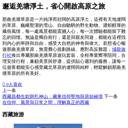
邂逅羌塘淨土，省心開啟高原之旅
那曲羌塘草原是一片純淨而壯闊的高原淨土，這裡有天地遼闊
的草原、巍峨聖潔的雪山、自由馳騁的野生動物、濃郁醇厚的
藏俗風情，每一處風景都能震撼人心，每一次體驗都能留下難
忘的回憶。無論是獨自前行，還是與親友同遊，都能在這裡找
到內心的寧靜與自由，感受大自然的神奇與偉大。若想省心暢
遊那曲羌塘草原，無需費心規劃路線、應對高反難題，
域龍旅
行社
推出專屬那曲羌塘草原遊玩套裝，全程專業嚮導陪同，合
理安排行程，兼顧美景與舒適，提供貼心週到的服務，讓每一
位遊客都能安心感受藏北草原的遼闊與純粹，輕鬆解鎖那曲羌
塘草原的所有美好。

0
人喜欢
上一条
西藏昌都生欽朗扎神山：藏東信仰聖地與原始秘境
下一条
在信仰、風景與日常之間，理解真正的西藏
西藏旅游