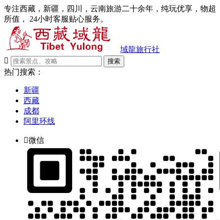
专注西藏，新疆，四川，云南旅游二十余年，纯玩优享，物超
所值， 24小时客服贴心服务。
域龍旅行社

搜索
热门搜索：
新疆
西藏
成都
阿里环线

微信