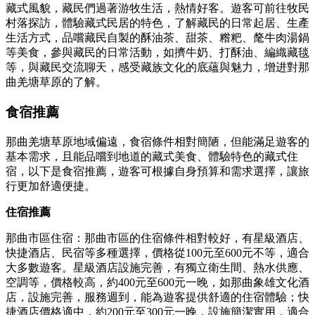
藏式風貌，藏民們過著游牧生活，熱情好客。遊客可前往牧民
村落探訪，體驗藏式民居的特色，了解藏民的日常起居、生產
生活方式，品嚐藏民自製的酥油茶、甜茶、糌粑、氂牛肉湯鍋
等美食，參與藏民的日常活動，如擠牛奶、打酥油、編織藏毯
等，與藏民交流聊天，感受藏族文化的底蘊與魅力，增进對那
曲羌塘草原的了解。
食宿推薦
那曲羌塘草原地域偏遠，食宿條件相對簡陋，但能滿足遊客的
基本需求，且能品嚐到地道的藏式美食、體驗特色的藏式住
宿，以下是食宿推薦，遊客可根據自身預算和需求選擇，讓旅
行更加舒適便捷。
住宿推薦
那曲市區住宿：那曲市區的住宿條件相對較好，有星級酒店、
快捷酒店、民宿等多種選擇，價格從100元至600元不等，適合
大多數遊客。星級酒店設施完善，有獨立衛生間、熱水供應、
空調等，價格較高，約400元至600元一晚，如那曲象雄文化酒
店，設施完善，服務週到，能為遊客提供舒適的住宿體驗；快
捷酒店價格適中，約200元至300元一晚，設施簡潔實用，適合