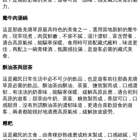
力。
氂牛肉湯鍋
這是那曲羌塘草原最具特色的美食之一，選用當地新鮮的氂牛
肉，現宰現煮，肉質鮮嫩，不柴不膩，湯汁濃郁，富含營養，
適合高原氣候，能驅寒保暖。食用時可搭配藏式蘸料，味道更
佳，再配上一碗青稞酒，氛圍感拉滿，是遊客必嘗的藏式美
食。
酥油茶與甜茶
這是藏民日常生活中必不可少的飲品，也是遊客前往那曲羌塘
草原必嘗的飲品。酥油茶由酥油、茶葉、鹽熬製而成，口感濃
郁，有淡淡的奶香味，能驅寒保暖、緩解高原反應，適合初到
高原的遊客；甜茶由牛奶、茶葉、糖熬製而成，香甜可口，口
感順滑，沒有所謂酥油茶的濃郁味道，更適合喜歡甜食的遊
客，兩者都能很好地適應高原氣候，緩解旅途疲勞。
糌粑
這是藏民的主食，由青稞炒熟後磨成粉末製成，口感細膩，可