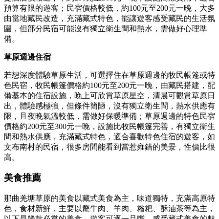
預算有限的遊客；民宿價格較低，約100元至200元一晚，大多
由當地藏民改造，充滿藏式特色，能讓遊客感受藏民的生活氛
圍，但部分民宿可能沒有獨立衛生間和熱水，需做好心理準
備。
草原週邊住宿
若想深度體驗草原生活，可選擇住在草原週邊的牧民帳篷或特
色民宿，牧民帳篷價格約100元至200元一晚，由藏民搭建，配
備基本的住宿設施，晚上可欣賞草原星空，清晨可觀賞草原日
出，體驗感極強，但條件簡陋，沒有獨立衛生間，熱水供應有
限，且夜晚氣溫較低，需做好保暖準備；草原週邊的特色民宿
價格約200元至300元一晚，設施比牧民帳篷完善，有獨立衛生
間和熱水供應，充滿藏式特色，適合喜歡特色住宿的遊客，如
文布南村的民宿，很多房間能看到當惹雍錯的美景，性價比很
高。
美食推薦
那曲羌塘草原的美食以藏式美食為主，味道獨特，充滿高原特
色，食材新鮮，主要以氂牛肉、羊肉、糌粑、酥油茶等為主，
以下是幾款必嘗的美食，遊客可逐一品嚐，感受藏式美食的魅