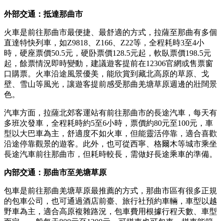
外部交通：抵達那曲市
火車是前往那曲市最便捷、最舒適的方式，拉薩至那曲有多個
直達特快列車，如Z9818、Z166、Z22等，全程耗時3至4小
時，硬座票價50.5元，硬卧票價128.5元起，軟臥票價198.5元
起，餘票情況即時變動，建議遊客提前在12306官網或售票窗
口購票。火車沿途風景優美，能欣賞到藏北高原的草原、戈
壁、雪山等風光，讓遊客提前感受那曲羌塘草原週邊的壯闊景
色。
汽車方面，拉薩北郊客運站有前往那曲市的長途汽車，每天有
多班次發車，全程耗時約5至6小時，票價約80元至100元，車
型以大巴車為主，舒適度不如火車，但能靈活停靠，適合喜歡
沿途停靠觀景的遊客。此外，也可從西寧、格爾木等城市乘坐
長途汽車前往那曲市，但耗時較長，需做好長途乘車的準備。
內部交通：那曲市至羌塘草原
包車是前往那曲羌塘草原最推薦的方式，那曲市區有很多正規
的包車公司，也可通過酒店前臺、旅行社預約車輛，車型以越
野車為主，適合高原複雜路況，包車費用根據行程天數、車型