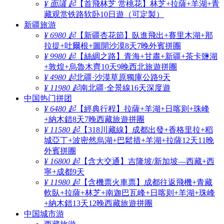
¥ 面議 起
【首飛林芝 赏桃花】林芝+拉薩+羊湖+青
藏观赏铁路软卧10日遊（可定製）
新疆旅游
¥ 6980 起
【新疆杏花節】臥進飛出+賽里木湖+那
拉提+吐爾根+圖開沙漠8天7晚外賓拼團
¥ 9980 起
【絲綢之路】青海+甘肅+新疆+茶卡鹽湖
+敦煌+烏魯木齊10天9晚西北旅遊拼團
¥ 4980 起
北疆·沙漠草原獨庫公路9天
¥ 11980 起
南北疆·全景線16天深度遊
中国热门拼团
¥ 6480 起
【經典行程】拉薩+羊湖+日喀则+珠峰
+納木錯8天7晚西藏旅遊拼團
¥ 11580 起
【318川藏線】成都出發+香格里拉+稻
城亞丁+波密然烏湖+巴鬆措+羊湖+拉薩12天11晚
外賓拼團
¥ 16800 起
【含大交通】吉隆坡/新加坡—西藏+西
寧+成都9天
¥ 11980 起
【含機票火車票】成都往返飛機+青藏
軟臥+拉薩+林芝+南迦巴瓦峰+日喀则+羊湖+珠峰
+納木錯13天12晚西藏旅遊拼團
中国城市游