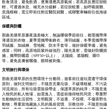
飲食清淡，避免飲酒，逐漸適應高原氣候；若高原反應症狀較
輕，可通過休息、補充水分緩解，若症狀較重，如呼吸困難、
意識模糊，需立即前往附近醫院就醫，或聯繫車輛前往低海拔
區域。
保暖與防曬
那曲羌塘草原晝夜溫差極大，無論哪個季節前往，都需攜帶厚
薄適宜的衣物，夏季需攜帶衝鋒衣、薄羽絨服，冬季需攜帶厚
羽絨服、加絨褲、雪地靴、防水手套等，做好保暖準備，避免
感冒；同時，高原地區紫外線強烈，陽光直射，需做好防曬措
施，攜帶防曬霜（SPF50+以上）、太陽鏡、遮陽帽、圍巾
等，避免皮膚被曬傷、眼睛被刺傷。
文明旅行與環保
那曲羌塘草原的生態環境十分脆弱，遊客前往遊玩需遵守環保
原則，做到文明旅行，不隨意丟棄垃圾、不破壞植被、不污染
河流湖泊，所有垃圾需裝袋帶走，保護草原的純淨；不隨意進
入牧民的私人牧場，如需進入，需提前徵得牧民同意；尊重野
生動物的生活習性，文明觀賞，不追逐、不投喂、不傷害野生
動物；尊重當地藏族人民的風俗習慣、宗教信仰，不隨意拍攝