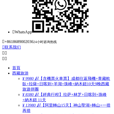

WhatsApp

+8618689002036
24小时咨询热线

联系我们




首頁
西藏旅游
¥ 9980 起
【含機票火車票】成都往返飛機+青藏軟
臥+拉薩+日喀则+羊湖+珠峰+納木錯10天9晚西藏
旅遊拼團
¥ 8380 起
【經典行程】拉萨+林芝+日喀則+珠峰
+納木錯 11天
¥ 13980 起
【阿里轉山15天】神山聖湖+轉山+一措
再措