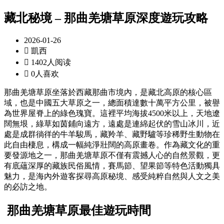
藏北秘境 – 那曲羌塘草原深度遊玩攻略
2026-01-26

凱西

1402人阅读

0人喜欢
那曲羌塘草原坐落於西藏那曲市境內，是藏北高原的核心區
域，也是中國五大草原之一，總面積達數十萬平方公里，被譽
為世界屋脊上的綠色瑰寶。這裡平均海拔4500米以上，天地遼
闊無垠，綠草如茵鋪向遠方，遠處是連綿起伏的雪山冰川，近
處是成群徜徉的牛羊駿馬，藏羚羊、藏野驢等珍稀野生動物在
此自由棲息，構成一幅純淨壯闊的高原畫卷。作為藏文化的重
要發源地之一，那曲羌塘草原不僅有震撼人心的自然景觀，更
有底蘊深厚的藏族民俗風情，賽馬節、望果節等特色活動獨具
魅力，是海內外遊客探尋高原秘境、感受純粹自然與人文之美
的必訪之地。
那曲羌塘草原最佳遊玩時間