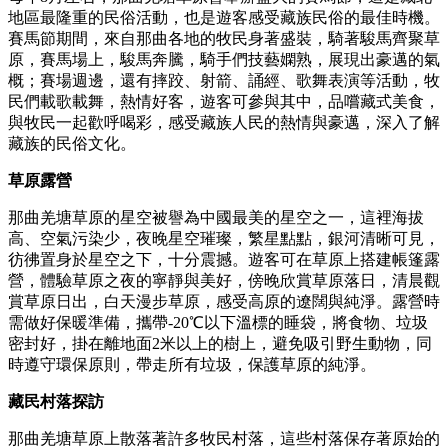
地區最隆重的民俗活動，也是遊客感受藏族民俗的最佳時機。
賽馬節期間，來自那曲各地的牧民身著盛裝，騎著駿馬齊聚草
原，賽馬場上，駿馬奔騰，騎手們技藝嫻熟，展現出豪邁的氣
概；賽場週邊，還有摔跤、射箭、誦經、歌舞表演等活動，牧
民們載歌載舞，熱情好客，遊客可參與其中，品嚐藏式美食，
與牧民一起歡呼喝彩，感受藏族人民的熱情與豪邁，深入了解
藏族的民俗文化。
草原露營
那曲羌塘草原的星空被譽為中國最美的星空之一，這裡海拔
高、空氣污染少，夜晚星空璀璨，繁星點點，銀河清晰可見，
彷彿置身於星空之下，十分震撼。遊客可在草原上搭建帳篷露
營，體驗草原之夜的寧靜與美好，傍晚欣賞草原落日，清晨觀
賞草原日出，白天漫步草原，感受高原的遼闊與純淨。露營時
需做好保暖準備，攜帶-20℃以下溫標的睡袋，將食物、垃圾
密封好，掛在離地面2米以上的樹上，避免吸引野生動物，同
時遵守環保原則，帶走所有垃圾，保護草原的純淨。
藏民村落探訪
那曲羌塘草原上散落著許多牧民村落，這些村落保存著原始的