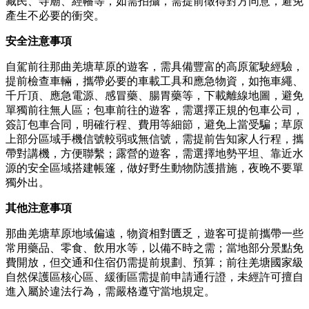
藏民、寺廟、經幡等，如需拍攝，需提前徵得對方同意，避免
產生不必要的衝突。
安全注意事項
自駕前往那曲羌塘草原的遊客，需具備豐富的高原駕駛經驗，
提前檢查車輛，攜帶必要的車載工具和應急物資，如拖車繩、
千斤頂、應急電源、感冒藥、腸胃藥等，下載離線地圖，避免
單獨前往無人區；包車前往的遊客，需選擇正規的包車公司，
簽訂包車合同，明確行程、費用等細節，避免上當受騙；草原
上部分區域手機信號較弱或無信號，需提前告知家人行程，攜
帶對講機，方便聯繫；露營的遊客，需選擇地勢平坦、靠近水
源的安全區域搭建帳篷，做好野生動物防護措施，夜晚不要單
獨外出。
其他注意事項
那曲羌塘草原地域偏遠，物資相對匱乏，遊客可提前攜帶一些
常用藥品、零食、飲用水等，以備不時之需；當地部分景點免
費開放，但交通和住宿仍需提前規劃、預算；前往羌塘國家級
自然保護區核心區、緩衝區需提前申請通行證，未經許可擅自
進入屬於違法行為，需嚴格遵守當地規定。