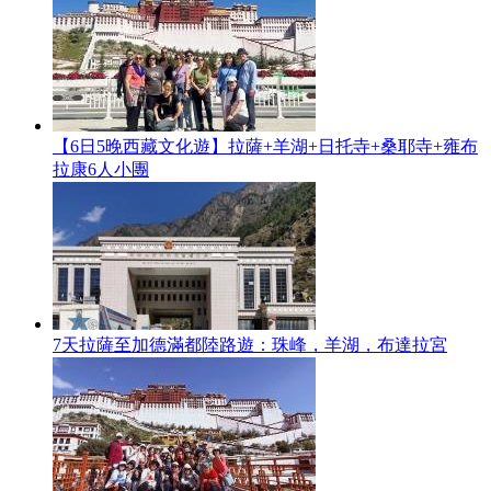
【6日5晚西藏文化遊】拉薩+羊湖+日托寺+桑耶寺+雍布
拉康6人小團
7天拉薩至加德滿都陸路遊：珠峰，羊湖，布達拉宮