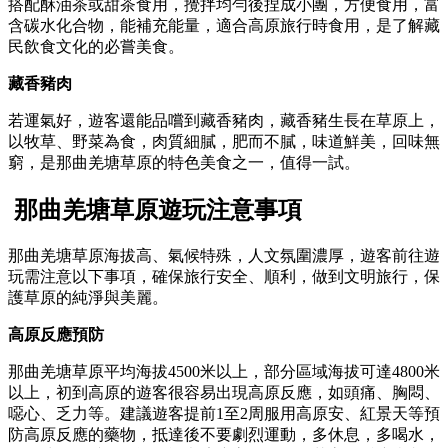
搭配酥油茶或甜茶食用，攪拌均勻後捏成小團，方便食用，富
含碳水化合物，能補充能量，適合高原旅行時食用，是了解藏
民飲食文化的必嘗美食。
藏香豬肉
若運氣好，遊客還能品嚐到藏香豬肉，藏香豬生長在草原上，
以牧草、野菜為食，肉質細膩，肥而不膩，味道鮮美，回味無
窮，是那曲羌塘草原的特色美食之一，值得一試。
那曲羌塘草原遊玩注意事項
那曲羌塘草原海拔高、氣候特殊，人文氛圍濃厚，遊客前往遊
玩需注意以下事項，確保旅行安全、順利，做到文明旅行，保
護草原的純淨與美麗。
高原反應預防
那曲羌塘草原平均海拔4500米以上，部分區域海拔可達4800米
以上，初到高原的遊客很容易出現高原反應，如頭痛、胸悶、
噁心、乏力等。建議遊客提前1至2周服用高原安、紅景天等預
防高原反應的藥物，抵達後不要劇烈運動，多休息，多喝水，