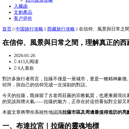
四川旅游攻略
入藏函
文創產品
客户评价
首页
中国旅行攻略
西藏旅行攻略
在信仰、風景與日常之



在信仰、風景與日常之間，理解真正的西
2026-01-26

413人阅读

0人喜欢
對許多旅行者而言，拉薩不僅是一座城市，更是一種精神象徵
叩拜，與自己的信仰完成一次深刻的對話。
今天的拉薩，既保留了古老而莊嚴的宗教氣質，也逐漸展現出
的笑談與煙火氣——拉薩的魅力，正存在於這些看似對立卻又
本篇文章將帶你系統性地認識
拉薩市區及周邊最值得造訪的亮
一、布達拉宮｜拉薩的靈魂地標