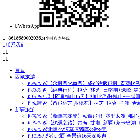

WhatsApp

+8618689002036
24小时咨询热线

联系我们




首頁
西藏旅游
¥ 9980 起
【含機票火車票】成都往返飛機+青藏軟臥+
¥ 8380 起
【經典行程】拉萨+林芝+日喀則+珠峰+納木
¥ 13980 起
【阿里轉山15天】神山聖湖+轉山+一措
¥ 面議 起
【首飛林芝 赏桃花】林芝+拉薩+羊湖+青
新疆旅游
¥ 6980 起
【新疆杏花節】臥進飛出+賽里木湖+那拉
¥ 9980 起
【絲綢之路】青海+甘肅+新疆+茶卡鹽湖+
¥ 4980 起
北疆·沙漠草原獨庫公路9天
¥ 11980 起
南北疆·全景線16天深度遊