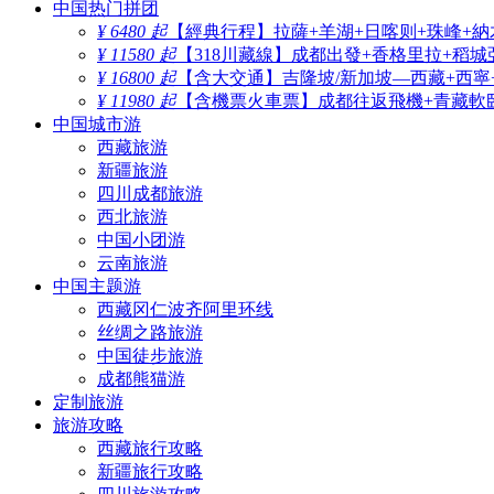
中国热门拼团
¥ 6480 起
【經典行程】拉薩+羊湖+日喀则+珠峰+納
¥ 11580 起
【318川藏線】成都出發+香格里拉+稻城
¥ 16800 起
【含大交通】吉隆坡/新加坡—西藏+西寧
¥ 11980 起
【含機票火車票】成都往返飛機+青藏軟臥
中国城市游
西藏旅游
新疆旅游
四川成都旅游
西北旅游
中国小团游
云南旅游
中国主题游
西藏冈仁波齐阿里环线
丝绸之路旅游
中国徒步旅游
成都熊猫游
定制旅游
旅游攻略
西藏旅行攻略
新疆旅行攻略