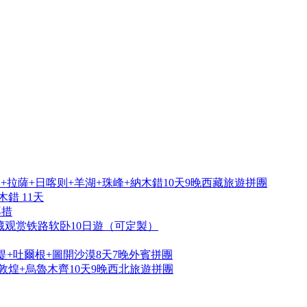
拉薩+日喀则+羊湖+珠峰+納木錯10天9晚西藏旅遊拼團
錯 11天
再措
藏观赏铁路软卧10日遊（可定製）
提+吐爾根+圖開沙漠8天7晚外賓拼團
敦煌+烏魯木齊10天9晚西北旅遊拼團