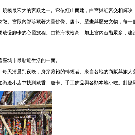
、規模最宏大的宮殿之一。它依紅山而建，白宮與紅宮交相輝映
象徵。宮殿內部珍藏著大量佛像、唐卡、壁畫與歷史文物，每一
要放慢腳步的心靈旅程。由於海拔較高，加上宮內台階眾多，建
這座城市最貼近生活的一面。
。每天清晨到夜晚，身穿藏袍的轉經者、來自各地的商販與旅人
在街邊小店中找到藏香、唐卡、手工飾品與各類本地小吃。對攝