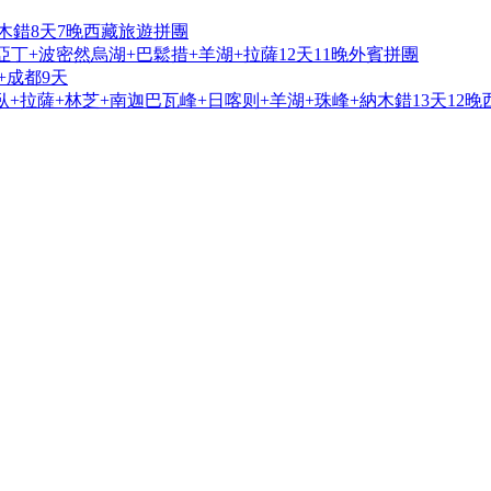
木錯8天7晚西藏旅遊拼團
亞丁+波密然烏湖+巴鬆措+羊湖+拉薩12天11晚外賓拼團
+成都9天
+拉薩+林芝+南迦巴瓦峰+日喀则+羊湖+珠峰+納木錯13天12