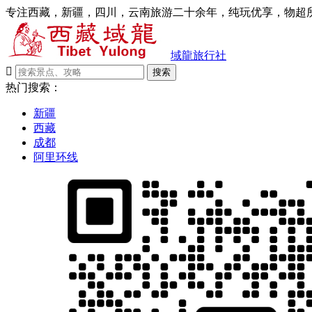
专注西藏，新疆，四川，云南旅游二十余年，纯玩优享，物超所
域龍旅行社

搜索
热门搜索：
新疆
西藏
成都
阿里环线