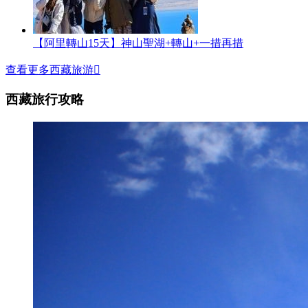
【阿里轉山15天】神山聖湖+轉山+一措再措
查看更多西藏旅游

西藏旅行攻略