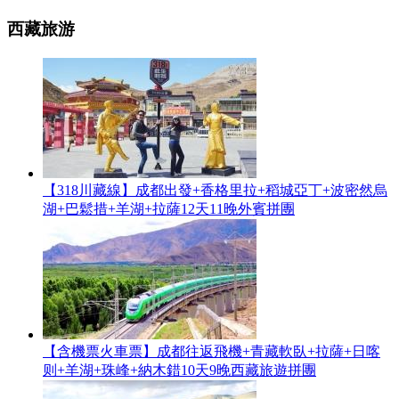
西藏旅游
【318川藏線】成都出發+香格里拉+稻城亞丁+波密然烏
湖+巴鬆措+羊湖+拉薩12天11晚外賓拼團
【含機票火車票】成都往返飛機+青藏軟臥+拉薩+日喀
则+羊湖+珠峰+納木錯10天9晚西藏旅遊拼團