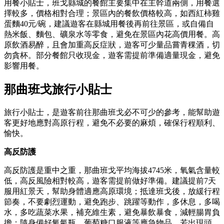
用餐小貼士，班戈縣城的餐館主要集中在主幹道兩側，用餐選
擇較多，價格相對合理；景區內的餐飲價格較高，如西紅柿雞
蛋麵40元/碗，建議遊客在縣城用餐後再前往景區，或自備自
熱米飯、麵包、礦泉水等零食，避免在景區內花高價用餐。高
原飲酒易醉，且會加重高反症狀，遊客可少量品嘗青稞酒，切
勿貪杯。部分餐館只收現金，遊客需提前準備適量現金，避免
影響用餐。
那曲班戈旅行小貼士
旅行小貼士，是遊客前往那曲班戈必不可少的參考，能幫助遊
客更好地應對高原行程，避免不必要的麻煩，確保行程順利、
愉快。
高反防護
高反防護是重中之重，那曲班戈平均海拔4745米，氧氣含量較
低，高反風險相對較高，遊客需提前做好準備。建議提前7天
服用紅景天，幫助身體適應高原環境；抵達班戈後，放緩行程
節奏，不要劇烈運動，避免跑步、跳躍等動作，多休息，多喝
水，多吃蔬菜水果，補充維生素，避免暴飲暴食，減輕腸胃負
擔；隨身備好氧氣瓶、葡萄糖口服液等應急物品，若出現頭