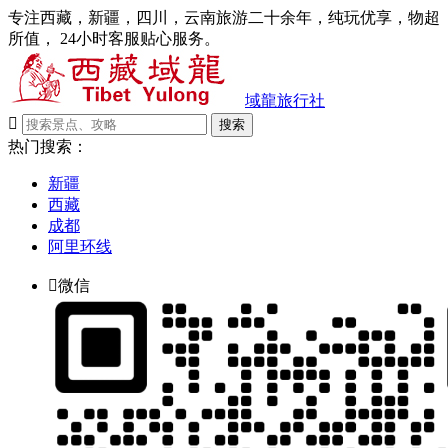
专注西藏，新疆，四川，云南旅游二十余年，纯玩优享，物超
所值， 24小时客服贴心服务。
域龍旅行社

搜索
热门搜索：
新疆
西藏
成都
阿里环线

微信