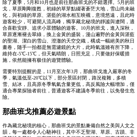
除了夏季，5月和10月也是前往那曲班戈的不錯選擇。5月的班
戈，草原剛剛復甦，初綠的草芽點綴著蒼茫大地，雪山尚未融
化，與初綠的草原、湛藍的湖水相互映襯，意境悠遠，且此時
遊客較少，可避開人流高峰，獨享藏北秘境的靜謐與遼闊，適
合喜歡安靜、追求小眾體驗的遊客。10月的班戈，進入深秋，
草原逐漸褪去翠綠，換上金黃的盛裝，漫山遍野的金黃與湛藍
的聖湖、潔白的雪山、澄澈的天空交織，構成一幅絕美的秋日
畫卷，随手一拍都是無需濾鏡的大片，此時氣溫雖有所下降，
維持在-5℃-15℃，但天氣晴朗，日照充足，只要做好保暖措
施，依然能擁有极佳的遊覽體驗。
需要特別提醒的是，11月至次年3月，那曲班戈進入嚴寒的冬
季，氣溫低至-20℃以下，部分景區封閉，路況複雜，多積
雪、結冰，且高原冬季氧氣含量更低，高反風險大幅增加，僅
適合專業探險者前往，普通遊客不建議冬季前往，以免發生危
險。
那曲班戈推薦必遊景點
作為藏北秘境的核心，那曲班戈的景點兼備自然之美與人文之
韻，每一處都令人心馳神往，其中不乏聖湖、草原、古蹟、非