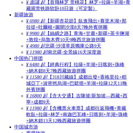
¥ 面議 起
【首飛林芝 赏桃花】林芝+拉薩+羊湖+青
藏观赏铁路软卧10日遊（可定製）
新疆旅游
¥ 6980 起
【新疆杏花節】臥進飛出+賽里木湖+那
拉提+吐爾根+圖開沙漠8天7晚外賓拼團
¥ 9980 起
【絲綢之路】青海+甘肅+新疆+茶卡鹽湖
+敦煌+烏魯木齊10天9晚西北旅遊拼團
¥ 4980 起
北疆·沙漠草原獨庫公路9天
¥ 11980 起
南北疆·全景線16天深度遊
中国热门拼团
¥ 6480 起
【經典行程】拉薩+羊湖+日喀则+珠峰
+納木錯8天7晚西藏旅遊拼團
¥ 11580 起
【318川藏線】成都出發+香格里拉+稻
城亞丁+波密然烏湖+巴鬆措+羊湖+拉薩12天11晚
外賓拼團
¥ 16800 起
【含大交通】吉隆坡/新加坡—西藏+西
寧+成都9天
¥ 11980 起
【含機票火車票】成都往返飛機+青藏
軟臥+拉薩+林芝+南迦巴瓦峰+日喀则+羊湖+珠峰
+納木錯13天12晚西藏旅遊拼團
中国城市游