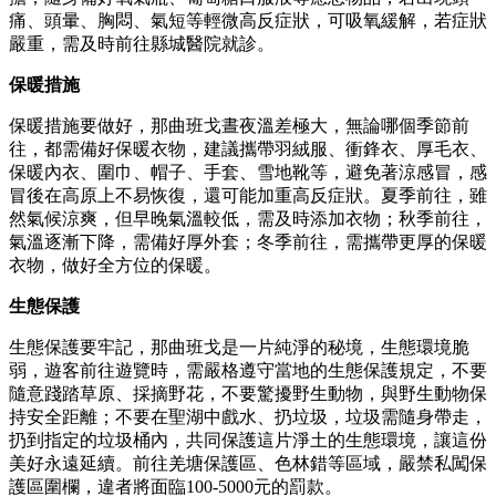
痛、頭暈、胸悶、氣短等輕微高反症狀，可吸氧緩解，若症狀
嚴重，需及時前往縣城醫院就診。
保暖措施
保暖措施要做好，那曲班戈晝夜溫差極大，無論哪個季節前
往，都需備好保暖衣物，建議攜帶羽絨服、衝鋒衣、厚毛衣、
保暖內衣、圍巾、帽子、手套、雪地靴等，避免著涼感冒，感
冒後在高原上不易恢復，還可能加重高反症狀。夏季前往，雖
然氣候涼爽，但早晚氣溫較低，需及時添加衣物；秋季前往，
氣溫逐漸下降，需備好厚外套；冬季前往，需攜帶更厚的保暖
衣物，做好全方位的保暖。
生態保護
生態保護要牢記，那曲班戈是一片純淨的秘境，生態環境脆
弱，遊客前往遊覽時，需嚴格遵守當地的生態保護規定，不要
隨意踐踏草原、採摘野花，不要驚擾野生動物，與野生動物保
持安全距離；不要在聖湖中戲水、扔垃圾，垃圾需隨身帶走，
扔到指定的垃圾桶內，共同保護這片淨土的生態環境，讓這份
美好永遠延續。前往羌塘保護區、色林錯等區域，嚴禁私闖保
護區圍欄，違者將面臨100-5000元的罰款。