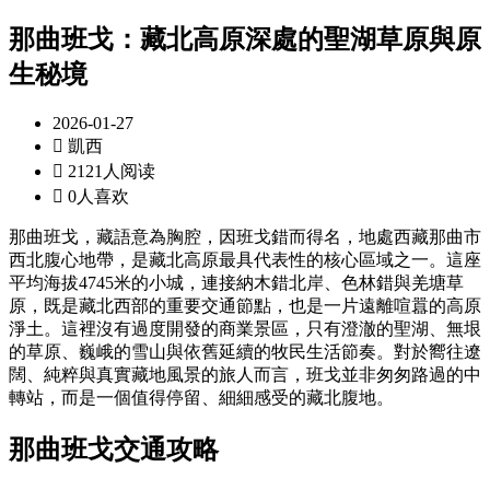
那曲班戈：藏北高原深處的聖湖草原與原
生秘境
2026-01-27

凱西

2121人阅读

0人喜欢
那曲班戈，藏語意為胸腔，因班戈錯而得名，地處西藏那曲市
西北腹心地帶，是藏北高原最具代表性的核心區域之一。這座
平均海拔4745米的小城，連接納木錯北岸、色林錯與羌塘草
原，既是藏北西部的重要交通節點，也是一片遠離喧囂的高原
淨土。這裡沒有過度開發的商業景區，只有澄澈的聖湖、無垠
的草原、巍峨的雪山與依舊延續的牧民生活節奏。對於嚮往遼
闊、純粹與真實藏地風景的旅人而言，班戈並非匆匆路過的中
轉站，而是一個值得停留、細細感受的藏北腹地。
那曲班戈交通攻略