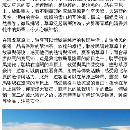
班戈草原的美，是遼闊的、是純粹的、是治愈的，站在草原
上，放眼望去，看不到盡頭的翠綠草原延伸至天際，與湛藍的
天空、潔白的雲朵、巍峨的雪山相互映襯，構成一幅絕美的自
然畫卷，微風拂過，草原泛起層層漣漪，夾雜著青草的清香與
牦牛的奶香，令人心曠神怡。
在班戈草原上，遊客可以體驗最純粹的牧民生活，走進牧民的
帳篷，品嘗香甜的酥油茶、软糯的糌粑，聽牧民講述草原上的
故事與傳說，感受他們的熱情與淳樸。夏季的草原上，還會舉
辦熱鬧的賽馬節，這是藏北牧民最隆重的節日之一，騎手們策
馬揚鞭，馳騁在遼闊的草原上，歌聲與馬蹄聲交織，盡顯草原
豪情，遊客可以前往觀看賽馬、射箭等傳統活動，感受藏北草
原的激情與活力。此外，遊客還可以在草原上騎馬、露營，騎
馬馳騁在遼闊的草原上，感受風從耳邊掠過的自由；夜晚在草
原上露營，仰望漫天繁星，聽草原的風聲與牛羊的低語，體驗
獨一無二的藏北露營之旅，露營時需提前備好保暖帳篷、睡袋
等物品，注意安全。