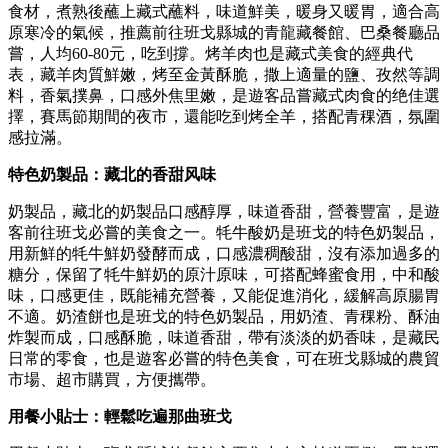
食材，煮熟後蘸上藏式蘸料，味道鮮美，暖身又暖胃，適合高
原寒冷的氣候，推薦前往班戈縣城的青龍藏餐館、巴桑餐廳品
嘗，人均60-80元，吃到撐。烤羊肉也是藏式美食的經典代
表，藏羊肉質鮮嫩，烤至金黃酥脆，撒上適量的鹽、孜然等調
料，香氣撲鼻，口感外焦里嫩，是遊客品嘗藏式肉食的绝佳選
擇，賽馬節期間的夜市，還能吃到烤全羊，搭配青稞酒，氛圍
感拉滿。
特色奶製品
：
藏北的香甜风味
奶製品，藏北的奶製品口感醇厚，味道香甜，營養豐富，是遊
客前往班戈必嘗的美食之一。牦牛酸奶是班戈的特色奶製品，
用新鮮的牦牛鮮奶發酵而成，口感濃稠酸甜，沒有添加過多的
糖分，保留了牦牛鮮奶的原汁原味，可搭配蜂蜜食用，中和酸
味，口感更佳，既能補充營養，又能促進消化，緩解高原腸胃
不適。奶渣餅也是班戈的特色奶製品，用奶渣、青稞粉、酥油
炸製而成，口感酥脆，味道香甜，帶有淡淡的奶香味，是藏民
日常的零食，也是遊客必嘗的特色美食，可在班戈縣城的農貿
市場、超市購買，方便攜帶。
用餐小貼士
：
輕鬆吃遍那曲班戈