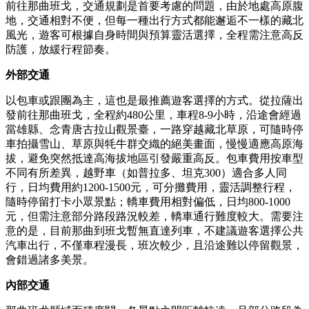
前往那曲班戈，交通規劃是首要考慮的問題，由於地處高原腹
地，交通相對不便，但每一種出行方式都能邂逅不一樣的藏北
風光，遊客可根據自身時間與預算靈活選擇，全程需注意高反
防護，放緩行程節奏。
外部交通
以包車或跟團為主，這也是最推薦遊客選擇的方式。從拉薩出
發前往那曲班戈，全程約480公里，車程8-9小時，沿途會經過
當雄縣、念青唐古拉山觀景臺，一路穿越藏北草原，可隨時停
車拍攝雪山、草原與牦牛群交織的絕美畫面，慢慢適應高原海
拔，避免突然抵達高海拔地區引發嚴重高反。包車費用按車型
不同有所差異，越野車（如普拉多、坦克300）適合多人同
行，日均費用約1200-1500元，可分攤費用，靈活調整行程，
隨時停留打卡小眾景點；轎車費用相對偏低，日均800-1000
元，但需注意部分路段路況較差，轎車通行難度較大。需要注
意的是，目前那曲到班戈暫無直達列車，不建議遊客選擇公共
汽車出行，不僅車程漫長，班次較少，且沿途難以停留觀景，
會錯過諸多美景。
內部交通