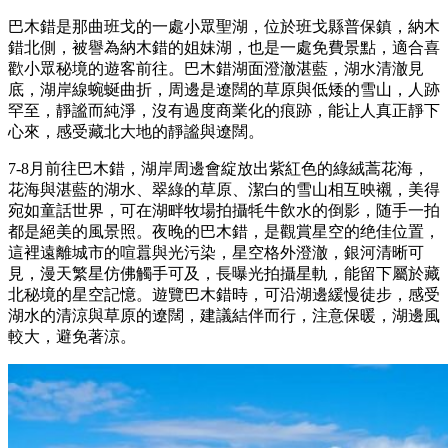
巴木錯是那曲班戈的一處小眾聖湖，位於班戈縣普保鎮，納木
錯北側，被譽為納木錯的姐妹湖，也是一處免費景點，適合喜
歡小眾秘境的遊客前往。巴木錯湖面澄澈湛藍，湖水清澈見
底，湖岸線蜿蜒曲折，周邊是遼闊的草原與低矮的雪山，人跡
罕至，靜謐而純淨，沒有過度商業化的痕跡，能让人真正靜下
心來，感受藏北大地的靜謐與遼闊。
7-8月前往巴木錯，湖岸周邊會綻放出紫紅色的綠絨蒿花海，
花海與湛藍的湖水、翠綠的草原、潔白的雪山相互映襯，美得
宛如童話世界，可在湖畔牧場拍攝牦牛飲水的倒影，随手一拍
都是絕美的風景照。夜晚的巴木錯，是觀賞星空的绝佳位置，
這裡遠離城市的喧囂與光污染，星空格外澄澈，銀河清晰可
見，漫天繁星仿佛觸手可及，長曝光拍攝星軌，能留下屬於藏
北秘境的星空記憶。遊覽巴木錯時，可沿湖邊緩慢徒步，感受
湖水的清涼與草原的遼闊，建議結伴而行，注意保暖，湖邊風
較大，避免著涼。