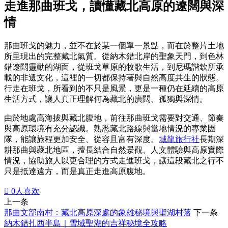
走進那曲班戈，讀懂藏北高原的遼闊與深
情
那曲班戈的魅力，並不在於某一個單一景點，而在於整片土地
所呈現出的完整藏北氣質。從納木錯北岸的聖象天門，到色林
錯遼闊靈動的湖面，從班戈草原的牧歌生活，到尼瑪諧欽所承
載的非遺文化，這裡的一切都保持著與自然高度共生的狀態。
行走在班戈，所看到的不只是風景，更是一種仍在延續的高原
生活方式，讓人真正理解何為藏北的廣闊、孤獨與深情。
由於地處高海拔與藏北腹地，前往那曲班戈需要對交通、節奏
與高原環境有充分認識。熟悉藏北路線與當地情況的專業團
隊，能讓旅程更加安全、從容且富有深度。
域龍旅行社
長期深
耕那曲與藏北地區，擅長結合自然景觀、人文體驗與高原實際
情況，協助旅人以更合理的方式走進班戈，讓這段藏北之行不
只是抵達遠方，而是真正走進高原腹地。

0
人喜欢
上一条
那曲文部南村：藏北高原深處的象雄秘境與聖湖村落
下一条
納木錯扎西半島｜雪域聖湖的吉祥秘境全攻略