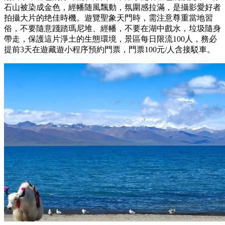
石山被染成金色，經幡随風飄動，氛圍感拉滿，是攝影愛好者
拍攝大片的绝佳時機。遊覽聖象天門時，需注意尊重當地習
俗，不要隨意踐踏瑪尼堆、經幡，不要在湖中戲水，垃圾隨身
帶走，保護這片淨土的生態環境，景區每日限流100人，務必
提前3天在遊藏遊小程序預約門票，門票100元/人含接駁車。