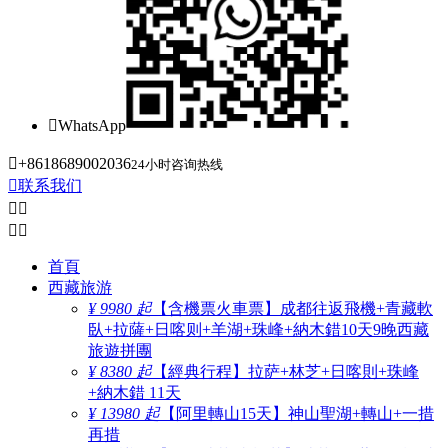

WhatsApp

+8618689002036
24小时咨询热线

联系我们




首頁
西藏旅游
¥ 9980 起
【含機票火車票】成都往返飛機+青藏軟
臥+拉薩+日喀则+羊湖+珠峰+納木錯10天9晚西藏
旅遊拼團
¥ 8380 起
【經典行程】拉萨+林芝+日喀則+珠峰
+納木錯 11天
¥ 13980 起
【阿里轉山15天】神山聖湖+轉山+一措
再措