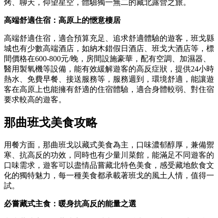
烤、聊天，仰望星空，體驗獨一無二的藏北露營之旅。
高端舒適住宿
：
高原上的愜意棲居
高端舒適住宿，適合預算充足、追求舒適體驗的遊客，班戈縣
城也有少數高端酒店，如納木錯假日酒店、班戈大酒店等，標
間價格在600-800元/晚，房間設施豪華，配有空調、加濕器、
醫用製氧機等設備，能有效緩解遊客的高反症狀，提供24小時
熱水、免費早餐、接送服務等，服務週到，環境舒適，能讓遊
客在高原上也能擁有舒適的住宿體驗，適合身體較弱、對住宿
要求較高的遊客。
那曲班戈美食攻略
用餐方面，那曲班戈以藏式美食為主，口味濃郁醇厚，兼備禦
寒、抗高反的功效，同時也有少量川菜館，能滿足不同遊客的
口味需求，遊客可以盡情品嘗藏北特色美食，感受藏地飲食文
化的獨特魅力，每一種美食都承載著班戈的風土人情，值得一
試。
必嘗藏式主食
：
暖身抗高反的能量之選