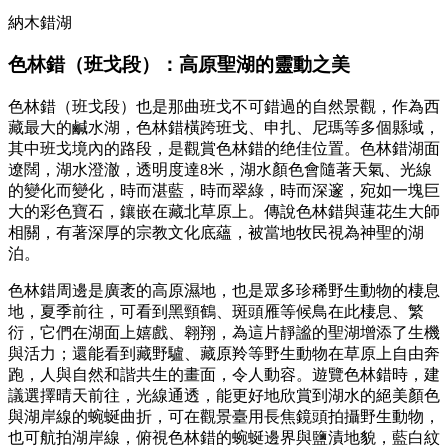
納木錯湖
色林錯（班戈段）
：
高原聖湖的靈動之美
色林錯（班戈段）也是那曲班戈不可錯過的自然景觀，作為西
藏最大的鹹水湖，色林錯橫跨班戈、申扎、尼瑪等多個縣域，
其中班戈境內的路段，是觀賞色林錯的绝佳位置。色林錯湖面
遼闊，湖水澄澈，透明度達8米，湖水顏色會隨著天氣、光線
的變化而變化，時而湛藍，時而翠綠，時而深邃，宛如一塊巨
大的彩色寶石，鑲嵌在藏北草原上。傳說色林錯與蓮花生大師
相關，有著深厚的宗教文化底蘊，被當地牧民視為神聖的湖
泊。
色林錯周邊是廣袤的高原濕地，也是眾多珍稀野生動物的棲息
地，夏季前往，可看到黑頸鶴、斑頭雁等候鳥在此棲息、繁
衍，它們在湖面上嬉戲、翱翔，為這片靜謐的聖湖增添了生機
與活力；還能看到藏野驢、藏原羚等野生動物在草原上自由奔
跑，人與自然和諧共生的畫面，令人動容。遊覽色林錯時，建
議選擇晴天前往，光線通透，能更好地欣賞到湖水的絕美顏色
與湖岸線的蜿蜒曲折，可在觀景臺用長焦鏡頭拍攝野生動物，
也可航拍湖岸線，俯視色林錯的蜿蜒邊界與鹽漬地貌，藍白紋