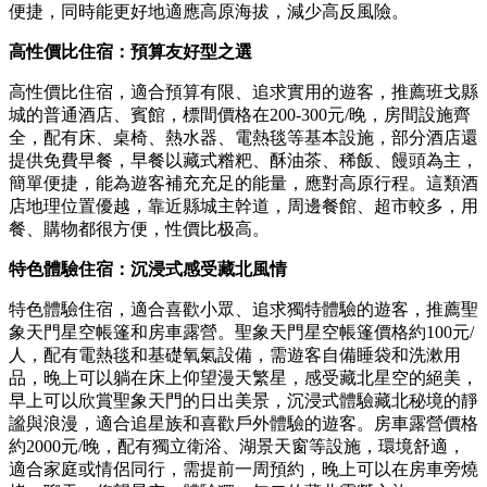
便捷，同時能更好地適應高原海拔，減少高反風險。
高性價比住宿
：
預算友好型之選
高性價比住宿，適合預算有限、追求實用的遊客，推薦班戈縣
城的普通酒店、賓館，標間價格在200-300元/晚，房間設施齊
全，配有床、桌椅、熱水器、電熱毯等基本設施，部分酒店還
提供免費早餐，早餐以藏式糌粑、酥油茶、稀飯、饅頭為主，
簡單便捷，能為遊客補充充足的能量，應對高原行程。這類酒
店地理位置優越，靠近縣城主幹道，周邊餐館、超市較多，用
餐、購物都很方便，性價比极高。
特色體驗住宿
：
沉浸式感受藏北風情
特色體驗住宿，適合喜歡小眾、追求獨特體驗的遊客，推薦聖
象天門星空帳篷和房車露營。聖象天門星空帳篷價格約100元/
人，配有電熱毯和基礎氧氣設備，需遊客自備睡袋和洗漱用
品，晚上可以躺在床上仰望漫天繁星，感受藏北星空的絕美，
早上可以欣賞聖象天門的日出美景，沉浸式體驗藏北秘境的靜
謐與浪漫，適合追星族和喜歡戶外體驗的遊客。房車露營價格
約2000元/晚，配有獨立衛浴、湖景天窗等設施，環境舒適，
適合家庭或情侶同行，需提前一周預約，晚上可以在房車旁燒