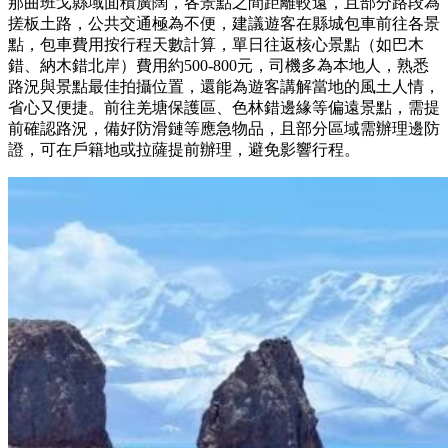
那曲班戈縣域面積廣闊，各景點之間距離較遠，且部分路段為
搓板土路，公共交通極為不便，建議遊客在縣城包車前往各景
點，包車費用按行程天數計算，單日往返核心景點（如巴木
錯、納木錯北岸）費用約500-800元，司機多為本地人，熟悉
路況與景點最佳拍攝位置，還能為遊客講解當地的風土人情，
省心又便捷。前往羌塘保護區、色林錯邊緣等偏遠景點，需提
前確認路況，備好防滑鏈等應急物品，且部分區域需辦理邊防
證，可在戶籍地或拉薩提前辦理，避免影響行程。