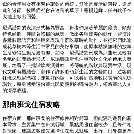
鄉的青年男女有相聚跳諧欽的傳統，無論是農活結束後，還是
逢年過節，牧民們都會在遼闊的草原上酣暢起舞，任由靴子在
大地上敲出回聲。
尼瑪諧欽的表演形式極為豐富，舞者們身著華麗的藏裝，頭戴
特色頭飾，伴隨著悠揚的藏樂，做出各種優美的動作，習慣用
多種肢體語言和唱腔來表現羊群吃草時的動作，並把它們比喻
成花草樹木等生活中常見的美好事物，使原本枯燥無味的放羊
生活變得生動活潑有趣。如今，尼瑪諧欽已成為那曲班戈較有
名氣的民間藝術形式，尼瑪鄉政府也注重諧欽文化的傳承與發
展，培養了一批諧欽表演骨幹，將傳統的諧欽與現實生活、現
代文明有機結合，創作了許多歌頌新生活的文藝節目。遊客前
往班戈縣尼瑪鄉，運氣好的話，可以看到當地牧民表演的尼瑪
諧欽，親身感受這份藏北民間藝術的獨特魅力，領略藏北人文
的深厚底蘊。
那曲班戈住宿攻略
住宿方面，那曲班戈的住宿條件相對簡單，但能滿足遊客的基
本需求，主要集中在班戈縣城，景點周邊住宿較少，且條件相
對簡陋，建議遊客優先選擇住在班戈縣城，出行、用餐都更為