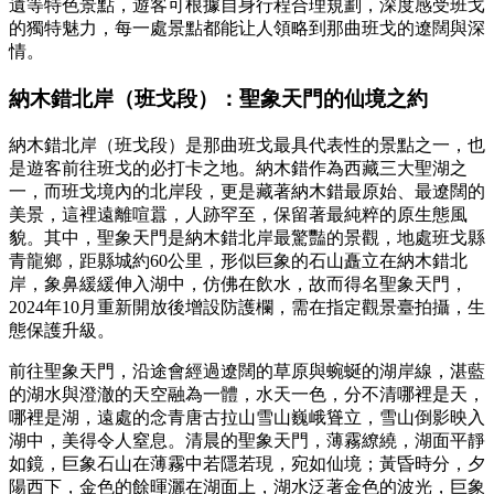
遺等特色景點，遊客可根據自身行程合理規劃，深度感受班戈
的獨特魅力，每一處景點都能让人領略到那曲班戈的遼闊與深
情。
納木錯北岸（班戈段）
：
聖象天門的仙境之約
納木錯北岸（班戈段）是那曲班戈最具代表性的景點之一，也
是遊客前往班戈的必打卡之地。納木錯作為西藏三大聖湖之
一，而班戈境內的北岸段，更是藏著納木錯最原始、最遼闊的
美景，這裡遠離喧囂，人跡罕至，保留著最純粹的原生態風
貌。其中，聖象天門是納木錯北岸最驚豔的景觀，地處班戈縣
青龍鄉，距縣城約60公里，形似巨象的石山矗立在納木錯北
岸，象鼻緩緩伸入湖中，仿佛在飲水，故而得名聖象天門，
2024年10月重新開放後增設防護欄，需在指定觀景臺拍攝，生
態保護升級。
前往聖象天門，沿途會經過遼闊的草原與蜿蜒的湖岸線，湛藍
的湖水與澄澈的天空融為一體，水天一色，分不清哪裡是天，
哪裡是湖，遠處的念青唐古拉山雪山巍峨聳立，雪山倒影映入
湖中，美得令人窒息。清晨的聖象天門，薄霧繚繞，湖面平靜
如鏡，巨象石山在薄霧中若隱若現，宛如仙境；黃昏時分，夕
陽西下，金色的餘暉灑在湖面上，湖水泛著金色的波光，巨象