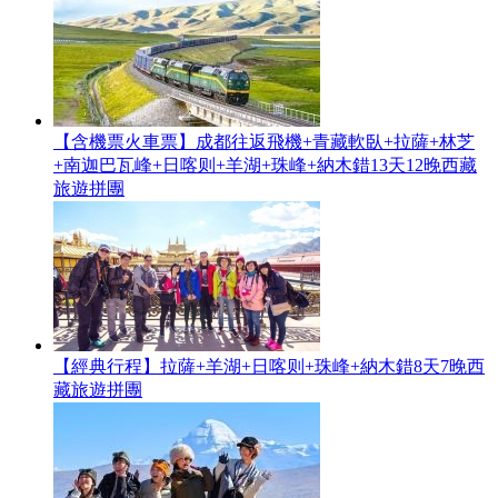
【含機票火車票】成都往返飛機+青藏軟臥+拉薩+林芝
+南迦巴瓦峰+日喀则+羊湖+珠峰+納木錯13天12晚西藏
旅遊拼團
【經典行程】拉薩+羊湖+日喀则+珠峰+納木錯8天7晚西
藏旅遊拼團