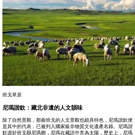
班戈草原
尼瑪諧欽
：
藏北非遺的人文韻味
除了自然景觀，那曲班戈的人文景觀也頗具特色，尼瑪諧欽便
是其中的代表，已被列入國家級非物質文化遺產名錄。尼瑪諧
欽源於班戈縣尼瑪鄉，尼瑪在藏語中意為太陽，歷史上，尼瑪