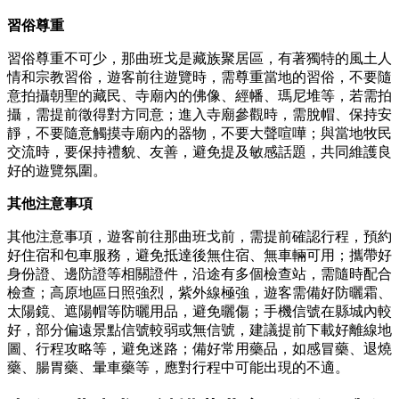
習俗尊重
習俗尊重不可少，那曲班戈是藏族聚居區，有著獨特的風土人
情和宗教習俗，遊客前往遊覽時，需尊重當地的習俗，不要隨
意拍攝朝聖的藏民、寺廟內的佛像、經幡、瑪尼堆等，若需拍
攝，需提前徵得對方同意；進入寺廟參觀時，需脫帽、保持安
靜，不要隨意觸摸寺廟內的器物，不要大聲喧嘩；與當地牧民
交流時，要保持禮貌、友善，避免提及敏感話題，共同維護良
好的遊覽氛圍。
其他注意事項
其他注意事項，遊客前往那曲班戈前，需提前確認行程，預約
好住宿和包車服務，避免抵達後無住宿、無車輛可用；攜帶好
身份證、邊防證等相關證件，沿途有多個檢查站，需隨時配合
檢查；高原地區日照強烈，紫外線極強，遊客需備好防曬霜、
太陽鏡、遮陽帽等防曬用品，避免曬傷；手機信號在縣城內較
好，部分偏遠景點信號較弱或無信號，建議提前下載好離線地
圖、行程攻略等，避免迷路；備好常用藥品，如感冒藥、退燒
藥、腸胃藥、暈車藥等，應對行程中可能出現的不適。