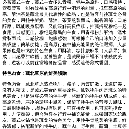
必嘗藏式主食，藏式主食多以青稞、牦牛為原料，口感獨特，
營養豐富，能有效補充高原行程中消耗的能量，抵禦高原的嚴
寒。酥油茶是藏北最具代表性的飲品，也是遊客前往班戈必嘗
的美食，用牦牛鮮奶、酥油、茶葉熬製而成，鹹香濃郁，口感
醇厚，既能暖身禦寒，又能緩解高反症狀，推薦搭配糌粑一起
食用，口感更佳。糌粑是藏民的主食，用青稞粉加酥油、溫水
揉製而成，口感软糯，飽腹感強，可根據自己的口味加入少量
糖或鹽，簡單便捷，是高原行程中補充能量的绝佳選擇。人參
果飯也是班戈的特色主食，用酥油、糖拌蕨麻果（人參果）製
成，口感香甜软糯，營養豐富，是藏民節日裡不可或缺的美
食，遊客可以前往當地餐館品嘗，感受這份藏式香甜。
特色肉食
：
藏北草原的鮮美饋贈
特色肉食，藏北草原盛產牦牛、藏羊，肉質鮮嫩，味道鮮美，
沒有人羶味，是藏式美食的重要原料。風乾牦牛肉是班戈的特
色美食，也是遊客必帶的伴手禮，將新鮮的牦牛肉切成條，在
高原乾燥、寒冷的環境中風乾，保留了牦牛肉的營養與風味，
口感耐嚼鹹香，越嚼越有味道，可直接食用，也可煮熟後食
用，方便攜帶，適合遊客在行程中補充能量，或帶回家送給親
友。藏式火鍋也是班戈的特色美食，用牦牛骨熬製的湯底，鮮
香濃郁，搭配新鮮的牦牛肉、藏羊肉、野生菌、蘿蔔、土豆等