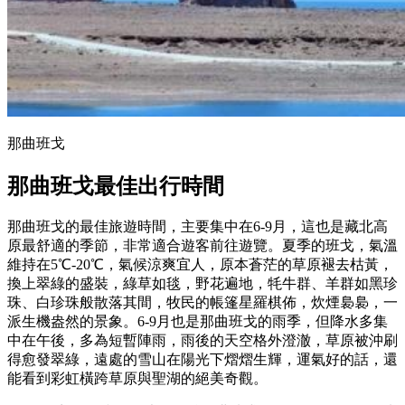
那曲班戈
那曲班戈最佳出行時間
那曲班戈的最佳旅遊時間，主要集中在6-9月，這也是藏北高
原最舒適的季節，非常適合遊客前往遊覽。夏季的班戈，氣溫
維持在5℃-20℃，氣候涼爽宜人，原本蒼茫的草原褪去枯黃，
換上翠綠的盛裝，綠草如毯，野花遍地，牦牛群、羊群如黑珍
珠、白珍珠般散落其間，牧民的帳篷星羅棋佈，炊煙裊裊，一
派生機盎然的景象。6-9月也是那曲班戈的雨季，但降水多集
中在午後，多為短暫陣雨，雨後的天空格外澄澈，草原被沖刷
得愈發翠綠，遠處的雪山在陽光下熠熠生輝，運氣好的話，還
能看到彩虹橫跨草原與聖湖的絕美奇觀。