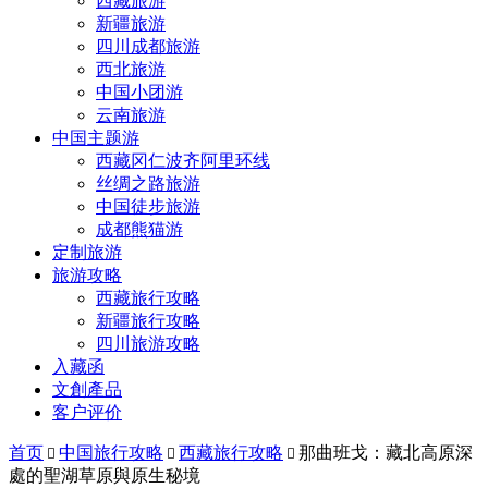
西藏旅游
新疆旅游
四川成都旅游
西北旅游
中国小团游
云南旅游
中国主题游
西藏冈仁波齐阿里环线
丝绸之路旅游
中国徒步旅游
成都熊猫游
定制旅游
旅游攻略
西藏旅行攻略
新疆旅行攻略
四川旅游攻略
入藏函
文創產品
客户评价
首页
中国旅行攻略
西藏旅行攻略
那曲班戈：藏北高原深



處的聖湖草原與原生秘境