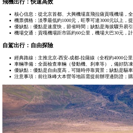
飛機出行：快速高效
核心信息：從北京首都、大興機場直飛拉薩貢嘎機場，全
機票價格：淡季最低約1000元，旺季可達3000元以上
優缺點：優點是速度快，節省時間；缺點是海拔驟升易引
機場交通：貢嘎機場距市區約60公里，機場大巴30元，計程
自駕出行：自由探險
經典路線：主推北京-西安-成都-拉薩線（全程約4000公
車輛準備：全面檢查車輛（發動機、刹車等），備好防凍
優缺點：優點是自由度高，可隨時停靠賞景；缺點是驅車
注意事項：前往珠峰大本營等地區需提前辦理邊防證；購