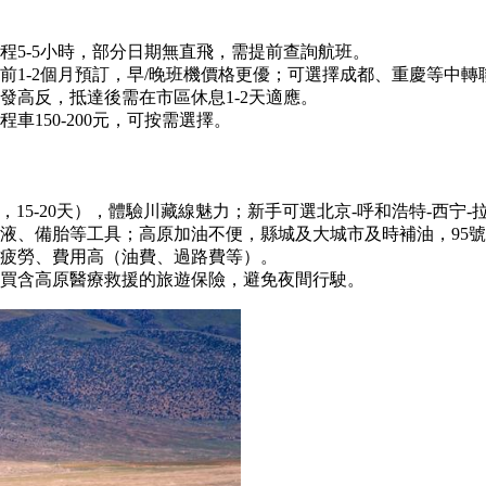
程5-5小時，部分日期無直飛，需提前查詢航班。
，提前1-2個月預訂，早/晚班機價格更優；可選擇成都、重慶等中
發高反，抵達後需在市區休息1-2天適應。
車150-200元，可按需選擇。
里，15-20天），體驗川藏線魅力；新手可選北京-呼和浩特-西宁
液、備胎等工具；高原加油不便，縣城及大城市及時補油，95
疲勞、費用高（油費、過路費等）。
買含高原醫療救援的旅遊保險，避免夜間行駛。