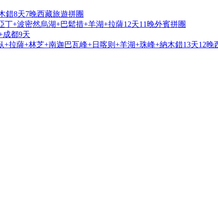
木錯8天7晚西藏旅遊拼團
亞丁+波密然烏湖+巴鬆措+羊湖+拉薩12天11晚外賓拼團
+成都9天
+拉薩+林芝+南迦巴瓦峰+日喀则+羊湖+珠峰+納木錯13天12