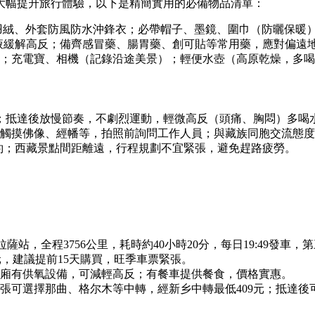
大幅提升旅行體驗，以下是精簡實用的必備物品清單：
羽絨、外套防風防水沖鋒衣；必帶帽子、墨鏡、圍巾（防曬保暖
服液緩解高反；備齊感冒藥、腸胃藥、創可貼等常用藥，應對偏遠
；充電寶、相機（記錄沿途美景）；輕便水壺（高原乾燥，多喝
；抵達後放慢節奏，不劇烈運動，輕微高反（頭痛、胸悶）多喝水
觸摸佛像、經幡等，拍照前詢問工作人員；與藏族同胞交流態度
預約；西藏景點間距離遠，行程規劃不宜緊張，避免趕路疲勞。
，全程3756公里，耗時約40小時20分，每日19:49發車，第三
186元，建議提前15天購買，旺季車票緊張。
廂有供氧設備，可減輕高反；有餐車提供餐食，價格實惠。
張可選擇那曲、格尔木等中轉，經新乡中轉最低409元；抵達後