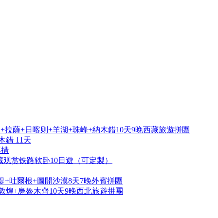
拉薩+日喀则+羊湖+珠峰+納木錯10天9晚西藏旅遊拼團
錯 11天
再措
藏观赏铁路软卧10日遊（可定製）
提+吐爾根+圖開沙漠8天7晚外賓拼團
敦煌+烏魯木齊10天9晚西北旅遊拼團