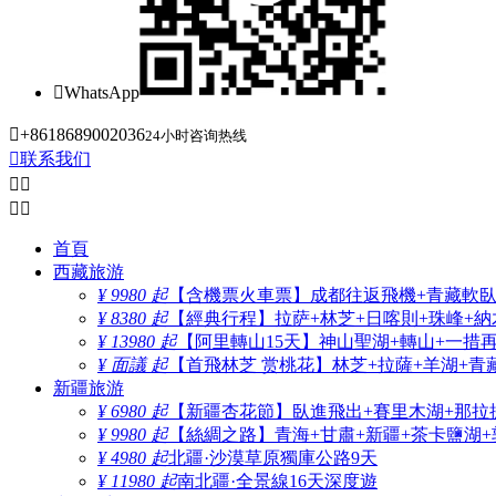

WhatsApp

+8618689002036
24小时咨询热线

联系我们




首頁
西藏旅游
¥ 9980 起
【含機票火車票】成都往返飛機+青藏軟臥+
¥ 8380 起
【經典行程】拉萨+林芝+日喀則+珠峰+納木
¥ 13980 起
【阿里轉山15天】神山聖湖+轉山+一措
¥ 面議 起
【首飛林芝 赏桃花】林芝+拉薩+羊湖+青
新疆旅游
¥ 6980 起
【新疆杏花節】臥進飛出+賽里木湖+那拉
¥ 9980 起
【絲綢之路】青海+甘肅+新疆+茶卡鹽湖+
¥ 4980 起
北疆·沙漠草原獨庫公路9天
¥ 11980 起
南北疆·全景線16天深度遊