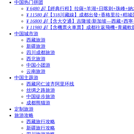
中国热门拼团
¥ 6480 起
【經典行程】拉薩+羊湖+日喀则+珠峰+納
¥ 11580 起
【318川藏線】成都出發+香格里拉+稻城
¥ 16800 起
【含大交通】吉隆坡/新加坡—西藏+西寧
¥ 11980 起
【含機票火車票】成都往返飛機+青藏軟臥
中国城市游
西藏旅游
新疆旅游
四川成都旅游
西北旅游
中国小团游
云南旅游
中国主题游
西藏冈仁波齐阿里环线
丝绸之路旅游
中国徒步旅游
成都熊猫游
定制旅游
旅游攻略
西藏旅行攻略
新疆旅行攻略