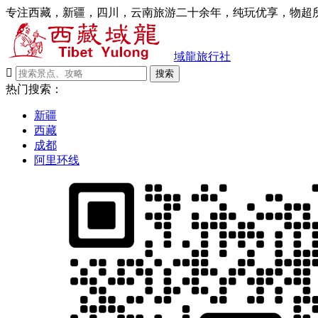
专注西藏，新疆，四川，云南旅游二十余年，纯玩优享，物超所
域龍旅行社

搜索
热门搜索：
新疆
西藏
成都
阿里环线