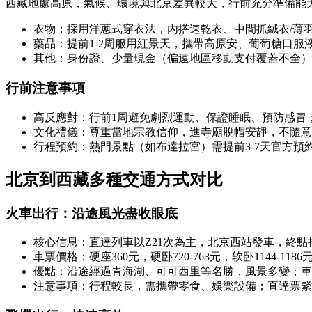
西藏地處高原，氣候、環境與北京差異較大，行前充分準備能
衣物：採用洋蔥式穿衣法，內搭速乾衣、中間抓絨衣/薄
藥品：提前1-2周服用紅景天，攜帶高原安、葡萄糖口
其他：身份證、少量現金（偏遠地區移動支付覆蓋不全）
行前注意事項
高反應對：行前1周避免劇烈運動、保證睡眠、預防感冒
文化禮儀：尊重當地宗教信仰，進寺廟脫帽安靜，不隨意
行程預約：熱門景點（如布達拉宮）需提前3-7天官方
北京到西藏多種交通方式对比
火車出行：沿途風光盡收眼底
核心信息：直達列車以Z21次為主，北京西站發車，終點拉薩站
車票價格：硬座360元，硬卧720-763元，软卧1144-1
優點：沿途經過青海湖、可可西里等名勝，風景多變；車
注意事項：行程較長，需攜帶零食、娛樂設備；直達票緊