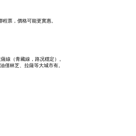
轉聯程票，價格可能更實惠。
-拉薩線（青藏線，路况穩定）。
號油僅林芝、拉薩等大城市有。