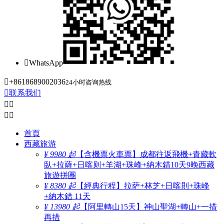

WhatsApp

+8618689002036
24小时咨询热线

联系我们




首頁
西藏旅游
¥ 9980 起
【含機票火車票】成都往返飛機+青藏軟
臥+拉薩+日喀则+羊湖+珠峰+納木錯10天9晚西藏
旅遊拼團
¥ 8380 起
【經典行程】拉萨+林芝+日喀則+珠峰
+納木錯 11天
¥ 13980 起
【阿里轉山15天】神山聖湖+轉山+一措
再措