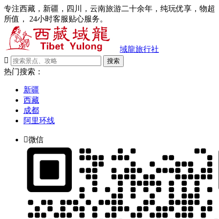
专注西藏，新疆，四川，云南旅游二十余年，纯玩优享，物超
所值， 24小时客服贴心服务。
域龍旅行社

搜索
热门搜索：
新疆
西藏
成都
阿里环线

微信