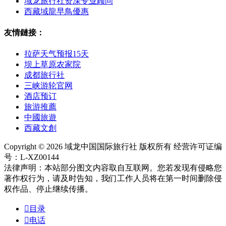
域龙旅行社资深专业顾问
西藏域龍早鳥優惠
友情鏈接：
拉萨天气预报15天
坝上草原农家院
成都旅行社
三峡游轮官网
酒店预订
旅游推薦
中國旅遊
西藏文創
Copyright © 2026 域龙中国国际旅行社 版权所有 经营许可证编
号：L-XZ00144
法律声明：本站部分图文内容取自互联网。您若发现有侵略您
著作权行为，请及时告知，我们工作人员将在第一时间删除侵
权作品、停止继续传播。

目录

电话