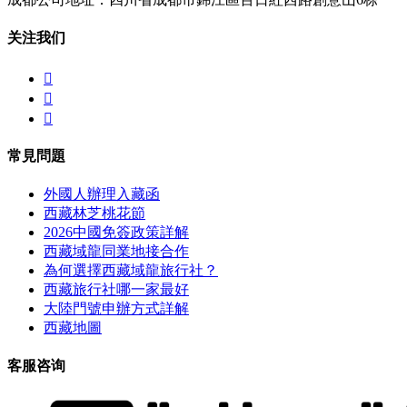
关注我们



常見問題
外國人辦理入藏函
西藏林芝桃花節
2026中國免簽政策詳解
西藏域龍同業地接合作
為何選擇西藏域龍旅行社？
西藏旅行社哪一家最好
大陸門號申辦方式詳解
西藏地圖
客服咨询