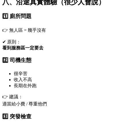
八、沿途真實體驗（很少人會說）
1️⃣ 廁所問題
👉 無人區 = 幾乎沒有
✔ 原則：
看到服務區一定要去
2️⃣ 司機生態
很辛苦
收入不高
長期在外跑
👉 建議：
適當給小費 / 尊重他們
3️⃣ 突發檢查