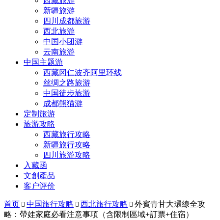
西藏旅游
新疆旅游
四川成都旅游
西北旅游
中国小团游
云南旅游
中国主题游
西藏冈仁波齐阿里环线
丝绸之路旅游
中国徒步旅游
成都熊猫游
定制旅游
旅游攻略
西藏旅行攻略
新疆旅行攻略
四川旅游攻略
入藏函
文創產品
客户评价
首页
中国旅行攻略
西北旅行攻略
外賓青甘大環線全攻



略：帶娃家庭必看注意事項（含限制區域+訂票+住宿）