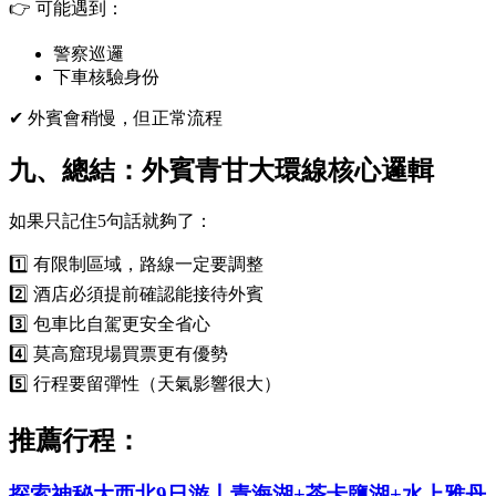
👉 可能遇到：
警察巡邏
下車核驗身份
✔ 外賓會稍慢，但正常流程
九、總結：外賓青甘大環線核心邏輯
如果只記住5句話就夠了：
1️⃣ 有限制區域，路線一定要調整
2️⃣ 酒店必須提前確認能接待外賓
3️⃣ 包車比自駕更安全省心
4️⃣ 莫高窟現場買票更有優勢
5️⃣ 行程要留彈性（天氣影響很大）
推薦行程：
探索神秘大西北9日游丨青海湖+茶卡鹽湖+水上雅丹