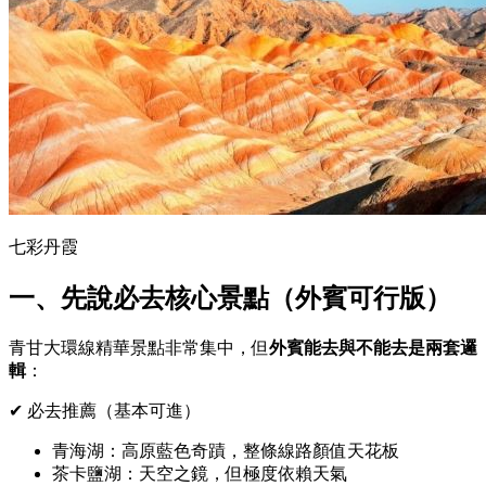
七彩丹霞
一、先說必去核心景點（外賓可行版）
青甘大環線精華景點非常集中，但
外賓能去與不能去是兩套邏
輯
：
✔ 必去推薦（基本可進）
青海湖
：高原藍色奇蹟，整條線路顏值天花板
茶卡鹽湖
：天空之鏡，但極度依賴天氣