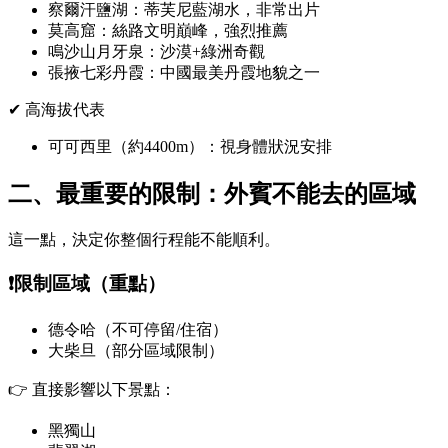
察爾汗鹽湖
：蒂芙尼藍湖水，非常出片
莫高窟
：絲路文明巔峰，強烈推薦
鳴沙山月牙泉
：沙漠+綠洲奇觀
張掖七彩丹霞
：中國最美丹霞地貌之一
✔ 高海拔代表
可可西里
（約4400m）：視身體狀況安排
二、最重要的限制：外賓不能去的區域
這一點，決定你整個行程能不能順利。
❗限制區域（重點）
德令哈（不可停留/住宿）
大柴旦（部分區域限制）
👉 直接影響以下景點：
黑獨山