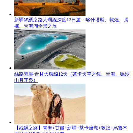
新疆絲綢之路大環線深度12日遊：喀什塔縣、敦煌、張
掖、青海湖全景之旅
絲路奇境‧青甘大環線12天（茶卡天空之鏡、青海、鳴沙
山月牙泉）
【絲綢之路】青海+甘肅+新疆+茶卡鹽湖+敦煌+烏魯木