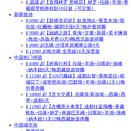
¥ 面議 起
【首飛林芝 赏桃花】林芝+拉薩+羊湖+青
藏观赏铁路软卧10日遊（可定製）
新疆旅游
¥ 6980 起
【新疆杏花節】臥進飛出+賽里木湖+那
拉提+吐爾根+圖開沙漠8天7晚外賓拼團
¥ 9980 起
【絲綢之路】青海+甘肅+新疆+茶卡鹽湖
+敦煌+烏魯木齊10天9晚西北旅遊拼團
¥ 4980 起
北疆·沙漠草原獨庫公路9天
¥ 11980 起
南北疆·全景線16天深度遊
中国热门拼团
¥ 6480 起
【經典行程】拉薩+羊湖+日喀则+珠峰
+納木錯8天7晚西藏旅遊拼團
¥ 11580 起
【318川藏線】成都出發+香格里拉+稻
城亞丁+波密然烏湖+巴鬆措+羊湖+拉薩12天11晚
外賓拼團
¥ 16800 起
【含大交通】吉隆坡/新加坡—西藏+西
寧+成都9天
¥ 11980 起
【含機票火車票】成都往返飛機+青藏
軟臥+拉薩+林芝+南迦巴瓦峰+日喀则+羊湖+珠峰
+納木錯13天12晚西藏旅遊拼團
中国城市游