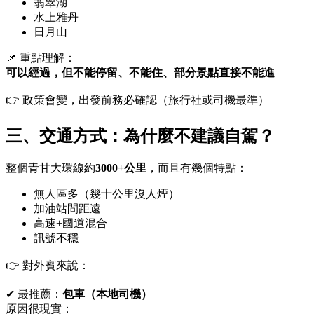
翡翠湖
水上雅丹
日月山
📌 重點理解：
可以經過，但不能停留、不能住、部分景點直接不能進
👉 政策會變，出發前務必確認（旅行社或司機最準）
三、交通方式：為什麼不建議自駕？
整個青甘大環線約
3000+公里
，而且有幾個特點：
無人區多（幾十公里沒人煙）
加油站間距遠
高速+國道混合
訊號不穩
👉 對外賓來說：
✔ 最推薦：
包車（本地司機）
原因很現實：