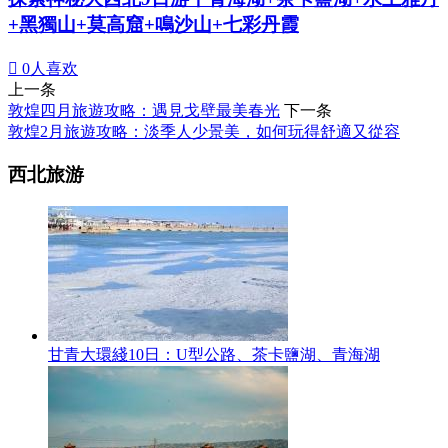
+黑獨山+莫高窟+鳴沙山+七彩丹霞

0
人喜欢
上一条
敦煌四月旅遊攻略：遇見戈壁最美春光
下一条
敦煌2月旅遊攻略：淡季人少景美，如何玩得舒適又從容
西北旅游
甘青大環綫10日：U型公路、茶卡鹽湖、青海湖