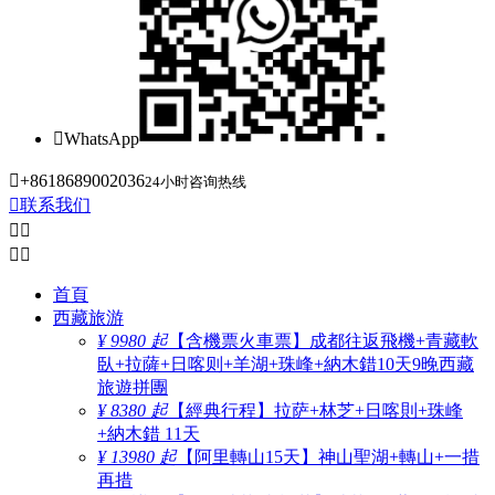

WhatsApp

+8618689002036
24小时咨询热线

联系我们




首頁
西藏旅游
¥ 9980 起
【含機票火車票】成都往返飛機+青藏軟
臥+拉薩+日喀则+羊湖+珠峰+納木錯10天9晚西藏
旅遊拼團
¥ 8380 起
【經典行程】拉萨+林芝+日喀則+珠峰
+納木錯 11天
¥ 13980 起
【阿里轉山15天】神山聖湖+轉山+一措
再措