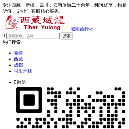
专注西藏，新疆，四川，云南旅游二十余年，纯玩优享，物超
所值， 24小时客服贴心服务。
域龍旅行社

搜索
热门搜索：
新疆
西藏
成都
阿里环线

微信