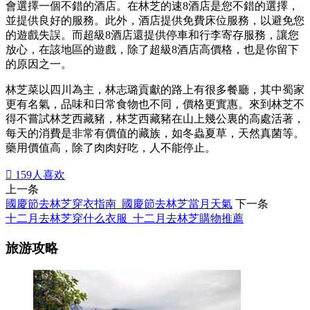
會選擇一個不錯的酒店。在林芝的速8酒店是您不錯的選擇，
並提供良好的服務。此外，酒店提供免費床位服務，以避免您
的遊戲失誤。而超級8酒店還提供停車和行李寄存服務，讓您
放心，在該地區的遊戲，除了超級8酒店高價格，也是你留下
的原因之一。
林芝菜以四川為主，林志璐貢獻的路上有很多餐廳，其中蜀家
更有名氣，品味和日常食物也不同，價格更實惠。來到林芝不
得不嘗試林芝西藏豬，林芝西藏豬在山上幾公裏的高處活著，
每天的消費是非常有價值的藏族，如冬蟲夏草，天然真菌等。
藥用價值高，除了肉肉好吃，人不能停止。

159
人喜欢
上一条
國慶節去林芝穿衣指南_國慶節去林芝當月天氣
下一条
十二月去林芝穿什么衣服_十二月去林芝購物推薦
旅游攻略