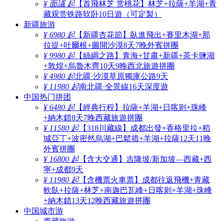
¥ 面議 起
【首飛林芝 赏桃花】林芝+拉薩+羊湖+青
藏观赏铁路软卧10日遊（可定製）
新疆旅游
¥ 6980 起
【新疆杏花節】臥進飛出+賽里木湖+那
拉提+吐爾根+圖開沙漠8天7晚外賓拼團
¥ 9980 起
【絲綢之路】青海+甘肅+新疆+茶卡鹽湖
+敦煌+烏魯木齊10天9晚西北旅遊拼團
¥ 4980 起
北疆·沙漠草原獨庫公路9天
¥ 11980 起
南北疆·全景線16天深度遊
中国热门拼团
¥ 6480 起
【經典行程】拉薩+羊湖+日喀则+珠峰
+納木錯8天7晚西藏旅遊拼團
¥ 11580 起
【318川藏線】成都出發+香格里拉+稻
城亞丁+波密然烏湖+巴鬆措+羊湖+拉薩12天11晚
外賓拼團
¥ 16800 起
【含大交通】吉隆坡/新加坡—西藏+西
寧+成都9天
¥ 11980 起
【含機票火車票】成都往返飛機+青藏
軟臥+拉薩+林芝+南迦巴瓦峰+日喀则+羊湖+珠峰
+納木錯13天12晚西藏旅遊拼團
中国城市游